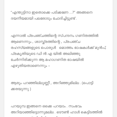
“എന്തുട്ടിനാ ഇതൊക്കെ പടിക്കണേ …?” അങ്ങനെ
ദയനീയമായി പലരോടും ചോദിച്ചിട്ടുണ്ട് .
എന്നാൽ പ്രപഞ്ചത്തിന്റെ സ്പന്ദനം ഗണിതത്തിൽ
ആണെന്നും , ശാസ്ത്രത്തിന്റെ , പ്രപഞ്ച
രഹസ്യങ്ങളുടെ പൊരുൾ മൊത്തം ഭാഷകൾക്ക് മുൻപ്,
പ്രകൃതിയുടെ ഡി ൻ എ യിൽ അലിഞ്ഞു
ചേർന്നിരിക്കുന്ന ആ മഹാഗണിത ഭാഷയിൽ
എഴുതിയതാണെന്നും –
ആരും പറഞ്ഞില്ലുണ്ണീ , അറിഞ്ഞുമില്ല . (പൊട്ടി
ക്കരയുന്നു )
പറയുമ്പ ഇങ്ങനെ ഒക്കെ പറയാം . സംഭവം
അറിയാഞ്ഞിട്ടൊന്നുമല്ല . ടൌൺ ഹാൾ കെട്ടിടത്തിൽ