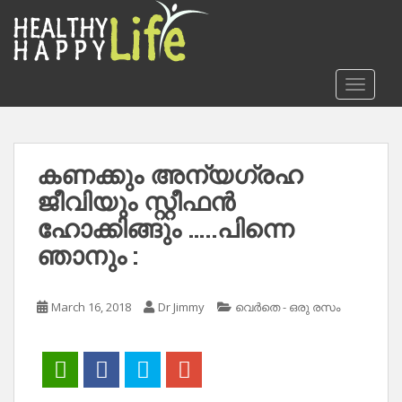
S
k
i
p
TOGGLE
t
o
m
a
കണക്കും അന്യഗ്രഹ
i
ജീവിയും സ്റ്റീഫൻ
n
c
ഹോക്കിങ്ങും …..പിന്നെ
o
ഞാനും :
n
t
e
March 16, 2018
Dr Jimmy
വെർതെ - ഒരു രസം
n
t