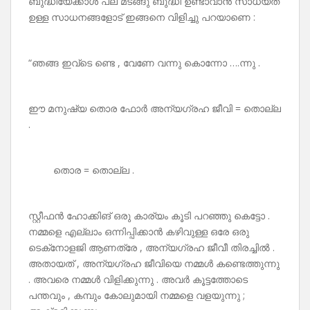
ബുദ്ധിയേക്കാൾ പല മടങ്ങു ബുദ്ധി ഉണ്ടാവാൻ സാധ്യത
ഉള്ള സാധനങ്ങളോട് ഇങ്ങനെ വിളിച്ചു പറയാണെ :
“ഞങ്ങ ഇവ്ടെ ണ്ടെ , വേണേ വന്നു കൊന്നോ ….ന്നു .
ഈ മനുഷ്യ തൊര ഫോർ അന്യഗ്രഹ ജീവി = തൊല്ല
.
തൊര = തൊല്ല .
സ്റ്റീഫൻ ഹോക്കിങ് ഒരു കാര്യം കൂടി പറഞ്ഞു കെട്ടോ .
നമ്മളെ എല്ലാം ഒന്നിപ്പിക്കാൻ കഴിവുള്ള ഒരേ ഒരു
ടെക്‌നോളജി ആണത്രേ , അന്യഗ്രഹ ജീവീ തിരച്ചിൽ .
അതായത് , അന്യഗ്രഹ ജീവിയെ നമ്മൾ കണ്ടെത്തുന്നു
. അവരെ നമ്മൾ വിളിക്കുന്നു . അവർ കൂട്ടത്തോടെ
പന്തവും , കമ്പും കോലുമായി നമ്മളെ വളയുന്നു ;