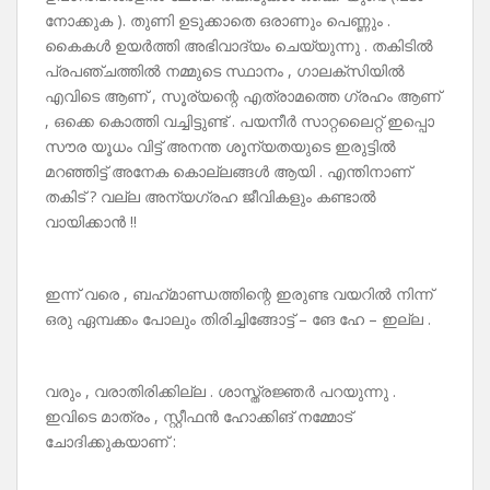
നോക്കുക ). തുണി ഉടുക്കാതെ ഒരാണും പെണ്ണും .
കൈകൾ ഉയർത്തി അഭിവാദ്യം ചെയ്യുന്നു . തകിടിൽ
പ്രപഞ്ചത്തിൽ നമ്മുടെ സ്ഥാനം , ഗാലക്സിയിൽ
എവിടെ ആണ് , സൂര്യന്റെ എത്രാമത്തെ ഗ്രഹം ആണ്
, ഒക്കെ കൊത്തി വച്ചിട്ടുണ്ട് . പയനീർ സാറ്റലൈറ്റ് ഇപ്പൊ
സൗര യൂധം വിട്ട് അനന്ത ശൂന്യതയുടെ ഇരുട്ടിൽ
മറഞ്ഞിട്ട് അനേക കൊല്ലങ്ങൾ ആയി . എന്തിനാണ്
തകിട് ? വല്ല അന്യഗ്രഹ ജീവികളും കണ്ടാൽ
വായിക്കാൻ !!
ഇന്ന് വരെ , ബഹ്‌മാണ്ഡത്തിന്റെ ഇരുണ്ട വയറിൽ നിന്ന്
ഒരു ഏമ്പക്കം പോലും തിരിച്ചിങ്ങോട്ട് – ങേ ഹേ – ഇല്ല .
വരും , വരാതിരിക്കില്ല . ശാസ്ത്രജ്ഞർ പറയുന്നു .
ഇവിടെ മാത്രം , സ്റ്റീഫൻ ഹോക്കിങ് നമ്മോട്
ചോദിക്കുകയാണ് :