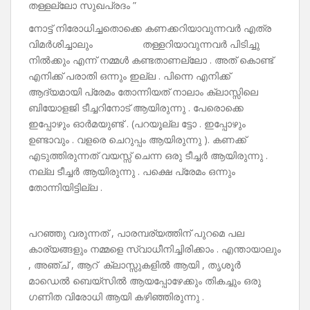
തള്ളല്ലോ സുഖപ്രദം ”
നോട്ട് നിരോധിച്ചതൊക്കെ കണക്കറിയാവുന്നവർ എത്ര
വിമർശിച്ചാലും തള്ളറിയാവുന്നവർ പിടിച്ചു
നിൽക്കും എന്ന് നമ്മൾ കണ്ടതാണല്ലോ . അത് കൊണ്ട്
എനിക്ക് പരാതി ഒന്നും ഇല്ല . പിന്നെ എനിക്ക്
ആദ്യമായി പ്രേമം തോന്നിയത് നാലാം ക്ലാസ്സിലെ
ബിയോളജി ടീച്ചറിനോട് ആയിരുന്നു . പേരൊക്കെ
ഇപ്പോഴും ഓർമയുണ്ട് . (പറയൂല്ല ട്ടോ . ഇപ്പോഴും
ഉണ്ടാവും . വളരെ ചെറുപ്പം ആയിരുന്നു ). കണക്ക്
എടുത്തിരുന്നത് വയസ്സ് ചെന്ന ഒരു ടീച്ചർ ആയിരുന്നു .
നല്ല ടീച്ചർ ആയിരുന്നു . പക്ഷെ പ്രേമം ഒന്നും
തോന്നിയിട്ടില്ല .
പറഞ്ഞു വരുന്നത് , പാരമ്പര്യത്തിന് പുറമെ പല
കാര്യങ്ങളും നമ്മളെ സ്വാധീനിച്ചിരിക്കാം . എന്തായാലും
, അഞ്ച് , ആറ്‌ ക്ലാസ്സുകളിൽ ആയി , തൃശൂർ
മാഡെൽ ബെയ്സിൽ ആയപ്പോഴേക്കും തികച്ചും ഒരു
ഗണിത വിരോധി ആയി കഴിഞ്ഞിരുന്നു .