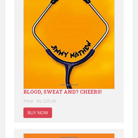
BLOOD, SWEAT AND? CHEERS!
Price : Rs 225.00
BUY NOW