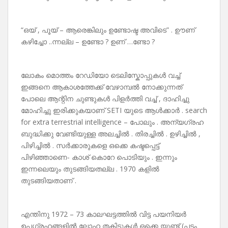
“ഒയ് , പൂയ് – ആരെങ്കിലും ഉണ്ടോഷ്ട അവിടെ” . ഊണ്
കഴിച്ചോ ..ന്നല്ല – ഉണ്ടോ ? ഉണ് …ണ്ടോ ?
ലോകം മൊത്തം റേഡിയോ ടെലിസ്കോപ്പുകൾ വച്ച്
ഇങ്ങനെ ആകാശത്തേക്ക് വേഴാമ്പൽ നോക്കുന്നത്
പോലെ ആന്റിന ചുണ്ടുകൾ പിളർത്തി വച്ച് , ദാഹിച്ചു
മോഹിച്ചു ഇരിക്കുകയാണ് SETI യുടെ ആൾക്കാർ . search
for extra terrestrial intelligence – പോലും . അന്യഗ്രഹ
ബുദ്ധിക്കു വേണ്ടിയുള്ള അലച്ചിൽ . തിരച്ചിൽ . ഉഴിച്ചിൽ ,
പിഴിച്ചിൽ . സർക്കാരുകളെ ഒക്കെ കഷ്ടപ്പെട്ട്
പിഴിഞ്ഞാണെ- കാശ് കൊറേ പൊടിയും . ഇന്നും
ഇന്നലെയും തുടങ്ങിയതല്ല . 1970 കളിൽ
തുടങ്ങിയതാണ് .
എന്തിനു 1972 – 73 കാലഘട്ടത്തിൽ വിട്ട പയനിയർ
ഉപഗ്രഹങ്ങളിൽ ലോഹ തകിടുകൾ ഒക്കെ യുണ്ട് (പടം