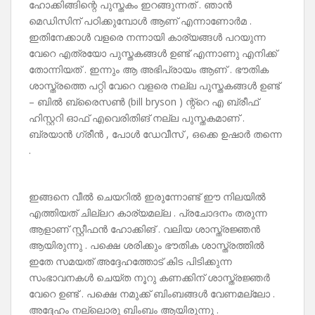
ഹോക്കിങ്ങിന്റെ പുസ്തകം ഇറങ്ങുന്നത് . ഞാൻ
മെഡിസിന് പഠിക്കുമ്പോൾ ആണ് എന്നാണോർമ .
ഇതിനേക്കാൾ വളരെ നന്നായി കാര്യങ്ങൾ പറയുന്ന
വേറെ എത്രയോ പുസ്തകങ്ങൾ ഉണ്ട് എന്നാണു എനിക്ക്
തോന്നിയത് . ഇന്നും ആ അഭിപ്രായം ആണ് . ഭൗതിക
ശാസ്ത്രത്തെ പറ്റി വേറെ വളരെ നല്ല പുസ്തകങ്ങൾ ഉണ്ട്
– ബിൽ ബ്രൈസൺ (bill bryson ) ന്റ്റെ എ ബ്രീഫ്
ഹിസ്റ്ററി ഓഫ് എവെരിതിങ് നല്ല പുസ്തകമാണ് .
ബ്രയാൻ ഗ്രീൻ , പോൾ ഡേവീസ് , ഒക്കെ ഉഷാർ തന്നെ
.
ഇങ്ങനെ വീൽ ചെയറിൽ ഇരുന്നോണ്ട് ഈ നിലയിൽ
എത്തിയത് ചില്ലറ കാര്യമല്ല . പ്രചോദനം തരുന്ന
ആളാണ് സ്റ്റീഫൻ ഹോക്കിങ് . വലിയ ശാസ്ത്രജ്ഞൻ
ആയിരുന്നു . പക്ഷെ ശരിക്കും ഭൗതിക ശാസ്ത്രത്തിൽ
ഇതേ സമയത് അദ്ദേഹത്തോട് കിട പിടിക്കുന്ന
സംഭാവനകൾ ചെയ്ത നൂറു കണക്കിന് ശാസ്ത്രജ്ഞർ
വേറെ ഉണ്ട് . പക്ഷെ നമുക്ക് ബിംബങ്ങൾ വേണമല്ലോ .
അദ്ദേഹം നല്ലൊരു ബിംബം ആയിരുന്നു .