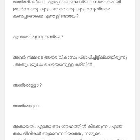
മാത്രല്ലല്ലോ . എപ്പോഴൊക്കെ വ്യാവസായികമായി
ഉയർന്ന ഒരു കൂട്ടം , വേറെ ഒരു കൂട്ടം മനുഷ്യരെ
കണ്ടപ്പഴൊക്കെ എന്തുട്ട് ണ്ടായേ ?
എന്തായിരുന്നു കാര്യം ?
അവർ നമ്മുടെ അത്ര വികാസം പ്രാപിച്ചിട്ടില്ലായിരുന്നു
. അതും യുദ്ധം ചെയ്യാനുള്ള കഴിവിൽ .
അത്രേള്ളോ ?
അത്രേള്ളോ .
അതായത് , ഏതോ ഒരു ഗ്രഹത്തിൽ കിടക്കുന്ന , എന്ത്
തരം ജീവികൾ ആണെന്നറിയാത്ത , നമ്മുടെ