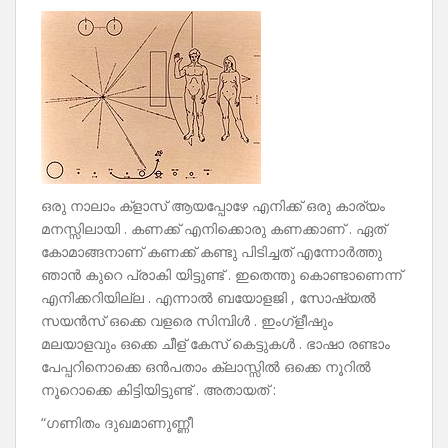
ഒരു നാലാം ക്‌ളാസ് ആയപ്പോഴേ എനിക്ക് ഒരു കാര്യം
മനസ്സിലായി . കണക്ക് എനിക്കൊരു കണക്കാണ് . ഏത്
കോമാങ്ങനാണ് കണക്ക് കണ്ടു പിടിച്ചത് എന്നോർത്തു
ഞാൻ കുറെ പ്രാകി യിട്ടുണ്ട് . ഇതെന്തു കൊണ്ടാണെന്ന്
എനിക്കറിയില്ല . എന്നാൽ ബയോളജി , സോഷ്യൽ
സയൻസ് ഒക്കെ വളരെ സിമ്പിൾ . ഇംഗ്ളീഷും
മലയാളവും ഒക്കെ ചീള് കേസ് കെട്ടുകൾ . ഭാഷാ രണ്ടാം
പേപ്പറിനൊക്കെ ഒൻപതാം ക്ലാസ്സിൽ ഒക്കെ നൂറിൽ
നൂറൊക്കെ കിട്ടിയിട്ടുണ്ട് . അതായത് :
“ഗണിതം ദുഖമാണുണ്ണീ