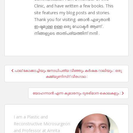
Clinic, and have written a few books. This
site features my blog posts and stories.
Thank you for visiting. ഞാൻ എഴുതാൻ
ഇഷ്ടമുള്ള ഉള്ള ഒരു ഡോക്ടർ ആണ് .
നിങ്ങളുടെ താത്പര്യത്തിന് നന്ദി .
Post
പാല് കോക്കാച്ചിയും ജനാധിപത്യ വീഞ്ഞും കർഷക റാലിയും : ഒരു
navigation
കമ്മ്യൂണിസ്റ് വീരഗാഥ :
യോഹന്നാൻ എന്ന കുമാരനും ദുരഭിമാന കൊലകളും :
I am a Plastic and
Reconstructive Microsurgeon
and Professor at Amrita