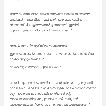
ഇതേ ചോദ്യങ്ങൾ ആണ് മനുഷ്യ രാശിയെ മൊത്തം
മന്തിച്ചത് – ഐ മീൻ – മഥിച്ചത് . ഈ മഥനത്തിൽ
നിന്നാണ് ചില ഉത്തരങ്ങൾ ഉണ്ടായത് . ഇതിൽ
തുടർന്നുണ്ടായ ചില ചോദ്യങ്ങൾ ആണ് :
നമ്മൾ ഈ പീറ ഭൂമിയിൽ ഒറ്റക്കാണോ ?
ഇത്രേം ബ്രഹ്‌മാണ്ഡ സമാനമായ ബ്രഹ്‌മാണ്ഡത്തിൽ
വേറെ ആരും ഇല്ലേ ?
വേറെ ഒറ്റ ഒരുത്തനും ഇല്ലെടെ ?
ചോദിക്കുക മാത്രം അല്ല ; നമ്മൾ തിരയാനും തുടങ്ങി .
റേഡിയോ , ടെലിവിഷൻ ഒക്കെ ഉള്ള കാലം തൊട്ടേ നമ്മൾ
ശൂന്യാകാശത്തേക്ക് , പ്രപഞ്ചത്തിന്റെ
അന്തരാളങ്ങളിലേക്ക് , ഇങ്ങനെ സിഗ്നലുകൾ
അയക്കുകയാണ് ശുഹൃത്തുക്കളെ , അയക്കുകയാണ് .