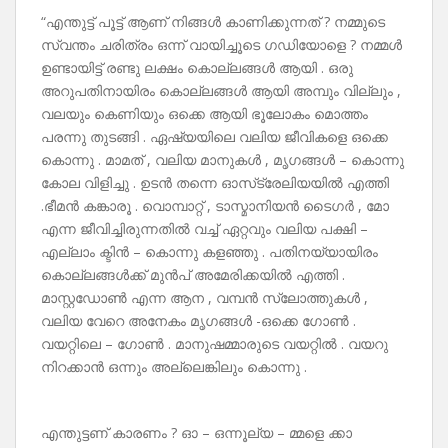
“എന്തുട്ട് പൂട്ട് ആണ് നിങ്ങൾ കാണിക്കുന്നത് ? നമ്മുടെ
സ്വന്തം ചരിത്രം ഒന്ന് വായിച്ചൂടെ ഗഡിയോളെ ? നമ്മൾ
ഉണ്ടായിട്ട് രണ്ടു ലക്ഷം കൊല്ലങ്ങൾ ആയി . ഒരു
അറുപതിനായിരം കൊല്ലങ്ങൾ ആയി അമ്പും വില്ലും ,
വലയും കെണിയും ഒക്കെ ആയി ഭൂലോകം മൊത്തം
പരന്നു തുടങ്ങി . ഏഷ്യയിലെ വലിയ ജീവികളെ ഒക്കെ
കൊന്നു . മാമത് , വലിയ മാനുകൾ , മൃഗങ്ങൾ – കൊന്നു
കോല വിളിച്ചു . ഉടൻ തന്നെ ഓസ്‌ട്രേലിയയിൽ എത്തി
.ഭീമൻ കങ്കാരൂ . വൊമ്പാറ്റ് , ടാസ്മാനിയൻ ടൈഗർ , മോ
എന്ന ജീവിച്ചിരുന്നതിൽ വച്ച് ഏറ്റവും വലിയ പക്ഷി –
എല്ലാം ക്ടിൻ – കൊന്നു കളഞ്ഞു . പതിനയ്യായിരം
കൊല്ലങ്ങൾക്ക് മുൻപ് അമേരിക്കയിൽ എത്തി .
മാസ്റ്റഡോൺ എന്ന ആന , വമ്പൻ സ്ലോത്തുകൾ ,
വലിയ വേറെ അനേകം മൃഗങ്ങൾ -ഒക്കെ ഗോൺ .
വയറ്റിലെ – ഗോൺ . മാനുഷമ്മാരുടെ വയറ്റിൽ . വയറു
നിറക്കാൻ ഒന്നും അല്ലെങ്കിലും കൊന്നു .
എന്തുട്ടണ് കാരണം ? ഓ – ഒന്നൂല്യ – മ്മളെ ക്കാ