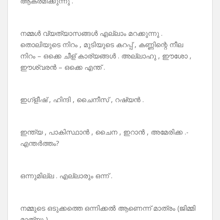
ആക്രമിക്കുന്നു .
നമ്മൾ വ്യത്യാസങ്ങൾ എല്ലാം മറക്കുന്നു .
തൊലിയുടെ നിറം , മുടിയുടെ കറപ്പ് , കണ്ണിന്റെ നീല
നിറം – ഒക്കെ ചീള് കാര്യങ്ങൾ . അല്ലാഹു , ഈശോ ,
ഈശ്വരൻ – ഒക്കെ എന്ത് .
ഇഗ്ളീഷ് , ഹിന്ദി , ചൈനീസ് , റഷ്യൻ .
ഇന്ത്യ , പാകിസ്ഥാൻ , ചൈന , ഇറാൻ , അമേരിക്ക .-
എന്തർത്തം?
ഒന്നുമില്ല . എല്ലാരും ഒന്ന് .
നമ്മുടെ ഒടുക്കത്തെ ഒന്നിക്കൽ ആണെന്ന് മാത്രം (ജിമ്മി
മാത്യു )