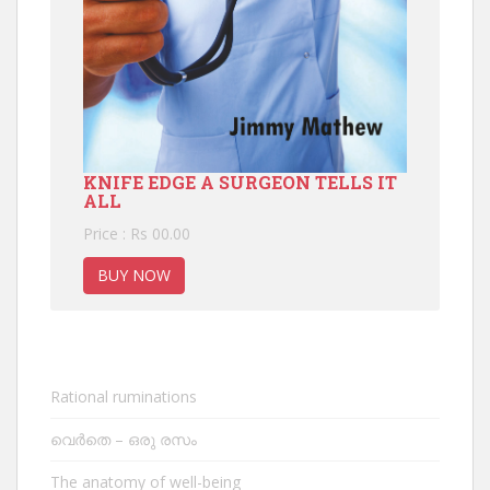
KNIFE EDGE A SURGEON TELLS IT
ALL
Price : Rs 00.00
BUY NOW
Rational ruminations
വെർതെ – ഒരു രസം
The anatomy of well-being