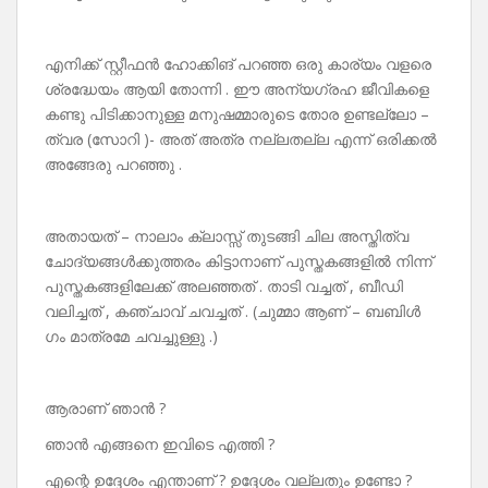
എനിക്ക് സ്റ്റീഫൻ ഹോക്കിങ് പറഞ്ഞ ഒരു കാര്യം വളരെ
ശ്രദ്ധേയം ആയി തോന്നി . ഈ അന്യഗ്രഹ ജീവികളെ
കണ്ടു പിടിക്കാനുള്ള മനുഷമ്മാരുടെ തോര ഉണ്ടല്ലോ –
ത്വര (സോറി )- അത് അത്ര നല്ലതല്ല എന്ന് ഒരിക്കൽ
അങ്ങേരു പറഞ്ഞു .
അതായത് – നാലാം ക്ലാസ്സ് തുടങ്ങി ചില അസ്തിത്വ
ചോദ്യങ്ങൾക്കുത്തരം കിട്ടാനാണ് പുസ്തകങ്ങളിൽ നിന്ന്
പുസ്തകങ്ങളിലേക്ക് അലഞ്ഞത് . താടി വച്ചത് , ബീഡി
വലിച്ചത് , കഞ്ചാവ് ചവച്ചത് . (ചുമ്മാ ആണ് – ബബിൾ
ഗം മാത്രമേ ചവച്ചുള്ളു .)
ആരാണ് ഞാൻ ?
ഞാൻ എങ്ങനെ ഇവിടെ എത്തി ?
എന്റെ ഉദ്ദേശം എന്താണ് ? ഉദ്ദേശം വല്ലതും ഉണ്ടോ ?