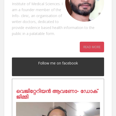
Institute of Medical Sciences. I
am a founder member of the
Info- clinic, an organisation of
writer-doctors, dedicated to
provide evidence based health information to the
public in a palatable form.
READ MORE
Follow me on facebook
വെജിറ്റേറിയൻ ആവണോ- ഡോക്
ജിമ്മി