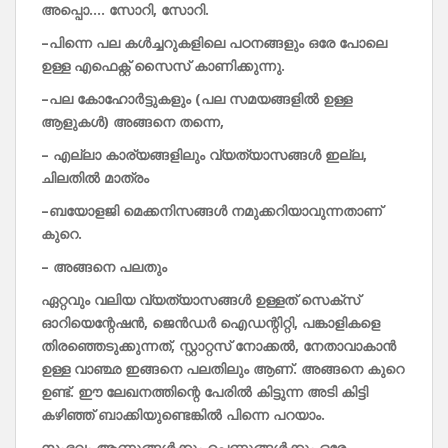
അപ്പൊ….
സോറി,
സോറി.
–
പിന്നെ
പല
കൾച്ചറുകളിലെ
പഠനങ്ങളും
ഒരേ
പോലെ
ഉള്ള
എഫെക്റ്റ്
സൈസ്
കാണിക്കുന്നു.
–
പല
കോഹോർട്ടുകളും (
പല
സമയങ്ങളിൽ
ഉള്ള
ആളുകൾ)
അങ്ങനെ
തന്നെ,
–
എല്ലാ
കാര്യങ്ങളിലും
വ്യത്യാസങ്ങൾ
ഇല്ല,
ചിലതിൽ
മാത്രം
–
ബയോളജി
മെക്കനിസങ്ങൾ
നമുക്കറിയാവുന്നതാണ്
കുറെ.
–
അങ്ങനെ
പലതും
ഏറ്റവും
വലിയ
വ്യത്യാസങ്ങൾ
ഉള്ളത്
സെക്സ്
ഓറിയെന്റേഷൻ,
ജെൻഡർ
ഐഡന്റിറ്റി,
പങ്കാളികളെ
തിരഞ്ഞെടുക്കുന്നത്,
സ്റ്റാറ്റസ്
നോക്കൽ,
നേതാവാകാൻ
ഉള്ള
വാഞ്ഛ
ഇങ്ങനെ
പലതിലും
ആണ്.
അങ്ങനെ
കുറെ
ഉണ്ട്.
ഈ
ലേഖനത്തിന്റെ
പേരിൽ
കിട്ടുന്ന
അടി
കിട്ടി
കഴിഞ്ഞ്
ബാക്കിയുണ്ടെങ്കിൽ
പിന്നെ
പറയാം.
സംഭവം
ആണുങ്ങൾക്കും
പെണ്ണുങ്ങൾക്കും
ഒരേ