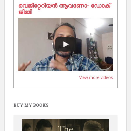
വെജിറ്റേറിയൻ ആവണോ- ഡോക്
ജിമ്മി
View more videos
BUY MY BOOKS