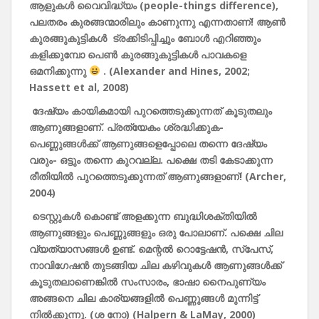
ആളുകൾ
വൈവിദ്ധ്യം (people-things difference),
പലതരം
കുരങ്ങന്മാരിലും
കാണുന്നു
എന്നതാണ്!
ആൺ
കുരങ്ങുകുട്ടികൾ
ട്രക്കിടിപ്പിച്ചും
ബോൾ
എറിഞ്ഞും
കളിക്കുമ്പോ
പെൺ
കുരങ്ങുകുട്ടികൾ
പാവകളെ
ഒമനിക്കുന്നു
. (Alexander and Hines, 2002;
Hassett et al, 2008)
ദേഷ്യം
കായികമായി
പുറത്തെടുക്കുന്നത്
കൂടുതലും
ആണുങ്ങളാണ്.
പ്രത്യേകം
ശ്രദ്ധിക്കുക-
പെണ്ണുങ്ങൾക്ക്
ആണുങ്ങളെപ്പോലെ
തന്നെ
ദേഷ്യം
വരും-
ഒട്ടും
തന്നെ
കുറവല്ല.
പക്ഷെ
തടി
കേടാക്കുന്ന
രീതിയിൽ
പുറത്തെടുക്കുന്നത്
ആണുങ്ങളാണ്! (Archer,
2004)
ടെസ്റ്റുകൾ
കൊണ്ട്
അളക്കുന്ന
ബുദ്ധിശക്തിയിൽ
ആണുങ്ങളും
പെണ്ണുങ്ങളും
ഒരു
പോലാണ്.
പക്ഷെ
ചില
വ്യത്യാസങ്ങൾ
ഉണ്ട്.
മെന്റൽ
റൊട്ടേഷൻ,
സ്‌
പേസ്,
നാവിഗേഷൻ
തുടങ്ങിയ
ചില
കഴിവുകൾ
ആണുങ്ങൾക്ക്
കൂടുതലാണെങ്കിൽ
സംസാരം,
ഭാഷാ
നൈപുണ്യം
അങ്ങനെ
ചില
കാര്യങ്ങളിൽ
പെണ്ണുങ്ങൾ
മുന്നിട്ട്
നിൽക്കുന്നു. (
ശ
നോ) (Halpern & LaMay, 2000)