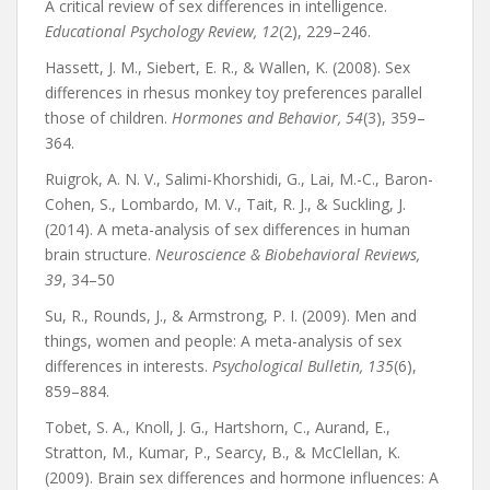
A critical review of sex differences in intelligence.
Educational Psychology Review, 12
(2), 229–246.
Hassett, J. M., Siebert, E. R., & Wallen, K. (2008). Sex
differences in rhesus monkey toy preferences parallel
those of children.
Hormones and Behavior, 54
(3), 359–
364.
Ruigrok, A. N. V., Salimi-Khorshidi, G., Lai, M.-C., Baron-
Cohen, S., Lombardo, M. V., Tait, R. J., & Suckling, J.
(2014). A meta-analysis of sex differences in human
brain structure.
Neuroscience & Biobehavioral Reviews,
39
, 34–50
Su, R., Rounds, J., & Armstrong, P. I. (2009). Men and
things, women and people: A meta-analysis of sex
differences in interests.
Psychological Bulletin, 135
(6),
859–884.
Tobet, S. A., Knoll, J. G., Hartshorn, C., Aurand, E.,
Stratton, M., Kumar, P., Searcy, B., & McClellan, K.
(2009). Brain sex differences and hormone influences: A