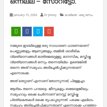
ഒന്നല്ല – സോറീട്ടോ.
January 15, 2026
Dr Jimmy
വെർതെ - ഒരു രസം
നമ്മുടെ
ഇടയിലുള്ള
ഒരു
സാധാരണ
ധാരണയാണ്
പെണ്ണുങ്ങളും
ആണുങ്ങളും
തമ്മിൽ
ശാരീരിക
വ്യത്യാസങ്ങൾ
മാത്രമേയുള്ളു;
മാനസിക,
മസ്തിഷ്ക
വ്യത്യാസങ്ങൾ
ഒന്നും
തന്നെയില്ല-
ഉണ്ടെങ്കിൽ
തന്നെ
അത്
സമൂഹം
അടിച്ചേൽപ്പിക്കുന്നതാണ്
എന്നൊക്കെ.
അത്
തെറ്റാണ്
എന്നാണ്
തോന്നുന്നത്,
പിള്ളേച്ചാ.
ആദ്യം
തന്നെ
പറയട്ടെ-
ജീനുകളും
ബയോളജിയും
സമൂഹവും
ഒക്കെ
ചേർന്നാണ്
മനസ്സ്,
മസ്തിഷ്ക
പ്രത്യകതകൾ
ഒക്കെ
രൂപപ്പെടുന്നത്.
പക്ഷെ
എല്ലാം
സമൂഹം
അടിച്ചേൽപ്പിക്കുന്നതാണ്
എന്നൊക്കെ
പറഞ്ഞാ-