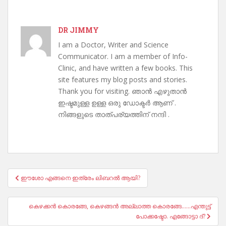
DR JIMMY
I am a Doctor, Writer and Science
Communicator. I am a member of Info-
Clinic, and have written a few books. This
site features my blog posts and stories.
Thank you for visiting. ഞാൻ എഴുതാൻ
ഇഷ്ടമുള്ള ഉള്ള ഒരു ഡോക്ടർ ആണ് .
നിങ്ങളുടെ താത്പര്യത്തിന് നന്ദി .
Post
ഈശോ എങ്ങനെ ഇത്രേം ലിബറൽ ആയി?
navigation
കെഴക്കൻ കൊരങ്ങേ, കെഴങ്ങൻ അല്ലാത്ത കൊരങ്ങേ……എന്തുട്ട്
പോക്കഷ്ടോ. എങ്ങോട്ടാ ദ്?