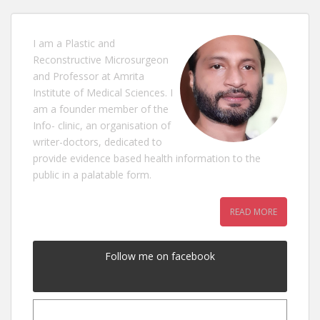
I am a Plastic and
Reconstructive Microsurgeon
and Professor at Amrita
Institute of Medical Sciences. I
am a founder member of the
Info- clinic, an organisation of
writer-doctors, dedicated to
provide evidence based health information to the
public in a palatable form.
READ MORE
Follow me on facebook