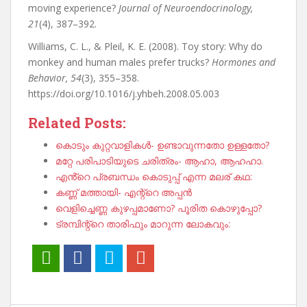
moving experience?
Journal of Neuroendocrinology,
21
(4), 387–392.
Williams, C. L., & Pleil, K. E. (2008). Toy story: Why do
monkey and human males prefer trucks?
Hormones and
Behavior, 54
(3), 355–358.
https://doi.org/10.1016/j.yhbeh.2008.05.003
Related Posts:
കൊടും കുറ്റവാളികൾ- ഉണ്ടാവുന്നതോ ഉള്ളതോ?
മറ്റേ പരിപാടിയുടെ ചരിത്രം- ആഹാ, ആഹഹാ.
എൻ്റെ പ്രബന്ധം കൊടുപ്പ് എന്ന മലര് കഥ:
കണ്ണ് മത്തായി- എന്റ്റെ അപ്പൻ
വെളിച്ചെണ്ണ കുഴപ്പമാണോ? പൂരിത കൊഴുപ്പോ?
ട്രമ്പിന്റ്റെ താരിഫും മാറുന്ന ലോകവും: