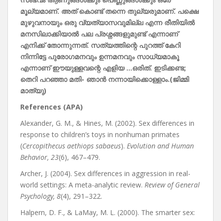
മൂല്യമാണ്.
അത്
കൊണ്ട്
തന്നെ
തുല്യരുമാണ്.
പക്ഷെ
മുഴുവനായും
ഒരു
വ്യത്യാസവുമില്ല
എന്ന
രീതിയിൽ
മനസിലാക്കിയാൽ
പല
പ്രശ്നങ്ങളുമുണ്ട്
എന്നാണ്
എനിക്ക്
തോന്നുന്നത്.
സത്യത്തിന്റെ
പുറത്ത്
കേറി
നിന്നിട്ടേ
പുരോഗമനവും
ഉന്നമനവും
സാധ്യമാകൂ
എന്നാണ്
ഈയുള്ളവന്റെ
എളിയ …
ഒരിത്.
ഇടിക്കണ്ട;
തെറി
പറഞ്ഞാ
മതി-
ഞാൻ
നന്നായിക്കൊള്ളാം.(
ജിമ്മി
മാത്യു)
References (APA)
Alexander, G. M., & Hines, M. (2002). Sex differences in
response to children’s toys in nonhuman primates
(
Cercopithecus aethiops sabaeus
).
Evolution and Human
Behavior, 23
(6), 467–479.
Archer, J. (2004). Sex differences in aggression in real-
world settings: A meta-analytic review.
Review of General
Psychology, 8
(4), 291–322.
Halpern, D. F., & LaMay, M. L. (2000). The smarter sex: