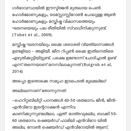
ഗർഭാവസ്ഥയിൽ
ഈസ്ട്രജൻ
മുതലായ
പെൺ
ഹോർമോണുകളും,
ടെസ്റ്റോസ്റ്റിറോൺ
പോലുള്ള
ആൺ
ഹോർമോണുകളും
മസ്തിഷ്ക
വികാസത്തെയും
ഘടനയെയും
പല
രീതിയിൽ
സ്വാധീനിക്കുന്നുണ്ട്.
(Tobet et al., 2009).
മസ്തിഷ്ക
ഘടനയിലും
ഒക്കെ
ശരാശരി
വ്യത്യാസങ്ങൾ
ഉണ്ടളിയാ –
അളിയീ.
ജീന
റിപ്പൺ
ഒക്കെ
ഇതിനെതിരെ
എഴുതിക്കൂട്ടിയിട്ടുണ്ട്.
പക്ഷെ
ഉണ്ടോന്ന്
ചോദിച്ചാൽ
ഉണ്ട്
എന്ന്
തന്നെയാണ്
മനസിലാകുന്നത് (Ruigrok et al,
2014)
അപ്പൊ
ഇതൊക്കെ
സമൂഹ
ഇടപെടൽ
മൂലമല്ലേ?
അല്ലെന്നാണ്
തോന്നുന്നത്-
–
ഹെറിറ്റബിലിറ്റി
പഠനങ്ങൾ 40-50
ശതമാനം
ജീൻ,
ജീൻ-
എൻവിറോ
ഇന്റെറാക്ഷൻ
എന്നിവ
കാണിക്കുന്നുണ്ടല്ലോ,
ഏത്?
മാത്രവുമല്ല,
ബാക്കി 50-
60
ശതമാനം
ഷെയേർഡ്
ഫാമിലി
എൻവിറോ
യിൽ
അല്ല,
നോൺ
ഷെയേർഡ്
എൻവിറോയിൽ
ആണ്,