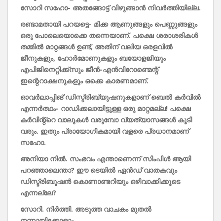
സോറി
സഹോ-
അതങ്ങോട്ട്
വിഴുങ്ങാൻ
നിവർത്തിയില്ല.
രണ്ടാമതായി
പറയട്ടെ-
മിക്ക
ആണുങ്ങളും
പെണ്ണുങ്ങളും
ഒരു
പോലെയൊക്കെ
തന്നെയാണ്.
പക്ഷെ
ശരാശരികൾ
തമ്മിൽ
മാറ്റങ്ങൾ
ഉണ്ട്,
അതിന്
വലിയ
ഒരളവിൽ
ജീനുകളും,
ഹോർമോണുകളും
ബയോളജിയും
എപിജിനെറ്റിക്ക്‌
സും
ജീൻ-
എൻവിറോണ്മെന്റ്
ഇന്റെറാക്ഷനുകളും
ഒക്കെ
കാരണമാണ്.
ഓവർലാപ്പിങ്
ഡിസ്ട്രിബ്യുഷനുകളാണ്
ബെൽ
കർവിൽ
എന്നർത്ഥം-
റാഡിക്കലായിട്ടുള്ള
ഒരു
മാറ്റമല്ല!
പക്ഷെ
കർവിന്റ്റെ
വാലുകൾ
വരുമ്പോ
വ്യത്യാസങ്ങൾ
കൂടി
വരും.
ഇതും
പ്രായോഗികമായി
വളരെ
പ്രധാനമാണ്
സഹോ.
അനിയാ
നിൽ.
സംഭവം
എന്താണെന്ന്
സിംപിൾ
ആയി
പറഞ്ഞാലെന്താ?
ഈ
ടെയിൽ
ഏൻഡ്
വാതകവും
ഡിസ്ട്രിബൂഷൻ
കൊണാണ്ടറിയും
ഒഴിവാക്കിക്കൂടെ
എന്നല്ലേ?
സോറി.
നിർത്തി.
അടുത്ത
വാചകം
മുതൽ
നന്നായിക്കോളാം.