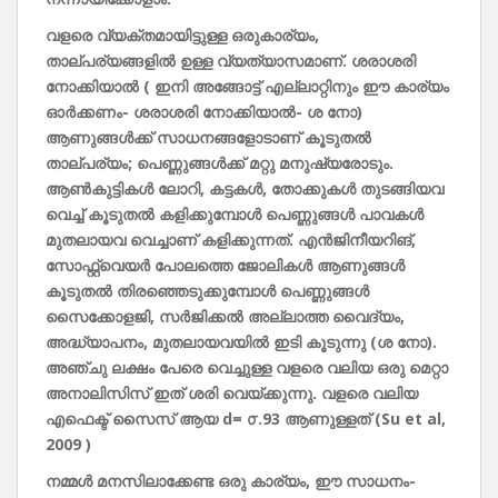
വളരെ
വ്യക്തമായിട്ടുള്ള
ഒരു
കാര്യം,
താല്പര്യങ്ങളിൽ
ഉള്ള
വ്യത്യാസമാണ്.
ശരാശരി
നോക്കിയാൽ (
ഇനി
അങ്ങോട്ട്
എല്ലാറ്റിനും
ഈ
കാര്യം
ഓർക്കണം-
ശരാശരി
നോക്കിയാൽ-
ശ
നോ)
ആണുങ്ങൾക്ക്
സാധനങ്ങളോടാണ്
കൂടുതൽ
താല്പര്യം;
പെണ്ണുങ്ങൾക്ക്
മറ്റു
മനുഷ്യരോടും.
ആൺകുട്ടികൾ
ലോറി,
കട്ടകൾ,
തോക്കുകൾ
തുടങ്ങിയവ
വെച്ച്
കൂടുതൽ
കളിക്കുമ്പോൾ
പെണ്ണുങ്ങൾ
പാവകൾ
മുതലായവ
വെച്ചാണ്
കളിക്കുന്നത്.
എൻജിനീയറിങ്,
സോഫ്റ്റ്‌
വെയർ
പോലത്തെ
ജോലികൾ
ആണുങ്ങൾ
കൂടുതൽ
തിരഞ്ഞെടുക്കുമ്പോൾ
പെണ്ണുങ്ങൾ
സൈക്കോളജി,
സർജിക്കൽ
അല്ലാത്ത
വൈദ്യം,
അദ്ധ്യാപനം, മുതലായവയിൽ
ഇടി
കൂടുന്നു (
ശ
നോ).
അഞ്ചു
ലക്ഷം
പേരെ
വെച്ചുള്ള
വളരെ
വലിയ
ഒരു
മെറ്റാ
അനാലിസിസ്
ഇത്
ശരി
വെയ്ക്കുന്നു.
വളരെ
വലിയ
എഫെക്ട്
സൈസ്
ആയ d=
൦.93
ആണുള്ളത് (Su et al,
2009 )
നമ്മൾ
മനസിലാക്കേണ്ട
ഒരു
കാര്യം,
ഈ
സാധനം-