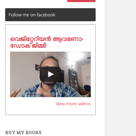
Follow me on facebook
വെജിറ്റേറിയൻ ആവണോ-
ഡോക് ജിമ്മി
View more videos
BUY MY BOOKS