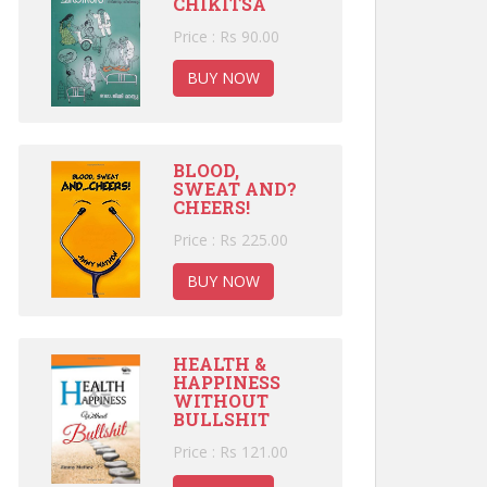
CHIKITSA
Price : Rs 90.00
BUY NOW
BLOOD,
SWEAT AND?
CHEERS!
Price : Rs 225.00
BUY NOW
HEALTH &
HAPPINESS
WITHOUT
BULLSHIT
Price : Rs 121.00