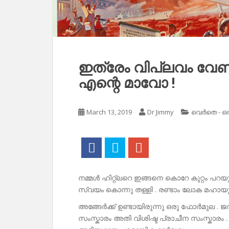
ഇത്രേം വിപ്ലവം വേണ്ട
എന്റെ മാവോ !
March 13, 2019
Dr Jimmy
വെർതെ - ഒ
നമ്മൾ ഹിറ്റ്ലറെ ഇങ്ങനെ കൊറേ കുറ്റം പറയു
സ്വയം കൊന്നു തള്ളി . രണ്ടാം ലോക മഹായുദ്
അങ്ങേർക്ക് ഉണ്ടായിരുന്നു ഒരു ഫോർമുല 
സംസ്കാരം അതി വിശിഷ്ട പ്രാചീന സംസ്കാരം 