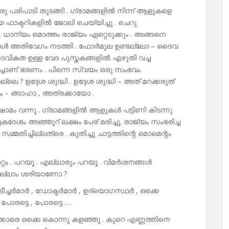
ഒരു പരിപാടി തുടങ്ങി . ഗ്രാമങ്ങളിൽ നിന്ന് ആളുകളെ
യ ഫാക്ടറികളിൽ ജോലി ചെയ്യിച്ചു . ചെറു
ങ്ങി . ധാന്യം മൊത്തം രാജ്യം ഏറ്റെടുക്കും . അങ്ങനെ
ങ്ങൾ അതിവേഗം നടത്തി . ഫോർമുല ഉണ്ടല്ലോ – ദൈവ
ികത ഉള്ള വേദ പുസ്തകങ്ങളിൽ എഴുതി വച്ച
ാണ് ഭരണം . പിന്നെ സ്വയം ഒരു സംഭവം
 ? ഉദ്ദേശ ശുദ്ധി . ഉദ്ദേശ ശുദ്ധി – അത് മറക്കരുത്
ം – ങ്ങാഹാ , അത്രക്കായോ .
ാമം വന്നു . ഗ്രാമങ്ങളിൽ ആളുകൾ പട്ടിണി കിടന്നു
ഏകദേശം അഞ്ഞൂറ് ലക്ഷം പേര് മരിച്ചു. രാജ്യം സംഭരിച്ച
ച്ചില്ലത്രെ . കുതിച്ചു ചാട്ടത്തിന്റെ മൊമെന്റം
ാറ്റം . പറയൂ . എല്ലാരും പറയൂ . വിമർശനങ്ങൾ
തെല്ലാം ശരിയാണോ ?
ടീച്ചർമാർ , ഡോക്ടർമാർ , ഉദ്യൊഗസ്ഥർ , ഒക്കെ
 പോരട്ടെ , പോരട്ടെ ….
ാനക്കാരെ ഒക്കെ കൊന്നു കളഞ്ഞു . കുറെ എണ്ണത്തിനെ