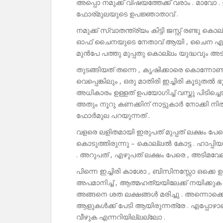
അപ്പൊ നമുക്ക് വിഷയത്തേക്ക് വരാം . മാവോ 
ഫോര്മുലയുടെ ഉപജ്ഞാതാവ് .
നമുക്ക് സ്വാതന്ത്ര്യം കിട്ടി ജസ്റ്റ് രണ്ടു 
ഓഫ് ചൈനയുടെ നേതാവ് ആയി , ചൈന എന്ന 
മുൻപേ പത്തു മുപ്പതു കൊല്ലം യുദ്ധവും അടി
തുടങ്ങിയത് തന്നെ , കൃഷിക്കാരെ കൊന്നോ
വെപ്പെങ്കിലും , ഒരു മാതിരി ഇച്ചിരി കൂടുത
അധികാരം ഉള്ളത് ഉപയോഗിച്ച് വസ്തു പിടിച്ച
അതും നൂറു കണക്കിന് നാട്ടുകാർ നോക്കി നിൽ
ഫോർമുല പറയുന്നത് .
വളരെ ലളിതമായി ഇരുപത് മുപ്പത് ലക്ഷം പേരെ
കൊടുത്തിരുന്നു – കൊല്ലൽ കോട്ട . ഹാപ്പി
. അറുപത് , എഴുപത് ലക്ഷം പേരെ , അടിമവേല 
പിന്നെ ഇച്ചിരി കാശോ , ബിസിനസ്സോ ഒക്കെ 
അപമാനിച്ച് , ആത്മഹത്യയിലേക്ക് നയിക്കുക
അങ്ങനെ ശത ലക്ഷങ്ങൾ മരിച്ചു . അന്നൊക്ക
ആളുകൾക്ക് പേടി ആയിരുന്നത്രേ . എപ്പോഴാ
വീഴുക എന്നറിയില്ലല്ലോ .