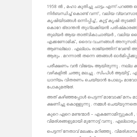
1958 ൽ , മഹാ കുതിച്ചു ചാട്ടം എന്ന് പറഞ്ഞ 
നിർബന്ധിച്ച് കൊണ്ട് വന്ന് , വലിയ വ്യവസാ
കൃഷിയിടങ്ങൾ ഒന്നിപ്പിച്ച് , കൂട്ട് കൃഷി തുട
കൊറേ ഭ്രാന്തൻ തുഗ്ലക്കിയൻ പരിഷ്‌കാര
തുല്യർ ആയ താത്വികാചാര്യർ , വലിയ ദൈവ
എക്കണോമിക് , ദൈവ വചനങ്ങൾ അനുസരിച്ച
ആണല്ലോ . എല്ലാം രാജ്യത്തിന് വേണ്ടി അല്ലെ
ആരും . മറന്നാൽ തന്നെ ഞങ്ങൾ ഓർമിപ്പിക്കു
പരീക്ഷണം വൻ വിജയം ആയിരുന്നു . നല്ല ക്ഷ
വഴികളിൽ ചത്തു മലച്ചു . സിംപിൾ ആയിട്ട് , 
ധാന്യം വിതരണം ചെയ്യാൻ പോലും മാവോ സമ്മതി
പോകുമത്രേ!.
അത് കഴിഞ്ഞപ്പോൾ പെട്ടന്ന് മാവോക്ക് മനം മ
ക്ഷണിച്ചു കൊള്ളുന്നു . നമ്മൾ ചെയ്യുന്ന
കുറെ ഏറെ മണ്ടന്മാർ – എകണോമിസ്റ്റുകൾ , 
വിമര്ശങ്ങളുമായി മുന്നോട്ട് വന്നു . എല്ലാരും
പെട്ടന്ന് നേതാവ് മലക്കം മറിഞ്ഞു . വിമര്ശ