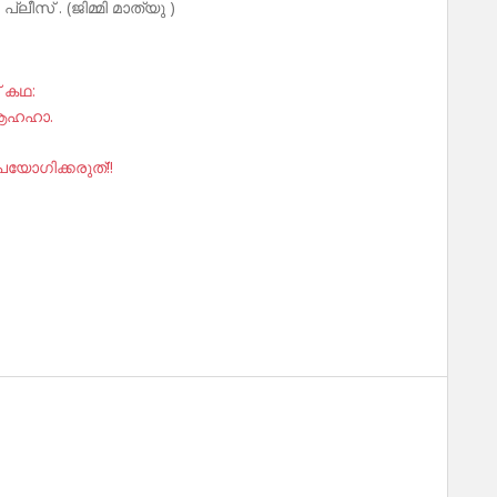
്ലീസ് . (ജിമ്മി മാത്യു )
് കഥ:
 ആഹഹാ.
പയോഗിക്കരുത്!!