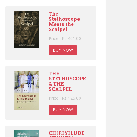
The
Stethoscope
Meets the
Scalpel
Price : Rs 401.00
BUY NOW
THE
STETHOSCOPE
& THE
SCALPEL
Price : Rs 125.00
BUY NOW
CHIRIYILUDE