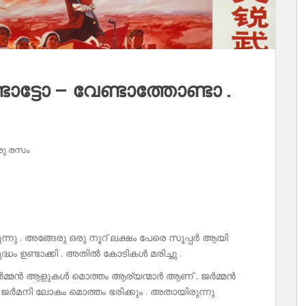
ാട്ടോ – വേണ്ടാത്തോണ്ടാ .
രു രസം
ന്നു . അങ്ങേരു ഒരു നൂറ് ലക്ഷം പേരെ സൂപ്പർ ആയി
ധം ഉണ്ടാക്കി . അതിൽ കോടികൾ മരിച്ചു .
. ജർമ്മൻ ആളുകൾ മൊത്തം ആര്യന്മാർ ആണ് . ജർമ്മൻ
. ജർമനി ലോകം മൊത്തം ഭരിക്കും . അതായിരുന്നു