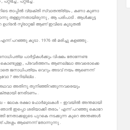
ിച്ചേ , പറ്റിച്ചേ .
നിടെ താപ്പിൽ വ്യക്തി സ്വാതന്ത്ര്യം , കണാ കുണാ
്നു തള്ളുന്നതായിരുന്നു , ആ പരിപാടി . ആൾക്കൂട്ട
ഗ്രൻ സ്ട്രാറ്റജി ആണ് ഇവിടെ കൂടുതൽ
് പറഞ്ഞു കൂടാ . 1976 ൽ മരിച്ചു കളഞ്ഞു .
ജനാധിപത്യ പാർട്ടികൾക്കും വിഷമം തോന്നേണ്ട
്ന് കൊണ്ടുള്ള , പ്രവർത്തനം ആണല്ലോ അവരൊക്കെ
്ലാതെ ജനാധിപത്യം വെറും അടവ് നയം ആണെന്ന്
 ആവോ ? അറിയില്ല .
അഥവാ അതിനു തുനിഞ്ഞിറങ്ങുന്നവരെയും
ക്തമായി നേരിടണം .
ുല – ലോക രക്ഷാ ഫോർമുലകൾ – ഇവയിൽ അന്തമായി
 ഞാൻ ഇപ്പൊ ശരിയാക്കി തരാം ‘ എന്ന് പറഞ്ഞു കൊറേ
ങി നേതാക്കളുടെ പുറകെ നടക്കുന്ന കുറെ അന്തങ്ങൾ
് പ്രശ്നം ആണെന്ന് തോന്നുന്നു .