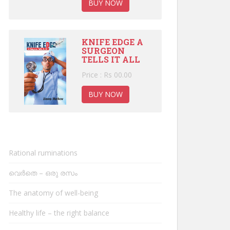
BUY NOW
KNIFE EDGE A
SURGEON
TELLS IT ALL
Price : Rs 00.00
BUY NOW
Rational ruminations
വെർതെ – ഒരു രസം
The anatomy of well-being
Healthy life – the right balance