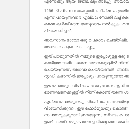
എന്നേക്കും ആയി ജയിലിലും അടച്ചു . അയ്യേ , പറ്റ
1966 ൽ പിന്നെ സാംസ്കാരിക വിപ്ലവം . ഇതി
എന്ന് പറയുന്നവരെ എല്ലാം നോക്കി വച്ച് കൊന
കൊലകൾക്ക് മൗന അനുവാദം നൽകുക എന്ന ഉ
പ്രയോഗിച്ചത് .
അവസാനം മാവോ ഒരു ഉപകാരം ചെയ്തില്ല എന്ന
അതോടെ കുറെ രക്ഷപ്പെട്ടു .
ഇത് പറയുന്നതിൽ നമ്മുടെ ഇപ്പോഴുള്ള ഒരു 
കാര്യമേയില്ല . ഭരണ ഘടനക്കുള്ളിൽ നിന
ചെയ്യുന്നത് , അഥവാ ചെയ്യേണ്ടത് . അല
സ്റ്റഡി ക്‌ളാസിൽ ഇപ്പോഴും പറയുന്നുണ്ടോ
ഈ ഫോർമുല വിപ്ലവം -വോ , വേണ്ട . ഇനി 
ഭരണഘടനക്കുള്ളിൽ നിന്ന് കൊണ്ട് തന്നെ ശ
എല്ലാ ഫോർമുലയും പ്രഷ്നഷ്ടോ . ഫോർമ
വിശ്വസിക്കുന്ന , ഈ ഫോർമുലയും കൊണ്ട് ‘
സ്പാനറുകളുമായി ഇറങ്ങുന്ന , സ്വയം പൊങ്
ഉണ്ട് . അത് നമ്മുടെ തലച്ചോറിന്റെ ഒരു വയറിങ