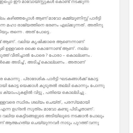
. ഇപ്പൊ ഈ മാവോയിസ്റ്റുകൾ കൊണ്ട് നടക്കുന്ന
കൊല്ലം കഴിഞ്ഞപ്പോൾ ആണ് മാവോ കമ്മ്യൂണിസ്റ്റ് പാർട്ടി
മഹാ രാജ്യത്തിനെ ഭരണം എല്ക്കുന്നത് . അതിനു
യും തന്നെ . അത് പോട്ടെ .
ണ്ട് ആണ് . വലിയ കൃഷിക്കാരെ ആണെന്നാണ്
ൽ ഭൂമി ഉള്ളവരെ ഒക്കെ കൊന്നോണ്ട് ആണ് . നല്ല
െടുത്ത് വീതിച്ചാൽ പോരെ ? പോരാ – കൊല്ലണം .
ക്കെ അടിച്ച് , അടിച്ച് കൊല്ലണം . അതാണ്
 കൊന്നു . പ്രാദേശിക പാർട്ടി ഘടകങ്ങൾക്ക് കോട്ട
യായി കോട്ട യെക്കാൾ കൂടുതൽ തല്ലി കൊന്നും പോന്നു
ക്യാംപുകളിൽ വിട്ടു , പതിയെ കൊല്ലിച്ചു .
ഉള്ളവരെ സ്ഥിരം ശല്യം ചെയ്ത് , പരസ്യമായി
 എന്ന ഉഗ്രൻ സൂത്രം മാവോ കണ്ടു പിടിച്ചതാണ് .
െ വലിയ കെട്ടിടങ്ങളുടെ അടിയിലൂടെ നടക്കാൻ പോലും
ണ് ആത്മഹത്യ ചെയ്യുന്നവർ നാടും പുറത്ത് വന്നു