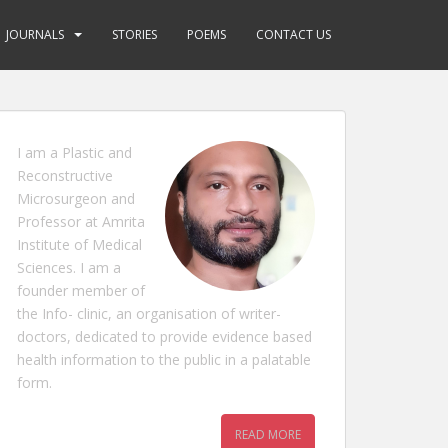
JOURNALS
STORIES
POEMS
CONTACT US
I am a Plastic and
Reconstructive
Microsurgeon and
Professor at Amrita
Institute of Medical
Sciences. I am a
founder member of
the Info- clinic, an organisation of writer-
doctors, dedicated to provide evidence based
health information to the public in a palatable
form.
READ MORE