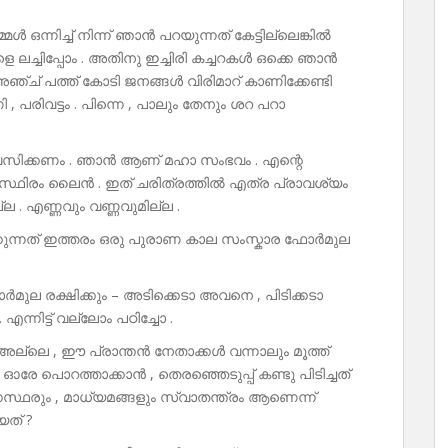
മൾ ഒന്നിച്ച് നിന്ന് ഞാൻ പറയുന്നത് കേട്ടില്ലെങ്കിൽ
 ലച്ചിപ്പോം . അതിനു ഇച്ചിരി കച്ചറകൾ ഒക്കെ ഞാൻ
ഞ്ച് പത്ത് കോടി ജനങ്ങൾ വിരിമാറ് കാണിക്കേണ്ടി
ിണി , പരിവട്ടം . പിന്നെ , പാലും തേനും ശറ പറാ
ശ്വസിക്കണം . ഞാൻ ആണ് മഹാ സംഭവം . എന്റെ
സ്ഥിരം ലൈൻ . ഇത് ചരിത്രത്തിൽ എത്ര പ്രാവശ്യം
ല . എണ്ണവും വണ്ണവുമില്ല .
ിക്കുന്നത് ഇത്തരം ഒരു പുരാണ കാല സംസ്കാര ഫോർമുല
ർമുല രക്ഷിക്കും – അടിക്കെടാ അവനെ , പിടിക്കടാ
 . എന്നിട്ട് വല്ലോം പഠിച്ചോ .
െ അല്ലെ , ഈ പ്രാന്തൻ നേതാക്കൾ വന്നാലും മൂത്ത്
ഓരേ പൊറത്താക്കാൻ , തെരഞ്ഞെടുപ്പ് കണ്ടു പിടിച്ചത്
സ്ഥരും , മാധ്യമങ്ങളും സ്വാതന്ത്രം ആണെന്ന്
യത് ?