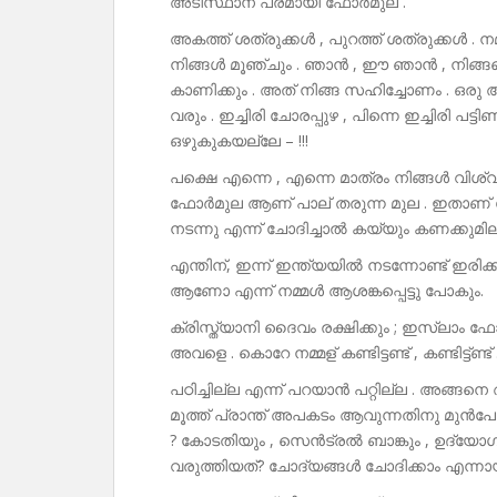
അടിസ്ഥാന പരമായി ഫോർമുല .
അകത്ത് ശത്രുക്കൾ , പുറത്ത് ശത്രുക്കൾ . നമ്
നിങ്ങൾ മൂഞ്ചും . ഞാൻ , ഈ ഞാൻ , നിങ്ങളെ
കാണിക്കും . അത് നിങ്ങ സഹിച്ചോണം . ഒരു അ
വരും . ഇച്ചിരി ചോരപ്പുഴ , പിന്നെ ഇച്ചിരി പട്ട
ഒഴുകുകയല്ലേ – !!!
പക്ഷെ എന്നെ , എന്നെ മാത്രം നിങ്ങൾ വി
ഫോർമുല ആണ് പാല് തരുന്ന മുല . ഇതാണ് 
നടന്നു എന്ന് ചോദിച്ചാൽ കയ്യും കണക്കുമില്
എന്തിന്, ഇന്ന് ഇന്ത്യയിൽ നടന്നോണ്ട് ഇര
ആണോ എന്ന് നമ്മൾ ആശങ്കപ്പെട്ടു പോകും.
ക്രിസ്ത്യാനി ദൈവം രക്ഷിക്കും ; ഇസ്ലാം ഫോ
അവളെ . കൊറേ നമ്മള് കണ്ടിട്ടണ്ട് , കണ്ടിട്ട്ണ്ട്
പഠിച്ചില്ല എന്ന് പറയാൻ പറ്റില്ല . അങ്ങന
മൂത്ത് പ്രാന്ത് അപകടം ആവുന്നതിനു മുൻപേ 
? കോടതിയും , സെൻട്രൽ ബാങ്കും , ഉദ്യോഗ
വരുത്തിയത്? ചോദ്യങ്ങൾ ചോദിക്കാം എന്നാ