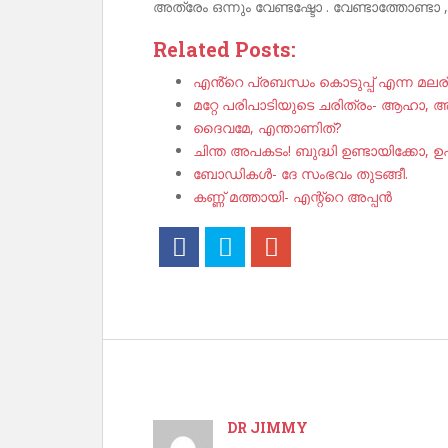
അത്രേം ഒന്നും വേണ്ടഷ്ടോ . വേണ്ടാത്തോണ്ടാ , പ
Related Posts:
എൻ്റെ പ്രബന്ധം കൊടുപ്പ് എന്ന മലര
മറ്റേ പരിപാടിയുടെ ചരിത്രം- ആഹാ,
ദൈവമേ, എന്താണിത്?
ചിന്ത അപകടം! ബുദ്ധി ഉണ്ടായിക്കോ, ഉ
ബോഡികൾ- ദേ സംഭവം തുടങ്ങീ.
കണ്ണ് മത്തായി- എന്റ്റെ അപ്പൻ
DR JIMMY