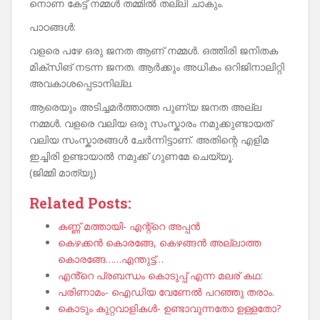
നൊണ കേട്ട് നമ്മൾ തമ്മിൽ തല്ലി ചാകും.
പാഠങ്ങൾ:
വളരെ പഴേ ഒരു ജനത ആണ് നമ്മൾ. ഒത്തിരി ജനിതക
മിക്സിങ് നടന്ന ജനത. ആർക്കും അധികം ഒറിജിനാലിറ്റി
അവകാശപ്പെടാനില്ല.
ആരെയും അടിച്ചമർത്താത്ത പുണ്യ ജനത അല്ല
നമ്മൾ. വളരെ വലിയ ഒരു സംസ്കാരം നമുക്കുണ്ടായത്
വലിയ സംസ്കാരങ്ങൾ ചേർന്നിട്ടാണ്. അതിന്റെ എളിമ
ഇച്ചിരി ഉണ്ടായാൽ നമുക്ക് ഗുണമേ ചെയ്യൂ.
(ജിമ്മി മാത്യു)
Related Posts:
കണ്ണ് മത്തായി- എന്റ്റെ അപ്പൻ
കെഴക്കൻ കൊരങ്ങേ, കെഴങ്ങൻ അല്ലാത്ത
കൊരങ്ങേ……എന്തുട്ട്…
എൻ്റെ പ്രബന്ധം കൊടുപ്പ് എന്ന മലര് കഥ:
പരിണാമം- ഐഡിയ വേണേൽ പറഞ്ഞു തരാം.
കൊടും കുറ്റവാളികൾ- ഉണ്ടാവുന്നതോ ഉള്ളതോ?