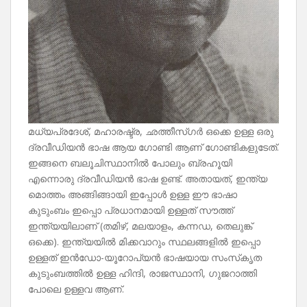
മധ്യപ്രദേശ്, മഹാരഷ്ട്ര, ഛത്തീസ്ഗർ ഒക്കെ ഉള്ള ഒരു
ദ്രവീഡിയൻ ഭാഷ ആയ ഗോണ്ടി ആണ് ഗോണ്ടികളുടേത്.
ഇങ്ങനെ ബലൂചിസ്ഥാനിൽ പോലും ബ്രഹൂയി
എന്നൊരു ദ്രവീഡിയൻ ഭാഷ ഉണ്ട്. അതായത്, ഇന്ത്യ
മൊത്തം അങ്ങിങ്ങായി ഇപ്പോൾ ഉള്ള ഈ ഭാഷാ
കുടുംബം ഇപ്പൊ പ്രധാനമായി ഉള്ളത് സൗത്ത്
ഇന്ത്യയിലാണ് (തമിഴ്, മലയാളം, കന്നഡ, തെലുങ്ക്
ഒക്കെ). ഇന്ത്യയിൽ മിക്കവാറും സ്ഥലങ്ങളിൽ ഇപ്പൊ
ഉള്ളത് ഇൻഡോ-യൂറോപ്യൻ ഭാഷയായ സംസ്‌കൃത
കുടുംബത്തിൽ ഉള്ള ഹിന്ദി, രാജസ്ഥാനി, ഗുജറാത്തി
പോലെ ഉള്ളവ ആണ്.