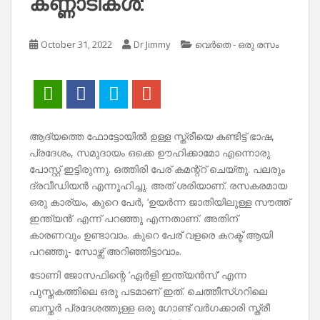
കണ്ണാടികൾ:
October 31, 2022
Dr Jimmy
വെർതെ - ഒരു രസം
ആദ്യത്തെ ഫോട്ടോയിൽ ഉള്ള സ്ത്രീയെ കണ്ടിട്ട് ഭാഷ,
പ്രദേശം, സമുദായം ഒക്കെ ഊഹിക്കാമോ എന്നൊരു
പോസ്റ്റ് ഇട്ടിരുന്നു. ഒത്തിരി പേര് കമന്റ്റ് ചെയ്തു. പലരും
ദ്രവീഡിയൻ എന്നൂഹിച്ചു. അത് ശരിയാണ്. രസകരമായ
ഒരു കാര്യം, കുറെ പേർ, ‘ഉയർന്ന ജാതിയിലുള്ള സൗത്ത്
ഇന്ത്യൻ’ എന്ന് പറഞ്ഞു എന്നതാണ്. അതിന്
കാരണവും ഉണ്ടാവാം. കുറെ പേര് വളരെ കറക്ട് ആയി
പറഞ്ഞു- സോഴ്സ് അറിഞ്ഞിട്ടാവാം.
ടോണി ജോസഫിന്റെ ‘ഏർളി ഇന്ത്യൻസ്’ എന്ന
പുസ്തകത്തിലെ ഒരു പടമാണ് ഇത്. ചെത്തീസ്ഗറിലെ
ബസ്തർ പ്രദേശത്തുള്ള ഒരു ഗോണ്ട് വർഗക്കാരി സ്ത്രീ