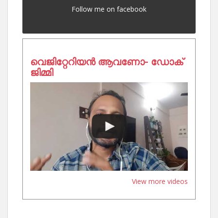
Follow me on facebook
വെജിറ്റേറിയൻ ആവണോ- ഡോക്
ജിമ്മി
View more videos