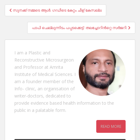
Post
സുനക്ക് നമ്മടെ ആൾ. ഗഡീടെ കേറ്റം ചീള് കേസല്ല
navigation
പാപി ചെല്ലുന്നിടം പപ്പടക്കെട്ട്- തലച്ചോറിൻറ്റെ സർജറി:
I am a Plastic and
Reconstructive Microsurgeon
and Professor at Amrita
Institute of Medical Sciences. I
am a founder member of the
Info- clinic, an organisation of
writer-doctors, dedicated to
provide evidence based health information to the
public in a palatable form.
READ MORE