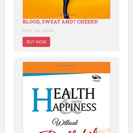
BLOOD, SWEAT AND? CHEERS!
Price : Rs 225.00
BUY NOW