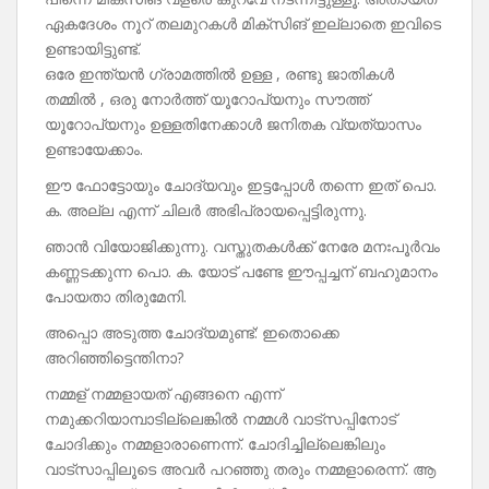
ഏകദേശം നൂറ് തലമുറകൾ മിക്സിങ് ഇല്ലാതെ ഇവിടെ
ഉണ്ടായിട്ടുണ്ട്.
ഒരേ ഇന്ത്യൻ ഗ്രാമത്തിൽ ഉള്ള , രണ്ടു ജാതികൾ
തമ്മിൽ , ഒരു നോർത്ത് യൂറോപ്യനും സൗത്ത്
യൂറോപ്യനും ഉള്ളതിനേക്കാൾ ജനിതക വ്യത്യാസം
ഉണ്ടായേക്കാം.
ഈ ഫോട്ടോയും ചോദ്യവും ഇട്ടപ്പോൾ തന്നെ ഇത് പൊ.
ക. അല്ല എന്ന് ചിലർ അഭിപ്രായപ്പെട്ടിരുന്നു.
ഞാൻ വിയോജിക്കുന്നു. വസ്തുതകൾക്ക് നേരേ മനഃപൂർവം
കണ്ണടക്കുന്ന പൊ. ക. യോട് പണ്ടേ ഈപ്പച്ചന്‌ ബഹുമാനം
പോയതാ തിരുമേനി.
അപ്പൊ അടുത്ത ചോദ്യമുണ്ട്: ഇതൊക്കെ
അറിഞ്ഞിട്ടെന്തിനാ?
നമ്മള് നമ്മളായത് എങ്ങനെ എന്ന്
നമുക്കറിയാമ്പാടില്ലെങ്കിൽ നമ്മൾ വാട്സപ്പിനോട്
ചോദിക്കും നമ്മളാരാണെന്ന്. ചോദിച്ചില്ലെങ്കിലും
വാട്സാപ്പിലൂടെ അവർ പറഞ്ഞു തരും നമ്മളാരെന്ന്. ആ