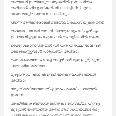
അതായത് ഇന്ത്യയുടെ ആഴത്തിൽ ഉള്ള ചരിത്രം
അറിയാൻ ഹിസ്റ്റോറിക്കൽ ലിംഗയ്സ്റ്റിക്സ് എന്ന
ഭാഷാശാസ്ത്ര ശാഖാ സഹായിക്കും.
പിന്നെ ആർക്കിയോളജി ഉണ്ടല്ലോ. ഫോസിലുകൾ ഉണ്ട്.
അടുത്ത കാലത്ത് വന്ന വിപ്ലവമുന്നേറ്റം ഡി എൻ എ
ഉപയോഗിച്ചുള്ള പോപ്പുലേഷൻ ജെനറ്റിക്സിൽ ആണ്.
മൈറ്റോകോൺഡ്രിയൽ ഡി എൻ എ വെച്ച് ‘അമ്മ വഴി
ഉള്ള (പെണ്ണുങ്ങൾ) പാരമ്പര്യം അറിയാം.
വൈ ക്രോമസോം വെച്ച് അപ്പൻ വഴി ഉള്ള (പുരുഷുസ്)
പാരമ്പര്യം അറിയാം.
മുഴുവൻ ഡി എൻ എ വെച്ച് ആകെ മൊത്തം ടോട്ടൽ
അറിയാം.
നമുക്ക് അറിയാവുന്നത് ഏറ്റവും ചുരുക്കി പറഞ്ഞാൽ
ഇതാണ്:
ആഫ്രിക്ക കഴിഞ്ഞാൽ ജനിതക വൈവിദ്ധ്യം ഏറ്റവും
കൂടുതൽ ഇന്ത്യയിൽ ആണ്. അതായത് ഇവിടെ ഒരു
35000 കൊല്ലം എങ്കിലും ആയി ആളുകൾ തിങ്ങി