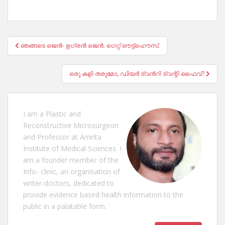
Post
ഞങ്ങടെ ജെൻ- ഉഗ്രൻ ജെൻ. ഗെറ്റ് ഔട്ട്ഹൌസ്.
navigation
ഒരു കളി തരുമോ, ഡിയർ ട്വൻറി ട്വന്റി ഫൈവ്?
I am a Plastic and
Reconstructive Microsurgeon
and Professor at Amrita
Institute of Medical Sciences. I
am a founder member of the
Info- clinic, an organisation of
writer-doctors, dedicated to
provide evidence based health information to the
public in a palatable form.