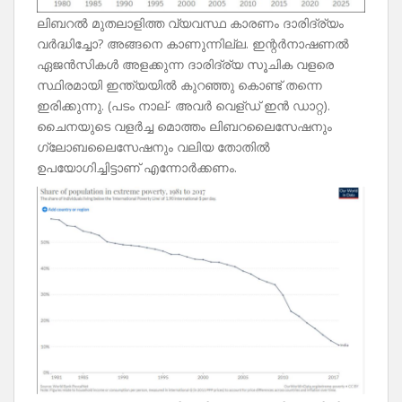
ലിബറൽ മുതലാളിത്ത വ്യവസ്ഥ കാരണം ദാരിദ്ര്യം
വർദ്ധിച്ചോ? അങ്ങനെ കാണുന്നില്ല. ഇന്റർനാഷണൽ
ഏജൻസികൾ അളക്കുന്ന ദാരിദ്ര്യ സൂചിക വളരെ
സ്ഥിരമായി ഇന്ത്യയിൽ കുറഞ്ഞു കൊണ്ട് തന്നെ
ഇരിക്കുന്നു. (പടം നാല്- അവർ വെള്ഡ് ഇൻ ഡാറ്റ).
ചൈനയുടെ വളർച്ച മൊത്തം ലിബറലൈസേഷനും
ഗ്ലോബലൈസേഷനും വലിയ തോതിൽ
ഉപയോഗിച്ചിട്ടാണ് എന്നോർക്കണം.