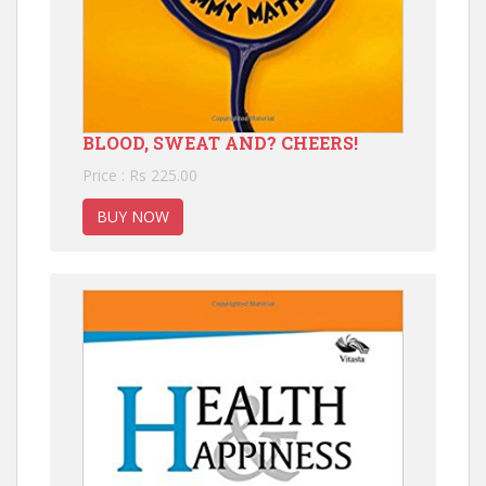
BLOOD, SWEAT AND? CHEERS!
Price : Rs 225.00
BUY NOW