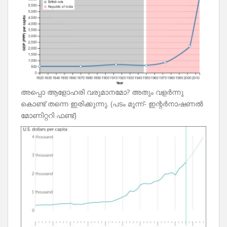
അപ്പൊ ആളോഹരി വരുമാനമോ? അതും വളർന്നു
കൊണ്ട് തന്നെ ഇരിക്കുന്നു. (പടം മൂന്ന്- ഇന്റർനാഷണൽ
മോണിറ്ററി ഫണ്ട്)