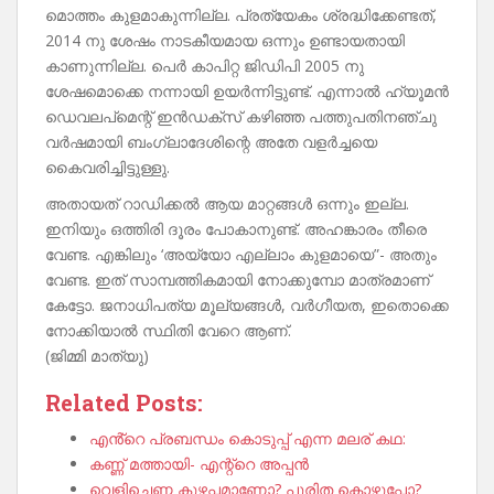
മൊത്തം കുളമാകുന്നില്ല. പ്രത്യേകം ശ്രദ്ധിക്കേണ്ടത്,
2014 നു ശേഷം നാടകീയമായ ഒന്നും ഉണ്ടായതായി
കാണുന്നില്ല. പെർ കാപിറ്റ ജിഡിപി 2005 നു
ശേഷമൊക്കെ നന്നായി ഉയർന്നിട്ടുണ്ട്. എന്നാൽ ഹ്യൂമൻ
ഡെവലപ്മെന്റ് ഇൻഡക്സ് കഴിഞ്ഞ പത്തുപതിനഞ്ചു
വർഷമായി ബംഗ്ലാദേശിന്റെ അതേ വളർച്ചയെ
കൈവരിച്ചിട്ടുള്ളു.
അതായത് റാഡിക്കൽ ആയ മാറ്റങ്ങൾ ഒന്നും ഇല്ല.
ഇനിയും ഒത്തിരി ദൂരം പോകാനുണ്ട്. അഹങ്കാരം തീരെ
വേണ്ട. എങ്കിലും ‘അയ്യോ എല്ലാം കുളമായെ”- അതും
വേണ്ട. ഇത് സാമ്പത്തികമായി നോക്കുമ്പോ മാത്രമാണ്
കേട്ടോ. ജനാധിപത്യ മൂല്യങ്ങൾ, വർഗീയത, ഇതൊക്കെ
നോക്കിയാൽ സ്ഥിതി വേറെ ആണ്.
(ജിമ്മി മാത്യു)
Related Posts:
എൻ്റെ പ്രബന്ധം കൊടുപ്പ് എന്ന മലര് കഥ:
കണ്ണ് മത്തായി- എന്റ്റെ അപ്പൻ
വെളിച്ചെണ്ണ കുഴപ്പമാണോ? പൂരിത കൊഴുപ്പോ?