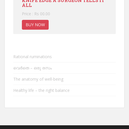
KNIFE EDGE A SURGEON TELLS IT
ALL
Price : Rs 00.00
BUY NOW
Rational ruminations
വെർതെ – ഒരു രസം
The anatomy of well-being
Healthy life – the right balance