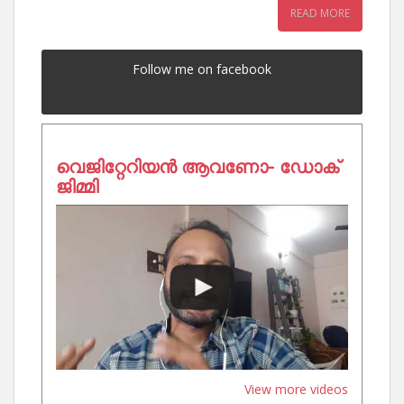
READ MORE
Follow me on facebook
വെജിറ്റേറിയൻ ആവണോ- ഡോക്
ജിമ്മി
View more videos