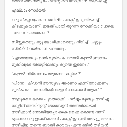
ഞാൻ തിരിഞ്ഞു പേഷ്യന്റിനെ നോക്കാൻ ആരംഭിച്ചു .
എല്ലാം നോർമൽ .
ഒരു പ്രശ്നവും കാണാനില്ല . കണ്ണ്‌ ഇറുക്കിയടച്ച്
കിടക്കുകയാണ് . ഇടക്ക് പാതി തുറന്ന നോക്കിയാ പോലെ
. തോന്നിയതാണോ ?
സിസ്റ്ററെയും മറ്റു ജോലിക്കാരെയും വിളിച്ച് , ചുറ്റും
സ്‌ക്രീൻ വയ്ക്കാൻ പറഞ്ഞു .
“എന്തായാലും ഉടൻ മൂത്രം പോവാൻ കുഴൽ ഇടണം .
മൂക്കിലൂടെ അയറ്റിലേക്കും കുഴൽ ഇടണം .”
“കുഴൽ നിർബന്ധം ആണോ ടാക്ട്രേ ?”
“പിന്നേ . കിഡ്‌നി അസുഖം ആണോ എന്ന് നോക്കണം .
മൂത്രം പോവുന്നതിന്റെ അളവ് നോക്കാൻ ആണ് .”
ആളുകളെ ഒക്കെ പുറത്താക്കി . ഷർട്ടും മുണ്ടും അഴിച്ചു .
നേഴ്സിങ് അസിസ്റ്റന്റ് ജോസേട്ടൻ അണ്ടർവെയർ
അഴിക്കാൻ നോക്കിയപ്പോ കൈ ഒക്കെ കൊണ്ട് വന്ന്
എന്തോ ഒരു ഉടക്ക് ലൈൻ . കണ്ണ് ഇറുക്കി അടച്ചു തന്നെ .
അഴിച്ചിട്ടു തന്നെ ബാക്കി കാര്യം എന്ന മട്ടിൽ തടിയൻ