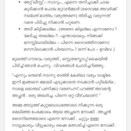
അറ്റ് ലീസ്റ്റ് – സാറും , എന്നെ തനിച്ചാക്കി ചായ
കുടിക്കാൻ പോയ മറ്റവൻമ്മാർ (ദൈവമേ അവർക്ക്
നല്ലത് മാത്രം വരുത്തണേ) തിരിച്ചു വരുന്നത്
വരെ പിടിച്ചു നിക്കാൻ പറ്റണെ.
അടി കിട്ടിക്കല്ലേ . (അതോ കിട്ടല്ലേ എന്നാണോ ?
‘മേടിച്ചു തരല്ലേ ?’- എന്തായാലും നിങ്ങക്ക്
മനസ്സിലായില്ലേ – പിന്നെ ദൈവത്തിനാണോ
മനസിലാക്കാൻ പ്രയാസം ? ഒന്ന് പോ – ഉവ്വേ .)
മുഖത്ത് ഗൗരവം വരുത്തി , സ്റ്റെതസ്കോപ്പ് കൈയിൽ
പിടിച്ച് ഞാൻ ചെന്നു . വിവരങ്ങൾ ചോദിച്ചറിഞ്ഞു .
“എന്നും തെണ്ടി നടന്നു രാത്രി കേര്യാ വരും ടാക്ട്രേ.
ഇനി ഇങ്ങനെ ജോലി എടുക്കാതെ നടക്കാൻ പറ്റില്ല്യ ,
നാളെ മൊതല് പണിക്കാ വരണംന്ന് പറഞ്ഞ് അവന്റെ
അച്ഛൻ . ഒരു അലർച്ച. പിന്നെ ഒറ്റ വീഴ്‌ചയാണ്‌. “
അമ്മ അടുത്ത് കുറ്റബോധത്തോടെ നിക്കുന്ന ഒരു
മെലിഞ്ഞ പേക്കോലം ആയ അച്ഛനെ നോക്കി . അച്ഛൻ
ദൈന്യതയോടെ എന്നെ നോക്കി . ചുറ്റും ഉള്ള
നാട്ടുകാരും വീട്ടുകാരും ഒക്കെ മത്സരിച്ച് എന്നെ നോക്കി .