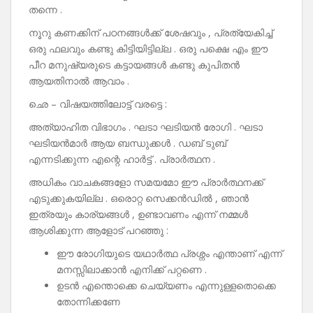
തന്നെ .
നൂറു കണക്കിന് പഠനങ്ങൾക്ക് ശേഷവും , പ്രത്യേകിച്ച്
ഒരു ഫലവും കണ്ടു കിട്ടിയിട്ടില്ല . ഒരു പക്ഷെ എം ഈ
പീറ മനുഷ്യരുടെ കട്ടായങ്ങൾ കണ്ടു കുപിതൻ
ആയതിനാൽ ആവാം .
ഛെ – വിഷയത്തിലോട്ട് വരട്ടെ :
അത്യാഹിത വിഭാഗം . ഘടാ ഘടിയൻ രോഗി . ഘടാ
ഘടിയൻമാർ ആയ ബന്ധുക്കൾ . ഡബ് ടുബ്‌
എന്നടിക്കുന്ന എന്റെ ഹാർട്ട് . പ്രാർത്ഥന .
അധികം വാചകങ്ങളോ സമയമോ ഈ പ്രാർത്ഥനക്ക്
എടുക്കുകയില്ല . ഒരൊറ്റ സെക്കൻഡിൽ , ഞാൻ
ഇത്രയും കാര്യങ്ങൾ , ഉണ്ടാവണം എന്ന് നമ്മൾ
ആശിക്കുന്ന ആളോട് പറഞ്ഞു :
ഈ രോഗിയുടെ യഥാർത്ഥ പ്രശ്നം എന്താണ് എന്ന്
മനസ്സിലാക്കാൻ എനിക്ക് പറ്റണെ .
ഉടൻ എന്തൊക്കെ ചെയ്യണം എന്നുള്ളതൊക്കെ
തോന്നിക്കണേ