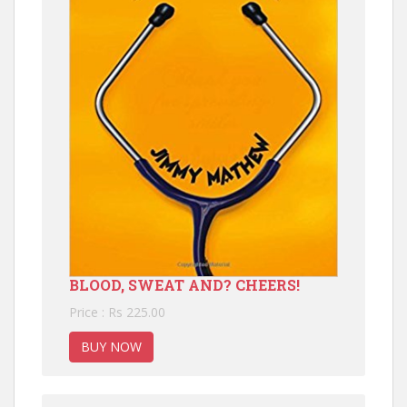
BLOOD, SWEAT AND? CHEERS!
Price : Rs 225.00
BUY NOW