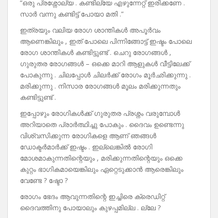
“ഒരു പ്രശ്നോല്യ . കണ്ടില്യേ എഴുന്നേറ്റ് ഇരിക്കണേ .
സാർ വന്നു കണ്ടിട്ട് പോയാ മതി .”
ഇത്രയും വലിയ രോഗ ശാന്തികൾ അപൂർവം
ആണെങ്കിലും , ഇത് പോലെ പിന്നിങ്ങോട്ട് ഇഷ്ടം പോലെ
രോഗ ശാന്തികൾ കണ്ടിട്ടുണ്ട് . ചെറു രോഗങ്ങൾ ,
ഗുരുതര രോഗങ്ങൾ – ഒക്കെ മാറി ആളുകൾ വീട്ടിലേക്ക്
പോകുന്നു . ചിലപ്പോൾ ചിലർക്ക് രോഗം മൂർഛിക്കുന്നു .
മരിക്കുന്നു . നിസാര രോഗങ്ങൾ മൂലം മരിക്കുന്നതും
കണ്ടിട്ടുണ്ട് .
ഇപ്പോഴും രോഗികൾക്ക് ഗുരുതര പ്രശ്നം വരുമ്പോൾ
അറിയാതെ പ്രാർത്ഥിച്ചു പോകും . ദൈവം ഉണ്ടെന്നു
വിശ്വസിക്കുന്ന രോഗികളെ ആണ് ഞങ്ങൾ
ഡോക്ടർമാർക്ക് ഇഷ്ടം . ഇല്ലെങ്കിൽ രോഗി
മോശമാകുന്നതിന്റെയും , മരിക്കുന്നതിന്റെയും ഒക്കെ
കുറ്റം ഭാഗികമായെങ്കിലും ഏറ്റെടുക്കാൻ ആരെങ്കിലും
വേണ്ടേ ? ഷ്ടോ ?
രോഗം ഭേദം ആവുന്നതിന്റെ ഇച്ചിരെ ക്രെഡിറ്റ്
ദൈവത്തിനു പോയാലും കുഴപ്പമില്ല . ല്ലേ ?