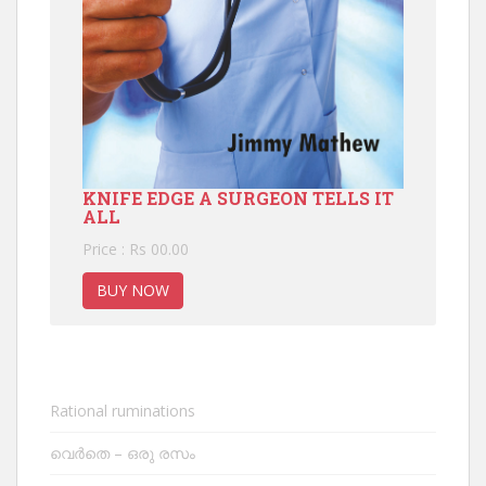
KNIFE EDGE A SURGEON TELLS IT
ALL
Price : Rs 00.00
BUY NOW
Rational ruminations
വെർതെ – ഒരു രസം