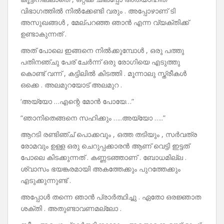
വിഭാഗത്തിൽ നിൽക്കേണ്ടി വരും . അപ്പോഴാണ് ടി
അസുഖങ്ങൾ , മേല്പറഞ്ഞ ഞാൻ എന്ന വ്യക്തിക്ക്
ഉണ്ടാകുന്നത് .
അത് പോലെ ഇങ്ങനെ നിൽക്കുമ്പോൾ , ഒരു പത്തു
പതിനഞ്ചു പേര് ചേർന്ന് ഒരു രോഗിയെ എടുത്തു
കൊണ്ട് വന്ന് , കട്ടിലിൽ കിടത്തി . മൂന്നാലു സ്ത്രീകൾ
ഒക്കെ . അലമുറയോട് അലമുറ .
‘അയ്യോ …എന്റെ മോൻ പോയേ…”
“ഞാനിതെങ്ങനെ സഹിക്കും …..അയ്യോ …..”
ആറടി രണ്ടിഞ്ച് പൊക്കവും , ഒത്ത തടിയും , സർവത്ര
രോമവും ഉള്ള ഒരു ചെറുപ്പക്കാരൻ ആണ് വെട്ടി ഇട്ടത്
പോലെ കിടക്കുന്നത് . കണ്ണടഞ്ഞാണ് . ബോധമില്ല .
ശ്വാസം ഭയങ്കരമായി അകത്തേക്കും പുറത്തേക്കും
എടുക്കുന്നുണ്ട് .
അപ്പോൾ തന്നെ ഞാൻ പ്രാർത്ഥിച്ചു . ഏതോ ഒരജ്ഞാത
ശക്തി . അതുണ്ടാവണമല്ലോ .