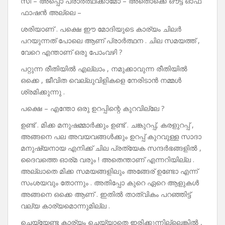
സീ – അപ്പൊ പ്രാർത്ഥിക്കാമോ – അതൊക്കെ ഔട്ട് ഓഫ്
ഫാഷൻ അല്ലെ –
ശരിയാണ് . പക്ഷെ ഈ മോദിയുടെ കാര്യം ചിലർ
പറയുന്നത് പോലെ ആണ് പ്രാർത്ഥന . ചില സമയത്ത് ,
വേറെ എന്താണ് ഒരു പോംവഴി ?
പറ്റുന്ന രീതിയിൽ എല്ലാം , നമുക്കാവുന്ന രീതിയിൽ
ഒക്കെ , ജീവിത വെല്ലുവിളികളെ നേരിടാൻ നമ്മൾ
ശ്രമിക്കുന്നു .
പക്ഷെ – എന്തോ ഒരു ഉറപ്പിന്റെ കുറവില്ലേ ?
ഉണ്ട് . മിക്ക മനുഷമ്മാർക്കും ഉണ്ട് . ചങ്കുറപ്പ്, കരളുറപ്പ് ,
അങ്ങനെ പല അവയവങ്ങൾക്കും ഉറപ്പ് കുറവുള്ള സാദാ
മനുഷ്യനായ എനിക്ക് ചില പ്രത്യേക സന്ദർഭങ്ങളിൽ ,
ദൈവത്തെ ഓര്മ വരും ! അതെന്താണ് എന്നറിയില്ല .
അല്ലാതെ മിക്ക സമയങ്ങളിലും അങ്ങേര് ഉണ്ടോ എന്ന്
സംശയവും തോന്നും . അതിപ്പോ കുറെ ഏറെ ആളുകൾ
അങ്ങനെ ഒക്കെ ആണ് . ഇതിൽ താത്വികം പറഞ്ഞിട്ട്
വല്യ കാര്യമൊന്നുമില്ല .
ചെയ്യേണ്ട കാര്യം ചെയ്യാതെ ഇരിക്കുന്നില്ലെങ്കിൽ ,