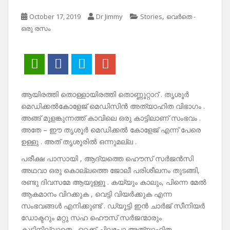
,
October 17, 2019
Dr Jimmy
Stories
വെർതെ -
ഒരു രസം
ആയിരത്തി തൊള്ളായിരത്തി തൊണ്ണൂറ്റാറ് . തൃശൂർ
മെഡിക്കൽകോളേജ് മെഡിസിൻ അത്യാഹിത വിഭാഗം .
അങ്ങ് മുളങ്കുന്നത്ത് കാവിലെ ഒരു കാട്ടിലാണ് സംഭവം .
അതേ – ഈ തൃശൂർ മെഡിക്കൽ കോളേജ് എന്ന് പേരെ
ഉള്ളു . അത് തൃശൂരിൽ ഒന്നുമല്ല .
പരീക്ഷ പാസായി , ആദ്യത്തെ ഹൌസ് സർജൻസി
അഥവാ ഒരു കൊല്ലത്തെ ജോലീ പരിശീലനം തുടങ്ങി,
രണ്ടു ദിവസമേ ആയുള്ളൂ . കയ്യും കാലും, പിന്നെ മേൽ
ആകമാനം വിറക്കുക , വെട്ടി വിയർക്കുക എന്ന
സംഭവങ്ങൾ എനിക്കുണ്ട് . ഡ്യൂട്ടി ഇൻ ചാർജ് സീനിയർ
ഡോക്ടറും മറ്റു സഹ ഹൌസ് സർജന്മാരും
കൂട്ടിനില്ലാതെ , ഒറ്റക്ക് ചിലപ്പോ അത്യാഹിത