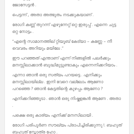
ജോസേട്ടൻ .
പെട്ടന്ന് , അതാ അത്ഭുതം നടക്കുകയാണ് .
രോഗി കണ്ണ് തുറന്ന് എഴുന്നേറ്റ് ഒറ്റ ഇരുപ്പ് . എന്നെ ചുട്ട
ഒറ്റ നോട്ടം .
“എന്റെ സാമാനത്തില് റ്റിയൂബ് കേട്യാ – കണ്ണേ – നീ
വെവരം അറിയും മയിലേ .”
ഈ പറഞ്ഞത് എന്താണ് എന്ന് നിങ്ങളിൽ പലർക്കും
മനസ്സിലാക്കാൻ ബുദ്ധിമുട്ടുണ്ടാകും എന്നെനിക്കറിയാം .
എന്നാ ഞാൻ ഒരു സത്യം പറയട്ടെ . എനിക്കും
മനസ്സിലായില്ല . ഇനി വേറെ വല്ലോം ആണോ
പറഞ്ഞെ ? ഞാൻ കേട്ടതിന്റെ കുഴപ്പം ആണോ ?
എനിക്കറിഞ്ഞൂടാ . ഞാൻ ഒരു നിഷ്കളങ്കൻ ആണേ . അതാ
.
പക്ഷെ ഒരു കാര്യം എനിക്ക് മനസിലായി .
രോഗി പരിപൂർണ സൗഖ്യം പ്രാപിച്ചിരിക്കുന്നു !. ബഹുത്
ബഹുത് സ്തോത്ര ഹോ .