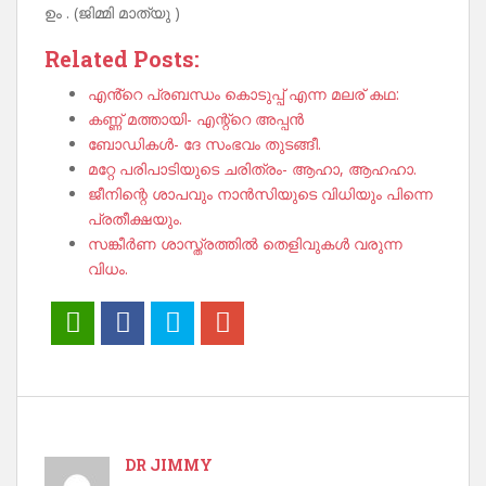
ഉം . (ജിമ്മി മാത്യു )
Related Posts:
എൻ്റെ പ്രബന്ധം കൊടുപ്പ് എന്ന മലര് കഥ:
കണ്ണ് മത്തായി- എന്റ്റെ അപ്പൻ
ബോഡികൾ- ദേ സംഭവം തുടങ്ങീ.
മറ്റേ പരിപാടിയുടെ ചരിത്രം- ആഹാ, ആഹഹാ.
ജീനിന്റെ ശാപവും നാൻസിയുടെ വിധിയും പിന്നെ
പ്രതീക്ഷയും.
സങ്കീർണ ശാസ്ത്രത്തിൽ തെളിവുകൾ വരുന്ന
വിധം.
DR JIMMY