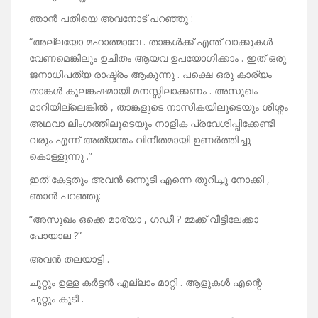
ഞാൻ പതിയെ അവനോട് പറഞ്ഞു :
“അല്ലയോ മഹാത്മാവേ . താങ്കൾക്ക് എന്ത് വാക്കുകൾ
വേണമെങ്കിലും ഉചിതം ആയവ ഉപയോഗിക്കാം . ഇത് ഒരു
ജനാധിപത്യ രാഷ്ട്രം ആകുന്നു . പക്ഷെ ഒരു കാര്യം
താങ്കൾ കൂലങ്കഷമായി മനസ്സിലാക്കണം . അസുഖം
മാറിയില്ലെങ്കിൽ , താങ്കളുടെ നാസികയിലൂടെയും ശിശ്നം
അഥവാ ലിംഗത്തിലൂടെയും നാളിക പ്രവേശിപ്പിക്കേണ്ടി
വരും എന്ന് അത്യന്തം വിനീതമായി ഉണർത്തിച്ചു
കൊള്ളുന്നു .”
ഇത് കേട്ടതും അവൻ ഒന്നൂടി എന്നെ തുറിച്ചു നോക്കി ,
ഞാൻ പറഞ്ഞു:
“അസുഖം ഒക്കെ മാര്യാ , ഗഡീ ? മ്മക്ക് വീട്ടിലേക്കാ
പോയാല ?”
അവൻ തലയാട്ടി .
ചുറ്റും ഉള്ള കർട്ടൻ എല്ലാം മാറ്റി . ആളുകൾ എന്റെ
ചുറ്റും കൂടി .