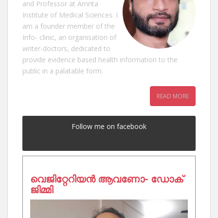
and Professor at Amrita
Institute of Medical Sciences. I
am a founder member of the
Info- clinic, an organisation of
writer-doctors, dedicated to
provide evidence based health information to the
public in a palatable form.
READ MORE
Follow me on facebook
വെജിറ്റേറിയൻ ആവണോ- ഡോക്
ജിമ്മി