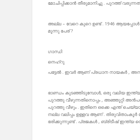
മോചിപ്പിക്കാൻ തീരുമാനിച്ചു . പുറത്ത് വരുന്
അല്ല – വേറെ കുറെ ഉണ്ട് . 1946 ആയപ്പോൾ
മൂന്നു പേര് ?
ഗാന്ധി
നെഹ്‌റു
പട്ടേൽ . ഇവർ ആണ് പ്രധാന നായകർ , അന്ന്
ഭാണ്ഡം കുടഞ്ഞിടുമ്പോൾ, ഒരു വലിയ ഇന്ത്യ
പുറത്തു വീഴുന്നതിനൊപ്പം , അഞ്ഞൂറ്റി അ
പുറത്തു വീഴും . ഇതിനെ ഒക്കെ എന്ത് ചെയ്
നല്ല വലിപ്പം ഉള്ളവ ആണ് . തിരുവിതാംകൂർ 
ഭരിക്കുന്നുണ്ട് . പ്രജകൾ , ബ്രിടീഷ് ഇന്ത്യ 