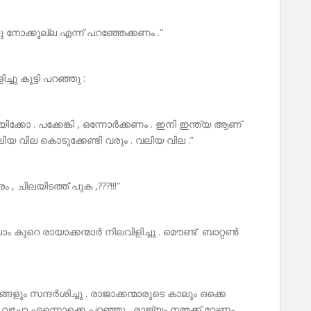
ു നോക്കൂല്ല എന്ന് പറഞ്ഞേക്കണം .”
്ചു കൂട്ടി പറഞ്ഞു :
്കോ . പക്കേങ്കി , ഒന്നോർക്കണം . ഇനി ഇന്ത്യ ആണ്
ലിയ വില കൊടുക്കേണ്ടി വരും . വലിയ വില .”
, ചിലയിടത്ത് പുക ,???!!!”
 കുറെ രായാക്കന്മാർ നിലവിളിച്ചു . മൌണ്ട് ബാറ്റൺ
ം സന്ദർശിച്ചു . രാജാക്കന്മാരുടെ കാലും ഒക്കെ
ച്ചോ എന്നൊക്കെ പറഞ്ഞു . രാജ്യം നമ്മക്ക് വേണം .