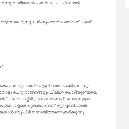
നത് രണ്ടു രാജ്യങ്ങൾ – ഇന്ത്യ , പാകിസ്ഥാൻ .
 ആണ് ആ മൂന്നു പേർക്കും അത് കത്തിയത് . ഏത്
 .
യും , വലിപ്പം അധികം ഇല്ലാത്ത പാകിസ്ഥാനും
ൻപതോളം ചെറു രാജ്യങ്ങളും ചില്ലറ പൊഴിയുമ്പോലെ
യാൻ ? ചിലത് കശ്മീർ , ഹൈദരാബാദ് , പോലെ ഉള്ള
പോലെ വളരെ ചുരുക്കം ചിലത് കുഴപ്പമില്ലാതെ
യെക്കാൾ ഒരു പിടി നന്നായിത്തന്നെ ഇരിക്കുന്നു .