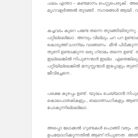
ഫലം എന്താ – കണ്ടമാനം പെറ്റുപെരുകി . 
മൃഗവളർത്തൽ തുടങ്ങി . നഗരങ്ങൾ ആയി 
കച്ചവടം കുറെ പണ്ടേ തന്നെ തുടങ്ങിയിരുന്
പറ്റില്ലല്ലോ . അമ്പും വില്ലും ചറ പറ ഉണ്
കൊടുത്ത് ധാന്യം വാങ്ങണം . മീൻ പിടിക്കുന
തുണി ഉണ്ടാക്കുന്ന ഒരു ഗ്രാമം തന്നെ ഉണ്ട് 
ഇല്ലെങ്കിൽ നിപുണന്മാർ ഇല്ല . ഏതെങ്കില
പറ്റിയില്ലെങ്കിൽ മനുസ്സന്മാർ ഇപ്പോളും തു
ജീവിച്ചേനെ .
പക്ഷെ കുഴപ്പം ഉണ്ട് . യുദ്ധം ചെയ്യാൻ നിപുണ
കൊലപാതകികളും , ബലാത്സംഗികളും ആണ് ഒക
പോകുന്നില്ലല്ലോ .
അപ്പൊ ലോക്കൽ ഗുണ്ടകൾ പൊങ്ങി വരും . തടിമ
ഉപയോഗിക്കുന്നതിൽ ആണ് നിപുണത . അതിൽ ചി