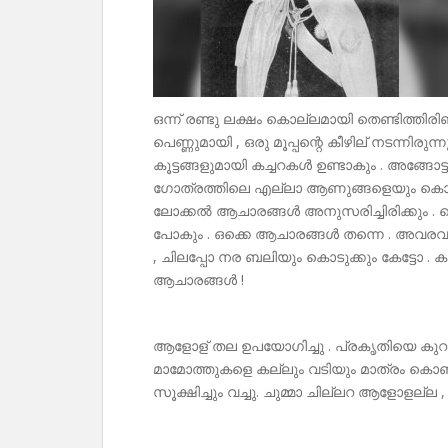
ഒന്ന് രണ്ടു ലക്ഷം കൊല്ലമായി തെണ്ടിത്തിരി
പെണ്ണുമായി , ഒരു മൂപ്പന്റെ കീഴില് നടന്നിര
കൂട്ടങ്ങളുമായി കച്ചറകൾ ഉണ്ടാകും . അങ്ങോട്ട
ഗോത്രത്തിലെ എല്ലാ ആണുങ്ങളെയും കൊല്ലും .
ലോക്കൽ ആചാരങ്ങൾ അനുസരിച്ചിരിക്കും . പെ
പോകും . ഒക്കെ ആചാരങ്ങൾ തന്നെ . അവരവര
, ചിലപ്പോ നര ബലിയും കൊടുക്കും കേട്ടോ .
ആചാരങ്ങൾ !
ആളോള് തല ഉപയോഗിച്ചു . പ്രകൃതിയെ കുറച
മാമോത്തുകളെ കല്ലും വടിയും മാത്രം കൊണ്ട് അ
സൂക്ഷിച്ചും വച്ചു. ചുമ്മാ ചില്ലറ ആളോളല്