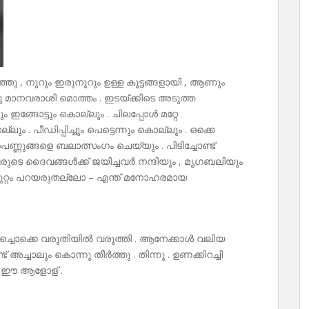
ഞ്ഞു , നൂറും ഇരുനൂറും ഉള്ള കൂട്ടങ്ങളായി , ആണും
ുന്നു മാനവരാശി മൊത്തം . ഇടയ്ക്കിടെ അടുത്ത
ും ഇങ്ങോട്ടും കൊല്ലും . ചിലപ്പോൾ മറ്റേ
 പീഡിപ്പിച്ചും പെട്ടെന്നും കൊല്ലും . ഒക്കെ
ണ്ണുങ്ങളെ ബലാത്സംഗം ചെയ്യും . പിടിച്ചോണ്ട്
ുടെ ദൈവങ്ങൾക്ക് ജയിച്ചവർ നന്ദിയും , മൃഗബലിയും
 കുറ്റം പറയരുതല്ലോ – എന്ത് മനോഹരമായ
്ചൊക്കെ വരുതിയിൽ വരുത്തി . ആനേക്കാൾ വലിയ
ച്ചാലും കൊന്നു തീർത്തു . തിന്നു . ഉണക്കിറച്ചി
ല , ഈ ആളോള് .