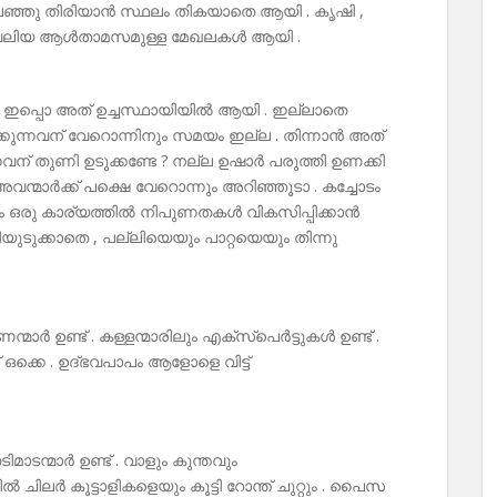
അലഞ്ഞു തിരിയാൻ സ്ഥലം തികയാതെ ആയി . കൃഷി ,
. വലിയ ആൾതാമസമുള്ള മേഖലകൾ ആയി .
നു . ഇപ്പൊ അത് ഉച്ചസ്ഥായിയിൽ ആയി . ഇല്ലാതെ
ടാക്കുന്നവന് വേറൊന്നിനും സമയം ഇല്ല . തിന്നാൻ അത്
്നവന് തുണി ഉടുക്കണ്ടേ ? നല്ല ഉഷാർ പരുത്തി ഉണക്കി
. അവന്മാർക്ക് പക്ഷെ വേറൊന്നും അറിഞ്ഞൂടാ . കച്ചോടം
ും ഒരു കാര്യത്തിൽ നിപുണതകൾ വികസിപ്പിക്കാൻ
ണിയുടുക്കാതെ , പല്ലിയെയും പാറ്റയെയും തിന്നു
ന്മാർ ഉണ്ട് . കള്ളന്മാരിലും എക്സ്പെർട്ടുകൾ ഉണ്ട് .
്കെ . ഉദ്ഭവപാപം ആളോളെ വിട്ട്
ാടന്മാർ ഉണ്ട് . വാളും കുന്തവും
ലർ കൂട്ടാളികളെയും കൂട്ടി റോന്ത് ചുറ്റും . പൈസ