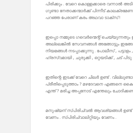
പിരിക്കും . വേറെ കൊള്ളക്കാരെ വന്നാൽ അടിച
ഗുണ്ടാ നേതാക്കന്മാർക്ക് പിന്നീട് കാലക്രമേണ
പറഞ്ഞ പേരാണ് കരം അഥവാ ടാക്സ് !
ഇപ്പൊ നമ്മുടെ ഗവെർന്മെന്റ് ചെയ്യുന്നതും 
അല്ലെങ്കിൽ സേവനങ്ങൾ അങ്ങോട്ടും ഇങ്ങോട്ടു
നിയമങ്ങൾ നടപ്പാക്കുന്നു . പോലീസ് , പട്ടാളം ,
ഹ്രസ്വമായി , ചുരുക്കി , ഒറ്റയടിക്ക് , ചട
ഇതിന്റെ ഇടക്ക് വേറെ ചിലർ ഉണ്ട് . വില്ലു
പ്രീതിപ്പെടുത്താം ? മഴദേവനെ എങ്ങനെ കൈ
എന്ത് ? മരിച്ച അപ്പനോട് എന്തേലും ചോദിക്ക
മനുഷ്യന് സ്പിരിച്വൽ ആവശ്യങ്ങൾ ഉണ്ട് – 
വേണം . സ്പിരിച്വാലിറ്റിയും വേണം .