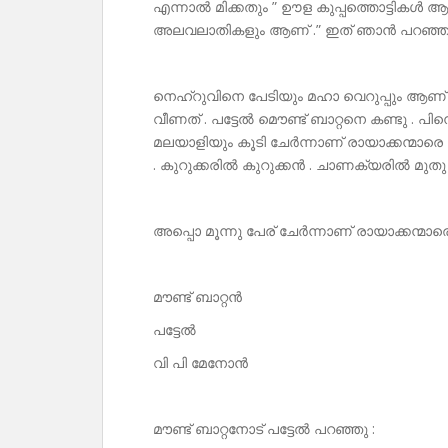
എന്നാൽ മിക്കതും ” ഊള കുപ്പത്തൊട്ടികൾ ആണ്
അലവലാതികളും ആണ് .” ഇത് ഞാൻ പറഞ്ഞതല്
നെഹ്‌റുവിനെ പേടിയും മഹാ വെറുപ്പും ആണ് രായ
വീണത് . പട്ടേൽ മൌണ്ട് ബാറ്റനെ കണ്ടു . പിന്ന
മലയാളിയും കൂടി ചേർന്നാണ് രായാക്കന്മാര
. കുറുക്കരിൽ കുറുക്കൻ . ചാണക്യരിൽ മുത
അപ്പൊ മൂന്നു പേര് ചേർന്നാണ് രായാക്കന്മാരെ
മൗണ്ട് ബാറ്റൻ
പട്ടേൽ
വി പി മേനോൻ
മൗണ്ട് ബാറ്റനോട് പട്ടേൽ പറഞ്ഞു :