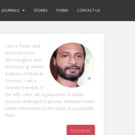
JOURNALS
STORIES
POEMS
CONTACT US
I am a Plastic and
Reconstructive
Microsurgeon and
Professor at Amrita
Institute of Medical
Sciences. I am a
founder member of
the Info- clinic, an organisation of writer-
doctors, dedicated to provide evidence based
health information to the public in a palatable
form.
READ MORE