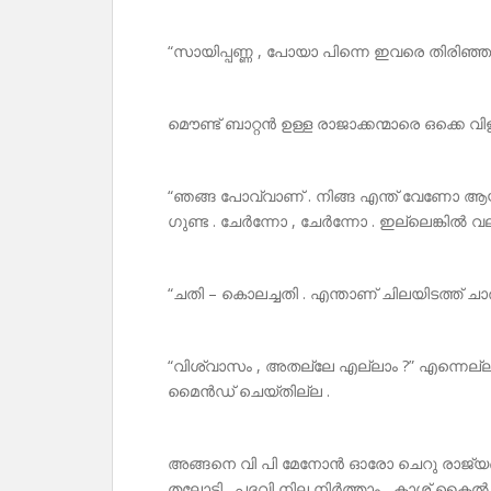
“സായിപ്പണ്ണ , പോയാ പിന്നെ ഇവരെ തിരിഞ്ഞ
മൌണ്ട് ബാറ്റൻ ഉള്ള രാജാക്കന്മാരെ ഒക്കെ വിളിച
“ഞങ്ങ പോവ്വാണ് . നിങ്ങ എന്ത് വേണോ ആയിക
ഗുണ്ട . ചേർന്നോ , ചേർന്നോ . ഇല്ലെങ്കിൽ വ
“ചതി – കൊലച്ചതി . എന്താണ് ചിലയിടത്ത് ചാരം 
“വിശ്വാസം , അതല്ലേ എല്ലാം ?” എന്നെല്ലാം
മൈൻഡ് ചെയ്തില്ല .
അങ്ങനെ വി പി മേനോൻ ഓരോ ചെറു രാജ്യങ്ങളു
തലോടി . പദവി നില നിർത്താം , കാശ് കൈൽ വ