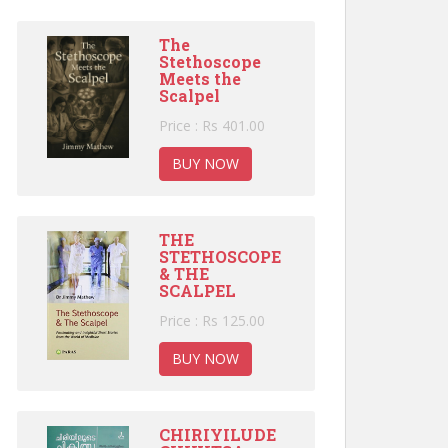
The
Stethoscope
Meets the
Scalpel
Price : Rs 401.00
BUY NOW
THE
STETHOSCOPE
& THE
SCALPEL
Price : Rs 125.00
BUY NOW
CHIRIYILUDE