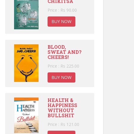
CHIKITSA
Price : Rs 90.00
BUY NOW
BLOOD,
SWEAT AND?
CHEERS!
Price : Rs 225.00
BUY NOW
HEALTH &
HAPPINESS
WITHOUT
BULLSHIT
Price : Rs 121.00