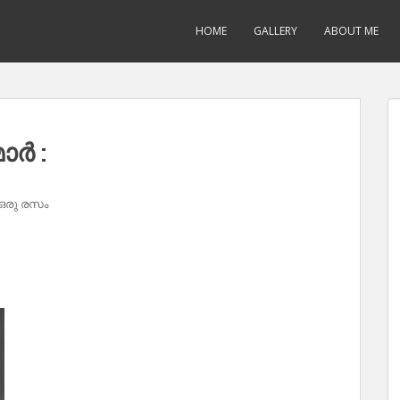
HOME
GALLERY
ABOUT ME
ാർ :
ഒരു രസം