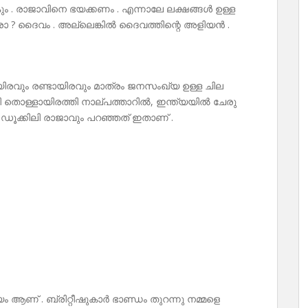
കും . രാജാവിനെ ഭയക്കണം . എന്നാലേ ലക്ഷങ്ങൾ ഉള്ള
വാരാ ? ദൈവം . അല്ലെങ്കിൽ ദൈവത്തിന്റെ അളിയൻ .
രവും രണ്ടായിരവും മാത്രം ജനസംഖ്യ ഉള്ള ചില
ി തൊള്ളായിരത്തി നാല്പത്താറിൽ, ഇന്ത്യയിൽ ചേരു
 ഡൂക്കിലി രാജാവും പറഞ്ഞത് ഇതാണ് .
ം ആണ് . ബ്രിറ്റീഷുകാർ ഭാണ്ഡം തുറന്നു നമ്മളെ