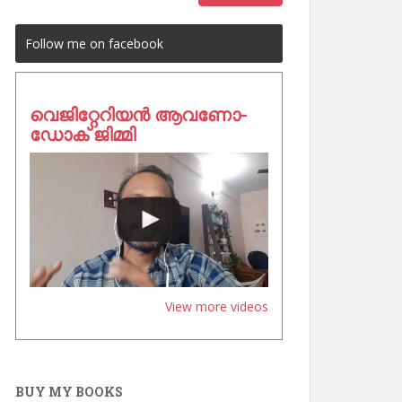
Follow me on facebook
വെജിറ്റേറിയൻ ആവണോ-
ഡോക് ജിമ്മി
View more videos
BUY MY BOOKS