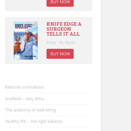
BUY NOW
KNIFE EDGE A
SURGEON
TELLS IT ALL
Price : Rs 00.00
BUY NOW
Rational ruminations
വെർതെ – ഒരു രസം
The anatomy of well-being
Healthy life – the right balance