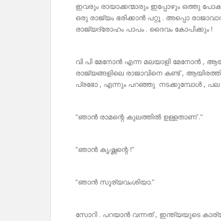
ഇവരും രായാക്കന്മാരും ഇപ്പോഴും ഒത്തു പോ
ഒരു രാജ്യം ഭരിക്കാൻ പറ്റൂ . അപ്പൊ രാജാ
രാജ്യദ്രോഹം പാപം . ദൈവം കോപിക്കും !
വി പി മേനോൻ എന്ന മലയാളി മേനോൻ , ആയി
രാജ്യങ്ങളിലെ രാജാവിനെ കണ്ട് , ആയിരത്ത
പ്രഭോ , എന്നും പറഞ്ഞു നടക്കുമ്പോൾ , പല
“ഞാൻ രാമന്റെ കുലത്തിൽ ഉള്ളതാണ് .”
“ഞാൻ കൃഷ്ണന്റെ !”
“ഞാൻ സൂര്യവംശിയാ.”
സോറി . പറയാൻ വന്നത് , ഇന്ത്യയുടെ കാര്യ