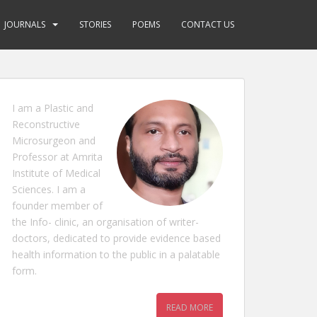
JOURNALS
STORIES
POEMS
CONTACT US
I am a Plastic and
Reconstructive
Microsurgeon and
Professor at Amrita
Institute of Medical
Sciences. I am a
founder member of
the Info- clinic, an organisation of writer-
doctors, dedicated to provide evidence based
health information to the public in a palatable
form.
READ MORE