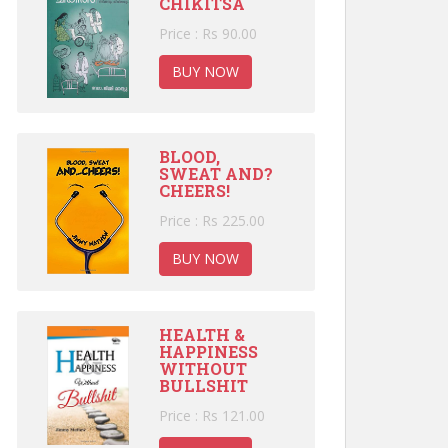
CHIKITSA
Price : Rs 90.00
BUY NOW
BLOOD,
SWEAT AND?
CHEERS!
Price : Rs 225.00
BUY NOW
HEALTH &
HAPPINESS
WITHOUT
BULLSHIT
Price : Rs 121.00