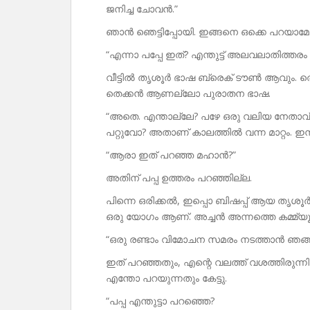
ജനിച്ച ചോവൻ.”
ഞാൻ ഞെട്ടിപ്പോയി. ഇങ്ങനെ ഒക്കെ പറയാമ
“എന്നാ പപ്പേ ഇത്? എന്തുട്ട് അലവലാതിത
വീട്ടിൽ തൃശൂർ ഭാഷ ബ്രെക് ടൗൺ ആവും. ത
തെക്കൻ ആണല്ലോ പുരാതന ഭാഷ.
“അതെ. എന്താല്ലേ? പഴേ ഒരു വലിയ നേതാവ
പറ്റുവോ? അതാണ് കാലത്തിൽ വന്ന മാറ്റം. ഇ
“ആരാ ഇത് പറഞ്ഞ മഹാൻ?”
അതിന് പപ്പ ഉത്തരം പറഞ്ഞില്ല.
പിന്നെ ഒരിക്കൽ, ഇപ്പൊ ബിഷപ്പ് ആയ തൃശൂ
ഒരു യോഗം ആണ്. അച്ചൻ അന്നത്തെ കമ്മ്യൂ
“ഒരു രണ്ടാം വിമോചന സമരം നടത്താൻ ഞങ്ങൾ
ഇത് പറഞ്ഞതും, എന്റെ വലത്ത് വശത്തിരുന്നിരുന
എന്തോ പറയുന്നതും കേട്ടു.
“പപ്പ എന്തുട്ടാ പറഞ്ഞെ?