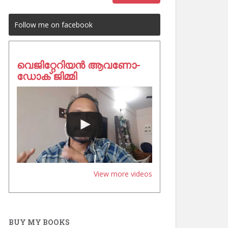
Follow me on facebook
വെജിറ്റേറിയൻ ആവണോ-
ഡോക് ജിമ്മി
View more videos
BUY MY BOOKS