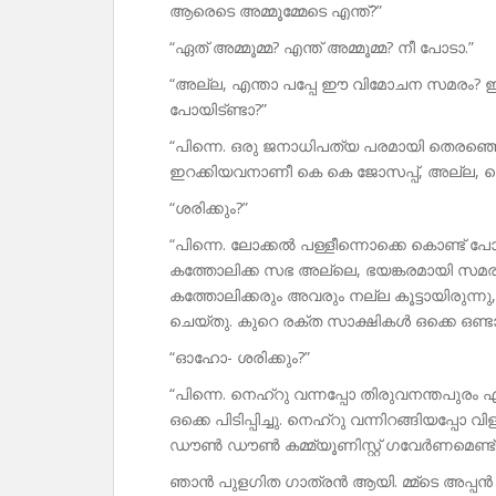
ആരെടെ അമ്മൂമ്മേടെ എന്ത്?”
“ഏത് അമ്മൂമ്മ? എന്ത് അമ്മൂമ്മ? നീ പോടാ.”
“അല്ല, എന്താ പപ്പേ ഈ വിമോചന സമരം? ഇട
പോയിട്ണ്ടാ?”
“പിന്നെ. ഒരു ജനാധിപത്യ പരമായി തെരഞ്ഞെട
ഇറക്കിയവനാണീ കെ കെ ജോസപ്പ്, അല്ല, കെ
“ശരിക്കും?”
“പിന്നെ. ലോക്കൽ പള്ളീന്നൊക്കെ കൊണ്ട് പോയി
കത്തോലിക്ക സഭ അല്ലെ, ഭയങ്കരമായി സമരം ച
കത്തോലിക്കരും അവരും നല്ല കൂട്ടായിരു
ചെയ്തു. കുറെ രക്ത സാക്ഷികൾ ഒക്കെ ഒണ്ടായ
“ഓഹോ- ശരിക്കും?”
“പിന്നെ. നെഹ്റു വന്നപ്പോ തിരുവനന്തപുരം 
ഒക്കെ പിടിപ്പിച്ചു. നെഹ്റു വന്നിറങ്ങിയപ്പോ
ഡൗൺ ഡൗൺ കമ്മ്യൂണിസ്റ്റ് ഗവേർണമെണ്ട്!
ഞാൻ പുളഗിത ഗാത്രൻ ആയി. മ്മ്‌ടെ അപ്പ