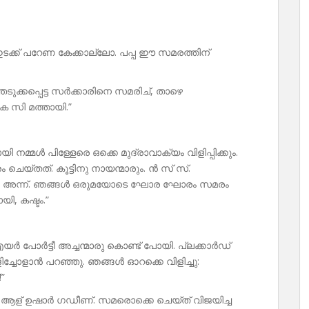
ക്ക് പറേണ കേക്കാല്ലോ. പപ്പ ഈ സമരത്തിന്
ുക്കപ്പെട്ട സർക്കാരിനെ സമരിച്, താഴെ
 സി മത്തായി.”
 നമ്മൾ പിള്ളേരെ ഒക്കെ മുദ്രാവാക്യം വിളിപ്പിക്കും.
െയ്തത്. കൂട്ടിനു നായന്മാരും. ൻ സ് സ്.
ന്നു, അന്ന്. ഞങ്ങൾ ഒരുമയോടെ ഘോര ഘോരം സമരം
ി, കഷ്ടം.”
എയർ പോർട്ടീ അച്ചന്മാരു കൊണ്ട് പോയി. പ്ലക്കാർഡ്
 വിളിച്ചോളാൻ പറഞ്ഞു. ഞങ്ങൾ ഓറക്കെ വിളിച്ചു:
”
ൻ ആള് ഉഷാർ ഗഡീണ്. സമരൊക്കെ ചെയ്ത് വിജയിച്ച