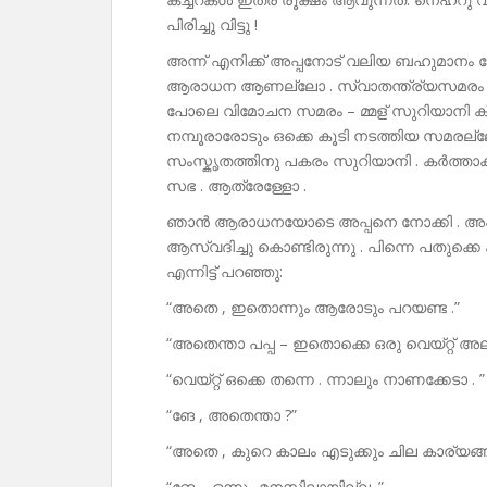
പിരിച്ചു വിട്ടു !
അന്ന് എനിക്ക് അപ്പനോട് വലിയ ബഹുമാനം 
ആരാധന ആണല്ലോ . സ്വാതന്ത്ര്യസമരം –
പോലെ വിമോചന സമരം – മ്മള് സുറിയാനി ക്
നമ്പൂരാരോടും ഒക്കെ കൂടി നടത്തിയ സമരല്ലേ
സംസ്കൃതത്തിനു പകരം സുറിയാനി . കർത്താക
സഭ . ആത്രേള്ളോ .
ഞാൻ ആരാധനയോടെ അപ്പനെ നോക്കി . അപ്പൻ ന
ആസ്വദിച്ചു കൊണ്ടിരുന്നു . പിന്നെ പതുക്കെ
എന്നിട്ട് പറഞ്ഞു:
“അതെ , ഇതൊന്നും ആരോടും പറയണ്ട .”
“അതെന്താ പപ്പ – ഇതൊക്കെ ഒരു വെയ്റ്റ് അല
“വെയ്റ്റ് ഒക്കെ തന്നെ . ന്നാലും നാണക്കേടാ . ”
“ങേ , അതെന്താ ?”
“അതെ , കുറെ കാലം എടുക്കും ചില കാര്യങ്ങ
“ങേ – ഒന്നും മനസ്സിലായില്ല .”