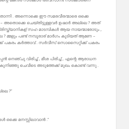
തോന്നി . അന്നൊക്കെ ഈ സമരവീരന്മാരെ ഒക്കെ
 അതൊക്കെ ചെയ്തിട്ടുള്ളവർ ഉഷാർ അല്ലെ ? അത്
രിസ്ത്യാനികള് സഹ മാടമ്പികൾ ആയ നായന്മാരോടും ,
 ? മ്മളും പണ്ട് നമ്പൂരാര് മാർഗം കൂടിയത് ആണേ –
്ക് പകരം കർത്താവ് . സർവീസ് സൊസൈറ്റിക്ക് പകരം
െഞ്ചു വിരിച്ച് , മീശ പിരിച്ച് , എന്റെ ആരാധന
 കുനിഞ്ഞു ചെവീടെ അടുത്തേക്ക് മുഖം കൊണ്ട് വന്നു .
്ലെ ?”
ൾ ഒക്കെ മനസ്സിലാവാൻ .”