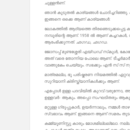
ചുള്ളൻണ്.
ഞാൻ കൂടുതൽ കാര്യങ്ങൾ ചോദിച്ചറിഞ്ഞു. പി
ഇങ്ങനെ ഒക്കെ ആണ് കാര്യങ്ങൾ:
ലോകത്തിൽ ആദ്യത്തെ തിരഞെടുക്കപ്പെട്ട കമ്മ
നമ്പൂരിന്റെ ആണ്. 1958 ൽ ആണ് കച്ചറകൾ,
ആരംഭിക്കുന്നത്. ഛഗഡ, ഛഗഡ.
ജോസപ്പ് മുണ്ടശ്ശേരി എയ്ഡഡ് സ്‌കൂൾ, കോ
അത് വരെ തോന്നിയ പോലെ ആണ്. ടീച്ചർമാർ 
വാങ്ങുകേം ചെയ്യും. സഭക്കും എൻ സ് സ് ന
മാത്രമല്ല, ഭൂ പരിഷ്കരണ നിയമത്തിൽ ഏറ്റവും
സുറിയാനി ക്രിസ്ത്യാനികൾക്കും ആണ്.
എപ്പോൾ ഉള്ള പദവിയിൽ കുറവ് വരുന്നോ, അപ
ഉള്ളവർ- ആകും. അപ്പൊ സംഘടിതരും ആകു
മറ്റുള്ള ഗ്രൂപ്പുകാർ, ഉയർന്നാലും, നമ്മൾ 
സ്വഭാവം ആണ്. ഇങ്ങനെ ആണ് സമരം തുടങ്ങു
കമ്മ്യൂണിസ്റ്റു കാരും മോശമില്ലല്ലോ. നല്
കച്ചറകൾ ഇത്ര രൂക്ഷം ആവുന്നത്. നെഹ്റു 