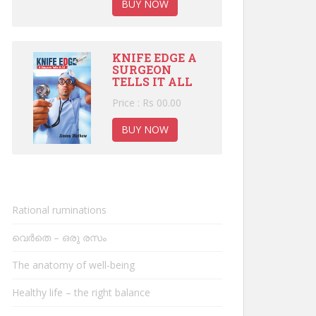
BUY NOW
KNIFE EDGE A
SURGEON
TELLS IT ALL
Price : Rs 00.00
BUY NOW
Rational ruminations
വെർതെ – ഒരു രസം
The anatomy of well-being
Healthy life – the right balance