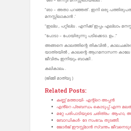
“ങാ – അതാ പറഞ്ഞത് . ഇനി ഒരു പത്തിരുപത് 
മനസ്സിലാകാൻ .’
“ഇല്ല , പറ്റില്ല . എനിക്ക് ഇപ്പം എല്ലാം മനസ
“പോടാ – പോയിരുന്നു പടിക്കെടാ. ഉം .”
അങ്ങനെ കാലത്തിന്റെ തികവിൽ , കാലചക്രത
യാത്രയിൽ , കാലന്റെ ആഗമനാസന്ന കാലേ , പ
ജീവിതം ഇനിയും ബാക്കി .
കലികാലം .
(ജിമ്മി മാത്യു )
Related Posts:
കണ്ണ് മത്തായി- എന്റ്റെ അപ്പൻ
എൻ്റെ പ്രബന്ധം കൊടുപ്പ് എന്ന മലര
മറ്റേ പരിപാടിയുടെ ചരിത്രം- ആഹാ,
ബോഡികൾ- ദേ സംഭവം തുടങ്ങീ.
ജോർജ് ഈസ്റ്റ്മാൻ സ്വന്തം ജീവനെടുത