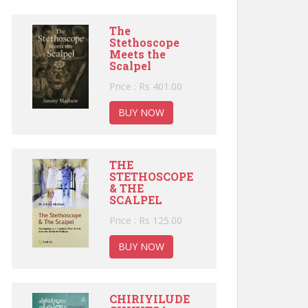
The
Stethoscope
Meets the
Scalpel
Price : Rs 401.00
BUY NOW
THE
STETHOSCOPE
& THE
SCALPEL
Price : Rs 125.00
BUY NOW
CHIRIYILUDE