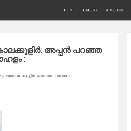
HOME
GALLERY
ABOUT ME
ൂതകാലക്കുളിർ: അപ്പൻ പറഞ്ഞ
ാഹളം :
,
്ഷ്ടോ ഭൂതകാലക്കുളിർ
വെർതെ - ഒരു രസം