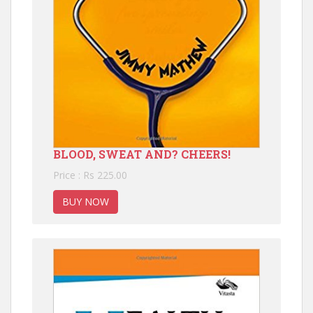
BLOOD, SWEAT AND? CHEERS!
Price : Rs 225.00
BUY NOW