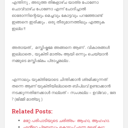
എന്തിനു , അടുത്ത തിങ്കളാഴ്ച യാത്ര പോണോ
ചൊവ്വാഴ്ച പോണോ എന്ന് ചോദിച്ചാൽ
ഓരോന്നിന്റെയും മെച്ചവും കോട്ടവും പറഞ്ഞോണ്ട്
ഇങ്ങനെ ഇരിക്കും . ഒരു തീരുമാനത്തിലും എത്തുക
ഇല്ല !!
അതായത് , മസ്തിഷ്കമേ അങ്ങനെ ആണ് . വികാരങ്ങൾ
ഇല്ലാതെ , യുക്തി മാത്രം ആയി ഒന്നും ചെയ്യാൻ
നമ്മുടെ മസ്തിഷ്‌കം പ്രാപ്തമല്ല .
എന്നാലും യുക്തിയോടെ ചിന്തിക്കാൻ ശ്രമിക്കുന്നത്
തന്നെ ആണ് യുക്തിയില്ലാതെ ബിപ്ലവ് ഉണ്ടാക്കാൻ
നടക്കുന്നതിനേക്കാൾ നല്ലത് – സംശല്ല – ഉവ്വോ , ങേ
? (ജിമ്മി മാത്യു )
Related Posts:
മറ്റേ പരിപാടിയുടെ ചരിത്രം- ആഹാ, ആഹഹാ.
എൻ്റെ പ്രബന്ധം കൊടുപ്പ് എന്ന മലര് കഥ: