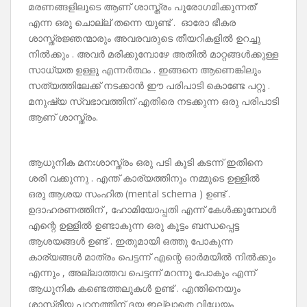
മരണങ്ങളിലൂടെ ആണ് ശാസ്ത്രം പുരോഗമിക്കുന്നത്’
എന്ന ഒരു ചൊല്ല് തന്നെ യുണ്ട് . ഓരോ ഭീകര
ശാസ്ത്രജ്ഞന്മാരും അവരവരുടെ തീയറികളിൽ ഉറച്ചു
നിൽക്കും . അവർ മരിക്കുമ്പോഴേ അതിൽ മാറ്റങ്ങൾക്കുള്ള
സാധ്യത ഉള്ളു എന്നർത്ഥം . ഇങ്ങനെ ആണെങ്കിലും
സത്യത്തിലേക്ക് നടക്കാൻ ഈ പരിപാടി കൊണ്ടേ പറ്റൂ .
മനുഷ്യ സ്വഭാവത്തിന് എതിരെ നടക്കുന്ന ഒരു പരിപാടി
ആണ് ശാസ്ത്രം.
ആധുനിക മനഃശാസ്ത്രം ഒരു പടി കൂടി കടന്ന് ഇതിനെ
ശരി വക്കുന്നു . എന്ത് കാര്യത്തിനും നമ്മുടെ ഉള്ളിൽ
ഒരു ആശയ സംഹിത (mental schema ) ഉണ്ട് .
ഉദാഹരണത്തിന് , ഹോമിയോപ്പതി എന്ന് കേൾക്കുമ്പോൾ
എന്റെ ഉള്ളിൽ ഉണ്ടാകുന്ന ഒരു കൂട്ടം ബന്ധപ്പെട്ട
ആശയങ്ങൾ ഉണ്ട് . ഇതുമായി ഒത്തു പോകുന്ന
കാര്യങ്ങൾ മാത്രം പെട്ടന്ന് എന്റെ ഓർമയിൽ നിൽക്കും
എന്നും , അല്ലാത്തവ പെട്ടന്ന് മറന്നു പോകും എന്ന്
ആധുനിക കണ്ടെത്തലുകൾ ഉണ്ട് . എന്തിനെയും
ശാസ്ത്രീയ പഠനത്തിന് ദയ ഇല്ലാതെ വിധേയം