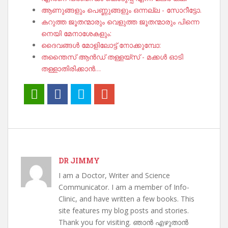
ആണുങ്ങളും പെണ്ണുങ്ങളും ഒന്നല്ല - സോറീട്ടോ.
കറുത്ത ജൂതന്മാരും വെളുത്ത ജൂതന്മാരും പിന്നെ
നെയി മേനാശേകളും:
ദൈവങ്ങൾ മോളിലോട്ട് നോക്കുമ്പോ:
തന്തൈസ് ആൻഡ് തള്ളയ്‌സ് - മക്കൾ ഓടി
തള്ളാതിരിക്കാൻ…
DR JIMMY
I am a Doctor, Writer and Science
Communicator. I am a member of Info-
Clinic, and have written a few books. This
site features my blog posts and stories.
Thank you for visiting. ഞാൻ എഴുതാൻ