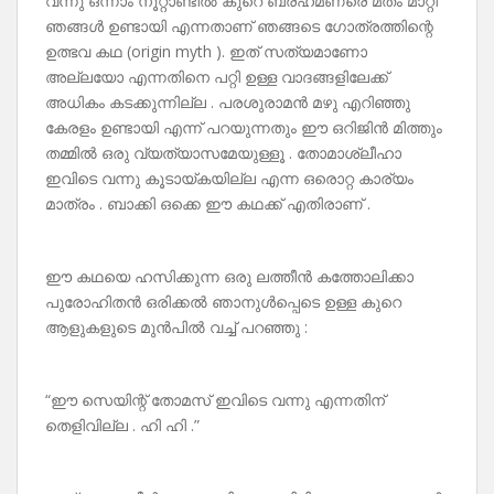
വന്നു ഒന്നാം നൂറ്റാണ്ടിൽ കുറെ ബ്രഹ്‌മണരെ മതം മാറ്റി
ഞങ്ങൾ ഉണ്ടായി എന്നതാണ് ഞങ്ങടെ ഗോത്രത്തിന്റെ
ഉത്ഭവ കഥ (origin myth ). ഇത് സത്യമാണോ
അല്ലയോ എന്നതിനെ പറ്റി ഉള്ള വാദങ്ങളിലേക്ക്
അധികം കടക്കുന്നില്ല . പരശുരാമൻ മഴു എറിഞ്ഞു
കേരളം ഉണ്ടായി എന്ന് പറയുന്നതും ഈ ഒറിജിൻ മിത്തും
തമ്മിൽ ഒരു വ്യത്യാസമേയുള്ളൂ . തോമാശ്ലീഹാ
ഇവിടെ വന്നു കൂടായ്കയില്ല എന്ന ഒരൊറ്റ കാര്യം
മാത്രം . ബാക്കി ഒക്കെ ഈ കഥക്ക് എതിരാണ് .
ഈ കഥയെ ഹസിക്കുന്ന ഒരു ലത്തീൻ കത്തോലിക്കാ
പുരോഹിതൻ ഒരിക്കൽ ഞാനുൾപ്പെടെ ഉള്ള കുറെ
ആളുകളുടെ മുൻപിൽ വച്ച് പറഞ്ഞു :
“ഈ സെയിന്റ് തോമസ് ഇവിടെ വന്നു എന്നതിന്
തെളിവില്ല . ഹി ഹി .”