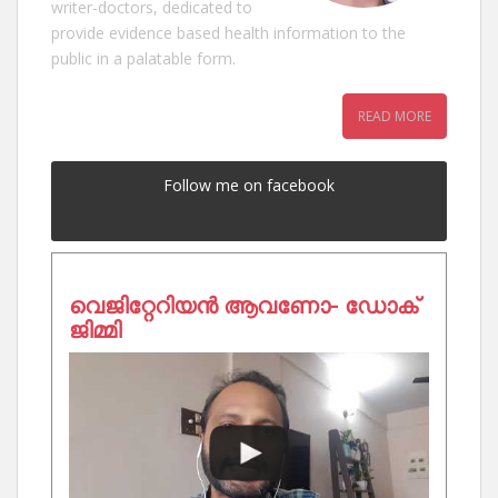
writer-doctors, dedicated to
provide evidence based health information to the
public in a palatable form.
READ MORE
Follow me on facebook
വെജിറ്റേറിയൻ ആവണോ- ഡോക്
ജിമ്മി