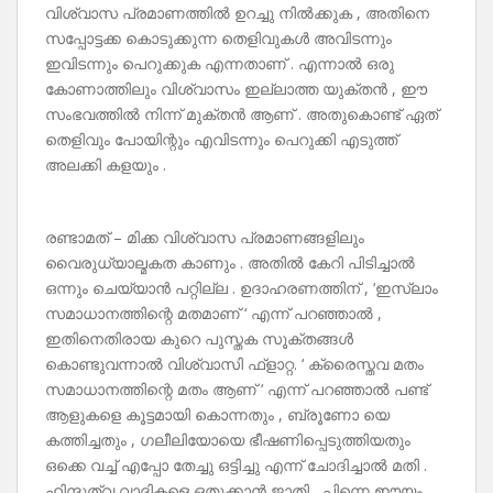
വിശ്വാസ പ്രമാണത്തിൽ ഉറച്ചു നിൽക്കുക , അതിനെ
സപ്പോട്ടക്ക കൊടുക്കുന്ന തെളിവുകൾ അവിടന്നും
ഇവിടന്നും പെറുക്കുക എന്നതാണ് . എന്നാൽ ഒരു
കോണാത്തിലും വിശ്വാസം ഇല്ലാത്ത യുക്തൻ , ഈ
സംഭവത്തിൽ നിന്ന് മുക്തൻ ആണ് . അതുകൊണ്ട് ഏത്
തെളിവും പോയിന്റും എവിടന്നും പെറുക്കി എടുത്ത്
അലക്കി കളയും .
രണ്ടാമത് – മിക്ക വിശ്വാസ പ്രമാണങ്ങളിലും
വൈരുധ്യാല്മകത കാണും . അതിൽ കേറി പിടിച്ചാൽ
ഒന്നും ചെയ്യാൻ പറ്റില്ല . ഉദാഹരണത്തിന് , ‘ഇസ്ലാം
സമാധാനത്തിന്റെ മതമാണ് ‘ എന്ന് പറഞ്ഞാൽ ,
ഇതിനെതിരായ കുറെ പുസ്തക സൂക്തങ്ങൾ
കൊണ്ടുവന്നാൽ വിശ്വാസി ഫ്‌ളാറ്റ. ‘ ക്രൈസ്തവ മതം
സമാധാനത്തിന്റെ മതം ആണ് ‘ എന്ന് പറഞ്ഞാൽ പണ്ട്
ആളുകളെ കൂട്ടമായി കൊന്നതും , ബ്രൂണോ യെ
കത്തിച്ചതും , ഗലീലിയോയെ ഭീഷണിപ്പെടുത്തിയതും
ഒക്കെ വച്ച് എപ്പോ തേച്ചു ഒട്ടിച്ചു എന്ന് ചോദിച്ചാൽ മതി .
ഹിന്ദുത്വ വാദികളെ ഒതുക്കാൻ ജാതി , പിന്നെ ഈയം