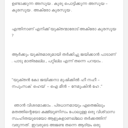
ഉണ്ടാക്കുന്ന അസൂയ . കുരു പൊട്ടിക്കുന്ന അസൂയ –
കുരസൂയ . അകിരോ കുരസൂയ .
എന്തിനാണ് എനിക്ക് യുക്തന്മാരോട് അകിരോ കുരസൂയ
?
ആർക്കും യുക്തമാരുമായി തർക്കിച്ചു ജയിക്കാൻ പാടാണ്‌
. പാടു മാത്രമല്ല , പറ്റില്ല എന്ന് തന്നെ പറയാം .
“യുക്തൻ കോ ജയിക്കനാ മുഷിക്കിൽ ഹീ നഹീ –
നപുംസക് ഹെയ് – ഐ മീൻ – നേമുംകിൻ ഹേ .”
ഞാൻ വിശദമാക്കാം . പ്രധാനമായും ഏതെങ്കിലും
മതത്തിന്റെയോ കമ്മ്യൂണിസം പോലുള്ള ഒരു വിശ്വാസ
സംഹിതയുടെയോ ആളുകളാണല്ലോ തർക്കത്തിന്
വരുന്നത് . ഇവരുടെ അജണ്ട തന്നെ ആദ്യം ഒരു