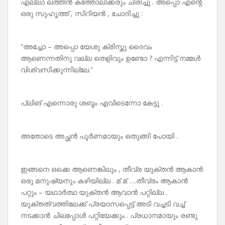
എല്ലാ ലത്തീൻ കത്തോലിക്കരും ചിരിച്ചു . അപ്പൊ എന്റെ
ഒരു സുഹൃത്ത് , സിറിയൻ , ചോദിച്ചു :
“അച്ചോ – അപ്പൊ യേശു ക്രിസ്തു ദൈവം
ആണെന്നതിനു വല്ല തെളിവും ഉണ്ടോ ? എന്നിട്ട് നമ്മൾ
വിശ്വസിക്കുന്നില്ലേ.”
പ്ലിങ് എന്നൊരു ശബ്ദം എവിടെന്നോ കേട്ടു .
അതോടെ അച്ഛൻ പൂർണമായും ഒതുങ്ങി പോയി .
ഇങ്ങനെ ഒക്കെ ആണെങ്കിലും , തീവ്ര യുക്തൻ ആകാൻ
ഒരു മനുഷ്യനും കഴിയില്ല . മ് മ് ….തീവ്രം ആകാൻ
പറ്റും – യഥാർത്ഥ യുക്തൻ ആവാൻ പറ്റില്ല .
യുക്തത്വത്തിലേക്ക് പ്രയാസപ്പെട്ട് അടി വച്ചടി വച്ച്
നടക്കാൻ ചിലപ്പോൾ പറ്റിയേക്കും . പ്രധാനമായും രണ്ടു