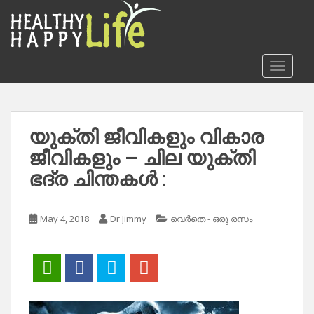
S
k
i
p
TOGGLE
t
o
m
a
യുക്തി ജീവികളും വികാര
i
ജീവികളും – ചില യുക്തി
n
c
ഭദ്ര ചിന്തകൾ :
o
n
t
May 4, 2018
Dr Jimmy
വെർതെ - ഒരു രസം
e
n
t