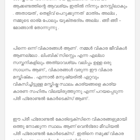
ആക്കണ്ടത്തിന്റെ ആവശ്യം ഇതിൽ നിന്നും മനസ്സിലാകും
. അതായത് , തെളിവ് പെറുക്കുന്നത് മാത്രം അല്ല ,
നമ്മുടെ ഓര്മ പോലും യുക്തഭദ്രം അല്ല . ങ്ങീ ങ്ങീ –
മോങ്ങാൻ തോന്നുന്നു .
പിന്നെ ഒന്ന് വികാരങ്ങൾ ആണ് . നമ്മൾ വികാര ജീവികൾ
ആണല്ലോ . ലിംബിക് സിസ്റ്റെം എന്ന എല്ലാ
സസ്തനികളിലും അത്യാവശ്യം വലിപ്പം ഉള്ള ഒരു
സാധനം ആണ് , വികാരങ്ങൾ വരുന്ന ഈ വികാര
മസ്തിഷ്‌കം . എന്നാൽ മനുഷ്യരിൽ ഏറ്റവും
വികസിച്ചിട്ടുള്ള മസ്തിഷ്ക സ്ഥലം കാര്യങ്ങളെ കാര്യ
കാരണ സഹിതം വിലയിരുത്തുന്നു എന്ന് പറയപ്പെടുന്ന
പ്രീ ഫ്രോണ്ടൽ കോർടെക്സ് ആണ് .
ഈ പ്രീ ഫ്രോണ്ടൽ കോര്ട്ടെക്സിനെ വികാരങ്ങളുമായി
ഒത്തു നോക്കുന്ന സ്ഥലം ആണ് വെൻട്രോ മീഡിയൽ
പ്രീ ഫ്രോണ്ടൽ കോർടെക്സ് . ഇതിനെ നമുക്ക് വികാര