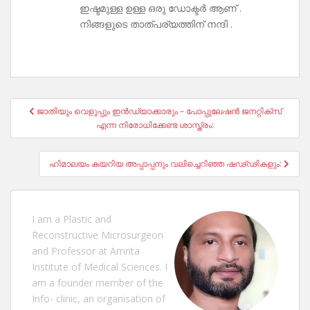
ഇഷ്ടമുള്ള ഉള്ള ഒരു ഡോക്ടർ ആണ് .
നിങ്ങളുടെ താത്പര്യത്തിന് നന്ദി .
Post
ജാതിയും വെളുപ്പും ഇൻഡ്യാക്കാരും – പോപ്പുലേഷൻ ജനറ്റിക്സ്
navigation
എന്ന നിരോധിക്കേണ്ട ശാസ്ത്രം:
ഹിമാലയം കയറിയ അപ്പാപ്പനും വലിച്ചെറിഞ്ഞ ഷഢ്ഢികളും:
I am a Plastic and
Reconstructive Microsurgeon
and Professor at Amrita
Institute of Medical Sciences. I
am a founder member of the
Info- clinic, an organisation of