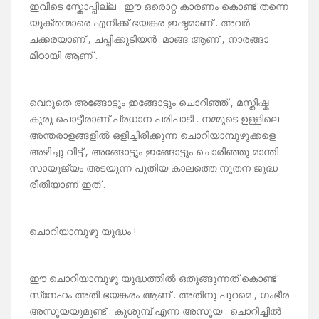
ഇവിടെ സ്കോപ്പില്ല . ഈ ഒരൊറ്റ കാരണം കൊണ്ട് തന്നെ
യുക്തന്മാരെ എനിക്ക് ഭയങ്കര ഇഷ്ടമാണ് . അവർ
ചക്കരയാണ് , ചപ്പിക്കുടിയൻ മാങ്ങ ആണ് , നാരങ്ങാ
മിഠായി ആണ് .
വെറുതെ അങ്ങോട്ടും ഇങ്ങോട്ടും ചൊറിഞ്ഞ് , മസ്തിഷ്ക
കുരു പൊട്ടീരാണ് പ്രധാന പരിപാടി . നമ്മുടെ ഉള്ളിലെ
അന്തരാളങ്ങളിൽ ഒളിച്ചിരിക്കുന്ന ചൊറിയാമ്പുഴുക്കളെ
അഴിച്ചു വിട്ട് , അങ്ങോട്ടും ഇങ്ങോട്ടും ചൊരിഞ്ഞു മാന്തി
സായൂജ്യം അടയുന്ന പുതിയ കാലത്തെ നൂതന ജൂദ്ധ
രീതിയാണ് ഇത് .
ചൊറിയാമ്പുഴു യുദ്ധം !
ഈ ചൊറിയാമ്പുഴു യുദ്ധത്തിൽ ഒതുങ്ങുന്നത് കൊണ്ട്
സ്‌നേഹം അതി ഭയങ്കരം ആണ് . അതിനു പുറമെ , ഗംഭീര
അസൂയയുമുണ്ട് . കുശുമ്പ് എന്ന അസൂയ . ചൊറിച്ചിൽ