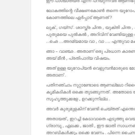
ഈ പാശ്ചാത്യർ എന്ന് പറയുന്നവർ ആണിപ്പോഴു
ലോകത്തിന്റെ വീക്ഷണകോൺ തന്നെ യൂറോപ്യൻ
കോണത്തിലെ ഏർപ്പാട് ആണത് ?
ലുക് , ഗയ്‌സ് . ശാസ്ത്ര ചിന്ത , യുക്തി ചി
പുതുമയെ പുൽകൽ , അറിവിന് വേണ്ടിയുള്ള
…ഛെ ….അദമ്യമായ വാ , വാ ….. എന്തുവാ മക
ങ്ങാ – വാഞ്ഛ . അതാണ് ഒരു പ്രധാന കാര
അയ് മീൻ , പ്രതിപാദ്യ വിഷയം.
അത് ഉള്ള യൂറോപ്യൻ വെളുമ്പൻമാരുടെ മോഡസ
അതാണ് .
പതിനഞ്ചാം നൂറ്റാണ്ടോടെ ആണല്ലോ റിന
കൃമികടികൾ ഒക്കെ തുടങ്ങുന്നത് . അതോടെ 
സുഹൃത്തുക്കളേ , ഉറക്കുന്നില്ല .
അവർ കുരുമുളകിന് വേണ്ടി ചെയ്തത് എന്തെന്
അതായത് , ഇറച്ചി കേടാവാതെ എടുത്തു വെയ്ക
ഗ്രാമ്പൂ , ഏലക്ക , ജാതി , ഈ ജാതി സാധനങ്
അറബികൾക്കും ഒക്കെ വേണം . പിന്നെ ചൈനയിൽ 