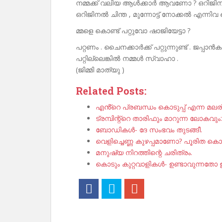
നമ്മക്ക് വലിയ ആൾക്കാർ ആവണോ ? ഒറിജിനൽ
ഒറിജിനൽ ചിന്ത , മുന്നോട്ട് നോക്കൽ എന്നിവ 
മ്മളെ കൊണ്ട് പറ്റുവോ ഷാജിയേട്ടാ ?
പറ്റണം . ചൈനക്കാർക്ക് പറ്റുന്നുണ്ട് . ജപ്പാൻക
പറ്റില്ലെങ്കിൽ നമ്മൾ സ്വാഹാ .
(ജിമ്മി മാത്യു )
Related Posts:
എൻ്റെ പ്രബന്ധം കൊടുപ്പ് എന്ന മലര
ട്രമ്പിന്റ്റെ താരിഫും മാറുന്ന ലോകവും:
ബോഡികൾ- ദേ സംഭവം തുടങ്ങീ.
വെളിച്ചെണ്ണ കുഴപ്പമാണോ? പൂരിത കൊഴ
മനുഷ്യ നിറത്തിന്റെ ചരിത്രം.
കൊടും കുറ്റവാളികൾ- ഉണ്ടാവുന്നതോ