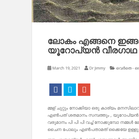
ലോകം എങ്ങനെ ഇങ്ങ
യൂറോപ്യൻ വീരഗാഥ 
March 19, 2021
Dr Jimmy
വെർതെ - ഒ
മ്മള് ചുറ്റും നോക്കിയാ ഒരു കാര്യം മനസി
എൺപത് ശതമാനം സമ്പത്തും , യൂറോപ്യൻ 
വരുമാനം പി പി പി വച്ച് നോക്കുമ്പോ നമ്മൾ 
ചൈന പോലും എൺപതാമത് ഒക്കെയേ ഉള്ളു 