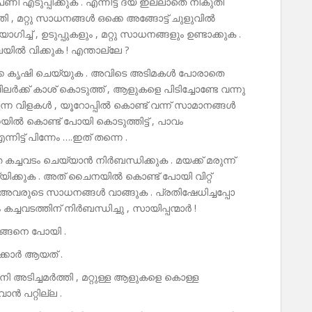
ി എടുപ്പിക്കുക . എന്നിട്ട് ദയ ഇല്ലാതെ നികുതി
ുത്തി , മറ്റു സാധനങ്ങൾ ഒക്കെ അങ്ങോട്ട് ചുളുവിൽ
്ച് , ഉടുപ്പുകളും , മറ്റു സാധനങ്ങളും ഉണ്ടാക്കുക .
ലയിൽ വിക്കുക ! എന്താല്ലേ ?
കെ കൃഷി ചെയ്യുക . അവിടെ അടിമകൾ പോരാതെ
ർക്ക് കാശ് കൊടുത്ത് , ആളുകളെ പിടിച്ചോണ്ടേ വന്നു
ുന്ന വിളകൾ , യൂറോപ്പിൽ കൊണ്ട് വന്ന് സാമാനങ്ങൾ
യിൽ കൊണ്ട് പോയി കൊടുത്തിട്ട് , പാവം
ട്ട് പിന്നേം ….ഇത് തന്നെ .
്ചവടം ചെയ്യാൻ നിർബന്ധിക്കുക . മയക്ക് മരുന്ന്
യ്യിക്കുക . അത് ചൈനയിൽ കൊണ്ട് പോയി വിറ്റ്
 അവരുടെ സാധനങ്ങൾ വാങ്ങുക . പ്രതിഷേധിച്ചപ്പോ
ച്ചവടത്തിന് നിർബന്ധിച്ചു , സായിപ്പന്മാർ !
ങ്ങനെ പോയി .
്കാർ ആയത് .
നി അടിച്ചമർത്തി , മറ്റുള്ള ആളുകളെ കൊള്ള
ൻ പറ്റില്ല .