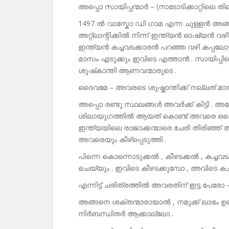
അപ്പൊ സായിപ്പന്മാർ – (നാടോടിക്കാറ്റിലെ 
1497 ൽ വാസ്കോ ഡി ഗാമ എന്ന ചുള്ളൻ അങ്ങ
അറ്റ്ലാന്റിക്കിൽ നിന്ന് ഇന്ത്യൻ ഓഷ്യൻ വഴ
ഇന്ത്യൻ കച്ചവടക്കാരൻ പറഞ്ഞ വഴി കപ്പലോട്ടി 
മാസം എടുക്കും ഇവിടെ എത്താൻ . സായിപ്പിന്റ
ശുഷ്‌കാന്തി ആണവന്മാരുടെ .
ദൈവമേ – അവരടെ ശുഷ്കാന്തിക്ക് നല്ലത് മാ
അപ്പൊ രണ്ടു സ്ഥലങ്ങൾ അവർക്ക് കിട്ടി . അമേര
ശിലായുഗത്തിൽ ആയത് കൊണ്ട് അവരെ ഒക്കെ 
ഇന്ത്യയിലെ രാജാക്കന്മാരെ ചേരി തിരിഞ്ഞ് അടി
അവരെയും കീഴ്‌പ്പെടുത്തി .
പിന്നെ കൊന്നൊടുക്കൽ , കീഴടക്കൽ , കച്ചവട
ചെയ്യും . ഇവിടെ കീഴടക്കുമ്പോ , അവിടെ കച
എന്നിട്ട് ചരിത്രത്തിൽ അവരതിന് ഇട്ട പേരോ –
അങ്ങനെ ശക്തന്മാരായാൽ , നമുക്ക് ലാഭം ഉ
നിർബന്ധിതർ ആക്കാല്ലോ .