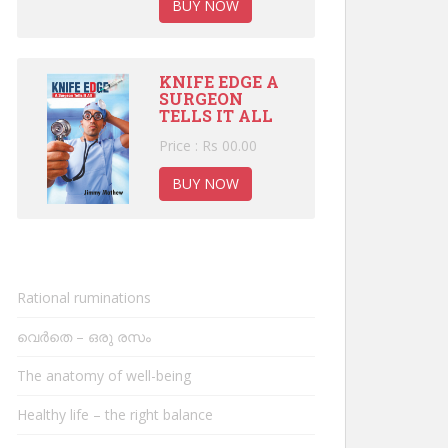
BUY NOW
KNIFE EDGE A
SURGEON
TELLS IT ALL
Price : Rs 00.00
BUY NOW
Rational ruminations
വെർതെ – ഒരു രസം
The anatomy of well-being
Healthy life – the right balance