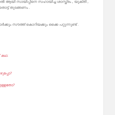
 ആയി സായിപ്പിനെ സഹായിച്ച ശാസ്ത്രം , യുക്തി ,
തൊട്ട് തുടങ്ങണം .
ാർക്കും സൗത്ത് കൊറിയക്കും ഒക്കെ പറ്റുന്നുണ്ട് .
് കഥ:
ുപ്പോ?
 ഉള്ളതോ?