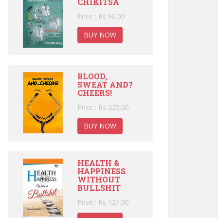
CHIKITSA
Price : Rs 90.00
BUY NOW
BLOOD,
SWEAT AND?
CHEERS!
Price : Rs 225.00
BUY NOW
HEALTH &
HAPPINESS
WITHOUT
BULLSHIT
Price : Rs 121.00