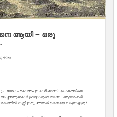
നെ ആയി – ഒരു
.
രു രസം
ലാവും . ലോകം മൊത്തം ഇംഗ്ളീഷാണ് ! ലോകത്തിലെ
അപ്പനമ്മൂമ്മമാർ ഉള്ളോരുടെ ആണ് . ആളോഹരി
ലോകത്തിൽ നൂറ്റി ഇരുപതാമത് ഒക്കെയേ വരുന്നുള്ളു !
.