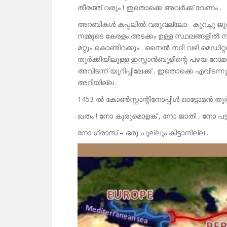
തീരത്ത് വരും ! ഇതൊക്കെ അവർക്ക് വേണം .
അറബികൾ കപ്പലിൽ വരുവല്ലോ . കുറച്ചു ജൂതന
നമ്മുടെ കേരളം അടക്കം ഉള്ള സ്ഥലങ്ങളിൽ നിന
മറ്റും കൊണ്ടിറക്കും . നൈൽ നദി വഴി മെഡിറ
തുർക്കിയിലുള്ള ഇസ്താൻബുളിന്റെ പഴയ റോമ
അവിടന്ന് യൂറിപ്പിലേക്ക് . ഇതൊക്കെ എവിടന
അറിയില്ല .
1453 ൽ കോൺസ്റ്റാന്റിനോപ്പിൾ ഓട്ടോമൻ തുർക്
ഖതം ! നോ കുരുമൊളക് , നോ ജാതി , നോ പട്ട
നോ ഗ്രാസ് – ഒരു പുല്ലും കിട്ടാനില്ല .