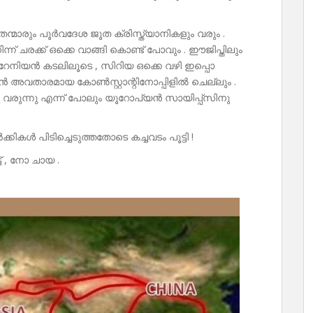
്മാരും പൂർവദേശ ജൂത ക്രിസ്ത്യാനികളും വരും .
്ന് ചരക്ക് ഒക്കെ വാങ്ങി കൊണ്ട് പോവും . ഈജിപ്തിലും
്ററേനിയൻ കടലിലൂടെ , സിറിയ ഒക്കെ വഴി ഇപ്പൊ
ൻ അവതാരമായ കോൺസ്റ്റാന്റിനോപ്പിളിൽ ചെല്ലും .
്നു വരുന്നു എന്ന് പോലും യൂറോപ്യൻ സായിപ്പ്സിനു
കികൾ പിടിച്ചെടുത്തതോടെ കച്ചവടം പൂട്ടി !
് , നോ ചായ .