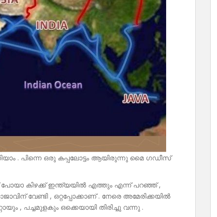
 . പിന്നെ ഒരു കപ്പലോട്ടം ആയിരുന്നു മൈ ഗഡീസ്
് പോയാ കിഴക്ക് ഇന്ത്യയിൽ എത്തും എന്ന് പറഞ്ഞ് ,
ന് വേണ്ടി , ഒറ്റപ്പോക്കാണ് . നേരെ അമേരിക്കയിൽ
റോയും , പച്ചമുളകും ഒക്കെയായി തിരിച്ചു വന്നു .