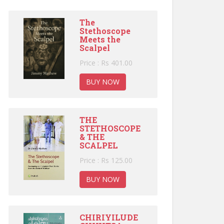
The
Stethoscope
Meets the
Scalpel
Price : Rs 401.00
BUY NOW
THE
STETHOSCOPE
& THE
SCALPEL
Price : Rs 125.00
BUY NOW
CHIRIYILUDE