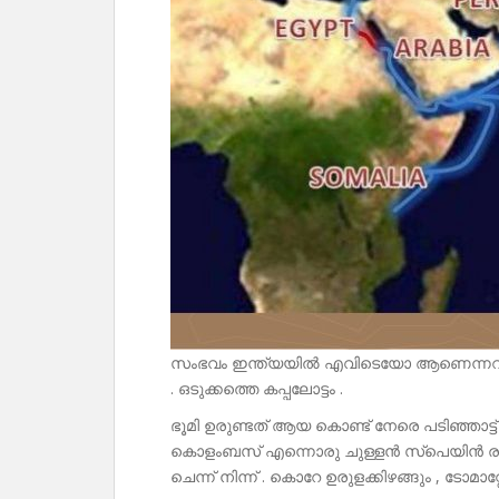
സംഭവം ഇന്ത്യയിൽ എവിടെയോ ആണെന്നറിയാം
. ഒടുക്കത്തെ കപ്പലോട്ടം .
ഭൂമി ഉരുണ്ടത് ആയ കൊണ്ട് നേരെ പടിഞ്ഞാട്ട
കൊളംബസ് എന്നൊരു ചുള്ളൻ സ്പെയിൻ രാജാവി
ചെന്ന് നിന്ന് . കൊറേ ഉരുളക്കിഴങ്ങും , ടോമാറ്