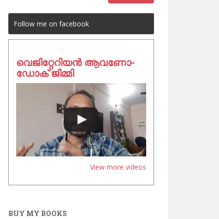
Follow me on facebook
വെജിറ്റേറിയൻ ആവണോ-
ഡോക് ജിമ്മി
View more videos
BUY MY BOOKS