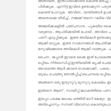
അതായത് , ഇൻഡ്യാക്കാരെ കൊണ്ട് മരിച്ചു പണ
പിരിക്കുക . എന്നിട്ട് ഇവിടെ ഉണ്ടാക്കുന്ന പര
കൊണ്ട് പോവുക . അവിടെ , യന്ത്രങ്ങൾ ഉപയോഗിച
അതൊക്കെ തിരിച്ച് , നമ്മക്ക് തന്നെ വലിയ വി
അമേരിക്കകളിൽ പഞ്ചസാര , പുകയില ഒക്
വരുമ്പോ , ആഫ്രിക്കയിൽ പോയി , അവിടെ ചില
പണി എടുപ്പിക്കുക . ഇതേ അടിമകൾ ഉണ്ടാക്ക
ആക്കി മാറ്റുക . ഇതേ സാമാനങ്ങൾ ആഫ്രിക്ക
മനുഷ്യമ്മാരെ അടിമകൾ ആക്കി വാങ്ങുക . എന്നി
ചൈന , ജപ്പാൻ ഇവരെ ഒക്കെ ഇത് പോലത്തെ കച
ഒപ്പിയം നിർബന്ധിച്ച് ഇന്ത്യയിൽ കൃഷി ചെ
അവടത്തെ ആൾ ക്കാരെ വെടക്കാക്കി , പകരം
യുദ്ധം ചെയ്തു തോൽപ്പിച്ച് ചൈനയെ ഒപ്പിയം ക
അങ്ങനെ ഒരു ഇരുനൂറു മുന്നൂറു കൊല്ലം ഇ
ഇങ്ങനെ ആണ് , സായിപ്പ് ലോകത്തിലെ പണക
ഇപ്പൊ പക്ഷെ ലോകം ഒത്തിരി മാറി കേട്ടോ . ഇ
അടിച്ചൊന്നും സമ്പത് വ്യവസ്ഥ കൊണ്ടുപോവാ