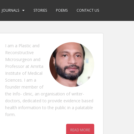
JOURNALS
STORIES
POEMS
CONTACT US
I am a Plastic and
Reconstructive
Microsurgeon and
Professor at Amrita
Institute of Medical
Sciences. I am a
founder member of
the Info- clinic, an organisation of writer-
doctors, dedicated to provide evidence based
health information to the public in a palatable
form.
READ MORE