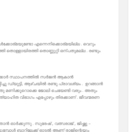
്ങൾക്കോര്മയുണ്ടോ എന്നെനിക്കൊര്മയില്ല . വെറും
തി തൊള്ളായിരത്തി തൊണ്ണൂറ്റി ഒന്പതുമല്ല . രണ്ടും
 സർക്കാർ സ്ഥാപനത്തിൽ സർജൻ ആകാൻ
്പിച്ചു ഡ്യൂട്ടി, ആഴ്ചയിൽ രണ്ടു പ്രാവശ്യം . ഉറങ്ങാൻ
ുപതു മണിക്കൂറൊക്കെ ജോലി ചെയേണ്ടി വരും . അതും
്യാഹിത വിഭാഗം എപ്പോഴും തിരക്കാണ് . ജീവന്മരണ
 ഓർക്കുന്നു . സുരേഷ് , വത്സരാജ് , ജിഷ്ണു –
്ടുമ്പോൾ ബാറിലേക്ക് ഓടൽ ആണ് രാജിന്റെയും