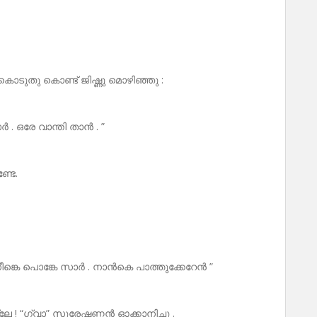
ടുതു കൊണ്ട് ജിഷ്ണു മൊഴിഞ്ഞു :
 . ഒരേ വാന്തി താൻ . ”
്ടേ.
്കെ പൊങ്കേ സാർ . നാൻകെ പാത്തുക്കേറേൻ ”
! “ഗ്വാ” സുരേഷണ്ണൻ ഓക്കാനിച്ചു .