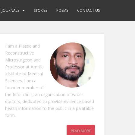
JOURNALS
STORIES
POEMS
CONTACT US
I am a Plastic and
Reconstructive
Microsurgeon and
Professor at Amrita
Institute of Medical
Sciences. I am a
founder member of
the Info- clinic, an organisation of writer-
doctors, dedicated to provide evidence based
health information to the public in a palatable
form.
READ MORE