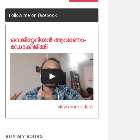
Follow me on facebook
വെജിറ്റേറിയൻ ആവണോ-
ഡോക് ജിമ്മി
View more videos
BUY MY BOOKS