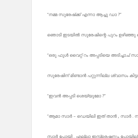
“നമ്മ സുരേഷ്‌ക്ക് എന്നാ ആച്ചു ഡാ ?”
ഞൊടി ഇടയിൽ സുരേഷിന്റെ പുറം ഉഴിഞ്ഞു കൊ
“ഒരു ഫുൾ വൈറ്റ് റം അപ്പടിയെ അടിച്ചാച് സാർ
സുരേഷിന് മിണ്ടാൻ പറ്റുന്നില്ല ശ്വാസം കിട്ടണ
“ഇവൻ അപ്പടി ശെയ്യുമോ ?”
“ആമാ സാർ – ഡെയിലി ഇത് താൻ , സാർ . നീങ
സാർ പോയി . എല്ലാ ഇമ്പ്രെഷനും പോയില്ലേ 