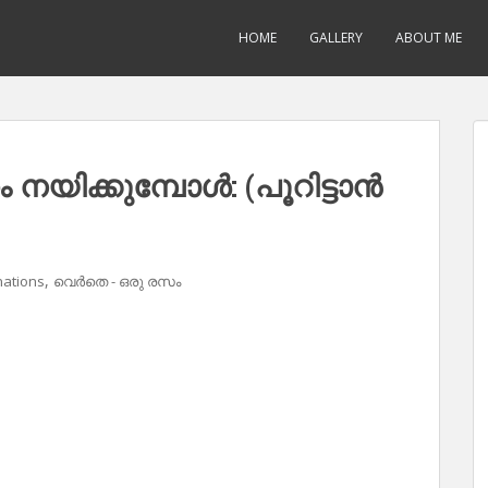
HOME
GALLERY
ABOUT ME
നയിക്കുമ്പോൾ: (പൂറിട്ടാൻ
,
nations
വെർതെ - ഒരു രസം