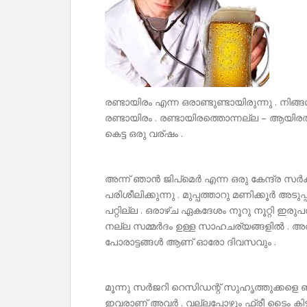
രണ്ടായിരം എന്ന ഒരാണ്ടുണ്ടായിരുന്നു . നിങ
രണ്ടായിരം . രണ്ടായിരത്തൊന്നല്ല – ആയിരത്
കെട്ട ഒരു വര്ഷം .
അന്ന് ഞാൻ ജിപ്മെർ എന്ന ഒരു കേന്ദ്ര
പരിശീലിക്കുന്നു . മുപ്പത്താറു മണിക്കൂർ അടുപ
പറ്റില്ല . ഒരാഴ്ച ഏകദേശം നൂറു നൂറ്റി ഇര
നല്ല സമ്മർദം ഉള്ള സാഹചര്യങ്ങളിൽ . അത
പോരാട്ടങ്ങൾ ആണ് ഓരോ ദിവസവും .
മൂന്നു സർജറി റെസിഡന്റ് സുഹൃത്തുക്കളെ ഞാൻ
ഇവരാണ് അവർ . വല്ലപ്പോഴും ഫ്രീ ടൈം കിട