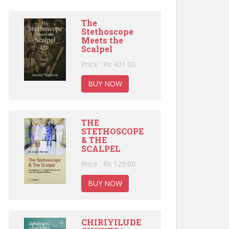
The
Stethoscope
Meets the
Scalpel
Price : Rs 401.00
BUY NOW
THE
STETHOSCOPE
& THE
SCALPEL
Price : Rs 125.00
BUY NOW
CHIRIYILUDE