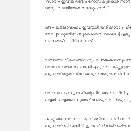
“സാർ – ഇവുങ്ക രണ്ടും റൊമ്പ കുടികാര് സാർ .
ഒന്നും ഷെയ്‌യാമെ നടക്കും സർ .”
ങേ – ലജ്‌ജാവാഹം. ഇവന്മാർ കുടിക്കാരാ ? പിന്
അപ്പൊ മുങ്ങിയ സുരേഷിനെ വൈകിട്ട് എട്ടു മണി
വത്സരാജ്ഉം പിടിക്കുന്നത്.
വത്സരാജ് ഭീകര തടിയനും പൊക്കകാരനും ആ
അങ്ങനെ തന്നെ പൊക്കി എടുത്തു . ജിഷ്ണു ഇടി
സുരേഷ് ആക്ഷനിൽ ഒന്നും പങ്കടുക്കുന്നില്ലല
അവസാനം സുരേഷിന്റെ നിറഞ്ഞ വയറിനിട്ടു ഒന്
വച്ചത് . വച്ചതും സുരേഷ് ചുമയും ശർദിയും 
കറക്ട് ആ സമയത് ആണ് മയിവാഹനൻ സാർ സ്‌കൂട
സുരേഷ് വഴി വക്കിൽ ഇരുന്ന് ഗ്വായ് വയ്ക്കുന്