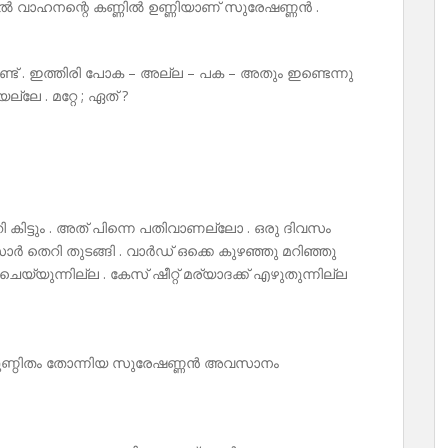
. മയിൽ വാഹനന്റെ കണ്ണിൽ ഉണ്ണിയാണ് സുരേഷണ്ണൻ .
ുണ്ട് . ഇത്തിരി പോക – അല്ല – പക – അതും ഇണ്ടെന്നു
ല്ലേ . മറ്റേ ; ഏത് ?
ി കിട്ടും . അത് പിന്നെ പതിവാണല്ലോ . ഒരു ദിവസം
സാർ തെറി തുടങ്ങി . വാർഡ് ഒക്കെ കുഴഞ്ഞു മറിഞ്ഞു
്യുന്നില്ല . കേസ് ഷീറ്റ് മര്യാദക്ക് എഴുതുന്നില്ല
കുണ്ഠിതം തോന്നിയ സുരേഷണ്ണൻ അവസാനം