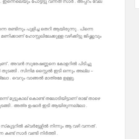
 ഇന്നെലെയും പോട്ടിട്ടു വന്നത് സാർ . അപ്പറം വേല
നെ രണ്ടിനും പുളിച്ച തെറി ആയിരുന്നു . പിന്നെ
ക്കാണ് ഹോസ്റ്റലിലേക്കുള്ള വഴിക്കിട്ടു ജിഷ്ണുവും
ണ് . അവൻ സുരേഷണ്ണനെ കോളറിൽ പിടിച്ചു
 തുടങ്ങി . സിനിമ സ്റ്റൈൽ ഇടി ഒന്നും അല്ല –
്ലോ . വെറും വാങ്ങൽ മാത്രമേ ഉള്ളു.
ന് മുട്ടുകാല് കൊണ്ട് തലോടിയിട്ടാണ് രാജ് താഴെ
തുടങ്ങി . അത്ര ഉഷാർ ഇടി ആയിരുന്നല്ലോ .
്ടറിൽ ക്വർട്ടേഴ്സിൽ നിന്നും ആ വഴി വന്നത് .
ന കണ്ട് സാർ വണ്ടി നിർത്തി .