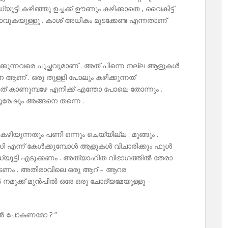
ഡ്യൂട്ടി കഴിഞ്ഞു ഉച്ചക്ക് ഊണും കഴിക്കാതെ , വൈകിട്ട്
പോവുകയുള്ളു . കാശ് അധികം മുടക്കേണ്ട എന്നതാണ്
പിക്കുന്നവരെ പുച്ഛവുമാണ് . അത് പിന്നെ നല്ല ആളുകൾ
് . ഒരു തുള്ളി പോലും കഴിക്കുന്നത്
നത് കാണുമ്പഴേ എനിക്ക് എന്തോ പോലെ തോന്നും .
സുരേഷും അങ്ങനെ തന്നെ .
ിയുന്നതും പണി ഒന്നും ചെയ്യില്ല . മുങ്ങും .
എന്ന് കേൾക്കുമ്പോൾ ആളുകൾ വിചാരിക്കും ഫുൾ
 ഡ്യൂട്ടി എടുക്കണം . അത്യാഹിത വിഭാഗത്തിൽ തേരാ
ടണം . അതിരാവിലെ ഒരു ആറ് – ആറര
നമുക്ക് മുൻപിൽ ഒരേ ഒരു ചോദ്യമേയുള്ളു –
ിൽ പോകണമോ ? ”