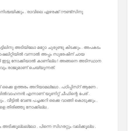
ശ്ചയിക്കും . രാവിലെ ഏഴരക്ക് റൗണ്ട്സിനു
്ടിലിനു അടിയിലോ മറ്റോ ചുരുണ്ടു കിടക്കും . അപകടം
യാഷലിറ്റിയിൽ വന്നാൽ അപ്പം സുരേഷിന് ചായ
 മഷി ഇട്ടു നോക്കിയാൽ കാണില്ല ! അങ്ങനെ അടിസ്ഥാന
വും രാജുമാണ് ചെയ്യുന്നത്.
് ഒക്കെ ഉത്തരം അറിയാമല്ലോ . പഠിപ്പിസ്റ് ആണേ .
 മയിൽവാഹനൻ എന്നാണ് യൂണിറ്റ് ചീഫിന്റെ പേര് .
ം . വീട്ടിൽ വേണ്ട പച്ചക്കറി ഒക്കെ വാങ്ങി കൊടുക്കും .
ഗികളെ തിരിഞ്ഞു നോക്കില്ല .
ടിക്കൂല്ലല്ലോ . പിന്നെ സിഗരറ്റും വലിക്കൂല്ല .