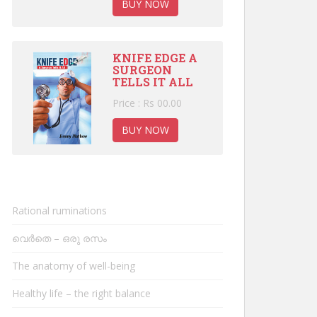
BUY NOW
KNIFE EDGE A
SURGEON
TELLS IT ALL
Price : Rs 00.00
BUY NOW
Rational ruminations
വെർതെ – ഒരു രസം
The anatomy of well-being
Healthy life – the right balance