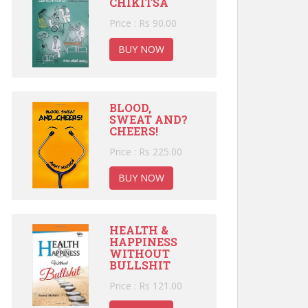
CHIKITSA
Price : Rs 90.00
BUY NOW
BLOOD,
SWEAT AND?
CHEERS!
Price : Rs 225.00
BUY NOW
HEALTH &
HAPPINESS
WITHOUT
BULLSHIT
Price : Rs 121.00