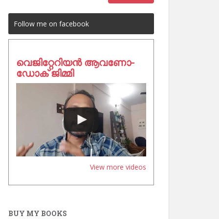
Follow me on facebook
വെജിറ്റേറിയൻ ആവണോ-
ഡോക് ജിമ്മി
View more videos
BUY MY BOOKS