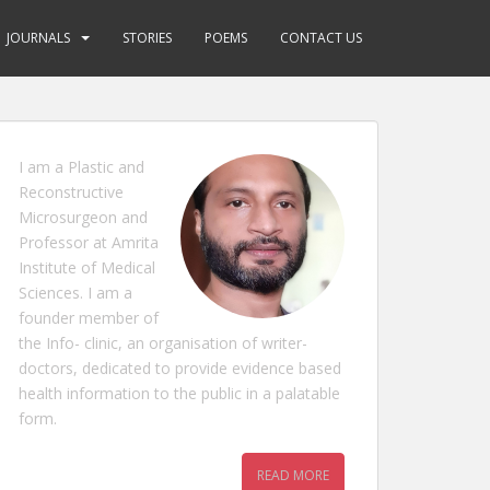
JOURNALS
STORIES
POEMS
CONTACT US
I am a Plastic and
Reconstructive
Microsurgeon and
Professor at Amrita
Institute of Medical
Sciences. I am a
founder member of
the Info- clinic, an organisation of writer-
doctors, dedicated to provide evidence based
health information to the public in a palatable
form.
READ MORE