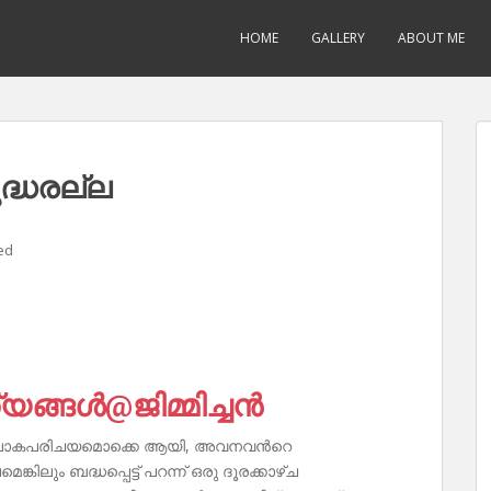
HOME
GALLERY
ABOUT ME
ദ്ധരല്ല
ed
ങ്ങൾ@ജിമ്മിച്ചൻ
്യം ലോകപരിചയമൊക്കെ ആയി, അവനവൻറെ
ലും ബദ്ധപ്പെട്ട് പറന്ന് ഒരു ദൂരക്കാഴ്ച