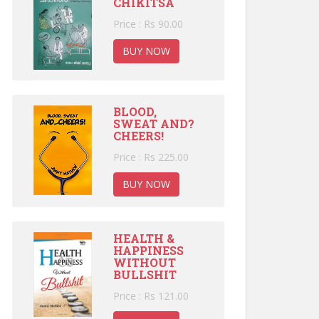
CHIKITSA
Price : Rs 90.00
BUY NOW
BLOOD,
SWEAT AND?
CHEERS!
Price : Rs 225.00
BUY NOW
HEALTH &
HAPPINESS
WITHOUT
BULLSHIT
Price : Rs 121.00