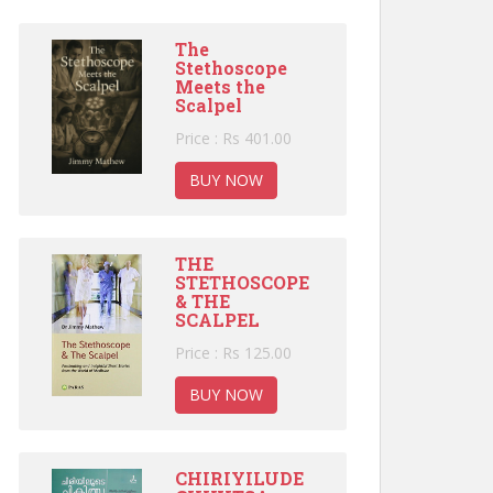
The
Stethoscope
Meets the
Scalpel
Price : Rs 401.00
BUY NOW
THE
STETHOSCOPE
& THE
SCALPEL
Price : Rs 125.00
BUY NOW
CHIRIYILUDE