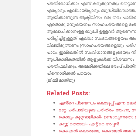
പ്രതിരോധിക്കാം എന്ന് കരുതുന്നതും തെറ്റാ
എപ്പോഴും എല്ലായ്പ്പോഴും ബുദ്ധിയില്ലാത
ആയിക്കാണുന്ന ആക്ടിവിസം ഒരു തരം പാട്
ഏതൊരു മനുഷ്യനും സാഹചര്യങ്ങളെ മുതലെ
ആലോചിക്കാനുള്ള ബുദ്ധി ഉള്ളവർ ആണെന
പഠിപ്പിച്ചിട്ടുള്ളത്. എല്ലാ സംഭവങ്ങളെയു
വിലയിരുത്തണം (സാഹചര്യങ്ങളെയും പരിഗണിച
പാഠം. ഇല്ലെങ്കിൽ സംവിധാനങ്ങളുടെയും നി
ആധികാരികതയിൽ ആളുകൾക്ക് വിശ്വാസം കുറ
പ്രതിഫലിക്കും. അമേരിക്കയിലെ ട്രംപ് പ്ര
പിന്നൊരിക്കൽ പറയാം.
(ജിമ്മി മാത്യു)
Related Posts:
എൻ്റെ പ്രബന്ധം കൊടുപ്പ് എന്ന മലര
മറ്റേ പരിപാടിയുടെ ചരിത്രം- ആഹാ,
കൊടും കുറ്റവാളികൾ- ഉണ്ടാവുന്നതോ
കണ്ണ് മത്തായി- എന്റ്റെ അപ്പൻ
കെഴക്കൻ കൊരങ്ങേ, കെഴങ്ങൻ അല്ലാ