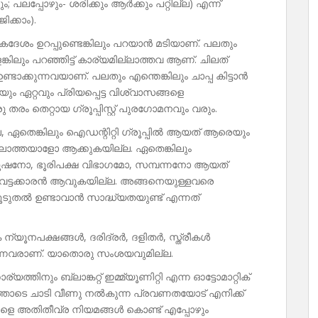
 പലപ്പോഴും- ശരിക്കും ആർക്കും പറ്റില്ല) എന്ന്
ിക്കാം).
േശം ഉറപ്പുണ്ടെങ്കിലും പറയാൻ മടിയാണ്. പലതും
ിലും പറഞ്ഞിട്ട് കാര്യമില്ലാത്തവ ആണ്. ചിലത്
ാക്കുന്നവയാണ്. പലതും എന്തെങ്കിലും ചാപ്പ കിട്ടാൻ
 ഏറ്റവും പ്രിയപ്പെട്ട വിശ്വാസങ്ങളെ
ം തെറ്റായ ഗ്രൂപ്പിസ്റ്റ് പുരഗോമനവും വരും.
 ഏതെങ്കിലും ഐഡന്റിറ്റി ഗ്രൂപ്പിൽ ആയത് ആരെയും
ില്ലാത്തയാളോ ആക്കുകയില്ല. ഏതെങ്കിലും
ുരുഷനോ, ഭൂരിപക്ഷ വിഭാഗമോ, സമ്പന്നനോ ആയത്
 വേട്ടക്കാരൻ ആവുകയില്ല. അങ്ങനെയുള്ളവരെ
ൂടുതൽ ഉണ്ടാവാൻ സാദ്ധ്യതയുണ്ട് എന്നത്
ന്യൂനപക്ഷങ്ങൾ, ദരിദ്രർ, ദളിതർ, സ്ത്രീകൾ
്നവരാണ്. യാതൊരു സംശയവുമില്ല.
ത്തിനും ബ്ലാങ്കറ്റ് ഇമ്മ്യൂണിറ്റി എന്ന ഓട്ടോമാറ്റിക്
്തോടെ ചാടി വീണു നൽകുന്ന പ്രവണതയോട് എനിക്ക്
ളെ അതിതീവ്ര നിയമങ്ങൾ കൊണ്ട് എപ്പോഴും