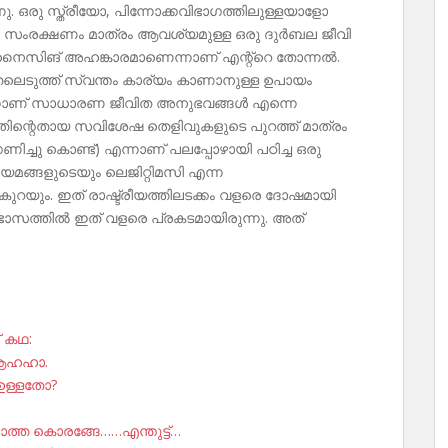
ണു. ഒരു സ്ത്രീയോ, പിന്നോക്കവിഭാഗത്തിലുള്ളയാളോ
്ത, സംരക്ഷണം മാത്രം ആവശ്യമുള്ള ഒരു ദുർബല ജീവി
രനൈസിങ് അഹങ്കാരമാണെന്നാണ് എന്റ്റെ തോന്നൽ.
ടുത്ത് സ്വന്തം കാര്യം കാണാനുള്ള ഉപായം
്നാണ് സാധാരണ ജീവിത അനുഭവങ്ങൾ എന്നെ
ം അതിന്റെതായ സവിശേഷ തെളിവുകളുടെ പുറത്ത് മാത്രം
്ചു കൊണ്ട്) എന്നാണ് പലപ്പോഴായി പഠിച്ച ഒരു
യമങ്ങളുടെയും ലെജിറ്റിമസി എന്ന
യും. ഇത് രാഷ്ട്രീയത്തിലടക്കം വളരെ ദോഷമായി
തിഭാസത്തിൽ ഇത് വളരെ പ്രകടമായിരുന്നു. അത്
് കഥ:
 ആഹഹാ.
 ഉള്ളതോ?
ത്ത കൊരങ്ങേ……എന്തുട്ട്…