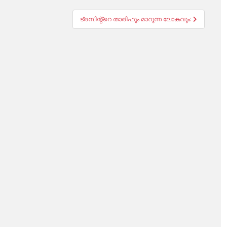
ട്രമ്പിന്റ്റെ താരിഫും മാറുന്ന ലോകവും: