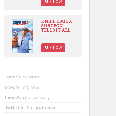
BUY NOW
KNIFE EDGE A
SURGEON
TELLS IT ALL
Price : Rs 00.00
BUY NOW
Rational ruminations
വെർതെ – ഒരു രസം
The anatomy of well-being
Healthy life – the right balance