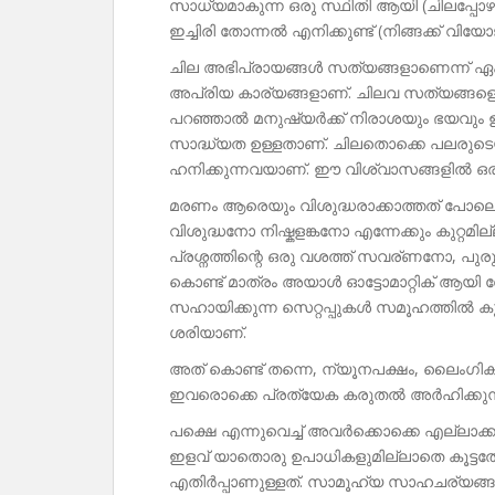
സാധ്യമാകുന്ന ഒരു സ്ഥിതി ആയി (ചിലപ്പോഴും;
ഇച്ചിരി തോന്നൽ എനിക്കുണ്ട് (നിങ്ങക്ക് വിയോജ
ചില അഭിപ്രായങ്ങൾ സത്യങ്ങളാണെന്ന് ഏകദ
അപ്രിയ കാര്യങ്ങളാണ്. ചിലവ സത്യങ്ങളെങ്ക
പറഞ്ഞാൽ മനുഷ്യർക്ക് നിരാശയും ഭയവും ഉണ്ട
സാദ്ധ്യത ഉള്ളതാണ്. ചിലതൊക്കെ പലരുടെയും
ഹനിക്കുന്നവയാണ്. ഈ വിശ്വാസങ്ങളിൽ ഒരു തര
മരണം ആരെയും വിശുദ്ധരാക്കാത്തത് പോലെ,
വിശുദ്ധനോ നിഷ്കളങ്കനോ എന്നേക്കും കുറ്റമ
പ്രശ്നത്തിന്റെ ഒരു വശത്ത് സവര്ണനോ, പ
കൊണ്ട് മാത്രം അയാൾ ഓട്ടോമാറ്റിക് ആയി
സഹായിക്കുന്ന സെറ്റപ്പുകൾ സമൂഹത്തിൽ ക
ശരിയാണ്.
അത് കൊണ്ട് തന്നെ, ന്യൂനപക്ഷം, ലൈംഗിക 
ഇവരൊക്കെ പ്രത്യേക കരുതൽ അർഹിക്കുന
പക്ഷെ എന്നുവെച്ച് അവർക്കൊക്കെ എല്ലാക്കാര്യ
ഇളവ് യാതൊരു ഉപാധികളുമില്ലാതെ കൂട്ടത
എതിർപ്പാണുള്ളത്. സാമൂഹ്യ സാഹചര്യങ്ങ