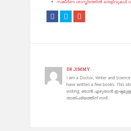
സങ്കീർണ ശാസ്ത്രത്തിൽ തെളിവുകൾ വര
DR JIMMY
I am a Doctor, Writer and Science
have written a few books. This si
visiting. ഞാൻ എഴുതാൻ ഇഷ്ടമുള്
താത്പര്യത്തിന് നന്ദി .