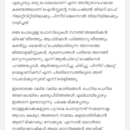
എപ്പോഴും ഒരു പോലെയാണ് എന്ന അദ്‌ഭുതാവഹമായ
കണ്ടെത്തലാണ് ഐൻസ്റ്റന്റെ സ്‌പെഷ്യൽ തിയറി ഓഫ്
റിലേറ്റിവിറ്റിയിലേക്കും പിന്നീട് ജെനെറൽ തിയറിയിലേക്കും
നയിച്ചത്.
ഒരേ പോലുള്ള ഫോസിലുകൾ സൗത്ത് അമേരിക്കൻ
കിഴക്ക് തീരത്തും ആഫ്രിക്കൻ പടിഞ്ഞാറു തീരത്തും
കണ്ടിട്ടും മൈൻഡ് ചെയ്യാതിരുന്ന അന്നത്തെ
ജിയോളജിസ്റ്റുകൾ, ഭൂഖണ്ഡങ്ങൾ പതിയെ അനങ്ങി
മാറുന്നുണ്ടെന്നു എന്ന് ആൽഫ്രഡ്‌ വെജിനെർ
പറഞ്ഞപ്പോൾ, ആർത്തട്ടഹസിച്ചു ചിരിച്ചു. പിന്നീട് പ്ലേറ്റ്
ടെക്ടോണിക്സ് എന്ന പ്രതിഭാസത്തിലൂടെ അത്
സംഭവിക്കുന്നുണ്ട് എന്ന് തെളിഞ്ഞു.
ഇതൊക്കെ വല്യ വല്യ കാര്യങ്ങൾ. ചെറിയ ചെറിയ
അനേകായിരം കണ്ടുപിടിത്തങ്ങൾ എല്ലായ്‌പ്പോഴും
ഇങ്ങനെ ഉണ്ടാവുന്നു. പക്ഷെ മിക്കപ്പോഴും
വെള്ളക്കാക്കകളുടെ പുറകെ പോവുന്നത് സമയനഷ്ടം
ആവാം കേട്ടോ. അങ്ങനെ സമയം കളയാതിരിക്കാൻ
ആണ് മിക്കവരും നോക്കുക. എന്നാൽ യഥാർത്ഥ
സത്യാനേഷികൾ ആയ ശാസ്ത്രജ്ഞർ അവർക്ക്