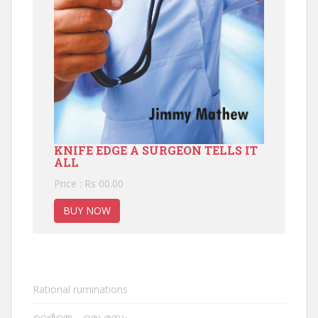
KNIFE EDGE A SURGEON TELLS IT
ALL
Price : Rs 00.00
BUY NOW
Rational ruminations
വെർതെ – ഒരു രസം