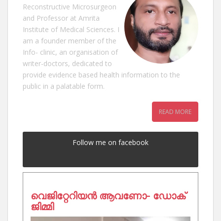
Reconstructive Microsurgeon
and Professor at Amrita
Institute of Medical Sciences. I
am a founder member of the
Info- clinic, an organisation of
writer-doctors, dedicated to
provide evidence based health information to the
public in a palatable form.
READ MORE
Follow me on facebook
വെജിറ്റേറിയൻ ആവണോ- ഡോക്
ജിമ്മി