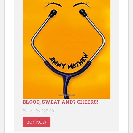
BLOOD, SWEAT AND? CHEERS!
Price : Rs 225.00
BUY NOW