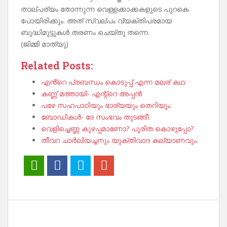
താല്പര്യം തോന്നുന്ന വെള്ളക്കാക്കകളുടെ പുറകെ
പോയിരിക്കും. അത് സ്വല്പം വ്യക്തിപരമായ
ബുദ്ധിമുട്ടുകൾ തരണം ചെയ്തു തന്നെ.
(ജിമ്മി മാത്യു)
Related Posts:
എൻ്റെ പ്രബന്ധം കൊടുപ്പ് എന്ന മലര് കഥ:
കണ്ണ് മത്തായി- എന്റ്റെ അപ്പൻ
പഴേ സഹപാഠിയും ഭാര്യയും തെറിയും:
ബോഡികൾ- ദേ സംഭവം തുടങ്ങീ.
വെളിച്ചെണ്ണ കുഴപ്പമാണോ? പൂരിത കൊഴുപ്പോ?
തീവറ ചാർലിയച്ചനും യുക്തിവാദ കല്യാണവും.