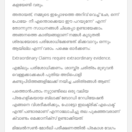
കളയേണ്ടി വരും.
അതായത്, നമ്മുടെ ഇപ്പോഴത്തെ അറിവ് വെച്ച് ‘ഛേ, ഒന്ന്
പോയേ- നീ എന്തൊക്കെയാ ഈ പറയുന്നേ” എന്ന്
തോന്നുന്ന സാധനങ്ങൾ ചിലപ്പോ ഉണ്ടായേക്കാം.
അങ്ങനത്തെ കാര്യങ്ങളാണ് നമ്മൾ കൂടുതൽ
ശ്രദ്ധയോടെ പരിശോധിക്കേണ്ടത്. മിക്കവാറും ഒന്നും
ആയില്ല എന്ന് വരാം. പക്ഷെ ഓർക്കണം:
Extraordinary Claims require extraordinary evidence.
എങ്കിലും പരിശോധിക്കണം. ശാസ്ത്ര ചരിത്രം മുഴുവൻ
വെള്ളക്കാക്കകൾ പുതിയ അടിപൊളി
കണ്ടുപിടിത്തങ്ങളിലേക്ക് നയിച്ച ചരിത്രങ്ങൾ ആണ്.
പത്തൊൻപതാം നൂറ്റാണ്ടിലെ ഒരു വലിയ
പ്രഹേളികയായ ബ്ലാക്ക് ബോഡി റേഡിയേഷൻ
എങ്ങനെ വിശദീകരിക്കും, ഫോട്ടോ ഇലക്ട്രിക് എഫെക്ട്
എന്ത് പണ്ടാരമാണ് എന്നാലോചിച്ചു തല പുകഞ്ഞവരാണ്
ക്വാണ്ടം മെക്കാനിക്സ് ഉണ്ടാക്കിയത്.
മിഖേൽസൺ-മോർലി പരീക്ഷണത്തിൽ പ്രകാശ വേഗം