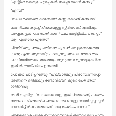
“എന്റ്റെ മക്കളെ, പട്ടാപ്പകൽ ഇപ്പൊ ഞാൻ കണ്ടു!!”
“എന്ത്?”
“നല്ല ബെളത്ത കാക്കേനെ! കണ്ണ് കൊണ്ട് കണ്ടതാ”
നാണിയമ്മ കുറച്ച് പ്രായമുള്ള സ്ത്രീയാണ്. എങ്കിലും
അപ്പുക്കുട്ടൻ പറഞ്ഞത് നാണിയമ്മ കേട്ടിട്ടില്ല. അപ്പൊ?
ആ- എന്തരോ എന്തോ?
പിന്നീട് ഒരു പത്തു പതിനഞ്ചു പേർ വെള്ളക്കാക്കയെ
കണ്ടു എന്ന് ആണയിട്ട് പറയുന്നു. അല്ല- വേറെ തരം
പക്ഷിയല്ലത്രേ. ഇത്രയും ആവുമ്പൊ മൂന്നാളുകൾക്ക്
ഇതിൽ താല്പര്യം ഉണ്ടായി:
പോക്കർ ചാടിപ്പറഞ്ഞു- “എല്ലാര്ക്കും പിരാന്താണപ്പോ.
അങ്ങനെ ഒരിക്കലും ഉണ്ടാവില്ല.” കുറെ പേർ അത്
ശരിവെച്ചു.
ശശി ഒച്ചയിട്ടു- “ഡാ മയലോളേ, ഇത് പ്രേതാണ്, പ്രേതം.
നമ്മടെ കഴിഞ്ഞാഴ്ച ചത്ത് പോയ വെള്ള സായിപ്പപ്പാപ്പൻ
റോബർട്ട് ൻറെ. അതാണ്- ഒരു തംശ്യം വേണ്ടാ”
ചില്ലുമോൾ പക്ഷേ ഇത് ഒന്നന്വേഷിക്കണമല്ലോ എന്ന