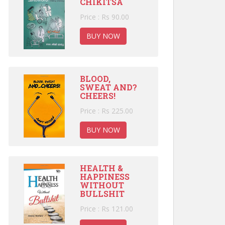
CHIKITSA
Price : Rs 90.00
BUY NOW
BLOOD,
SWEAT AND?
CHEERS!
Price : Rs 225.00
BUY NOW
HEALTH &
HAPPINESS
WITHOUT
BULLSHIT
Price : Rs 121.00