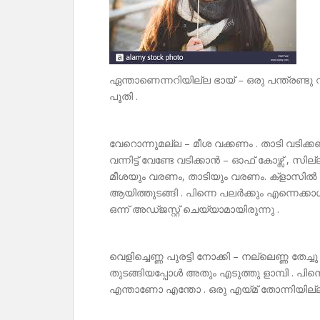
ഏന്താണെന്നറിയില്ല ഭായ് – ഒരു പന്ത്രണ്ടു
പൂതി .
വേറൊന്നുമല്ല – മീശ വക്കണം . താടി വടിക്ക
വന്നിട്ട് വേണ്ടേ വടിക്കാൻ – ഓഫ് കോഴ്സ് 
മീശയും വരണം, താടിയും വരണം. ക്‌ളാസിൽ
ആയിത്തുടങ്ങി . പിന്നെ പലർക്കും എന്നെക്കാൾ 
ഒന്ന് അഡ്ജസ്റ്റ് ചെയ്യാമായിരുന്നു .
വെളിച്ചെണ്ണ പുരട്ടി നോക്കി – നല്ലെണ്ണ തേച്ച
തുടങ്ങിയപ്പോൾ അതും എടുത്തു ളാമ്പി . പിന്ന
എന്താണോ എന്തോ . ഒരു എയ്മ് തോന്നിയില്ല