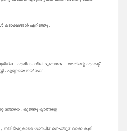
 .
കൾ കടാക്ഷങ്ങൾ എറിഞ്ഞു .
മില്ല – എല്ലാം നീലി ഭൃങ്ങാണ്ടി – അതിന്റെ എഫക്ട്
ി . എണ്ണയെ ജയ് ഹോ .
ന്മാരെ , കുഞ്ഞു ക്ടാങ്ങളെ _
 , ബ്രിടീഷുകാരെ ഗാന്ധീ൦ നെഹ്രൂ൦ ഒക്കെ കൂടി