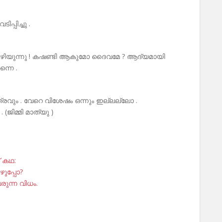
്പിച്ചു .
 കൊഴിയുന്നു ! കഷണ്ടി ആകുമോ ദൈവമേ ? ആദ്യമായി
ന്നെ .
ത്രവും . വേറെ വിശേഷം ഒന്നും ഇല്ലല്ലോ .
(ജിമ്മി മാത്യു )
് കഥ:
ുപ്പോ?
ുന്ന വിധം.