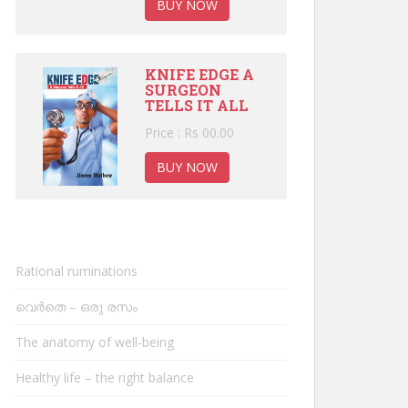
BUY NOW
KNIFE EDGE A
SURGEON
TELLS IT ALL
Price : Rs 00.00
BUY NOW
Rational ruminations
വെർതെ – ഒരു രസം
The anatomy of well-being
Healthy life – the right balance