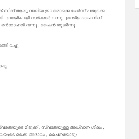
 സിങ് ആലു വാലിയ ഇവരൊക്കെ ചേർന്ന് പതുക്കെ
ടങ്ങി . ബാജ്പെയീ സർക്കാർ വന്നു . ഇന്ത്യ ഷൈനിങ്
ം മൻമോഹൻ വന്നു . ഷൈൻ തുടർന്നു .
ങി വച്ചു .
ടു .
തയുടെ മിടുക്ക് , സ്വതേയുള്ള അധ്വാന ശീലം ,
ിവയുടെ ഒക്കെ അഭാവം , ചൈനയോടും