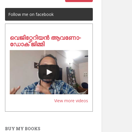
Follow me on facebook
വെജിറ്റേറിയൻ ആവണോ-
ഡോക് ജിമ്മി
View more videos
BUY MY BOOKS