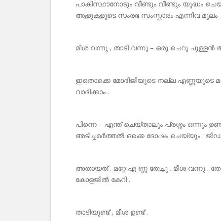
പാകിസ്ഥാനോടും വീണ്ടും വീണ്ടും യുദ്ധം ചെയ
ആളുകളുടെ സംരഭ സംസ്കാരം എന്നിവ മൂലം –
മീശ വന്നു , താടി വന്നു – ഒരു ചെറു ചുള്ള
ഇതൊക്കെ മോദിജിയുടെ നല്ല എണ്ണയുടെ മാത
വാദിക്കാം .
പിന്നെ – എന്ത് ചെയ്താലും പ്രശ്നം ഒന്നും 
അടിച്ചമർത്തൽ ഒക്കെ ദോഷം ചെയ്യും . ജിഡി
അതായത് . മറ്റേ എ ണ്ണ തേച്ചു . മീശ വന്നു . ത
കോളജിൽ കേറി .
താടിയുണ്ട് , മീശ ഉണ്ട് .