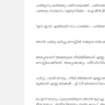
പതിമൂന്നു കഴിഞ്ഞു പതിനാലെത്തി . പതിനഞ
പണ്ടാരം സാമാനം വളരുന്നില്ല – ഐ മീൻ മീ
“ഈ ക്ടാവ് എത്രായി ന്നാ പറഞ്ഞേ – പന്ത്
ഞാൻ പല്ലു കടിച്ചു മനസ്സിൽ നമ്മുടെ ബ്രഹ
അപ്പോഴാണ് അമ്മയുടെ നീലിഭ്രിങ്ങാദി എണ്ണ
മനസ്സിലാക്കിയത് . അപ്പോഴേക്കും പ്രീഡിഗ്രി
പഠിപ്പ് , വായി നോട്ടം , നീലി ഭ്രിങ്ങാദി എണ്
ഭൃങ്ങാദി എണ്ണ തേക്കൽ . പ്പീ സീ തോമാസ് മാഷി
പെട്ടന്ന് വെറും പുഴുവായിരുന്ന ഞാൻ കുറച്ചു
മീശ മുളച്ചു . താടീടവിടെയും നല്ല കറുപ്പ് 