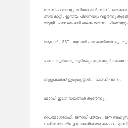
നരസിംഹറാവു , മൻമോഹൻ സിങ് , മൊണ്ടേക്
അത് മാറ്റി . ഇന്ത്യ പിന്നെയും വളർന്നു തു
ആയി . പഴേ ഷൈൻ ഒക്കെ തന്നെ . പിന്നെയു
ആധാർ , GST , തുടങ്ങി പല കാര്യങ്ങളും തുടങ്
പണം കുമിഞ്ഞു കൂടിയപ്പം കുറേപ്പേർ കൊറേ കട്
ആളുകൾക്ക് ഇഷ്ടപ്പെട്ടില്ല . മോഡി വന്നു .
മോഡി ഇതേ നയങ്ങൾ തുടർന്നു .
ഡെമോഗ്രാഫി, ജനാധിപത്യം , ജന ബഹുസ്വര
വലിയ തോതിലുള്ള ആഭ്യന്തര കലഹം എന്ന