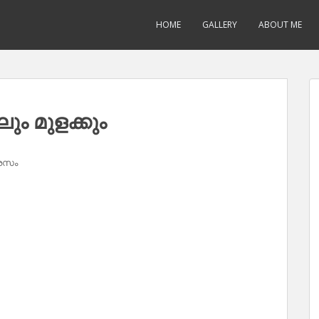
HOME
GALLERY
ABOUT ME
ം മുളക്കും
 രസം