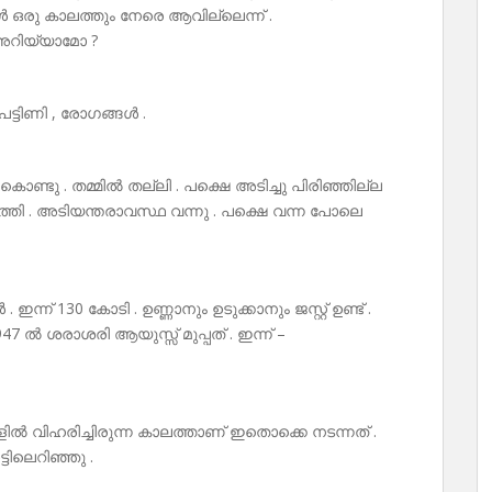
മ്മൾ ഒരു കാലത്തും നേരെ ആവില്ലെന്ന് .
ൻ അറിയ്യാമോ ?
ട്ടിണി , രോഗങ്ങൾ .
ൊണ്ടു . തമ്മിൽ തല്ലി . പക്ഷെ അടിച്ചു പിരിഞ്ഞില്ല
ത്തി . അടിയന്തരാവസ്ഥ വന്നു . പക്ഷെ വന്ന പോലെ
ന്ന് 130 കോടി . ഉണ്ണാനും ഉടുക്കാനും ജസ്റ്റ് ഉണ്ട് .
947 ൽ ശരാശരി ആയുസ്സ് മുപ്പത് . ഇന്ന് –
ിൽ വിഹരിച്ചിരുന്ന കാലത്താണ് ഇതൊക്കെ നടന്നത് .
ടിലെറിഞ്ഞു .