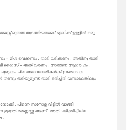
 വയസ്സ് മുതൽ തുടങ്ങിയതാണ് എനിക്ക് ഉള്ളിൽ ഒരു
ണം – മീശ വെക്കണം , താടി വടിക്കണം . അതിനു താടി
, സില്ലി ഗൈസ് – അത് വരണം . അതാണ് ആഗ്രഹം .
 ചുരുക്കം ചില അലവലാതികൾക്ക് ഇതൊക്കെ
തണ്ടും തടിയുമുണ്ട്. താടി ഒരിച്ചിരി വന്നാലെങ്കിലും
ു നോക്കി . പിന്നെ സനോള വീട്ടിൽ വാങ്ങി
െ ഉള്ളത് മണ്ണെണ്ണ ആണ് . അത് പരീക്ഷിച്ചില്ല .
 .