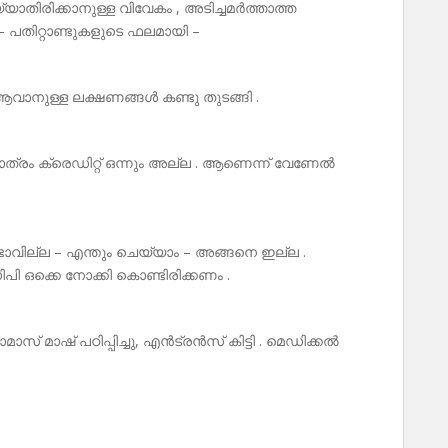
്യാതിരിക്കാനുള്ള വിവേകം , അടിച്ചമർത്താത്ത
 പതിറ്റാണ്ടുകളുടെ ഫലമായി –
ൻ ആവാനുള്ള ലക്ഷണങ്ങൾ കണ്ടു തുടങ്ങി .
്രം ക്രെഡിറ്റ് ഒന്നും അല്ല . ആണെന്ന് വേണേൽ
ഉണ്ടാവില്ല – എന്തും ചെയ്യാം – അങ്ങനെ ഇല്ല .
പി ഒക്കെ നോക്കി കൊണ്ടിരിക്കണം .
ോമാസ് മാഷ് പഠിപ്പിച്ചു, എൻട്രൻസ് കിട്ടി . മെഡിക്കൽ