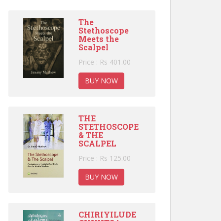
The
Stethoscope
Meets the
Scalpel
Price : Rs 401.00
BUY NOW
THE
STETHOSCOPE
& THE
SCALPEL
Price : Rs 125.00
BUY NOW
CHIRIYILUDE