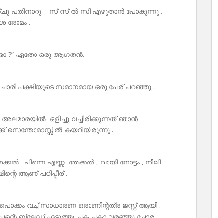
്ചു പതിനാറു – സ് സ് ൽ സി എഴുതാൻ പോകുന്നു .
ശ രോമം .
രണ്ടാ ?” ഏതോ ഒരു ആഗതൻ.
്മചാരി പക്ഷിയുടെ സമാനമായ ഒരു പേര് പറഞ്ഞു .
 അലമാരയിൽ ഒളിച്ചു വച്ചിരിക്കുന്നത് ഞാൻ
ക്ക് സെന്തോമാസ്സിൽ കയറിയിരുന്നു .
ണ തേക്കൽ . പിന്നെ എണ്ണ തേക്കൽ , വായി നോട്ടം , നീലി
ന്റെ ആണ് പഠിപ്പീര് .
 പൊക്കം വച്ച് സാധാരണ ഒരാണിന്റത്ര ജസ്റ്റ് ആയി .
. അപ്പന്റെ ബ്ലേഡ് എടുത്തു ചക ചകാ വരഞ്ഞു ചോര