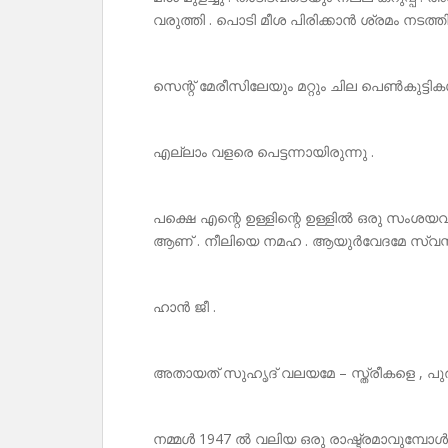
വരുത്തി . പൊടി മീശ പിരിക്കാൻ ശ്രമം നടത്തി
സെന്റ് മേരീസിലേയും മറ്റും ചില പെൺകുട്ടി
എല്ലാം വളരെ പെട്ടന്നായിരുന്നു .
പക്ഷെ എന്റെ ഉള്ളിന്റെ ഉള്ളിൽ ഒരു സംശയവു
ആണ് . നീലിയെ നമഹ . ആയുർവേദമേ സ്വസ്ത
ഹാൻ ജീ .
അതായത് സുഹൃദ് വലയമേ – സ്ത്രീകളെ , പുരുഷ
നമ്മൾ 1947 ൽ വലിയ ഒരു രാഷ്ട്രമാവുമ്പോൾ