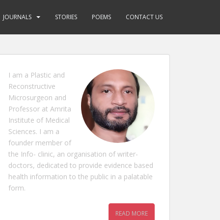
JOURNALS
STORIES
POEMS
CONTACT US
I am a Plastic and
Reconstructive
Microsurgeon and
Professor at Amrita
Institute of Medical
Sciences. I am a
founder member of
the Info- clinic, an organisation of writer-
doctors, dedicated to provide evidence based
health information to the public in a palatable
form.
READ MORE