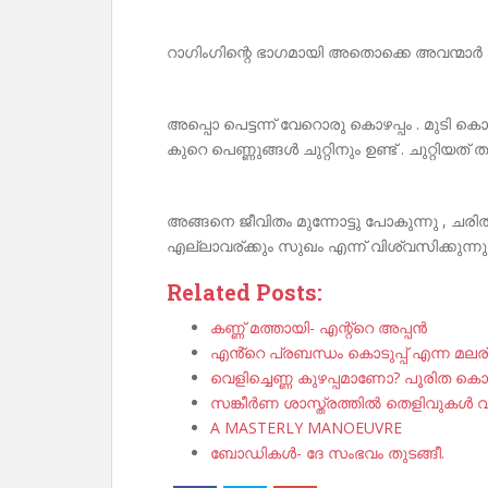
റാഗിംഗിന്റെ ഭാഗമായി അതൊക്കെ അവന്മാർ വടിപ
അപ്പൊ പെട്ടന്ന് വേറൊരു കൊഴപ്പം . മുടി
കുറെ പെണ്ണുങ്ങൾ ചുറ്റിനും ഉണ്ട് . ചുറ്റിയത് ത
അങ്ങനെ ജീവിതം മുന്നോട്ടു പോകുന്നു , ചരി
എല്ലാവര്ക്കും സുഖം എന്ന് വിശ്വസിക്കുന്നു . 
Related Posts:
കണ്ണ് മത്തായി- എന്റ്റെ അപ്പൻ
എൻ്റെ പ്രബന്ധം കൊടുപ്പ് എന്ന മലര
വെളിച്ചെണ്ണ കുഴപ്പമാണോ? പൂരിത കൊഴ
സങ്കീർണ ശാസ്ത്രത്തിൽ തെളിവുകൾ വര
A MASTERLY MANOEUVRE
ബോഡികൾ- ദേ സംഭവം തുടങ്ങീ.