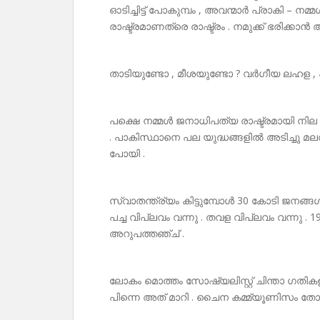
ഓടിച്ചിട്ട് പോകുമ്പം , അവന്മാർ പ്രാകി – ന
രാഷ്ട്രമാണത്രെ രാഷ്ട്രം . നമുക്ക് ഭരിക്കാ
താടിയുണ്ടോ , മീശയുണ്ടോ ? വർഗീയ ലഹള , പ
പക്ഷെ നമ്മൾ ജനാധിപത്യ രാഷ്ട്രമായി നില ക
. പാകിസ്ഥാനെ പല യുദ്ധങ്ങളിൽ അടിച്ചു മല
പോയി .
സ്വാതന്ത്ര്യം കിട്ടുമ്പോൾ 30 കോടി ജനങ്ങൾ . ഇ
പച്ച വിപ്ലവം വന്നു . തവള വിപ്ലവം വന്നു . 1
അറുപത്തഞ്ച് .
ലോകം മൊത്തം സോഷ്യലിസ്റ്റ് ചിന്താ ഗതികള
പിന്നെ അത് മാറി . ചൈന കമ്മ്യൂണിസം തോട്