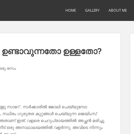
HOME
GALLERY
ABOUT ME
 ഉണ്ടാവുന്നതോ ഉള്ളതോ?
ഒരു രസം
്ളു സാറേ”. സർക്കാരിൽ ജോലി ചെയ്യുമ്പോ
, സ്ഥിരം ഗുരുതര കുറ്റങ്ങൾ ചെയ്യുന്ന ജെയിംസ്
ഞതാണ് ഇത്. വളരെ ചെറുപ്രായത്തിൽ അച്ഛൻ മരിച്ചു.
ിന്നീട് ഒരു അനാഥാലയത്തിൽ വളർന്നു. അവിടെ നിന്നും