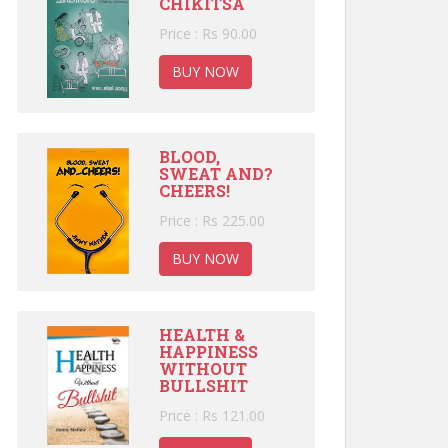
CHIKITSA
Price : Rs 90.00
BUY NOW
BLOOD,
SWEAT AND?
CHEERS!
Price : Rs 225.00
BUY NOW
HEALTH &
HAPPINESS
WITHOUT
BULLSHIT
Price : Rs 121.00