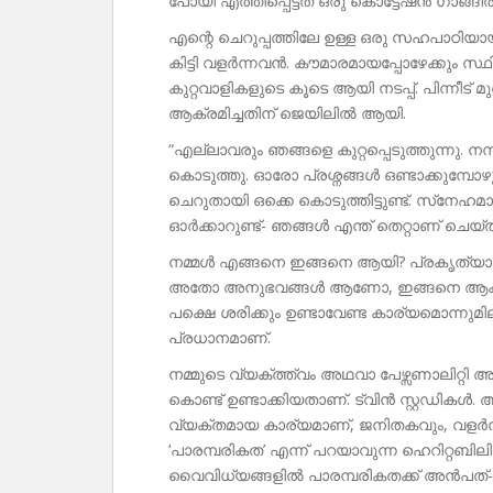
പോയി എത്തിപ്പെട്ടത് ഒരു കൊട്ടേഷൻ ഗാങ്ങ
എന്റെ ചെറുപ്പത്തിലേ ഉള്ള ഒരു സഹപാഠിയായ
കിട്ടി വളർന്നവൻ. കൗമാരമായപ്പോഴേക്കും സ്ഥി
കുറ്റവാളികളുടെ കൂടെ ആയി നടപ്പ്. പിന്നീ
ആക്രമിച്ചതിന് ജെയിലിൽ ആയി.
“എല്ലാവരും ഞങ്ങളെ കുറ്റപ്പെടുത്തുന്നു. നന
കൊടുത്തു. ഓരോ പ്രശ്നങ്ങൾ ഒണ്ടാക്കുമ്പോഴു
ചെറുതായി ഒക്കെ കൊടുത്തിട്ടുണ്ട്. സ്‌നേ
ഓർക്കാറുണ്ട്- ഞങ്ങൾ എന്ത് തെറ്റാണ് ചെയ്‌തത
നമ്മൾ എങ്ങനെ ഇങ്ങനെ ആയി? പ്രകൃത്യ
അതോ അനുഭവങ്ങൾ ആണോ, ഇങ്ങനെ ആക്കുന്നത
പക്ഷെ ശരിക്കും ഉണ്ടാവേണ്ട കാര്യമൊന്നുമി
പ്രധാനമാണ്.
നമ്മുടെ വ്യക്ത്ത്വം അഥവാ പേഴ്സണാലിറ്റ
കൊണ്ട് ഉണ്ടാക്കിയതാണ്. ട്വിൻ സ്റ്റഡികൾ
വ്യക്തമായ കാര്യമാണ്, ജനിതകവും, വളർന്
‘പാരമ്പരികത’ എന്ന് പറയാവുന്ന ഹെറിറ്റബില
വൈവിധ്യങ്ങളിൽ പാരമ്പരികതക്ക് അൻപത്-