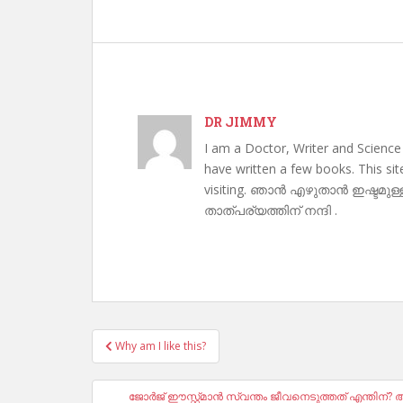
DR JIMMY
I am a Doctor, Writer and Science
have written a few books. This si
visiting. ഞാൻ എഴുതാൻ ഇഷ്ടമുള്
താത്പര്യത്തിന് നന്ദി .
Post
Why am I like this?
navigation
ജോർജ് ഈസ്റ്റ്മാൻ സ്വന്തം ജീവനെടുത്തത് എന്തിന