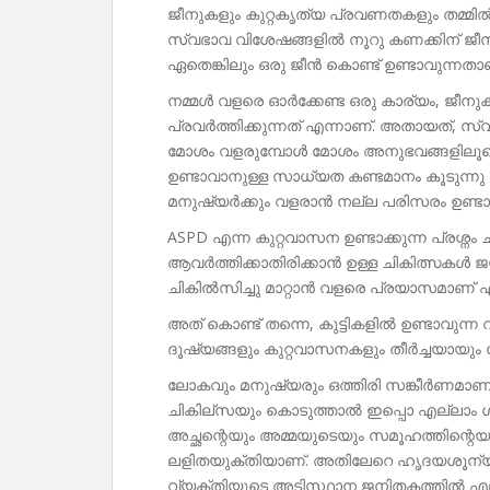
ജീനുകളും കുറ്റകൃത്യ പ്രവണതകളും തമ്മിൽ നല
സ്വഭാവ വിശേഷങ്ങളിൽ നൂറു കണക്കിന് ജീ
ഏതെങ്കിലും ഒരു ജീൻ കൊണ്ട് ഉണ്ടാവുന്നതാണ്
നമ്മൾ വളരെ ഓർക്കേണ്ട ഒരു കാര്യം, ജീനു
പ്രവർത്തിക്കുന്നത് എന്നാണ്. അതായത്, സ
മോശം വളരുമ്പോൾ മോശം അനുഭവങ്ങളിലൂടെയ
ഉണ്ടാവാനുള്ള സാധ്യത കണ്ടമാനം കൂടുന്നു
മനുഷ്യർക്കും വളരാൻ നല്ല പരിസരം ഉണ്ടാക
ASPD എന്ന കുറ്റവാസന ഉണ്ടാക്കുന്ന പ്രശ്നം 
ആവർത്തിക്കാതിരിക്കാൻ ഉള്ള ചികിത്സകൾ ജ
ചികിൽസിച്ചു മാറ്റാൻ വളരെ പ്രയാസമാണ് എന
അത് കൊണ്ട് തന്നെ, കുട്ടികളിൽ ഉണ്ടാവുന്ന
ദൂഷ്യങ്ങളും കുറ്റവാസനകളും തീർച്ചയായും ന
ലോകവും മനുഷ്യരും ഒത്തിരി സങ്കീർണമാണ്. 
ചികില്സയും കൊടുത്താൽ ഇപ്പൊ എല്ലാം ശ
അച്ഛന്റെയും അമ്മയുടെയും സമൂഹത്തിന്റെയ
ലളിതയുക്തിയാണ്. അതിലേറെ ഹൃദയശൂന്യ
വ്യക്തിയുടെ അടിസ്ഥാന ജനിതകത്തിൽ എല്ല