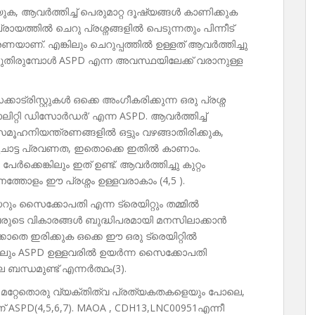
ക, ആവർത്തിച്ച് പെരുമാറ്റ ദൂഷ്യങ്ങൾ കാണിക്കുക
ായത്തിൽ ചെറു പ്രശ്നങ്ങളിൽ പെടുന്നതും പിന്നീട്
ണയാണ്. എങ്കിലും ചെറുപ്പത്തിൽ ഉള്ളത് ആവർത്തിച്ചു
 മുതിരുമ്പോൾ ASPD എന്ന അവസ്ഥയിലേക്ക് വരാനുള്ള
കാട്രിസ്റ്റുകൾ ഒക്കെ അംഗീകരിക്കുന്ന ഒരു പ്രശ്ന
ിറ്റി ഡിസോർഡർ’ എന്ന ASPD. ആവർത്തിച്ച്
സമൂഹനിയന്ത്രണങ്ങളിൽ ഒട്ടും വഴങ്ങാതിരിക്കുക,
തുചാട്ട പ്രവണത, ഇതൊക്കെ ഇതിൽ കാണാം.
കെങ്കിലും ഇത് ഉണ്ട്. ആവർത്തിച്ചു കുറ്റം
തോളം ഈ പ്രശ്നം ഉള്ളവരാകാം (4,5 ).
റും സൈക്കോപതി എന്ന ട്രെയിറ്റും തമ്മിൽ
്ളവരുടെ വികാരങ്ങൾ ബുദ്ധിപരമായി മനസിലാക്കാൻ
ക്കാതെ ഇരിക്കുക ഒക്കെ ഈ ഒരു ട്രെയിറ്റിൽ
്കിലും ASPD ഉള്ളവരിൽ ഉയർന്ന സൈക്കോപതി
ബന്ധമുണ്ട് എന്നർത്ഥം(3).
്. മറ്റേതൊരു വ്യക്തിത്വ പ്രത്യകതകളെയും പോലെ,
ASPD(4,5,6,7). MAOA , CDH13,LNC00951എന്നീ