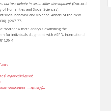
 vs. nurture debate in serial killer development
(Doctoral
lty of Humanities and Social Sciences).
antisocial behavior and violence. Annals of the New
36(1):267-77.
 be treated? A meta-analysis examining the
ism for individuals diagnosed with ASPD. International
3(1):36-4
് കഥ:
ഓടി തള്ളാതിരിക്കാൻ…
:
ത്ത കൊരങ്ങേ……എന്തുട്ട്…