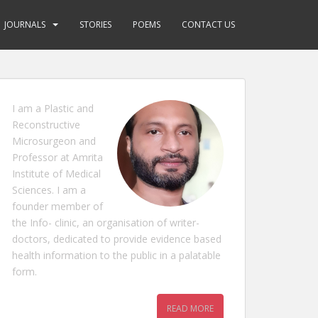
JOURNALS
STORIES
POEMS
CONTACT US
I am a Plastic and
Reconstructive
Microsurgeon and
Professor at Amrita
Institute of Medical
Sciences. I am a
founder member of
the Info- clinic, an organisation of writer-
doctors, dedicated to provide evidence based
health information to the public in a palatable
form.
READ MORE