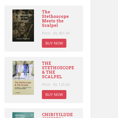
The
Stethoscope
Meets the
Scalpel
Price : Rs 401.00
BUY NOW
THE
STETHOSCOPE
& THE
SCALPEL
Price : Rs 125.00
BUY NOW
CHIRIYILUDE