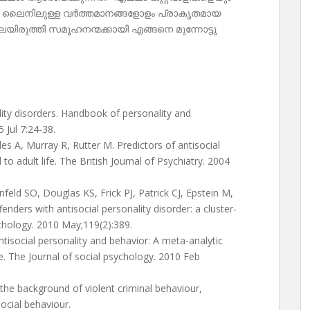
എന്ന ലൈനിലുള്ള വർത്തമാനങ്ങളോളം പ്രാകൃതമായ
ിലയിരുത്തി സമൂഹനന്മക്കായി എങ്ങനെ മുന്നോട്ടു
lity disorders. Handbook of personality and
 Jul 7:24-38.
es A, Murray R, Rutter M. Predictors of antisocial
to adult life. The British Journal of Psychiatry. 2004
feld SO, Douglas KS, Frick PJ, Patrick CJ, Epstein M,
nders with antisocial personality disorder: a cluster-
ychology. 2010 May;119(2):389.
ntisocial personality and behavior: A meta-analytic
e. The Journal of social psychology. 2010 Feb
he background of violent criminal behaviour,
social behaviour.