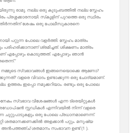
ിൽ ആണ്.
ിരുന്നു രാമു. നല്ല ഒരു കുടുംബത്തിൽ നല്ല സ്നേഹം
രം പ്രശ്നക്കാരനായി. സ്‌കൂളിന് പുറത്തെ ഒരു സ്ഥിരം
ട് മുതിർന്നതിന് ശേഷം ഒരു പോലീസുകാരനെ
്നായി പറ്റുന്ന പോലെ വളർത്തി. സ്നേഹം മാത്രം
ം പരിഹരിക്കാനാണ് ശ്രമിച്ചത്. ശിക്ഷണം മാത്രം
ഹമാണ് എപ്പോഴും കൊടുത്തത്. എപ്പോഴും ഞാൻ
െന്ന്‌.”
ാ നമ്മുടെ സ്വഭാവങ്ങൾ ഇങ്ങനെയൊക്കെ ആണോ?
്? വളരെ വിവാദം ഉണ്ടാക്കുന്ന ഒരു ചോദ്യമാണ്.
ല്ല. ഉത്തരം ഇപ്പൊ നമുക്കറിയാം. രണ്ടും ഒരു പോലെ
ി അനേകം സ്വഭാവ വിശേഷങ്ങൾ എന്ന ട്രെയിറ്റുകൾ
. അഡോപ്‌ഷൻ സ്റ്റഡികൾ എന്നിവയിൽ നിന്ന് വളരെ
ന ചുറ്റുപാടുകളും ഒരു പോലെ പ്രധാനമാണെന്ന്.
ിറ്റി ശതമാനക്കണക്കിൽ അളക്കാൻ പറ്റും. മനുഷ്യ
 അൻപത്തഞ്ച് ശതമാനം സംഭാവന ഉണ്ട് (1 ).