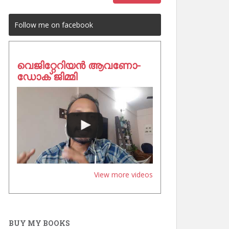
Follow me on facebook
വെജിറ്റേറിയൻ ആവണോ-
ഡോക് ജിമ്മി
View more videos
BUY MY BOOKS