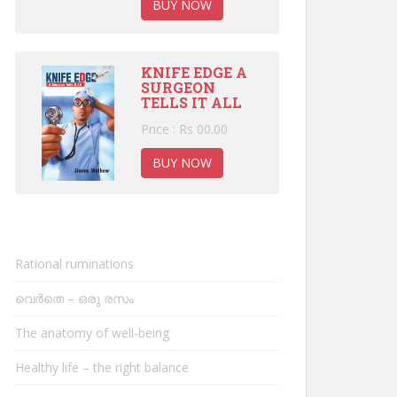
BUY NOW
KNIFE EDGE A
SURGEON
TELLS IT ALL
Price : Rs 00.00
BUY NOW
Rational ruminations
വെർതെ – ഒരു രസം
The anatomy of well-being
Healthy life – the right balance