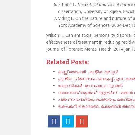
Erhatić L.
The critical analysis of nature
dissertation, University of Rijeka. Facu
Viding E. On the nature and nurture of 
York Academy of Sciences. 2004 Dec;10
Wilson H. Can antisocial personality disorder
effectiveness of treatment in reducing recidiv
Journal of Forensic Mental Health. 2014 Jan;1
Related Posts:
കണ്ണ് മത്തായി- എന്റ്റെ അപ്പൻ
എൻ്റെ പ്രബന്ധം കൊടുപ്പ് എന്ന മലര
ബോഡികൾ- ദേ സംഭവം തുടങ്ങീ.
തന്തൈസ് ആൻഡ് തള്ളയ്‌സ് - മക്കൾ 
പഴേ സഹപാഠിയും ഭാര്യയും തെറിയും
കെഴക്കൻ കൊരങ്ങേ, കെഴങ്ങൻ അല്ലാ