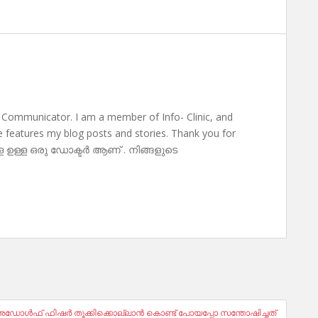
 Communicator. I am a member of Info- Clinic, and
te features my blog posts and stories. Thank you for
ള ഉള്ള ഒരു ഡോക്ടർ ആണ് . നിങ്ങളുടെ
്? അഡോൾഫ് ഫിഷർ തൂക്കിക്കൊല്ലാൻ കൊണ്ട് പോയപ്പോ സന്തോഷിച്ചത്