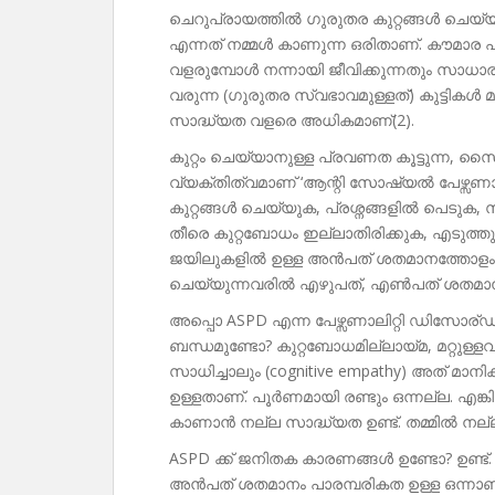
ചെറുപ്രായത്തിൽ ഗുരുതര കുറ്റങ്ങൾ ചെയ്യു
എന്നത് നമ്മൾ കാണുന്ന ഒരിതാണ്. കൗമാര പ്ര
വളരുമ്പോൾ നന്നായി ജീവിക്കുന്നതും സാധാര
വരുന്ന (ഗുരുതര സ്വഭാവമുള്ളത്) കുട്ടികൾ
സാദ്ധ്യത വളരെ അധികമാണ്(2).
കുറ്റം ചെയ്യാനുള്ള പ്രവണത കൂട്ടുന്ന, സൈക്
വ്യക്തിത്വമാണ് ‘ആന്റി സോഷ്യൽ പേഴ്സണാല
കുറ്റങ്ങൾ ചെയ്യുക, പ്രശ്നങ്ങളിൽ പെടുക, 
തീരെ കുറ്റബോധം ഇല്ലാതിരിക്കുക, എടുത്
ജയിലുകളിൽ ഉള്ള അൻപത് ശതമാനത്തോളം പേർക്
ചെയ്യുന്നവരിൽ എഴുപത്, എൺപത് ശതമാനത്
അപ്പൊ ASPD എന്ന പേഴ്സണാലിറ്റി ഡിസോര്ഡ
ബന്ധമുണ്ടോ? കുറ്റബോധമില്ലായ്മ, മറ്റുള
സാധിച്ചാലും (cognitive empathy) അത് മാനി
ഉള്ളതാണ്. പൂർണമായി രണ്ടും ഒന്നല്ല. എങ
കാണാൻ നല്ല സാദ്ധ്യത ഉണ്ട്. തമ്മിൽ നല്ല 
ASPD ക്ക് ജനിതക കാരണങ്ങൾ ഉണ്ടോ? ഉണ്ട
അൻപത് ശതമാനം പാരമ്പരികത ഉള്ള ഒന്നാണ് 