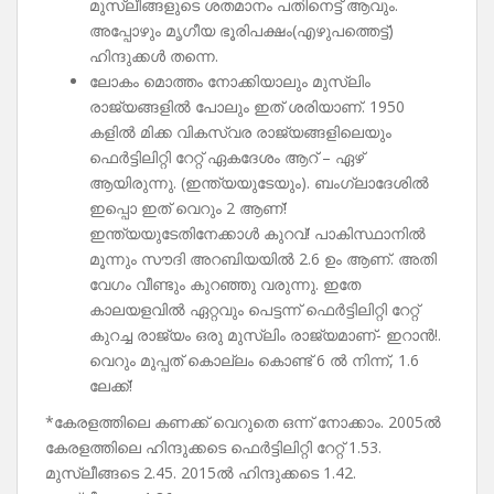
മുസ്ലീങ്ങളുടെ ശതമാനം പതിനെട്ട് ആവും.
അപ്പോഴും മൃഗീയ ഭൂരിപക്ഷം(എഴുപത്തെട്ട്‍)
ഹിന്ദുക്കൾ തന്നെ.
ലോകം മൊത്തം നോക്കിയാലും മുസ്‌ലിം
രാജ്യങ്ങളിൽ പോലും ഇത് ശരിയാണ്. 1950
കളിൽ മിക്ക വികസ്വര രാജ്യങ്ങളിലെയും
ഫെർട്ടിലിറ്റി റേറ്റ് ഏകദേശം ആറ് – ഏഴ്
ആയിരുന്നു. (ഇന്ത്യയുടേയും). ബംഗ്ലാദേശിൽ
ഇപ്പൊ ഇത് വെറും 2 ആണ്!
ഇന്ത്യയുടേതിനേക്കാൾ കുറവ്! പാകിസ്ഥാനിൽ
മൂന്നും സൗദി അറബിയയിൽ 2.6 ഉം ആണ്. അതി
വേഗം വീണ്ടും കുറഞ്ഞു വരുന്നു. ഇതേ
കാലയളവിൽ ഏറ്റവും പെട്ടന്ന് ഫെർട്ടിലിറ്റി റേറ്റ്
കുറച്ച രാജ്യം ഒരു മുസ്‌ലിം രാജ്യമാണ്- ഇറാൻ!.
വെറും മുപ്പത് കൊല്ലം കൊണ്ട് 6 ൽ നിന്ന്, 1.6
ലേക്ക്!
*കേരളത്തിലെ കണക്ക് വെറുതെ ഒന്ന് നോക്കാം. 2005ൽ
കേരളത്തിലെ ഹിന്ദുക്കടെ ഫെർട്ടിലിറ്റി റേറ്റ് 1.53.
മുസ്ലീങ്ങടെ 2.45. 2015ൽ ഹിന്ദുക്കടെ 1.42.