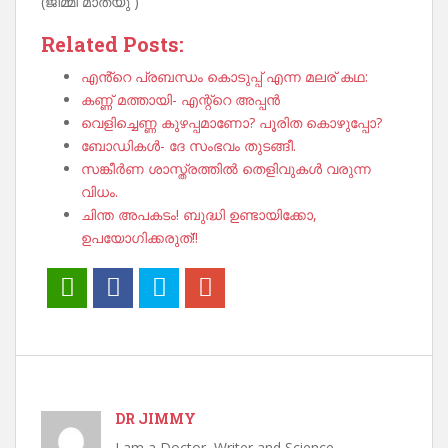
(ജിമ്മി മാത്യു )
Related Posts:
എൻ്റെ പ്രബന്ധം കൊടുപ്പ് എന്ന മലര് കഥ:
കണ്ണ് മത്തായി- എന്റ്റെ അപ്പൻ
വെളിച്ചെണ്ണ കുഴപ്പമാണോ? പൂരിത കൊഴുപ്പോ?
ബോഡികൾ- ദേ സംഭവം തുടങ്ങീ.
സങ്കീർണ ശാസ്ത്രത്തിൽ തെളിവുകൾ വരുന്ന
വിധം.
ചിന്ത അപകടം! ബുദ്ധി ഉണ്ടായിക്കോ,
ഉപയോഗിക്കരുത്!!
DR JIMMY
I am a Doctor, Writer and Science