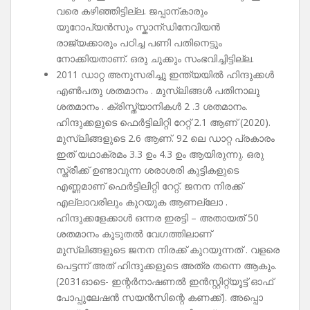
വരെ കഴിഞ്ഞിട്ടില്ല. ജപ്പാന്കാരും
യൂറോപ്യൻസും സ്കാന്ഡിനേവിയൻ
രാജ്യക്കാരും പഠിച്ച പണി പതിനെട്ടും
നോക്കിയതാണ്. ഒരു ചുക്കും സംഭവിച്ചിട്ടില്ല.
2011 ഡാറ്റ അനുസരിച്ചു ഇന്ത്യയിൽ ഹിന്ദുക്കൾ
എൺപതു ശതമാനം . മുസ്ലിങ്ങൾ പതിനാലു
ശതമാനം . ക്രിസ്ത്യാനികൾ 2 .3 ശതമാനം.
ഹിന്ദുക്കളുടെ ഫെർട്ടിലിറ്റി റേറ്റ് 2.1 ആണ് (2020).
മുസ്ലിങ്ങളുടെ 2.6 ആണ്. 92 ലെ ഡാറ്റ പ്രകാരം
ഇത് യഥാക്രമം 3.3 ഉം 4.3 ഉം ആയിരുന്നു. ഒരു
സ്ത്രീക്ക് ഉണ്ടാവുന്ന ശരാശരി കുട്ടികളുടെ
എണ്ണമാണ് ഫെർട്ടിലിറ്റി റേറ്റ്. ജനന നിരക്ക്
എല്ലാവരിലും കുറയുക ആണല്ലോ .
ഹിന്ദുക്കളേക്കാൾ ഒന്നര ഇരട്ടി – അതായത് 50
ശതമാനം കൂടുതൽ വേഗത്തിലാണ്
മുസ്ലിങ്ങളുടെ ജനന നിരക്ക് കുറയുന്നത് . വളരെ
പെട്ടന്ന് അത് ഹിന്ദുക്കളുടെ അത്ര തന്നെ ആകും.
(2031ഓടെ- ഇന്റർനാഷണൽ ഇൻസ്റ്റിറ്റ്യൂട്ട് ഓഫ്
പോപ്പുലേഷൻ സയൻസിന്റെ കണക്ക്). അപ്പൊ