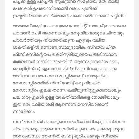
പച്ചക്ക് ഉള്ള പറച്ചിൽ ആകുമ്പോ സമുദായ, മത, ജാതി
പേരുകൾ ഉപയോഗിക്കേണ്ടി വരും. എനിക്ക്
ഇഷ്ടമില്ലാത്ത കാര്യമാണ്, പക്ഷെ ഒഴിവാക്കാൻ പറ്റില്ല.
അതാണ് ആദ്യം പറയേണ്ട പോയിന്റ്. നമ്മക്ക് ഇതൊക്കെ
പറയാൻ പേടി ആണെങ്കിലും മനുഷ്യന്മാരുടെ ചിന്തയും
പ്രവർത്തിയും നിയന്ത്രിക്കുന്ന ഏറ്റവും വലിയ
ശക്തികളിൽ ഒന്നാണ് സാമുദായിക, സ്വത്വ ചിന്ത.
ഫിസിക്സിന്റെയും കെമിസ്ട്രിയുടെയും അടിസ്ഥാന
തത്വങ്ങൾ ഗണിത ഭാഷയിൽ ആണ് എന്നത് പോലെ,
പൊളിറ്റിക്സ്, എക്കണോമിക്സ് എന്നിവയുടെ ഒക്കെ
അടിസ്ഥാന തലം മന ശാസ്ത്രമാണ്. സാമൂഹിക
മനഃശാസ്ത്രത്തിൽ നിന്ന് വേറിട്ട് ഒരു വ്യക്തി
മനഃശാസ്ത്രം ഇല്ല തന്നെ. കമ്മ്യൂണിസ്റ്റുകാരായാലും,
പല ഗ്രൂപ്പുകൾ ഉള്ള യുക്തിവാദികളെ നോക്കിയാലും,
ഇത് ഒരു വലിയ ശരി ആണെന്ന് മനസിലാക്കാൻ
സാധിക്കും.
നസ്രാണികൾ പൊതുവെ വർഗീയ വാദികളും വിദ്വെഷ
പ്രചാരകരും ആണെന്ന മട്ടിൽ കുറെ ചർച്ച കണ്ടു. ശുദ്ധ
അസംബന്ധം ആണിത്. ബഹു ഭൂരിപക്ഷവും സ്വന്തം