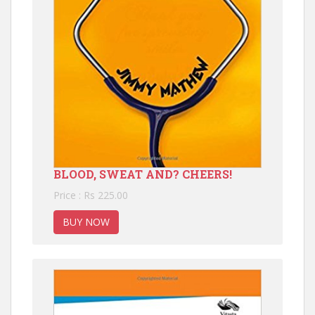
BLOOD, SWEAT AND? CHEERS!
Price : Rs 225.00
BUY NOW