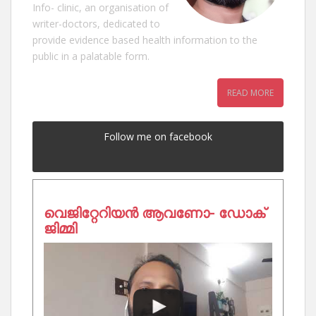
Info- clinic, an organisation of
writer-doctors, dedicated to
provide evidence based health information to the
public in a palatable form.
READ MORE
Follow me on facebook
വെജിറ്റേറിയൻ ആവണോ- ഡോക്
ജിമ്മി