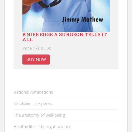
KNIFE EDGE A SURGEON TELLS IT
ALL
Price : Rs 00.00
BUY NOW
Rational ruminations
വെർതെ – ഒരു രസം
The anatomy of well-being
Healthy life – the right balance