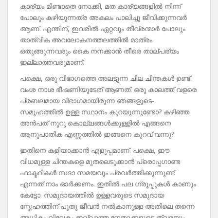
കാര്യം മിണ്ടാതെ നോക്കി, മത കാര്യങ്ങളിൽ നിന്ന്
പോലും കഴിയുന്നത്ര അകലം പാലിച്ചു ജീവിക്കുന്നവർ
ആണ്. എന്തിന്, ഇവരിൽ ഏറ്റവും തീവ്രന്മാർ പോലും
താത്വിക അവലോകനത്തലത്തിൽ മാത്രം
ഒതുങ്ങുന്നവരും കൈ നനക്കാൻ തീരെ താല്പര്യം
ഇല്ലാത്തവരുമാണ്.
പക്ഷെ, ഒരു വിഭാഗത്തെ അലട്ടുന്ന ചില ചിന്തകൾ ഉണ്ട്.
വംശ നാശ ഭീഷണിയുടേത് ആണത്. ഒരു കാലത്ത് വളരെ
പ്രബലമായ വിഭാഗമായിരുന്ന ഞങ്ങളുടെ-
സമൂഹത്തിൽ ഉള്ള സ്ഥാനം കുറയുന്നുണ്ടോ? കഴിഞ്ഞ
അൻപത് നൂറു കൊല്ലങ്ങൾക്കുള്ളിൽ എങ്ങനെ
ആനുപാതിക എണ്ണത്തിൽ ഇങ്ങനെ കുറവ് വന്നു?
ഇതിനെ കളിയാക്കാൻ എളുപ്പമാണ്. പക്ഷെ, ഈ
വിധമുള്ള ചിന്തകളെ മുതലെടുക്കാൻ പ്രൊപ്പഗാണ്ട
ഫാക്ടറികൾ സദാ സമയവും പ്രവർത്തിക്കുന്നുണ്ട്
എന്നത് നാം ഓർക്കണം. ഇതിൽ പല ഗ്രൂപ്പുകൾ കാണും
കേട്ടോ. സമുദായത്തിൽ ഉള്ളവരുടെ സമുദായ
സ്നേഹത്തിന് പുതു ജീവൻ നൽകാനുള്ള അതിലെ തന്നെ
അധികം വിവേകം ഇല്ലാത്ത നേതാക്കളുടെ ത്വരയും