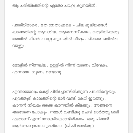
ആ ചരിത്രത്തിന്റെ ഏതോ ചവറ്റു കൂനയിൽ .
പാതിരിമാരെ , മത നേതാക്കളെ – ചില മൂല്യങ്ങൾ
കാലത്തിന്റെ ആവശ്യം ആണെന്ന് കാലം തെളിയിക്കട്ടെ .
അതിൽ ചിലർ ചവറ്റു കൂനയിൽ വീഴും . ചിലരെ ചരിത്രം
വാഴ്ത്തും .
മോളിൽ നിന്നല്ല , ഉള്ളിൽ നിന്ന് വരണം വിവേകം.
എന്നാലേ ഗുണം ഉണ്ടാവൂ .
എന്തായാലും കെട്ടി പിടിച്ചോണ്ടിരിക്കുന്ന പലതിന്റെയും
പുറത്തൂടി കാലത്തിന്റെ ടാർ വണ്ടി കേറി ഇറങ്ങും .
കാനൻ നിയമം ഒക്കെ കാനയിൽ കിടക്കും . അങ്ങനെ
അങ്ങനെ പോകും . നമ്മൾ വണ്ടിക്കു ചെവി ഓർത്തു ശരി
ഏതാണ് എന്ന് നോക്കികൊണ്ടിരിക്കാം . ഒരു പ്ലാൻ
ആർക്കോ ഉണ്ടാവുമല്ലോ . (ജിമ്മി മാത്യു )