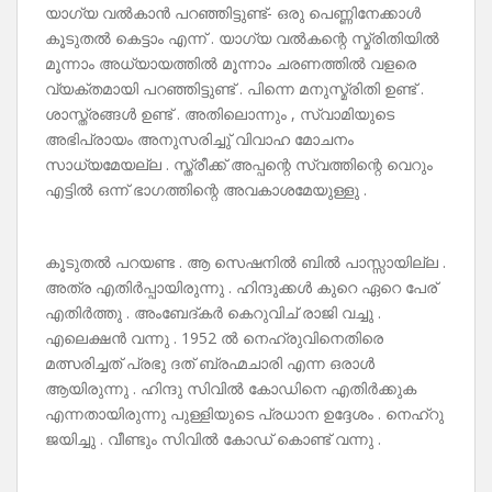
യാഗ്യ വൽകാൻ പറഞ്ഞിട്ടുണ്ട്- ഒരു പെണ്ണിനേക്കാൾ
കൂടുതൽ കെട്ടാം എന്ന് . യാഗ്യ വൽകന്റെ സ്മ്രിതിയിൽ
മൂന്നാം അധ്യായത്തിൽ മൂന്നാം ചരണത്തിൽ വളരെ
വ്യക്തമായി പറഞ്ഞിട്ടുണ്ട് . പിന്നെ മനുസ്മ്രിതി ഉണ്ട് .
ശാസ്ത്രങ്ങൾ ഉണ്ട് . അതിലൊന്നും , സ്വാമിയുടെ
അഭിപ്രായം അനുസരിച്ചു് വിവാഹ മോചനം
സാധ്യമേയല്ല . സ്ത്രീക്ക് അപ്പന്റെ സ്വത്തിന്റെ വെറും
എട്ടിൽ ഒന്ന് ഭാഗത്തിന്റെ അവകാശമേയുള്ളു .
കൂടുതൽ പറയണ്ട . ആ സെഷനിൽ ബിൽ പാസ്സായില്ല .
അത്ര എതിർപ്പായിരുന്നു . ഹിന്ദുക്കൾ കുറെ ഏറെ പേര്
എതിർത്തു . അംബേദ്‌കർ കെറുവിച് രാജി വച്ചു .
എലെക്ഷൻ വന്നു . 1952 ൽ നെഹ്രുവിനെതിരെ
മത്സരിച്ചത് പ്രഭു ദത് ബ്രഹ്മചാരി എന്ന ഒരാൾ
ആയിരുന്നു . ഹിന്ദു സിവിൽ കോഡിനെ എതിർക്കുക
എന്നതായിരുന്നു പുള്ളിയുടെ പ്രധാന ഉദ്ദേശം . നെഹ്‌റു
ജയിച്ചു . വീണ്ടും സിവിൽ കോഡ് കൊണ്ട് വന്നു .