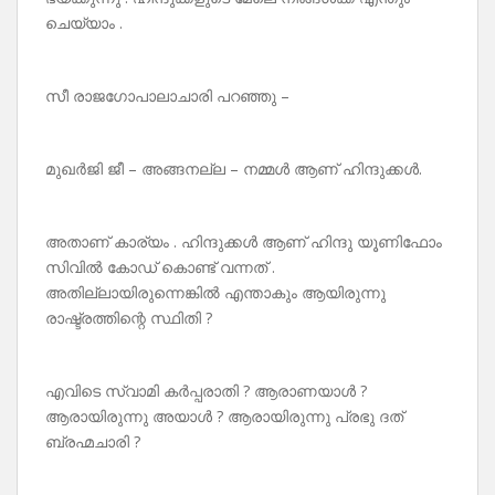
ചെയ്യാം .
സീ രാജഗോപാലാചാരി പറഞ്ഞു –
മുഖർജി ജീ – അങ്ങനല്ല – നമ്മൾ ആണ് ഹിന്ദുക്കൾ.
അതാണ് കാര്യം . ഹിന്ദുക്കൾ ആണ് ഹിന്ദു യൂണിഫോം
സിവിൽ കോഡ് കൊണ്ട് വന്നത് .
അതില്ലായിരുന്നെങ്കിൽ എന്താകും ആയിരുന്നു
രാഷ്ട്രത്തിന്റെ സ്ഥിതി ?
എവിടെ സ്വാമി കർപ്പരാതി ? ആരാണയാൾ ?
ആരായിരുന്നു അയാൾ ? ആരായിരുന്നു പ്രഭു ദത്
ബ്രഹ്മചാരി ?