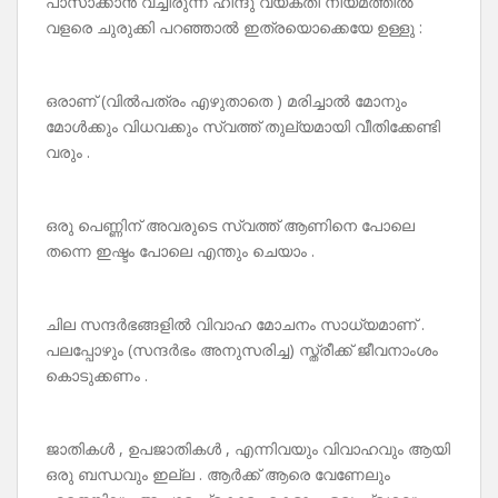
പാസാക്കാൻ വച്ചിരുന്ന ഹിന്ദു വ്യക്തി നിയമത്തിൽ
വളരെ ചുരുക്കി പറഞ്ഞാൽ ഇത്രയൊക്കെയേ ഉള്ളു :
ഒരാണ് (വിൽപത്രം എഴുതാതെ ) മരിച്ചാൽ മോനും
മോൾക്കും വിധവക്കും സ്വത്ത് തുല്യമായി വീതിക്കേണ്ടി
വരും .
ഒരു പെണ്ണിന് അവരുടെ സ്വത്ത് ആണിനെ പോലെ
തന്നെ ഇഷ്ടം പോലെ എന്തും ചെയാം .
ചില സന്ദർഭങ്ങളിൽ വിവാഹ മോചനം സാധ്യമാണ് .
പലപ്പോഴും (സന്ദർഭം അനുസരിച്ച) സ്ത്രീക്ക് ജീവനാംശം
കൊടുക്കണം .
ജാതികൾ , ഉപജാതികൾ , എന്നിവയും വിവാഹവും ആയി
ഒരു ബന്ധവും ഇല്ല . ആർക്ക് ആരെ വേണേലും