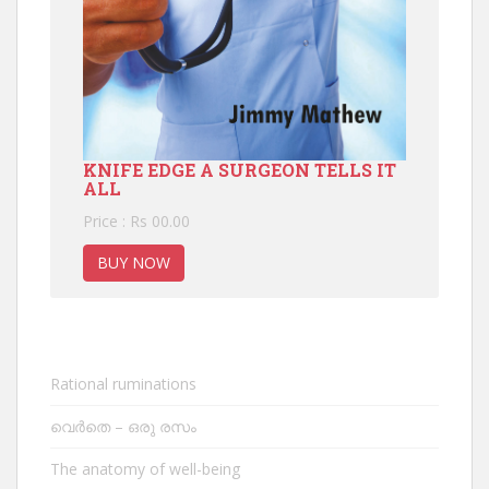
KNIFE EDGE A SURGEON TELLS IT
ALL
Price : Rs 00.00
BUY NOW
Rational ruminations
വെർതെ – ഒരു രസം
The anatomy of well-being