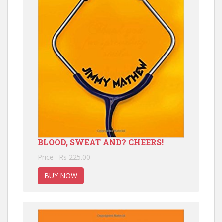
BLOOD, SWEAT AND? CHEERS!
Price : Rs 225.00
BUY NOW