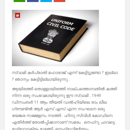
സ്വാമി കർപ്രാതി മഹാരാജ് എന്ന് കേട്ടിട്ടുണ്ടോ ? ഇല്ലാ
? ഞാനും കേട്ടിട്ടില്ലായിരുന്നു .
ആയിരത്തി തൊള്ളായിരത്തി നാല്പത്തൊമ്പതിൽ കത്തി
നിന്ന ഒരു സംഭവമായിരുന്നു ഈ സ്വാമി . 1949
ഡിസംബർ 11 ആം തീയതി ഡൽഹിയിലെ രാം ലീല
ഗ്രൗണ്ടിൽ ആർ എസ് എസ് എന്ന സംഘടന ഒരു
ഭയങ്കര സമ്മേളനം നടത്തി . ഹിന്ദു സിവിൾ കോഡിനെ
എതിർത്ത് തോൽപ്പിക്കാനാണ് സമരം . നെഹ്‌റു ചാവട്ടെ .
മുദ്രാവാക്യം മുഴങ്ങി. നെഹ്രുവിന്റേയും