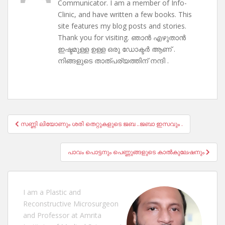
Communicator. I am a member of Info-
Clinic, and have written a few books. This
site features my blog posts and stories.
Thank you for visiting. ഞാൻ എഴുതാൻ
ഇഷ്ടമുള്ള ഉള്ള ഒരു ഡോക്ടർ ആണ് .
നിങ്ങളുടെ താത്പര്യത്തിന് നന്ദി .
Post
സണ്ണി ലിയോണും ശരി തെറ്റുകളുടെ ജബ ..ജബാ ഇസവും .
navigation
പാവം പൊട്ടനും പെണ്ണുങ്ങളുടെ കാൽകുലേഷനും
I am a Plastic and
Reconstructive Microsurgeon
and Professor at Amrita