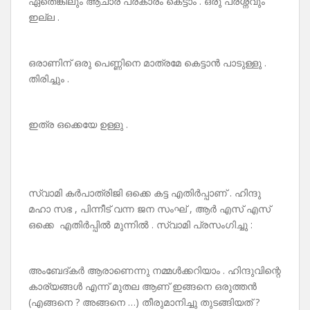
ഏതെങ്കിലും ആചാര പ്രകാരം കെട്ടാം . ഒരു പ്രശ്നവും
ഇല്ല .
ഒരാണിന് ഒരു പെണ്ണിനെ മാത്രമേ കെട്ടാൻ പാടുള്ളു .
തിരിച്ചും .
ഇത്ര ഒക്കെയേ ഉള്ളു .
സ്വാമി കർപാത്രിജി ഒക്കെ കട്ട എതിർപ്പാണ് . ഹിന്ദു
മഹാ സഭ , പിന്നീട് വന്ന ജന സംഘ് , ആർ എസ് എസ്
ഒക്കെ എതിർപ്പിൽ മുന്നിൽ . സ്വാമി പ്രസംഗിച്ചു :
അംബേദ്‌കർ ആരാണെന്നു നമ്മൾക്കറിയാം . ഹിന്ദുവിന്റെ
കാര്യങ്ങൾ എന്ന് മുതല ആണ് ഇങ്ങനെ ഒരുത്തൻ
(എങ്ങനെ ? അങ്ങനെ …) തീരുമാനിച്ചു തുടങ്ങിയത് ?