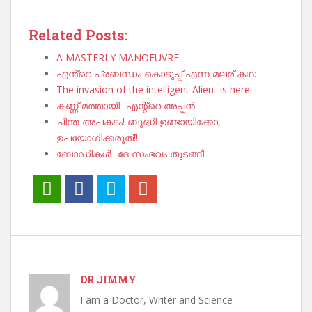
Related Posts:
A MASTERLY MANOEUVRE
എൻ്റെ പ്രബന്ധം കൊടുപ്പ് എന്ന മലര് കഥ:
The invasion of the intelligent Alien- is here.
കണ്ണ് മത്തായി- എന്റ്റെ അപ്പൻ
ചിന്ത അപകടം! ബുദ്ധി ഉണ്ടായിക്കോ,
ഉപയോഗിക്കരുത്!!
ബോഡികൾ- ദേ സംഭവം തുടങ്ങീ.
DR JIMMY
I am a Doctor, Writer and Science