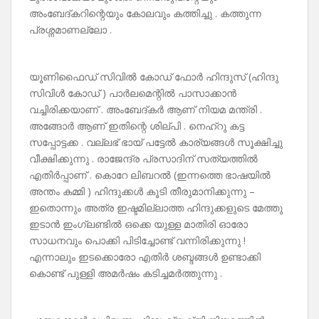
അംബേദ്കറിന്റെയും കോലവും കത്തിച്ചു . കത്തുന്ന
പ്രശ്നമാണല്ലോ .
യൂണിഫൈഡ് സിവിൽ കോഡ് ഫോർ ഹിന്ദുസ് (ഹിന്ദു
സിവിൾ കോഡ് ) പാർലമെന്റിൽ പാസാക്കാൻ
വച്ചിരിക്കയാണ് . അംബേദ്‌കർ ആണ് നിയമ മന്ത്രി .
അങ്ങോർ ആണ് ഇതിന്റെ ശില്പി . നെഹ്‌റു കട്ട
സപ്പോട്ടക്ക . വല്ലഭ് ഭായ് പട്ടേൽ കാര്യങ്ങൾ സൂക്ഷിച്ചു
വീക്ഷിക്കുന്നു . രാജേന്ദ്ര പ്രസാദിന് സത്യത്തിൽ
എതിർപ്പാണ് . കൊറേ ലിബറൽ (ഇന്നത്തെ ഭാഷയിൽ
അന്തം കമ്മി ) ഹിന്ദുക്കൾ കൂടി തീരുമാനിക്കുന്നു –
ഇതൊന്നും അത്ര ഇഷ്ടമില്ലാത്ത ഹിന്ദുക്കളുടെ മേത്തു
ഇടാൻ ഇംഗ്ലണ്ടിൽ ഒക്കെ യുള്ള മാതിരി ഓരോ
സാധനവും പൊക്കി പിടിച്ചോണ്ട് വന്നിരിക്കുന്നു !
എന്നാലും ഇടക്കൊരോ എതിർ ശബ്ദങ്ങൾ ഉണ്ടാക്കി
കൊണ്ട് പുള്ളി അമർഷം കടിച്ചമർത്തുന്നു .