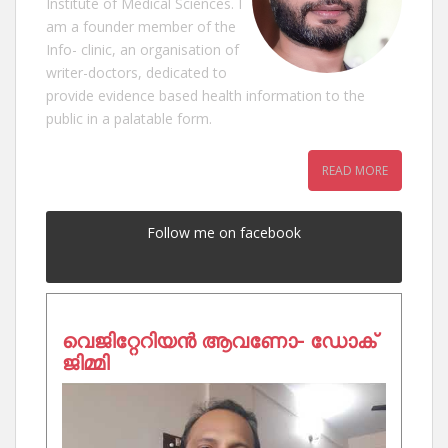
Institute of Medical Sciences. I
am a founder member of the
Info- clinic, an organisation of
writer-doctors, dedicated to
provide evidence based health information to the
public in a palatable form.
READ MORE
Follow me on facebook
വെജിറ്റേറിയൻ ആവണോ- ഡോക്
ജിമ്മി