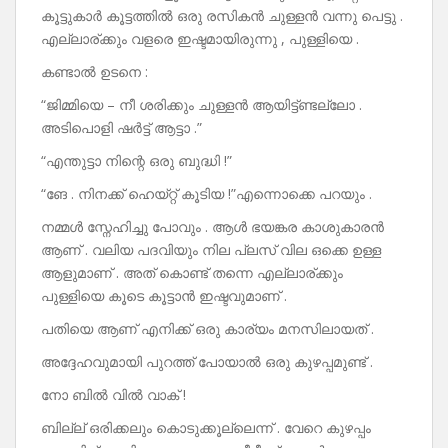
കൂട്ടുകാർ കൂട്ടത്തിൽ ഒരു രസികൻ ചുള്ളൻ വന്നു പെട്ടു .
എല്ലാര്ക്കും വളരെ ഇഷ്ടമായിരുന്നു , പുള്ളിയെ .
കണ്ടാൽ ഉടനെ :
“ജിമ്മിയെ – നീ ശരിക്കും ചുള്ളൻ ആയിട്ട്ണ്ടല്ലോ .
അടിപൊളി ഷർട്ട് ആട്ടാ .”
“എന്തുട്ടാ നിന്റെ ഒരു ബുദ്ധി !”
“ങേ . നിനക്ക് ഹെയ്റ്റ് കൂടിയ !”എന്നൊക്കെ പറയും .
നമ്മൾ സ്നേഹിച്ചു പോവും . ആൾ ഭയങ്കര കാശുകാരൻ
ആണ് . വലിയ പദവിയും നില പ്ലസ് വില ഒക്കെ ഉള്ള
ആളുമാണ് . അത് കൊണ്ട് തന്നെ എല്ലാര്ക്കും
പുള്ളിയെ കൂടെ കൂട്ടാൻ ഇഷ്ടവുമാണ് .
പതിയെ ആണ് എനിക്ക് ഒരു കാര്യം മനസിലായത് .
അദ്ദേഹവുമായി പുറത്ത് പോയാൽ ഒരു കുഴപ്പമുണ്ട് .
നോ ബിൽ വിൽ വാക് !
ബില്ല് ഒരിക്കലും കൊടുക്കൂല്ലെന്ന് . വേറെ കുഴപ്പം