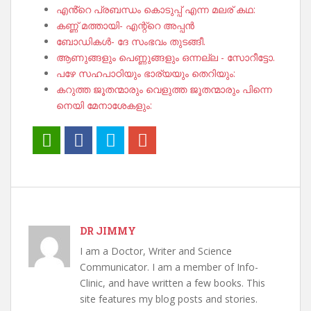
എൻ്റെ പ്രബന്ധം കൊടുപ്പ് എന്ന മലര് കഥ:
കണ്ണ് മത്തായി- എന്റ്റെ അപ്പൻ
ബോഡികൾ- ദേ സംഭവം തുടങ്ങീ.
ആണുങ്ങളും പെണ്ണുങ്ങളും ഒന്നല്ല - സോറീട്ടോ.
പഴേ സഹപാഠിയും ഭാര്യയും തെറിയും:
കറുത്ത ജൂതന്മാരും വെളുത്ത ജൂതന്മാരും പിന്നെ
നെയി മേനാശേകളും:
DR JIMMY
I am a Doctor, Writer and Science
Communicator. I am a member of Info-
Clinic, and have written a few books. This
site features my blog posts and stories.