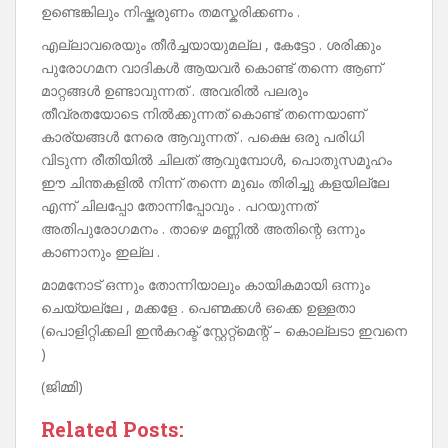
ഉണ്ടെങ്കിലും നിഷ്കരുണം തമസ്കരിക്കണം .
എല്ലാവരെയും തീർച്ചയായുമല്ല , കേട്ടോ . ശരിക്കും
പുരോഗമന വാദികൾ ആയവർ കൊണ്ട് തന്നെ ആണ്
മാറ്റങ്ങൾ ഉണ്ടാവുന്നത് . അവരിൽ പലരും
തീവ്രതയോടെ നിൽക്കുന്നത് കൊണ്ട് തന്നെയാണ്
കാര്യങ്ങൾ നേരെ ആവുന്നത് . പക്ഷെ ഒരു പരിധി
വിടുന്ന രീതിയിൽ ചിലത് ആവുമ്പോൾ, പൊതുസമൂഹം
ഈ ചിന്തകളിൽ നിന്ന് തന്നെ മുഖം തിരിച്ചു കളയില്ലേ
എന്ന് ചിലപ്പോ തോന്നിപ്പോവും . പറയുന്നത്
അതിപുരോഗമനം . താഴെ മണ്ണിൽ അതിന്റെ ഒന്നും
കാണാനും ഇല്ല .
മാമനോട് ഒന്നും തോന്നിയാലും കായികമായി ഒന്നും
ചെയ്യല്ലേ , മക്കളേ . പെണ്മക്കൾ ഒക്കെ ഉള്ളതാ
(പൊളിറ്റിക്കലി ഇൻകറക്ട് സ്റ്റേറ്റ്മെന്റ് – കൊല്ലടാ ഇവനെ
)
(ജിമ്മി)
Related Posts: