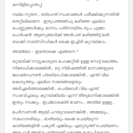
കമ്പിളിപ്പൊതപ്പ് .
നല്ല നൂതന , ബ്രഹത് സംഭവങ്ങൾ പരീക്ഷിക്കുന്നതിൽ
തെറ്റില്ലെന്നേ . ഇരുപത്തഞ്ചു കഴിഞ്ഞ എല്ലാ
പെണ്ണുങ്ങൾക്കും മാസം പതിനായിരം രൂപ ചുമ്മാ .
പെൻഷൻ .ആണുങ്ങൾക്ക് അൻപത് കഴിഞ്ഞിട്ട് മതി .
ബാക്കി സബ്‌സിഡികൾ ഒക്കെ ഇച്ചിരി കുറയ്ക്കാം .
അയ്യോ – ഇതൊക്കെ എങ്ങനെ ?
ഒറ്റയടിക്ക് നാട്ടുകാരുടെ പോക്കറ്റിൽ ഉള്ള നോട്ട് മൊത്തം
നിരോധിക്കാമെങ്കിൽ , ഒറ്റ നിമിഷത്തിൽ മാസങ്ങളുടെ
ലോക്ഡൌൺ പ്രഖ്യാപിക്കാമെങ്കിൽ , എന്ത് വില
കൊടുത്തും എല്ലാ സമരങ്ങളെയും
അടിച്ചമർത്താമെങ്കിൽ , പെട്രോൾ വില എന്ത്
സംഭവിച്ചാലും കുറയ്ക്കില്ല എന്ന് തീരുമാനിക്കാമെങ്കിൽ
ഇതും നടക്കും . ഇച്ജാശക്തി വേണം , അത്രേ ഉള്ളു .
പേർസണൽ ആയി പറയുവാണെങ്കിൽ , അമ്മയും ,
സഹോദരിയും , ഭാര്യയും ഒക്കെ ചെയ്യുന്ന
കാര്യങ്ങളിൽ പകുതി എങ്കിലും ഏറ്റെടുത്ത് ചെയ്യണം .
അപ്പോൾ അത് ചെയ്യേണ്ടി വരാത്ത മൂരാച്ചികളായ