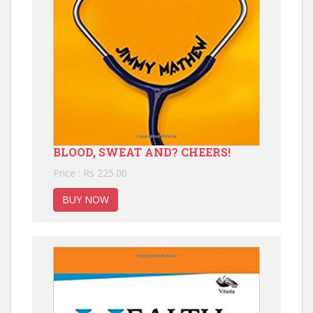
BLOOD, SWEAT AND? CHEERS!
Price : Rs 225.00
BUY NOW