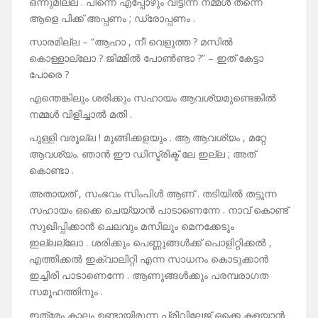
ഒന്നുമില്ല . പിന്നെ എപ്പോഴും വീട്ടീന്ന് നമ്മൾ തന്നെ
ആളെ പിക്ക് അപ്പണം ; ഡ്രോപ്പണം .
സാരമില്ല – “ആഹാ , നീ വെളുത്ത ? മസിൽ
കൊള്ളാല്ലോ ? ജിമ്മിൽ പോൺണ്ടാ ?” – ഇത് കേട്ടാ
പോരെ ?
എന്തെങ്കിലും ശരിക്കും സഹായം ആവശ്യമുണ്ടെങ്കിൽ
നമ്മൾ വിളിച്ചാൽ മതി .
പുള്ളി വരൂല്ല ! മുങ്ങിക്കളയും . ആ ആവശ്യം , മറ്റേ
ആവശ്യം. ഞാൻ ഈ ഡിസ്ട്രിക്ട് ലേ ഇല്ല ; അത്
കൊണ്ടാ .
അതായത് , സംഭവം സിംപിൾ ആണ് . തടിയിൽ തട്ടുന്ന
സഹായം ഒക്കെ ചെയ്യാൻ പാടാണെന്നേ . നാവ് കൊണ്ട്
സുഖിപ്പിക്കാൻ ചെലവും മസിലും മെനക്കേടും
ഇല്ലല്ലോ . ശരിക്കും പെണ്ണുങ്ങൾക്ക് പൊളിറ്റിക്കൽ ,
എത്തിക്കൽ ഇക്വാലിറ്റി എന്ന സാധനം കൊടുക്കാൻ
ഇച്ചിരി പാടാണെന്നേ . ആണുങ്ങൾക്കും പരമ്പരാഗത
സമൂഹത്തിനും .
ഇത്രേം കാലം ഉണ്ടായിരുന്ന പ്രിവിലേജ് ഒക്കെ കളയാൻ