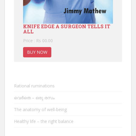
KNIFE EDGE A SURGEON TELLS IT
ALL
Price : Rs 00.00
BUY NOW
Rational ruminations
വെർതെ – ഒരു രസം
The anatomy of well-being
Healthy life – the right balance