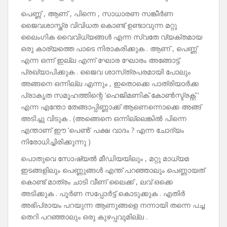
പെണ്ണ് , ആണ് , പിന്നെ , സാധാരണ സങ്കീർണ
ജൈവശാസ്ത്ര വിവിധത കൊണ്ട് ഉണ്ടാവുന്ന മറ്റു
ലൈംഗിക വൈവിധ്യങ്ങൾ എന്ന സ്വതേ വ്യക്തമായ
ഒരു കാര്യത്തെ പാടെ നിരാകരിക്കുക . ആണ് , പെണ്ണ്
എന്ന ഒന്ന് ഇല്ല എന്ന് ഘോര ഘോരം അങ്ങോട്ട്
പ്രഖ്യാപിക്കുക . ജൈവ ശാസ്‌ത്രപരമായി പോലും
അങ്ങനെ ഒന്നില്ല എന്നും , ഇതൊക്കെ പാത്രിയാർക്ക
പ്രാകൃത സമൂഹത്തിന്റെ ‘ഹെജിമണിക് കോൺസ്ട്രക്റ്റ് ‘
എന്ന എന്തോ തേങ്ങാപ്പിണ്ണാക്ക് ആണെന്നൊക്കെ അങ്ങ്
അടിച്ചു വിടുക . (അങ്ങെനെ ഒന്നില്ലെങ്കിൽ പിന്നെ
എന്താണ് ഈ ‘പെൺ’ പക്ഷ വാദം ? എന്ന ചോദ്യം
നിരോധിച്ചിരിക്കുന്നു )
പൊതുവെ സോഷ്യൽ മീഡിയയിലും , മറ്റു മാധ്യമ
ഇടങ്ങളിലും പെണ്ണുങ്ങൾ എന്ത് പറഞ്ഞാലും പെണ്ണായത്
കൊണ്ട് മാത്രം ചാടി വീണ് ലൈക്ക് , ലവ് ഒക്കെ
അടിക്കുക . പൂർണ സപ്പോർട്ട് കൊടുക്കുക . എതിർ
അഭിപ്രായം പറയുന്ന ആണുങ്ങളെ നന്നായി തന്നെ പച്ച
തെറി പറഞ്ഞാലും ഒരു കുഴപ്പവുമില്ല .