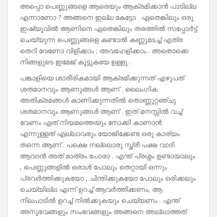
അപ്പൊ പെണ്ണുങ്ങളെ ആരെയും ആക്രമിക്കാൻ പാടില്ല
എന്നാണോ ? അങ്ങനെ ഇല്ല കേട്ടോ . ഏതെങ്കിലും ഒരു
ഇഷ്യൂവിൽ ആണിനെ ഏതെങ്കിലും തരത്തിൽ സപ്പോർട്ട്
ചെയ്യുന്ന പെണ്ണുങ്ങളെ കണ്ടാൽ കണ്ണുമടച്ച് എത്ര
തെറി വേണോ വിളിക്കാം ; അവഹേളിക്കാം . അതൊക്കെ
നിങ്ങളുടെ ഇമേജ് കൂട്ടുകയേ ഉള്ളു .
പങ്കാളിയെ ശാരീരികമായി ആക്രമിക്കുന്നത് എഴുപത്
ശതമാനവും ആണുങ്ങൾ ആണ് . ലൈംഗിക
അതിക്രമങ്ങൾ കാണിക്കുന്നതിൽ തൊണ്ണൂറ്റഞ്ചു
ശതമാനവും ആണുങ്ങൾ ആണ് . ഇത് മനസ്സിൽ വച്ച്
വേണം ഏത് നിയമത്തെയും നോക്കി കാണാൻ
എന്നുള്ളത് എല്ലാവരും യോജിക്കേണ്ട ഒരു കാര്യം
തന്നെ ആണ് . പക്ഷെ നല്ലൊരു സ്ത്രീ പക്ഷ വാദി
ആവാൻ അത് മാത്രം പോരാ . എന്ത് പ്രശ്നം ഉണ്ടായാലും
, പെണ്ണുങ്ങളിൽ ഒരാൾ പോലും തെറ്റായി ഒന്നും
പ്രവർത്തിക്കുകയോ , ചിന്തിക്കുകയോ പോലും ഒരിക്കലും
ചെയ്യില്ല എന്ന് ഉറച്ച് ആവർത്തിക്കണം, ആ
നിലപാടിൽ ഉറച്ച് നിൽക്കുകയും ചെയ്യണം . എന്ത്
അനുഭവങ്ങളും സംഭവങ്ങളും അങ്ങനെ അല്ലാത്തത്