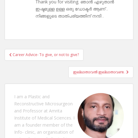
Thank you for visiting. ഞാൻ എഴുതാൻ
ഇഷ്ടമുള്ള ഉള്ള ഒരു ഡോക്ടർ ആണ് .
നിങ്ങളുടെ താത്പര്യത്തിന് നന്ദി .
Post
Career Advice- To give, or not to give?
navigation
ഇല്ലാതാവൽ ഇല്ലാതാവണ്ട .
I am a Plastic and
Reconstructive Microsurgeon
and Professor at Amrita
Institute of Medical Sciences. I
am a founder member of the
Info- clinic, an organisation of