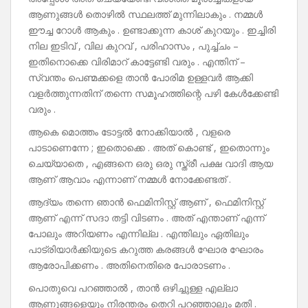
ആണുങ്ങൾ തൊഴിൽ സ്ഥലത്ത് മുന്നിലാകും . നമ്മൾ
ഈച്ച റോൾ ആകും . ഉണ്ടാക്കുന്ന കാശ് കുറയും . ഇച്ചിരി
നില ഇടിവ് , വില കുറവ് , പരിഹാസം , പുച്ച്ചം –
ഇതിനൊക്കെ വിരിമാറ് കാട്ടേണ്ടി വരും . എന്തിന് –
സ്വന്തം പെണ്മക്കളെ താൻ പോരിമ ഉള്ളവർ ആക്കി
വളർത്തുന്നതിന് തന്നെ സമൂഹത്തിന്റെ പഴി കേൾക്കേണ്ടി
വരും .
ആകെ മൊത്തം ടോട്ടൽ നോക്കിയാൽ , വളരെ
പാടാണെന്നേ ; ഇതൊക്കെ . അത് കൊണ്ട് , ഇതൊന്നും
ചെയ്യാതെ , എങ്ങനെ ഒരു ഒരു സ്ത്രീ പക്ഷ വാദി ആയ
ആണ് ആവാം എന്നാണ് നമ്മൾ നോക്കേണ്ടത് .
ആദ്യം തന്നെ ഞാൻ ഫെമിനിസ്റ്റ് ആണ് , ഫെമിനിസ്റ്റ്
ആണ് എന്ന് സദാ തട്ടി വിടണം . അത് എന്താണ് എന്ന്
പോലും അറിയണം എന്നില്ല . എന്തിലും ഏതിലും
പാട്രിയാർക്കിയുടെ കറുത്ത കരങ്ങൾ ഘോര ഘോരം
ആരോപിക്കണം . അതിനെതിരെ പോരാടണം .
പൊതുവെ പറഞ്ഞാൽ , താൻ ഒഴിച്ചുള്ള എല്ലാ
ആണുങ്ങളെയും നിരന്തരം തെറി പറഞ്ഞാലും മതി .