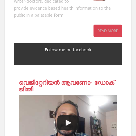
writer-doctors, dedicated to
provide evidence based health information to the
public in a palatable form.
READ MORE
Follow me on facebook
വെജിറ്റേറിയൻ ആവണോ- ഡോക്
ജിമ്മി