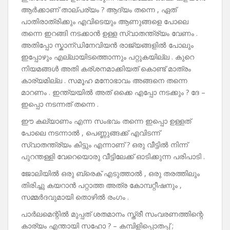
ആർക്കാണ് താല്പര്യം ? ആദ്യം തന്നെ , ഏത്
പാതിരാത്രിക്കും എവിടെയും ആണുങ്ങളെ പോലെ
തന്നെ ഇറങ്ങി നടക്കാൻ ഉള്ള സ്വാതന്ത്ര്യം വേണം .
അതിപ്പോ സ്കാന്ഡിനേവിയൻ രാജ്യങ്ങളിൽ പോലും
ഇപ്പോഴും എല്ലായിടത്തൊന്നും പറ്റുകയില്ല . കുറെ
നിയമങ്ങൾ അതി കര്ശനമാക്കിയത് കൊണ്ട് മാത്രം
കാര്യമില്ല . സമൂഹ മനോഭാവം അങ്ങനെ തന്നെ
മാറണം . ഇന്ത്യയിൽ അത് ഒക്കെ എപ്പോ നടക്കും ? ദേ –
ഇപ്പൊ നടന്നത് തന്നെ .
ഈ കല്യാണം എന്ന സംഭവം തന്നെ ഇപ്പൊ ഉള്ളത്
പോലെ നടന്നാൽ , പെണ്ണുങ്ങക്ക് എവിടന്ന്
സ്വാതന്ത്ര്യം കിട്ടും എന്നാണ് ? ഒരു വീട്ടിൽ നിന്ന്
പുറന്തള്ളി വേറെയൊരു വീട്ടിലേക്ക് ഓടിക്കുന്ന പരിപാടി .
ജോലിയിൽ ഒരു ബ്രെക് എടുത്താൽ , ഒരു തരത്തിലും
തിരിച്ചു കയറാൻ പറ്റാത്ത അത്ര കോമ്പറ്റീഷനും ,
സമ്മർദവുമായി തൊഴിൽ രംഗം .
പാർലമെന്റിൽ മുപ്പത് ശതമാനം സ്ത്രീ സംവരണത്തിന്റെ
കാര്യം എന്തായി സഹോ ? – കമ്പിളിപ്പൊതപ്പ് ;