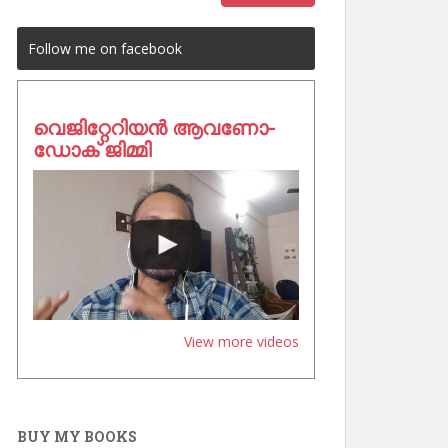
Follow me on facebook
വെജിറ്റേറിയൻ ആവണോ-
ഡോക് ജിമ്മി
View more videos
BUY MY BOOKS