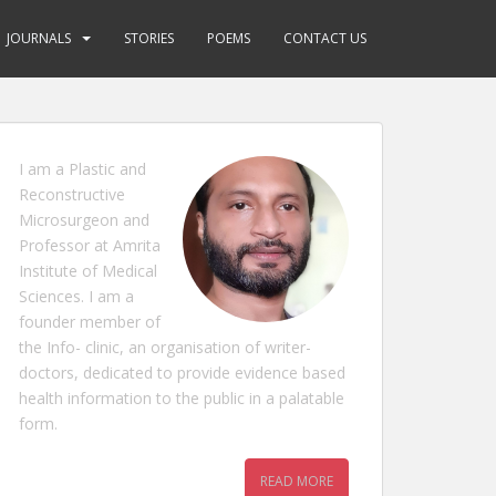
JOURNALS
STORIES
POEMS
CONTACT US
I am a Plastic and
Reconstructive
Microsurgeon and
Professor at Amrita
Institute of Medical
Sciences. I am a
founder member of
the Info- clinic, an organisation of writer-
doctors, dedicated to provide evidence based
health information to the public in a palatable
form.
READ MORE