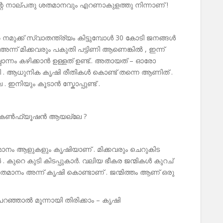
തിന്റെ നാല്പതു ശതമാനവും എറണാകുളത്തു നിന്നാണ് !
നമുക്ക് സ്വാതന്ത്ര്യം കിട്ടുമ്പോൾ 30 കോടി ജനങ്ങൾ
ന്ന് മിക്കവരും പകുതി പട്ടിണി ആണെങ്കിൽ , ഇന്ന്
ഷ്ടാന്നം കഴിക്കാൻ ഉള്ളത് ഉണ്ട്.. അതായത് – ഓരോ
ൂടി . ആധുനിക കൃഷി രീതികൾ കൊണ്ട് തന്നെ ആണിത് .
 . ഇനിയും കൂടാൻ സ്കോപ്പുണ്ട് .
 ആകെ കൺഫ്യൂഷൻ ആയല്ലേ ?
ശതമാനം ആളുകളും കൃഷിയാണ് . മിക്കവരും ചെറുകിട
കുറെ കുടി കിടപ്പുകാർ. വലിയ ഭീകര ജന്മികൾ കുറച്
 ശതമാനം അന്ന് കൃഷി കൊണ്ടാണ് . ജന്മിത്തം ആണ് ഒരു
പറഞ്ഞാൽ മൂന്നായി തിരിക്കാം – കൃഷി