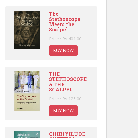
The
Stethoscope
Meets the
Scalpel
Price : Rs 401.00
BUY NOW
THE
STETHOSCOPE
& THE
SCALPEL
Price : Rs 125.00
BUY NOW
CHIRIYILUDE