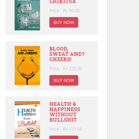
CHIKITSA
Price : Rs 90.00
BUY NOW
BLOOD,
SWEAT AND?
CHEERS!
Price : Rs 225.00
BUY NOW
HEALTH &
HAPPINESS
WITHOUT
BULLSHIT
Price : Rs 121.00