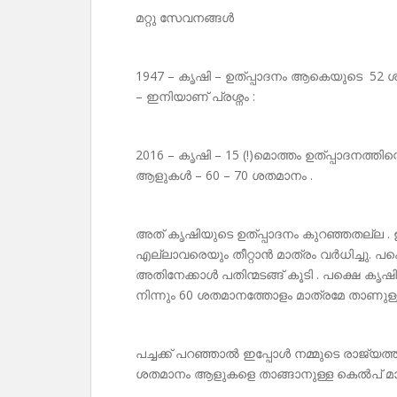
മറ്റു സേവനങ്ങൾ
1947 – കൃഷി – ഉത്പ്പാദനം ആകെയുടെ 52 ശത
– ഇനിയാണ് പ്രശ്നം :
2016 – കൃഷി – 15 (!)മൊത്തം ഉത്പ്പാദനത്തിന
ആളുകൾ – 60 – 70 ശതമാനം .
അത് കൃഷിയുടെ ഉത്പ്പാദനം കുറഞ്ഞതല്ല . ഉത്
എല്ലാവരെയും തീറ്റാൻ മാത്രം വർധിച്ചു. പ
അതിനേക്കാൾ പതിന്മടങ്ങ് കൂടി . പക്ഷെ കൃ
നിന്നും 60 ശതമാനത്തോളം മാത്രമേ താണുള്ള
പച്ചക്ക് പറഞ്ഞാൽ ഇപ്പോൾ നമ്മുടെ രാജ്യ
ശതമാനം ആളുകളെ താങ്ങാനുള്ള കെൽപ് മാത