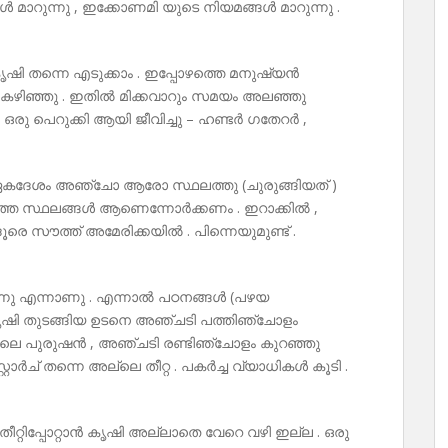
ങ്ങൾ മാറുന്നു , ഇക്കോണമി യുടെ നിയമങ്ങൾ മാറുന്നു .
ൃഷി തന്നെ എടുക്കാം . ഇപ്പോഴത്തെ മനുഷ്യൻ
ൾ കഴിഞ്ഞു . ഇതിൽ മിക്കവാറും സമയം അലഞ്ഞു
നു – ഒരു പെറുക്കി ആയി ജീവിച്ചു – ഹണ്ടർ ഗതേറർ ,
പ് ഏകദേശം അഞ്ചോ ആരോ സ്ഥലത്തു (ചുരുങ്ങിയത് )
ലാത്ത സ്ഥലങ്ങൾ ആണെന്നോർക്കണം . ഇറാക്കിൽ ,
ൂരെ സൗത്ത് അമേരിക്കയിൽ . പിന്നെയുമുണ്ട് .
ുന്നു എന്നാണു . എന്നാൽ പഠനങ്ങൾ (പഴയ
 കൃഷി തുടങ്ങിയ ഉടനെ അഞ്ചടി പത്തിഞ്ചോളം
റിലെ പുരുഷൻ , അഞ്ചടി രണ്ടിഞ്ചോളം കുറഞ്ഞു
റ്റാർച് തന്നെ അല്ലെ തീറ്റ . പകർച്ച വ്യാധികൾ കൂടി .
ീറ്റിപ്പോറ്റാൻ കൃഷി അല്ലാതെ വേറെ വഴി ഇല്ല . ഒരു