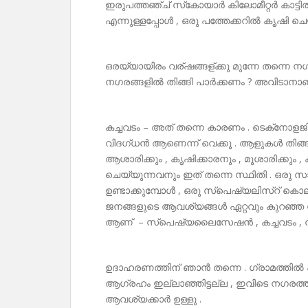
ഇരുപത്തഞ്ച് സ്‌കോയാർ കിലോമീറ്റർ കാട്ടിൽ
എന്നുള്ളപ്പോൾ , ഒരു പത്തേക്കറിൽ കൃഷി ചെ
ഒരയ്യായിരം വര്ഷങ്ങള്ക്കു മുന്നേ തന്നെ 
നഗരങ്ങളിൽ തിങ്ങി പാർക്കണം ? അവിടാനാണ് ട്വ
കച്ചവടം – അത് തന്നെ കാരണം . ടെക്‌നോളജി 
വിദഗ്ധൻ ആണെന്ന് വെക്കൂ . ആളുകൾ തിങ്ങി 
ആശാരിക്കും , കൃഷിക്കാരനും , മൂശാരിക്കും , ക
ചെയ്യുന്നവനും ഇത് തന്നെ സ്ഥിതി . ഒരു 
ഉണ്ടാക്കുമ്പോൾ , ഒരു സ്പെഷ്യലിസ്റ് കൊ
ജനങ്ങളുടെ ആവശ്യങ്ങൾ ഏറ്റവും കുറഞ്ഞ സ
ആണ് – സ്പെഷ്യലൈസേഷൻ , കച്ചവടം , 
ഉദാഹരണത്തിന് ഞാൻ തന്നെ . ഗ്രാമത്തിൽ ഹര
ആഗ്രഹം ഇല്ലാഞ്ഞിട്ടല്ല , ഇവിടെ നഗരത
ആവശ്യക്കാർ ഉള്ളു .