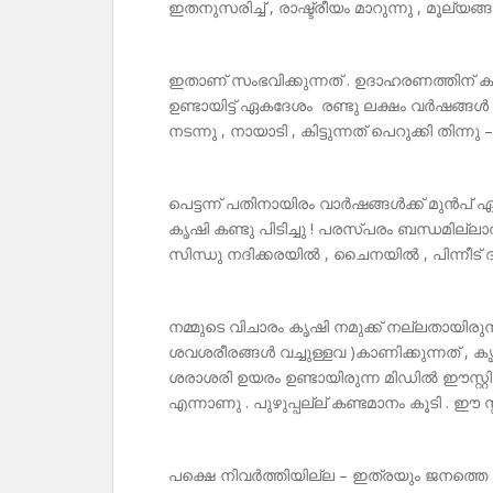
ഇതനുസരിച്ച് , രാഷ്ട്രീയം മാറുന്നു , മൂല്യ
ഇതാണ് സംഭവിക്കുന്നത് . ഉദാഹരണത്തിന് ക
ഉണ്ടായിട്ട് ഏകദേശം രണ്ടു ലക്ഷം വർഷങ്ങ
നടന്നു , നായാടി , കിട്ടുന്നത് പെറുക്കി തിന്
പെട്ടന്ന് പതിനായിരം വാർഷങ്ങൾക്ക് മുൻ
കൃഷി കണ്ടു പിടിച്ചു ! പരസ്പരം ബന്ധമില്
സിന്ധു നദിക്കരയിൽ , ചൈനയിൽ , പിന്നീട് ദ
നമ്മുടെ വിചാരം കൃഷി നമുക്ക് നല്ലതായിര
ശവശരീരങ്ങൾ വച്ചുള്ളവ )കാണിക്കുന്നത് ,
ശരാശരി ഉയരം ഉണ്ടായിരുന്ന മിഡിൽ ഈസ്റ്
എന്നാണു . പുഴുപ്പല്ല് കണ്ടമാനം കൂടി . ഈ സ്
പക്ഷെ നിവർത്തിയില്ല – ഇത്രയും ജനത്തെ ത