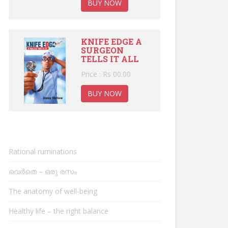
BUY NOW
KNIFE EDGE A
SURGEON
TELLS IT ALL
Price : Rs 00.00
BUY NOW
Rational ruminations
വെർതെ – ഒരു രസം
The anatomy of well-being
Healthy life – the right balance