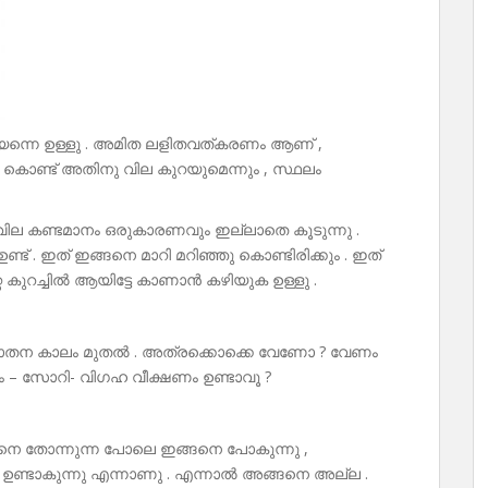
ിയെന്നെ ഉള്ളു . അമിത ലളിതവത്കരണം ആണ് ,
കൊണ്ട് അതിനു വില കുറയുമെന്നും , സ്ഥലം
ില കണ്ടമാനം ഒരുകാരണവും ഇല്ലാതെ കൂടുന്നു .
 ഉണ്ട് . ഇത് ഇങ്ങനെ മാറി മറിഞ്ഞു കൊണ്ടിരിക്കും . ഇത്
്റ കുറച്ചിൽ ആയിട്ടേ കാണാൻ കഴിയുക ഉള്ളു .
ുരാതന കാലം മുതൽ . അത്രക്കൊക്കെ വേണോ ? വേണം
ം – സോറി- വിഗഹ വീക്ഷണം ഉണ്ടാവൂ ?
്ങനെ തോന്നുന്ന പോലെ ഇങ്ങനെ പോകുന്നു ,
ണ്ടാകുന്നു എന്നാണു . എന്നാൽ അങ്ങനെ അല്ല .