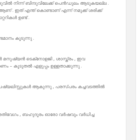
്ദുവിൽ നിന്ന് ബിന്ദുവിലേക്ക് പെൻഡുലം ആടുകയല്ല .
് . ഇത് എന്ത് കൊണ്ടാണ് എന്ന് നമുക്ക് ശരിക്ക്
ററികൾ ഉണ്ട് .
മാനം കൂടുന്നു .
 മനുഷ്യൻ ടെക്‌നോളജി , ശാസ്ത്രം , ഇവ
ം – കൂടുതൽ എളുപ്പം ഉള്ളതാക്കുന്നു .
െഷ്യലിസ്റ്റുകൾ ആകുന്നു , പരസ്പരം കച്ചവടത്തിൽ
തിവേഗം , ബഹുദൂരം ഓരോ വർഷവും വർധിച്ച