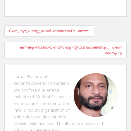
Post
ഒരു നൂറു വയസ്സുകാരൻ ഭാര്യയോട് ചെയ്തത് :
navigation
കണക്കും അന്യഗ്രഹ ജീവിയും സ്റ്റീഫൻ ഹോക്കിങ്ങും …..പിന്നെ
ഞാനും :
I am a Plastic and
Reconstructive Microsurgeon
and Professor at Amrita
Institute of Medical Sciences. I
am a founder member of the
Info- clinic, an organisation of
writer-doctors, dedicated to
provide evidence based health information to the
public in a palatable form.