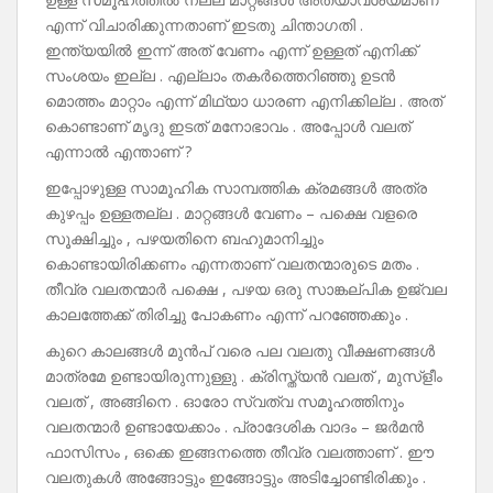
എന്ന് വിചാരിക്കുന്നതാണ് ഇടതു ചിന്താഗതി .
ഇന്ത്യയിൽ ഇന്ന് അത് വേണം എന്ന് ഉള്ളത് എനിക്ക്
സംശയം ഇല്ല . എല്ലാം തകർത്തെറിഞ്ഞു ഉടൻ
മൊത്തം മാറ്റാം എന്ന് മിഥ്യാ ധാരണ എനിക്കില്ല . അത്
കൊണ്ടാണ് മൃദു ഇടത് മനോഭാവം . അപ്പോൾ വലത്
എന്നാൽ എന്താണ് ?
ഇപ്പോഴുള്ള സാമൂഹിക സാമ്പത്തിക ക്രമങ്ങൾ അത്ര
കുഴപ്പം ഉള്ളതല്ല . മാറ്റങ്ങൾ വേണം – പക്ഷെ വളരെ
സൂക്ഷിച്ചും , പഴയതിനെ ബഹുമാനിച്ചും
കൊണ്ടായിരിക്കണം എന്നതാണ് വലതന്മാരുടെ മതം .
തീവ്ര വലതന്മാർ പക്ഷെ , പഴയ ഒരു സാങ്കല്പിക ഉജ്വല
കാലത്തേക്ക് തിരിച്ചു പോകണം എന്ന് പറഞ്ഞേക്കും .
കുറെ കാലങ്ങൾ മുൻപ് വരെ പല വലതു വീക്ഷണങ്ങൾ
മാത്രമേ ഉണ്ടായിരുന്നുള്ളു . ക്രിസ്ത്യൻ വലത് , മുസ്ളീം
വലത് , അങ്ങിനെ . ഓരോ സ്വത്വ സമൂഹത്തിനും
വലതന്മാർ ഉണ്ടായേക്കാം . പ്രാദേശിക വാദം – ജർമൻ
ഫാസിസം , ഒക്കെ ഇങ്ങനത്തെ തീവ്ര വലത്താണ് . ഈ
വലതുകൾ അങ്ങോട്ടും ഇങ്ങോട്ടും അടിച്ചോണ്ടിരിക്കും .