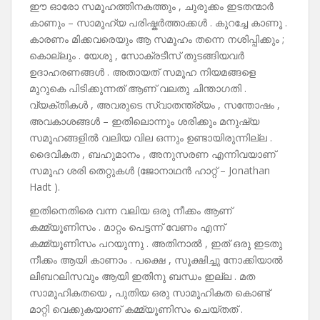
ഈ ഓരോ സമൂഹത്തിനകത്തും , ചുരുക്കം ഇടതന്മാർ
കാണും – സാമൂഹ്യ പരിഷ്കർത്താക്കൾ . കുറച്ചേ കാണൂ .
കാരണം മിക്കവരെയും ആ സമൂഹം തന്നെ നശിപ്പിക്കും ;
കൊല്ലും . യേശു , സോക്രടീസ് തുടങ്ങിയവർ
ഉദാഹരണങ്ങൾ . അതായത് സമൂഹ നിയമങ്ങളെ
മുറുകെ പിടിക്കുന്നത് ആണ് വലതു ചിന്താഗതി .
വ്യക്തികൾ , അവരുടെ സ്വാതന്ത്ര്യം , സന്തോഷം ,
അവകാശങ്ങൾ – ഇതിലൊന്നും ശരിക്കും മനുഷ്യ
സമൂഹങ്ങളിൽ വലിയ വില ഒന്നും ഉണ്ടായിരുന്നില്ല .
ദൈവികത , ബഹുമാനം , അനുസരണ എന്നിവയാണ്
സമൂഹ ശരി തെറ്റുകൾ (ജോനാഥൻ ഹാറ്റ് – Jonathan
Hadt ).
ഇതിനെതിരെ വന്ന വലിയ ഒരു നീക്കം ആണ്
കമ്മ്യൂണിസം . മാറ്റം പെട്ടന്ന് വേണം എന്ന്
കമ്മ്യൂണിസം പറയുന്നു . അതിനാൽ , ഇത് ഒരു ഇടതു
നീക്കം ആയി കാണാം . പക്ഷെ , സൂക്ഷിച്ചു നോക്കിയാൽ
ലിബറലിസവും ആയി ഇതിനു ബന്ധം ഇല്ല . മത
സാമൂഹികതയെ , പുതിയ ഒരു സാമൂഹികത കൊണ്ട്
മാറ്റി വെക്കുകയാണ് കമ്മ്യൂണിസം ചെയ്തത് .