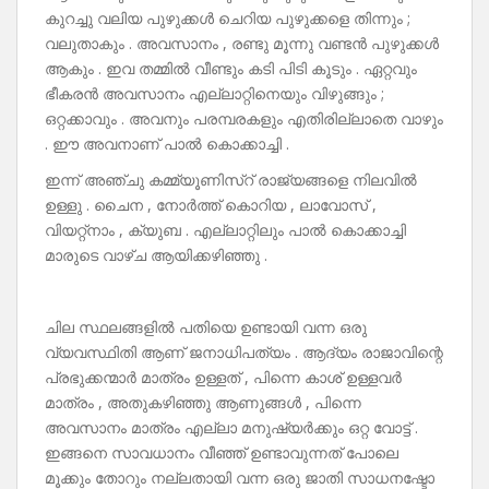
കുറച്ചു വലിയ പുഴുക്കൾ ചെറിയ പുഴുക്കളെ തിന്നും ;
വലുതാകും . അവസാനം , രണ്ടു മൂന്നു വണ്ടൻ പുഴുക്കൾ
ആകും . ഇവ തമ്മിൽ വീണ്ടും കടി പിടി കൂടും . ഏറ്റവും
ഭീകരൻ അവസാനം എല്ലാറ്റിനെയും വിഴുങ്ങും ;
ഒറ്റക്കാവും . അവനും പരമ്പരകളും എതിരില്ലാതെ വാഴും
. ഈ അവനാണ് പാൽ കൊക്കാച്ചി .
ഇന്ന് അഞ്ചു കമ്മ്യൂണിസ്റ് രാജ്യങ്ങളെ നിലവിൽ
ഉള്ളു . ചൈന , നോർത്ത് കൊറിയ , ലാവോസ് ,
വിയറ്റ്നാം , ക്യുബ . എല്ലാറ്റിലും പാൽ കൊക്കാച്ചി
മാരുടെ വാഴ്ച ആയിക്കഴിഞ്ഞു .
ചില സ്ഥലങ്ങളിൽ പതിയെ ഉണ്ടായി വന്ന ഒരു
വ്യവസ്ഥിതി ആണ് ജനാധിപത്യം . ആദ്യം രാജാവിന്റെ
പ്രഭുക്കന്മാർ മാത്രം ഉള്ളത് , പിന്നെ കാശ് ഉള്ളവർ
മാത്രം , അതുകഴിഞ്ഞു ആണുങ്ങൾ , പിന്നെ
അവസാനം മാത്രം എല്ലാ മനുഷ്യർക്കും ഒറ്റ വോട്ട് .
ഇങ്ങനെ സാവധാനം വീഞ്ഞ് ഉണ്ടാവുന്നത് പോലെ
മൂക്കും തോറും നല്ലതായി വന്ന ഒരു ജാതി സാധനഷ്ടോ