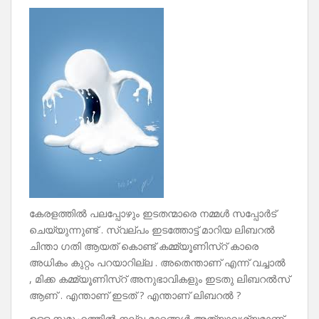
കേരളത്തിൽ പലപ്പോഴും ഇടതന്മാരെ നമ്മൾ സപ്പോർട്
ചെയ്യുന്നുണ്ട് . സ്വല്പം ഇടത്തോട്ട് മാറിയ ലിബറൽ
ചിന്താ ഗതി ആയത് കൊണ്ട് കമ്മ്യൂണിസ്റ് കാരെ
അധികം കുറ്റം പറയാറില്ല . അതെന്താണ് എന്ന് വച്ചാൽ
, മിക്ക കമ്മ്യൂണിസ്റ് അനുഭാവികളും ഇടതു ലിബറൽസ്
ആണ് . എന്താണ് ഇടത് ? എന്താണ് ലിബറൽ ?
ഉള്ള സമൂഹത്തിൽ നല്ല മാറ്റങ്ങൾ അത്യാവശ്യമാണ്