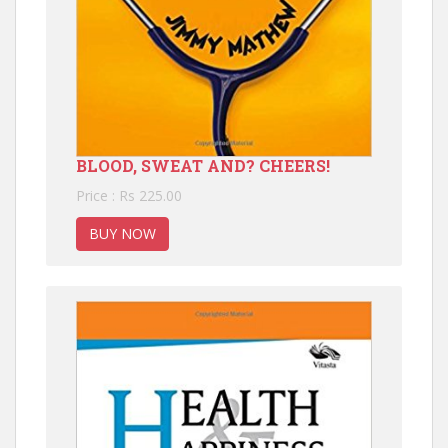
BLOOD, SWEAT AND? CHEERS!
Price : Rs 225.00
BUY NOW