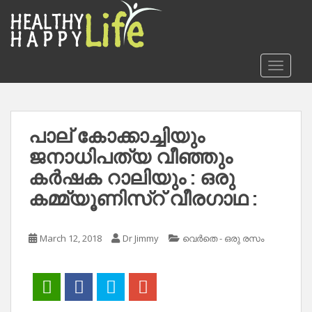
S
k
i
p
TOGGLE
t
o
m
a
പാല് കോക്കാച്ചിയും
i
ജനാധിപത്യ വീഞ്ഞും
n
c
കർഷക റാലിയും : ഒരു
o
കമ്മ്യൂണിസ്റ് വീരഗാഥ :
n
t
e
March 12, 2018
Dr Jimmy
വെർതെ - ഒരു രസം
n
t