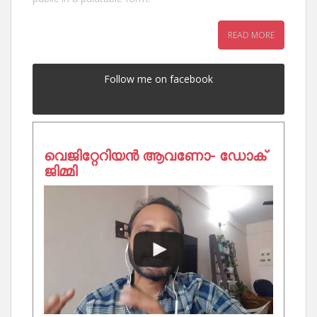
READ MORE
Follow me on facebook
വെജിറ്റേറിയൻ ആവണോ- ഡോക്
ജിമ്മി