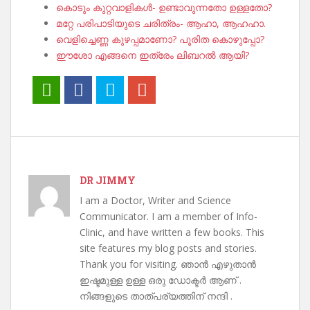
കൊടും കുറ്റവാളികൾ- ഉണ്ടാവുന്നതോ ഉള്ളതോ?
മറ്റേ പരിപാടിയുടെ ചരിത്രം- ആഹാ, ആഹഹാ.
വെളിച്ചെണ്ണ കുഴപ്പമാണോ? പൂരിത കൊഴുപ്പോ?
ഈശോ എങ്ങനെ ഇത്രേം ലിബറൽ ആയി?
DR JIMMY
I am a Doctor, Writer and Science
Communicator. I am a member of Info-
Clinic, and have written a few books. This
site features my blog posts and stories.
Thank you for visiting. ഞാൻ എഴുതാൻ
ഇഷ്ടമുള്ള ഉള്ള ഒരു ഡോക്ടർ ആണ് .
നിങ്ങളുടെ താത്പര്യത്തിന് നന്ദി .