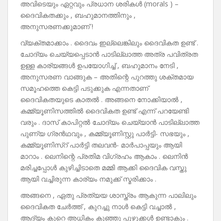
അവിടെയും ഏറ്റവും പ്രധാന ശരികൾ (morals ) –
ദൈവികതക്കും , ബഹുമാനത്തിനും ,
അനുസരണക്കുമാണ് !
വ്യക്തമാക്കാം . ദൈവം ഇല്ലെങ്കിലും ദൈവികത ഉണ്ട് .
ചോദ്യം ചെയ്യപ്പെടാൻ പാടില്ലാത്ത അത്ര പവിത്രത
ഉള്ള കാര്യങ്ങൾ ഉപയോഗിച്ച് , ബഹുമാനം നേടി ,
അനുസരണ വാങ്ങുക – അതിന്റെ പുറത്തു ശക്തമായ
സമൂഹത്തെ കെട്ടി പടുക്കുക എന്നതാണ്
ദൈവികതയുടെ കാതൽ . അങ്ങനെ നോക്കിയാൽ ,
കമ്മ്യൂണിസത്തിൽ ദൈവികത ഉണ്ട് എന്ന് പറയേണ്ടി
വരും . ദാസ് കാപിറ്റൽ ചോദ്യം ചെയ്യാൻ പാടില്ലാത്ത
പുണ്യ ഗ്രൻഥവും , കമ്മ്യൂണിസ്റ്റു പാർട്ടി- സഭയും ,
കമ്മ്യൂണിസ്റ് പാർട്ടി തലവൻ- മാർപാപ്പയും ആയി
മാറാം . ലെനിന്റെ പ്രതിമ വിഗ്രഹം ആകാം . ലെനിൻ
മരിച്ചപ്പോൾ കുഴിച്ചിടാതെ മമ്മി ആക്കി ദൈവിക വസ്തു
ആയി വച്ചിരുന്ന കാര്യം നമുക്ക് സ്മരിക്കാം .
അങ്ങനെ , ഏതു പ്രത്യയ ശാസ്ത്രം ആകുന്ന പാലിലും
ദൈവികത ചേർത്ത് , കുറച്ചു നാൾ കെട്ടി വച്ചാൽ ,
ആദ്യം കുറെ അധികം കുഞ്ഞു പുഴുക്കൾ ഉണ്ടാകും .