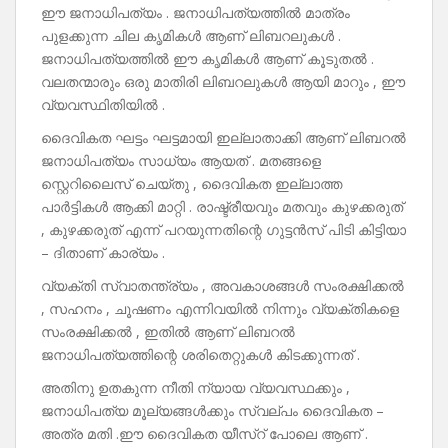
ഈ ജനാധിപത്യം . ജനാധിപത്യത്തിൽ മാത്രം
പുളക്കുന്ന ചില കൃമികൾ ആണ് ലിബറലുകൾ .
ജനാധിപത്യത്തിൽ ഈ കൃമികൾ ആണ് കൂടുതൽ .
വലതന്മാരും ഒരു മാതിരി ലിബറലുകൾ ആയി മാറും , ഈ
വ്യവസ്ഥിതിയിൽ .
ദൈവികത ഘട്ടം ഘട്ടമായി ഇല്ലാതാക്കി ആണ് ലിബറൽ
ജനാധിപത്യം സാധ്യം ആയത് . മതങ്ങളെ
സ്റ്റെറിലൈസ് ചെയ്തു , ദൈവികത ഇല്ലാത്ത
പാർട്ടികൾ ആക്കി മാറ്റി . രാഷ്ട്രീയവും മതവും കുഴക്കരുത്
, കുഴക്കരുത് എന്ന് പറയുന്നതിന്റെ ഗുട്ടൻസ് പിടി കിട്ടിയാ
– ദിതാണ് കാര്യം .
വ്യക്തി സ്വാതന്ത്ര്യം , അവകാശങ്ങൾ സംരക്ഷിക്കൽ
, സഹനം , ചൂഷണം എന്നിവയിൽ നിന്നും വ്യക്തികളെ
സംരക്ഷിക്കൽ , ഇതിൽ ആണ് ലിബറൽ
ജനാധിപത്യത്തിന്റെ ശരിതെറ്റുകൾ കിടക്കുന്നത് .
അതിനു ഉതകുന്ന നീതി ന്യായ വ്യവസ്ഥക്കും ,
ജനാധിപത്യ മൂല്യങ്ങൾക്കും സ്വല്പം ദൈവികത –
അത്ര മതി .ഈ ദൈവികത യീസ്റ് പോലെ ആണ് .