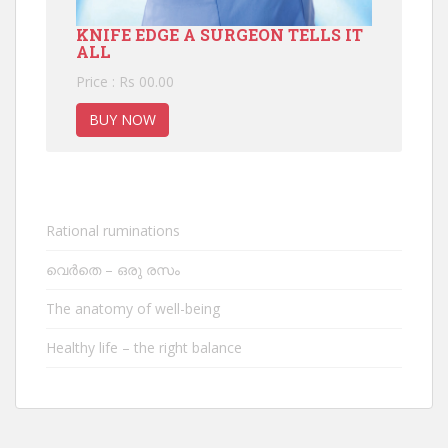
KNIFE EDGE A SURGEON TELLS IT
ALL
Price : Rs 00.00
BUY NOW
Rational ruminations
വെർതെ – ഒരു രസം
The anatomy of well-being
Healthy life – the right balance