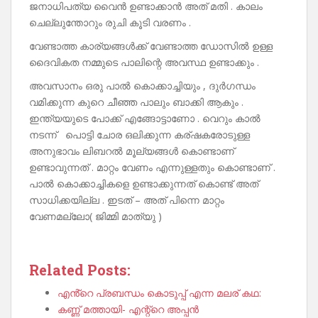
ജനാധിപത്യ വൈൻ ഉണ്ടാക്കാൻ അത് മതി . കാലം
ചെല്ലുന്തോറും രുചി കൂടി വരണം .
വേണ്ടാത്ത കാര്യങ്ങൾക്ക് വേണ്ടാത്ത ഡോസിൽ ഉള്ള
ദൈവികത നമ്മുടെ പാലിന്റെ അവസ്ഥ ഉണ്ടാക്കും .
അവസാനം ഒരു പാൽ കൊക്കാച്ചിയും , ദുർഗന്ധം
വമിക്കുന്ന കുറെ ചീഞ്ഞ പാലും ബാക്കി ആകും .
ഇന്ത്യയുടെ പോക്ക് എങ്ങോട്ടാണോ . വെറും കാൽ
നടന്ന് പൊട്ടി ചോര ഒലിക്കുന്ന കര്ഷകരോടുള്ള
അനുഭാവം ലിബറൽ മൂല്യങ്ങൾ കൊണ്ടാണ്
ഉണ്ടാവുന്നത് . മാറ്റം വേണം എന്നുള്ളതും കൊണ്ടാണ് .
പാൽ കൊക്കാച്ചികളെ ഉണ്ടാക്കുന്നത് കൊണ്ട് അത്
സാധിക്കയില്ല . ഇടത് – അത് പിന്നെ മാറ്റം
വേണമല്ലോ( ജിമ്മി മാത്യു )
Related Posts:
എൻ്റെ പ്രബന്ധം കൊടുപ്പ് എന്ന മലര് കഥ:
കണ്ണ് മത്തായി- എന്റ്റെ അപ്പൻ