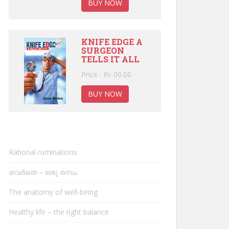
BUY NOW
KNIFE EDGE A
SURGEON
TELLS IT ALL
Price : Rs 00.00
BUY NOW
Rational ruminations
വെർതെ – ഒരു രസം
The anatomy of well-being
Healthy life – the right balance