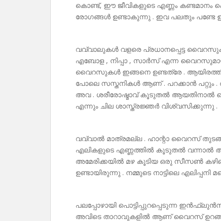
കൊണ്ട്, ഈ ജീവികളുടെ എണ്ണം കണ്ടമാനം പെ
രോഗങ്ങൾ ഉണ്ടാകുന്നു . ഇവ പലതും പണ്ടേ ഉള
വവ്വാലുകൾ വളരെ പ്രധാനപ്പെട്ട വൈറസുക
എബോള , നിപ്പാ , സാർസ് എന്ന വൈറസുമാ
വൈറസുകൾ ഇങ്ങനെ ഉണ്ടത്രേ . ആയിരത്തി 
പോലെ സസ്തനികൾ ആണ് . പറക്കാൻ പറ്റും .
അവ . ശരീരോഷ്മാവ് കൂടുതൽ ആയതിനാൽ വൈ
എന്നും ചില ശാസ്ത്രജ്ഞർ വിശ്വസിക്കുന്നു .
വവ്വാൽ മാത്രമല്ല . ഹാന്റാ വൈറസ് തുടങ്ങി
എലികളുടെ എണ്ണത്തിൽ കൂടുതൽ വന്നാൽ അത
അമേരിക്കയിൽ മഴ കൂടിയ ഒരു സീസൺ കഴി
ഉണ്ടായിരുന്നു . നമ്മുടെ നാട്ടിലെ എലിപ്പന
പലപ്പോഴായി പൊട്ടിപ്പുറപ്പെടുന്ന ഇൻഫ്ലുൻ
അവിടെ താറാവുകളിൽ ആണ് വൈറസ് ഉറങ്ങി കി