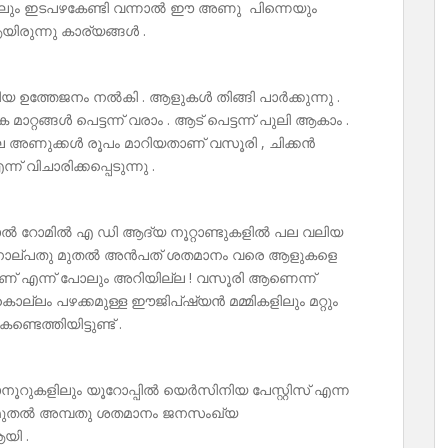
ിലും ഇടപഴകേണ്ടി വന്നാൽ ഈ അണു പിന്നെയും
രുന്നു കാര്യങ്ങൾ .
ിയ ഉത്തേജനം നൽകി . ആളുകൾ തിങ്ങി പാർക്കുന്നു .
റ്റങ്ങൾ പെട്ടന്ന് വരാം . ആട് പെട്ടന്ന് പുലി ആകാം .
ല അണുക്കൾ രൂപം മാറിയതാണ് വസൂരി , ചിക്കൻ
 വിചാരിക്കപ്പെടുന്നു .
ാൽ റോമിൽ എ ഡി ആദ്യ നൂറ്റാണ്ടുകളിൽ പല വലിയ
പലതും നാല്പതു മുതൽ അൻപത് ശതമാനം വരെ ആളുകളെ
ണ് എന്ന് പോലും അറിയില്ല ! വസൂരി ആണെന്ന്
 കൊല്ലം പഴക്കമുള്ള ഈജിപ്ഷ്യൻ മമ്മികളിലും മറ്റും
െത്തിയിട്ടുണ്ട് .
ൂറുകളിലും യൂറോപ്പിൽ യെർസിനിയ പേസ്റ്റിസ് എന്ന
പ്പതു മുതൽ അമ്പതു ശതമാനം ജനസംഖ്യ
ആയി .