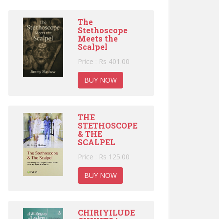
The
Stethoscope
Meets the
Scalpel
Price : Rs 401.00
BUY NOW
THE
STETHOSCOPE
& THE
SCALPEL
Price : Rs 125.00
BUY NOW
CHIRIYILUDE