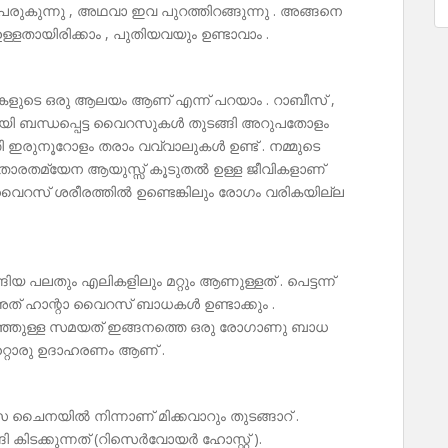
രുകുന്നു , അഥവാ ഇവ പുറത്തിറങ്ങുന്നു . അങ്ങനെ
്ളതായിരിക്കാം , പുതിയവയും ഉണ്ടാവാം .
ളുടെ ഒരു ആലയം ആണ് എന്ന് പറയാം . റാബീസ് ,
യി ബന്ധപ്പെട്ട വൈറസുകൾ തുടങ്ങി അറുപതോളം
ഇരുനൂറോളം തരാം വവ്വാലുകൾ ഉണ്ട് . നമ്മുടെ
 താരതമ്യേന ആയുസ്സ് കൂടുതൽ ഉള്ള ജീവികളാണ്
റസ് ശരീരത്തിൽ ഉണ്ടെങ്കിലും രോഗം വരികയില്ല
യ പലതും എലികളിലും മറ്റും ആണുള്ളത് . പെട്ടന്ന്
് ഹാന്റാ വൈറസ് ബാധകൾ ഉണ്ടാക്കും .
ഞ്ഞുള്ള സമയത് ഇങ്ങനത്തെ ഒരു രോഗാണു ബാധ
ി മറ്റൊരു ഉദാഹരണം ആണ് .
സ ചൈനയിൽ നിന്നാണ് മിക്കവാറും തുടങ്ങാറ് .
ടക്കുന്നത് (റിസെർവോയർ ഹോസ്റ്റ് ).