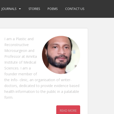
JOURNALS
STORIES
POEMS
CONTACT US
I am a Plastic and
Reconstructive
Microsurgeon and
Professor at Amrita
Institute of Medical
Sciences. I am a
founder member of
the Info- clinic, an organisation of writer-
doctors, dedicated to provide evidence based
health information to the public in a palatable
form.
READ MORE