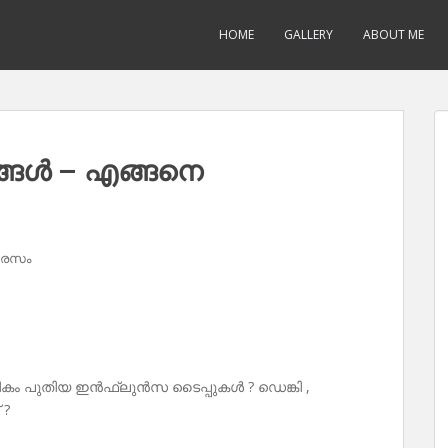
HOME
GALLERY
ABOUT ME
്ങൾ – എങ്ങനെ
 രസം
യധികം പുതിയ ഇൻഫ്ലുൻസ ടൈപ്പുകൾ ? ഡെങ്കി ,
 ?