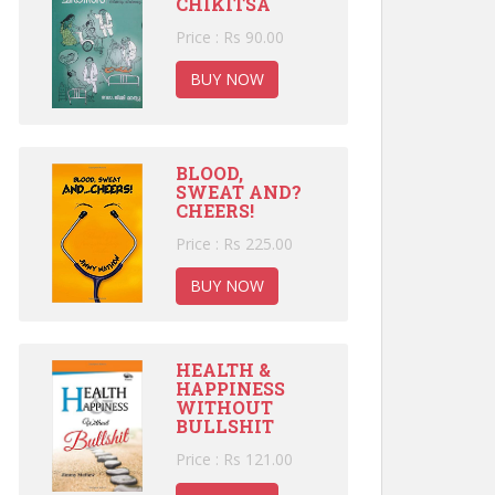
CHIKITSA
Price : Rs 90.00
BUY NOW
BLOOD,
SWEAT AND?
CHEERS!
Price : Rs 225.00
BUY NOW
HEALTH &
HAPPINESS
WITHOUT
BULLSHIT
Price : Rs 121.00