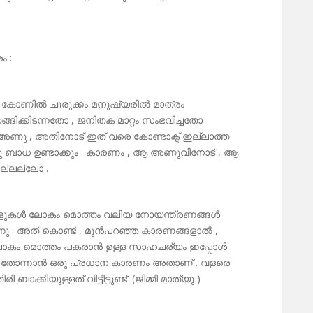
ം :
ു കോണിൽ ചുരുക്കം മനുഷ്യരിൽ മാത്രം
്ങിക്കിടന്നതോ , ജനിതക മാറ്റം സംഭവിച്ചതോ
 അണു , അതിനോട് ഇത് വരെ കോണ്ടാക്ട് ഇല്ലാത്ത
ാധ ഉണ്ടാക്കും . കാരണം , ആ അണുവിനോട് , ആ
ല്ലല്ലോ .
ആളുകൾ ലോകം മൊത്തം വലിയ നോയന്ത്രണങ്ങൾ
ന്നു . അത് കൊണ്ട് , മുൻപറഞ്ഞ കാരണങ്ങളാൽ ,
ലോകം മൊത്തം പകരാൻ ഉള്ള സാഹചര്യം ഇപ്പോൾ
്ന് തോന്നാൻ ഒരു പ്രധാന കാരണം അതാണ് . വളരെ
ാക്കിയുള്ളത് വിട്ടിട്ടുണ്ട് .(ജിമ്മി മാത്യു )