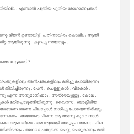
ക്കറിയില്ല . എന്നാൽ പുതിയ പുതിയ രോഗാണുക്കൾ
മനുഷ്യൻ ഉണ്ടായിട്ട് . പതിനായിരം കൊല്ലം ആയി
ീറ്റ ആയിരുന്നു . കുറച്ചു നായാട്ടും .
മെ വേട്ടയാടി ?
ല്പതുകളിലും അൻപതുകളിലും മരിച്ചു പോയിരുന്നു
 ജീവിച്ചിരുന്നു . പേൻ , ചെള്ളുകൾ , വിരകൾ ,
്നു എന്ന് അനുമാനിക്കാം . അത്രേയുള്ളു . കോല ,
മരിച്ചൊടുങ്ങിയിരുന്നു . വൈറസ് , ബാക്റ്റീരിയ
്ങനെ തന്നെ ചിലപ്പോൾ നശിച്ചു പോയെന്നിരിക്കും .
 വന്നേക്കാം . അതോടെ പിന്നെ ആ അണു കുറെ നാൾ
അകലെ ആണല്ലോ . അവരുമായി അടുപ്പം വരണം . ചില
്കിടക്കും . അഥവാ പതുക്കെ പെറ്റു പെരുകാനും മതി