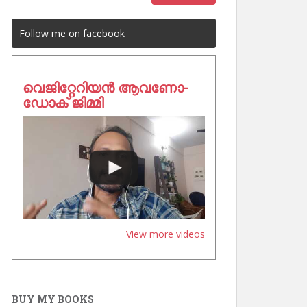
Follow me on facebook
വെജിറ്റേറിയൻ ആവണോ-
ഡോക് ജിമ്മി
View more videos
BUY MY BOOKS