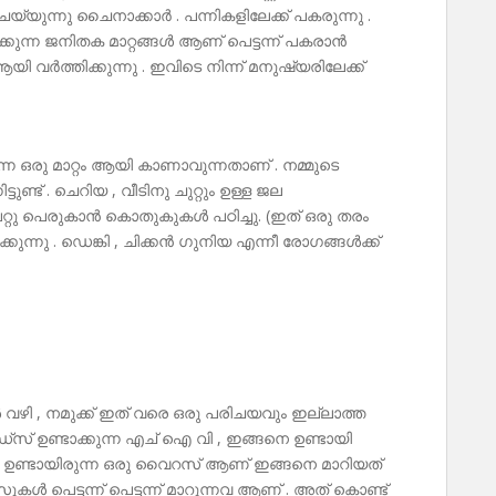
യ്യുന്നു ചൈനാക്കാർ . പന്നികളിലേക്ക് പകരുന്നു .
ുന്ന ജനിതക മാറ്റങ്ങൾ ആണ് പെട്ടന്ന് പകരാൻ
യി വർത്തിക്കുന്നു . ഇവിടെ നിന്ന് മനുഷ്യരിലേക്ക്
ഒരു മാറ്റം ആയി കാണാവുന്നതാണ് . നമ്മുടെ
ടുണ്ട് . ചെറിയ , വീടിനു ചുറ്റും ഉള്ള ജല
പെറ്റു പെരുകാൻ കൊതുകുകൾ പഠിച്ചു. (ഇത് ഒരു തരം
ുന്നു . ഡെങ്കി , ചിക്കൻ ഗുനിയ എന്നീ രോഗങ്ങൾക്ക്
വഴി , നമുക്ക് ഇത് വരെ ഒരു പരിചയവും ഇല്ലാത്ത
സ് ഉണ്ടാക്കുന്ന എച് ഐ വി , ഇങ്ങനെ ഉണ്ടായി
ിൽ ഉണ്ടായിരുന്ന ഒരു വൈറസ് ആണ് ഇങ്ങനെ മാറിയത്
ൾ പെട്ടന്ന് പെട്ടന്ന് മാറുന്നവ ആണ് . അത് കൊണ്ട്