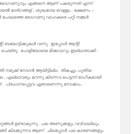
 രോഗാണുവും എങ്ങനെ ആണ് പകരുന്നത് എന്ന്
തടയൽ മാര്ഗങ്ങള് , ശുദ്ധമായ വെള്ളം , ഭക്ഷണം –
പോലത്തെ രോഗാണു വാഹകരെ പറ്റി നമ്മൾ
 ബയോട്ടിക്കുകൾ വന്നു . ഇപ്പോൾ ആന്റി
ചെയ്തു . പോളിയോയെ മിക്കവാറും ഇല്ലാതാക്കി .
 നമുക്ക് നേടാൻ ആയിട്ടില്ല . തികച്ചും പുതിയ
ഴയ , എല്ലാവരും മറന്നു കിടന്നവ പെട്ടന്ന് ഭാഗികമായി
 . പ്രധാനപ്പെട്ടവ ഏതാണെന്നു നോക്കാം .
ാറ്റങ്ങൾ ഉണ്ടാകുന്നു . പല അണുക്കളും വവ്വാലിലും
റങ്ങി കിടക്കുന്നവ ആണ് . ചിലപ്പോൾ പല കാരണങ്ങളും