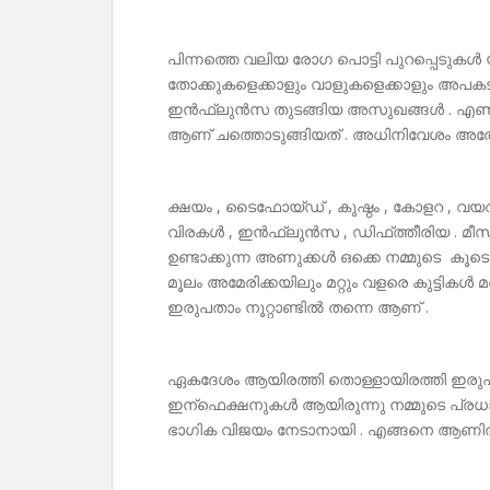
പിന്നത്തെ വലിയ രോഗ പൊട്ടി പുറപ്പെടുക
തോക്കുകളെക്കാളും വാളുകളെക്കാളും അപക
ഇൻഫ്ലുൻസ തുടങ്ങിയ അസുഖങ്ങൾ . എൺപത
ആണ് ചത്തൊടുങ്ങിയത് . അധിനിവേശം അത
ക്ഷയം , ടൈഫോയ്ഡ് , കുഷ്ഠം , കോളറ , വയറ
വിരകൾ , ഇൻഫ്ലുൻസ , ഡിഫ്ത്തീരിയ . മീസ
ഉണ്ടാക്കുന്ന അണുക്കൾ ഒക്കെ നമ്മുടെ കൂട
മൂലം അമേരിക്കയിലും മറ്റും വളരെ കുട്ടിക
ഇരുപതാം നൂറ്റാണ്ടിൽ തന്നെ ആണ് .
ഏകദേശം ആയിരത്തി തൊള്ളായിരത്തി ഇരുപത്
ഇന്ഫെക്ഷനുകൾ ആയിരുന്നു നമ്മുടെ പ്രധ
ഭാഗിക വിജയം നേടാനായി . എങ്ങനെ ആണിത് 