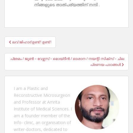
നിങ്ങളുടെ താത്പര്യത്തിന് നന്ദി .
Post
ലവ് ജിഹാദ് ഉണ്ട് ! ഉണ്ട് !
navigation
പ്രേമം / ജൂൺ – വേഴ്സസ് – മൊയ്ദീൻ / ഓശാന / നയന്റി സിക്സ് – ചില
പ്രണയ പാഠങ്ങൾ
I am a Plastic and
Reconstructive Microsurgeon
and Professor at Amrita
Institute of Medical Sciences. I
am a founder member of the
Info- clinic, an organisation of
writer-doctors, dedicated to