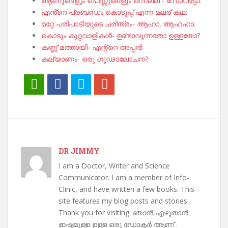
ആണുങ്ങളും പെണ്ണുങ്ങളും ഒന്നല്ല - സോറീട്ടോ.
എൻ്റെ പ്രബന്ധം കൊടുപ്പ് എന്ന മലര് കഥ:
മറ്റേ പരിപാടിയുടെ ചരിത്രം- ആഹാ, ആഹഹാ.
കൊടും കുറ്റവാളികൾ- ഉണ്ടാവുന്നതോ ഉള്ളതോ?
കണ്ണ് മത്തായി- എന്റ്റെ അപ്പൻ
കല്യാണം- ഒരു ഗൂഢാലോചന?
DR JIMMY
I am a Doctor, Writer and Science
Communicator. I am a member of Info-
Clinic, and have written a few books. This
site features my blog posts and stories.
Thank you for visiting. ഞാൻ എഴുതാൻ
ഇഷ്ടമുള്ള ഉള്ള ഒരു ഡോക്ടർ ആണ് .