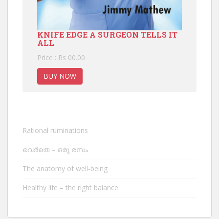
KNIFE EDGE A SURGEON TELLS IT
ALL
Price : Rs 00.00
BUY NOW
Rational ruminations
വെർതെ – ഒരു രസം
The anatomy of well-being
Healthy life – the right balance