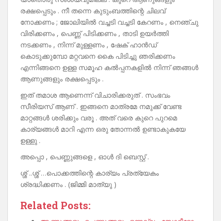
രക്ഷപ്പെടും . നീ തന്നെ കുടുംബത്തിന്റെ ചിലവ്
നോക്കണം ; ജോലിയിൽ വച്ചടി വച്ചടി കേറണം , നെഞ്ചു
വിരിക്കണം , പെണ്ണ് പിടിക്കണം , താടി ഉയർത്തി
നടക്കണം , നിന്ന് മുള്ളണം , ഷേക് ഹാൻഡ്
കൊടുക്കുമ്പോ മറ്റവനെ കൈ പിടിച്ചു ഞരിക്കണം
എന്നിങ്ങനെ ഉള്ള സമൂഹ കൽപ്പനകളിൽ നിന്ന് ഞങ്ങൾ
ആണുങ്ങളും രക്ഷപ്പെടും .
ഇത് തമാശ ആണെന്ന് വിചാരിക്കരുത് . സംഭവം
സീരിയസ് ആണ് . ഇങ്ങനെ മാത്രമേ നമുക്ക് വേണ്ട
മാറ്റങ്ങൾ ശരിക്കും വരൂ . അത് വരെ കുറെ പുറമെ
കാര്യങ്ങൾ മാറി എന്ന ഒരു തോന്നൽ ഉണ്ടാകുകയേ
ഉള്ളു .
അപ്പൊ , പെണ്ണുങ്ങളെ , ഓൾ ദി ബെസ്റ്റ് .
ശ്ശ് ..ശ്ശ് …പൊക്കത്തിന്റെ കാര്യം പ്രത്യേകം
ശ്രദ്ധിക്കണം . (ജിമ്മി മാത്യു )
Related Posts: