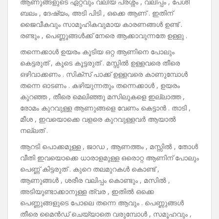
ആണുങ്ങളുടെ ഏറ്റവും വലിയ പ്രശ്നം , വലിപ്പം , പേശീ
ബലം , ദേഷ്യം, അടി പിടി , ഒക്കെ ആണ് . ഇതിന്
ജൈവീകവും സാമൂഹികവുമായ കാരണങ്ങൾ ഉണ്ട് .
രണ്ടും , പെണ്ണുങ്ങൾക്ക് നേരെ ആക്കാവുന്നതേ ഉള്ളു .
തന്നെക്കാൾ ഉയരം കൂടിയ ഒറ്റ ആണിനെ പോലും
കെട്ടരുത് , കൂടെ കൂട്ടരുത് . മസ്സിൽ ഉള്ളവരെ തീരെ
ഒഴിവാക്കണം . സിക്സ് പാക്ക് ഉള്ളവരെ കാണുമ്പോൾ
തന്നെ ഓടണം . കഴിയുന്നതും തന്നെക്കാൾ , ഉയരം
കുറഞ്ഞ , തീരെ മെലിഞ്ഞു മസിലുകളെ ഇല്ലാത്ത ,
രോമം കുറവുള്ള ആണുങ്ങളെ വേണം കെട്ടാൻ . താടി ,
മീശ , ഇവയൊക്കെ വളരെ കുറവുള്ളവർ ആയാൽ
നല്ലത് .
ആറടി പൊക്കമുള്ള , ജാഡ , ആണത്തം , മസ്സിൽ , തോൾ
വീതി ഇവയൊക്കെ ധാരാളമുള്ള ഒരൊറ്റ ആണിന് പോലും
പെണ്ണ് കിട്ടരുത് . കുറെ തലമുറകൾ കൊണ്ട് ,
ആണുങ്ങൾ , ശരീര വലിപ്പം കൊണ്ടും , മസിൽ ,
അടിയുണ്ടാക്കാനുള്ള ത്വര , ഇതിൽ ഒക്കെ
പെണ്ണുങ്ങളുടെ പോലെ തന്നെ ആവും . പെണ്ണുങ്ങൾ
തീരെ മൈൻഡ് ചെയ്യാതെ വരുമ്പോൾ , സമൂഹവും ,