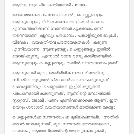
ആദ്യം ഉള്ള ചില കാര്യങ്ങൾ പറയാം .
ലോകത്താകമാനം നോക്കിയാൽ , പെണ്ണുങ്ങളും
ആണുങ്ങളും , ദീർഘ കാല പങ്കാളിയിൽ വേണം
എന്നാഗ്രഹിക്കുന്ന ഗുണങ്ങൾ ഏകദേശം ഒന്ന്
തന്നെയാണ് . ഏറ്റവും പ്രധാനം , പങ്കാളിയുടെ ബുദ്ധി ,
വിവേകം , വ്യക്തിത്വ പ്രത്യേകതകൾ , കരുണ
എന്നിവയാണ് . ആണുങ്ങളും പെണ്ണുങ്ങളും ഇതിൽ
യോജിക്കുന്നു . എന്നാൽ രണ്ടേ രണ്ടു കാര്യങ്ങളിൽ
ആണുങ്ങളും പെണ്ണുങ്ങളും തമ്മിൽ വ്യത്യാസം ഉണ്ട് .
ആണുങ്ങൾ മുഖ , ശാരീരീരിക സൗന്ദര്യത്തിനു
സ്വല്പം കൂടുതൽ പ്രാധാന്യം കൊടുക്കുന്നുണ്ട് .
ചെറുപ്പത്തിനും .പെണ്ണുങ്ങൾ ഇച്ചിരി കൂടുതൽ
പ്രധാനമായി കരുതുന്നത് , ആണിന്റെ സോഷ്യൽ
സ്റ്റാറ്റസ് , ജോലി , പണം എന്നിവക്കൊക്കെ ആണ് . ഇത്
വെറും ശരാശരി വ്യത്യാസങ്ങൾ മാത്രമാണ് കേട്ടോ .
പെണ്ണുങ്ങൾക്ക് സൗന്ദര്യം ഇഷ്ടമില്ലെന്നല്ല . അതിൽ
അവർ നോക്കുന്നത് , മുഖ സൗന്ദര്യത്തേക്കാളേറെ ,
പൊക്കം , ആരോഗ്യത്തിന്റെ അളവുകോലുകൾ ,