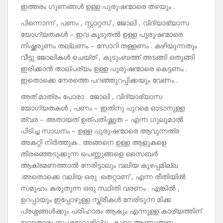
ഇത്തരം ഗുണങ്ങൾ ഉള്ള പുരുഷന്മാരെ തഴയും .
പിന്നൊന്ന് , പണം , സ്റ്റാറ്റസ് , ജോലി , വിദ്യാഭ്യാസ
യോഗ്യതകൾ – ഇവ കൂടുതൽ ഉള്ള പുരുഷന്മാരെ
നിഷ്ക്കരുണം തല്ലണം – സോറി തള്ളണം . കഴിയുന്നതും
വീട്ടു ജോലികൾ ചെയ്ത് , കുടുംബത്ത് അടങ്ങി ഒതുങ്ങി
ഇരിക്കാൻ താല്പര്യം ഉള്ള പുരുഷന്മാരെ കെട്ടണം .
ഇതൊക്കെ നേരത്തെ പറഞ്ഞുറപ്പിക്കയും വേണം .
അത് മാത്രം പോരാ . ജോലി , വിദ്യാഭ്യാസ
യോഗ്യതകൾ , പണം – ഇതിനു പുറമെ ഓടാനുള്ള
ത്വര – അതായത് ഉത്പതിഷ്ണുത – എന്ന ഗുലുമാൽ
പിടിച്ച സാധനം – ഉള്ള പുരുഷന്മാരെ ആവുന്നത്ര
അകറ്റി നിർത്തുക . അങ്ങനെ ഉള്ള ആളുകളെ
തിരഞ്ഞെടുക്കുന്ന പെണ്ണുങ്ങളെ സൈബർ
ആക്രമണത്താൽ നേരിട്ടാലും വലിയ കുഴപ്പമില്ല
.അതൊക്കെ വലിയ ഒരു തെറ്റാണ് , എന്ന രീതിയിൽ
സമൂഹം കരുതുന്ന ഒരു സ്ഥിതി വരണം . എങ്കിൽ ,
ഉറപ്പായും ഇപ്പോഴുള്ള സ്ത്രീകൾ നേരിടുന്ന മിക്ക
പ്രശ്നങ്ങൾക്കും പരിഹാരം ആകും എന്നുള്ള കാര്യത്തിന്
യാതൊരു സംശയവുമില്ല . കുറെ ആണുങ്ങളും