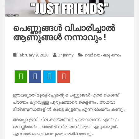
പെണ്ണുങ്ങൾ വിചാരിച്ചാൽ
ആണുങ്ങൾ നന്നാവും !
February 9, 2020
Dr Jimmy
വെർതെ - ഒരു രസം
ഈയടുത്ത് മുരളിച്ചേട്ടന്റെ പെണ്ണുങ്ങൾ എന്ത് കൊണ്ട്
പ്രായം കുറവുള്ള പുരുഷന്മാരെ കെട്ടണം , അഥവാ
ദീര്ഖബന്ധങ്ങളിൽ കൂടെ കൂട്ടണം എന്ന ലേഖനം കണ്ടു .
അപ്പൊ ഇനി ചില കാര്യങ്ങൾ പറയാനുണ്ട് . എല്ലാം
ശാസ്ത്രമല്ല . ഒത്തിരി സീരിയസ് ആയി എടുക്കരുത് .
എന്നാൽ ഒക്കെ വെറുതെ അല്ല താനും .