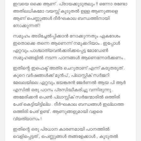
ഇവയെ ഒക്കെ ആണ് . പ്രായക്കൂടുതലും !! ഒന്നോ രണ്ടോ
അതിലധികമോ വയസ്സ് കൂടുതൽ ഉള്ള ആണുങ്ങളെ
ആണ് പെണ്ണുങ്ങൾ ദീർഘകാല ബന്ധത്തിനായി
നോക്കുന്നത് !
സമൂഹം അടിച്ചേൽപ്പിക്കാൻ നോക്കുന്നതും ഏകദേശം
ഇതൊക്കെ തന്നെ ആണെന്ന് നമുക്കറിയാം . ഇപ്പോൾ
ഏറ്റവും പാശ്ചാത്യവൽക്കരിക്കപ്പെട്ട മോഡേൺ
സമൂഹങ്ങളിൽ നടന്ന പഠനങ്ങൾ ആണെന്നോർക്കണം .
ഇതിന്റെ ഇഫെക്ട് അത്ര ചെറുതാണ് എന്ന് കരുതരുത് .
കുറെ വർഷങ്ങൾക്ക് മുൻപ് , പ്ലാസ്റ്റിക് സർജറി
മേഖലയിലെ ഏറ്റവും ഭയങ്കരൻ ജേർണൽ ആയ പി ആർ
എസിൽ ഒരു പഠനം പ്രസിദ്ധീകരിച്ചു വന്നിരുന്നു .
അമേരിക്കൻ പെൺ പ്ലാസ്റ്റിക് സർജന്മാരിൽ ഒത്തിരി
പേര് കെട്ടിയിട്ടില്ല . ദീർഘകാല ബന്ധങ്ങൾ ഇല്ലാത്ത
ഒത്തിരി പേര് ഉണ്ട് . ആണുങ്ങളുമായി വളരെ
വ്യത്യാസം !
ഇതിന്റെ ഒരു പ്രധാന കാരണമായി പഠനത്തിൽ
വെളിപ്പെട്ടത് , പെണ്ണുങ്ങൾ തങ്ങളേക്കാൾ , കൂടുതൽ