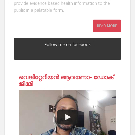
provide evidence based health information to the
public in a palatable form.
READ MORE
Follow me on facebook
വെജിറ്റേറിയൻ ആവണോ- ഡോക്
ജിമ്മി