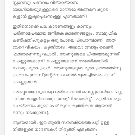
സ്റ്റാറ്റസും പണവും വിദ്യാഭ്യാസ
യോഗ്യതയുമുള്ളവരെ മാത്രമേ അങ്ങനെ കൂടെ
കൂട്ടാൻ ഇഷ്ടപ്പെടുന്നുള്ളു എന്നതാണ് !
ഇതിനൊക്കെ പല കാരണങ്ങളും കാണും .
പരിണാമപരമായ ജനിതക കാരണങ്ങളും , സാമൂഹിക
കണ്ടീഷനിംഗുകളും ഒരു പോലെ പ്രധാനമാണ് . അത്
വേറെ വിഷയം . കുണ്ടിരേഖ , അഥവാ ബോട്ടം ലൈൻ
എന്താണെന്നു വച്ചാൽ , ആണുങ്ങളെ ചീത്തയാകുന്നത്
പെണ്ണുങ്ങളാണ് ! പെണ്ണുങ്ങളാണ് അമേരിക്കയിൽ
പോലും മൂരാച്ചികൾ ! ആണുങ്ങളുടെ മൂരാച്ചിത്തരത്തിനു
കാരണം ഈസ് ഇന്റർനാഷണൽ മൂരാച്ചിത്തരം ഓഫ്
പെണ്ണുങ്ങൾ !
അപ്പൊ ആണുങ്ങളെ ശരിയാക്കാൻ പെണ്ണുങ്ങൾക്കേ പറ്റൂ
. നിങ്ങൾ എല്ലാവരും (നോട്ട് ദി പോയിന്റ് – എല്ലാവരും
ചെയ്യണം. കുറെ പേര് കുലം കുത്തികൾ ആയാൽ
ഒന്നും നടക്കൂല്ല ).
ആദ്യമായി , ഈ ആൺ സൗന്ദര്യത്തെ പറ്റി ഉള്ള
നിങ്ങളുടെ ധാരണകൾ തിരുത്തി എഴുതണം .