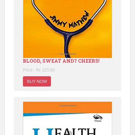
BLOOD, SWEAT AND? CHEERS!
Price : Rs 225.00
BUY NOW