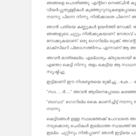
ഞങ്ങളെ പൊതിഞ്ഞു. എന്റ്റെ നെഞ്ചിൻ കൂടി
വിയർപ്പുതുള്ളികൾ കുഞ്ഞുറുമ്പുകളെപ്പോലെ 
നടന്നു; പിന്നെ നിന്നു. നിൽക്കാതെ പിന്നെ? അ
ഞാൻ പതിയെ കണ്ണുകൾ ഉയർത്തി നോക്കി. അഞ
ഞങ്ങളുടെ ചുറ്റും നിൽക്കുകയാണ്. നേതാവ് 
നോക്കുകയാണ്. ഒരു ഗൊറില്ല ലുക്ക്. അവന്റ്
മാക്സിലറി പ്രോഗ്നത്തിസം എന്നാണ് ആ അവസ
അവൻ മാത്രമല്ല. എല്ലാരും ക്രുദ്ധരായി നോ
എന്തോ കെട്ടി നിന്നു. തളം കെട്ടിയ ആ സാ
സൃഷ്ടിച്ചു.
ഇട്ടിമാണി ഈ നിശബ്ദതയെ ഭുജിച്ചു….ഛേ…- ഭഞ്
“സാ……ർ…..” അവൻ ആടിനെപ്പോലെ കരഞ്ഞു- “
“ബാഡാ” ഗൊറില്ല കൈ കാണിച്ചിട്ട് നടന്നു
നടന്നു.
കെട്ടിടങ്ങൾ ഉള്ള സ്ഥലത്തേക്ക് പോവാതെ അവർ
നടുക്കൊരു ചെടികൾ ഇല്ലാത്ത സ്ഥലത്ത് അ
ഇല്ല- ചുറ്റിനും നിൽപ്പാണ്. ഞാൻ ഇട്ടിയെ