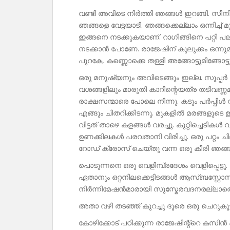
വണ്ടി അവിടെ നിർത്തി ഞങ്ങൾ ഇറങ്ങി. സ
ഞങ്ങളെ വേട്ടയാടി. ഞങ്ങക്കെല്ലാം ഒന്നിച്ച് 
ഇങ്ങനെ നടക്കുകയാണ്. റാഗിങ്ങിനെ പറ്റി പ
നടക്കാൻ പോണേ. രാജേഷിന് കുലുക്കം ഒന്നു
പുറകേ, കണ്ണൊക്കെ തള്ളി അങ്ങോട്ടുമിങ്ങോട്
ഒരു മനുഷ്യനും അവിടെങ്ങും ഇല്ല. സൂപ്പർ
വശങ്ങളിലും മാരുതി കാറിന്റെയത്ര തടിവണ്
രാക്ഷസന്മാരെ പോലെ നിന്നു. കടും പർപ്
എങ്ങും ചിതറിക്കിടന്നു. മുകളിൽ മരങ്ങളുട
വിട്ടത് താഴെ കളങ്ങൾ വരച്ചു. കുറ്റിച്ചെടികൾ 
ഉണക്കിലകൾ പരവതാനി വിരിച്ചു. ഒരു പറ്റം ച
റോഡ് ക്രോസ് ചെയ്തു വന്ന ഒരു കീരി ഞങ്ങളെ ഒ
പൊടുന്നനെ ഒരു വെളിമ്പ്രദേശം വെളിപ്പെട്ടു
ഏതാനും ഒറ്റനിലക്കെട്ടിടങ്ങൾ ആസ്ബസ്റ്റോസ് ഷ
നിർന്നിമേഷൻമാരായി സുസ്മേരവദനരല്ല
അതാ വഴി തടഞ്ഞ് കുറച്ചു ദൂരെ ഒരു ചെറുകൂട്ടം
കോഴിക്കോട് പഠിക്കുന്ന രാജേഷിന്റ്റെ കസിൻ