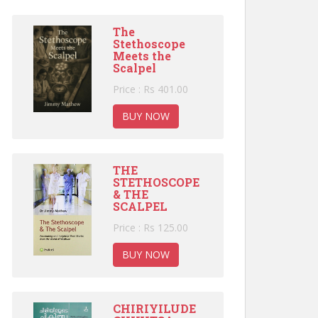
The
Stethoscope
Meets the
Scalpel
Price : Rs 401.00
BUY NOW
THE
STETHOSCOPE
& THE
SCALPEL
Price : Rs 125.00
BUY NOW
CHIRIYILUDE