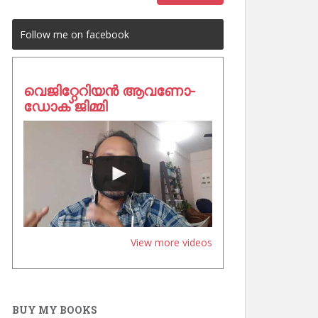
Follow me on facebook
വെജിറ്റേറിയൻ ആവണോ-
ഡോക് ജിമ്മി
View more videos
BUY MY BOOKS