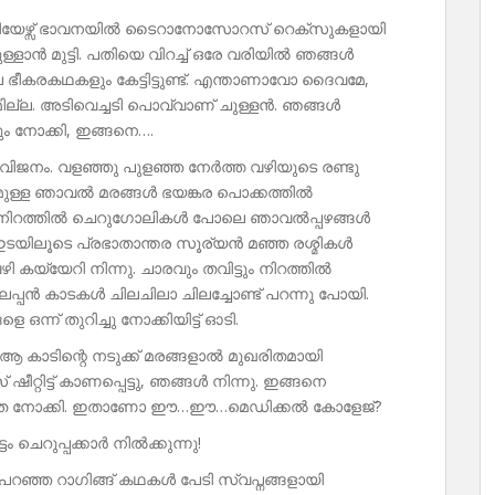
ീനിയേഴ്സ് ഭാവനയിൽ ടൈറാനോസോറസ് റെക്‌സുകളായി
മുള്ളാൻ മുട്ടി. പതിയെ വിറച്ച് ഒരേ വരിയിൽ ഞങ്ങൾ
ല ഭീകരകഥകളും കേട്ടിട്ടുണ്ട്. എന്താണാവോ ദൈവമേ,
മില്ല. അടിവെച്ചടി പൊവ്വാണ് ചുള്ളൻ. ഞങ്ങൾ
ടും നോക്കി, ഇങ്ങനെ….
 വിജനം. വളഞ്ഞു പുളഞ്ഞ നേർത്ത വഴിയുടെ രണ്ടു
ണമുള്ള ഞാവൽ മരങ്ങൾ ഭയങ്കര പൊക്കത്തിൽ
പിൾ നിറത്തിൽ ചെറുഗോലികൾ പോലെ ഞാവൽപ്പഴങ്ങൾ
െ ഇടയിലൂടെ പ്രഭാതാന്തര സൂര്യൻ മഞ്ഞ രശ്മികൾ
വഴി കയ്യേറി നിന്നു. ചാരവും തവിട്ടും നിറത്തിൽ
ിലപ്പൻ കാടകൾ ചിലചിലാ ചിലച്ചോണ്ട് പറന്നു പോയി.
ന്ന് തുറിച്ചു നോക്കിയിട്ട് ഓടി.
. ആ കാടിന്റെ നടുക്ക് മരങ്ങളാൽ മുഖരിതമായി
ീറ്റിട്ട് കാണപ്പെട്ടു, ഞങ്ങൾ നിന്നു. ഇങ്ങനെ
ാതെ നോക്കി. ഇതാണോ ഈ…ഈ…മെഡിക്കൽ കോളേജ്?
 ചെറുപ്പക്കാർ നിൽക്കുന്നു!
 പറഞ്ഞ റാഗിങ്ങ് കഥകൾ പേടി സ്വപ്നങ്ങളായി