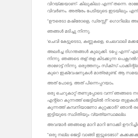
വിറയ്ക്കയാണ്- കിലുകിലാ എന്ന് തന്നെ. രാജ
വിവർണം. അത്രേം പേടിയുടെ ഇടയിലും എനിക്
“ഊരെടാ മഷിരോളെ, ഡ്രസ്സ്!” ഗൊറില്ല അല
ഞങ്ങൾ മടിച്ചു നിന്നു.
‘ചെവി കേട്ടൂടെടാ, കണ്ണകളെ, ചെലവാലി മക്ക
അലർച്ച ദിഗന്തങ്ങൾ കുലുക്കി. ടപ്പേ എന്ന്
നിന്നു. ഞങ്ങടെ തള് തള കിടക്കുന്ന പെക്റ്
താഴോട്ട് നിന്നു. ഒരുത്തനും സിക്സ് പാക്കിന
കുറെ ഇക്വേഷനുകൾ മാത്രമുണ്ട്. ആ സമയത
അത് പോട്ടെ. അത് പിന്നെപ്പറയാം.
ഒരു ചെറുകാറ്റ് തണുപ്പോടെ വന്ന് ഞങ്ങടെ 
എന്റ്റെ കുന്നത്ത് ജെട്ടിയിൽ നിറയെ തുള
കുന്നത്ത് കമ്പനിയാണോ കുറ്റക്കാർ? ഞാൻ ര
ഇട്ടിയുടെ സ്ഥിതിയും വ്യത്യസ്ഥമല്ല.
അവന്മാർ ഞങ്ങളെ മാറി മാറി നോക്കി ഊറിച്ചിരി
“ഒരു നല്ല ജെട്ടി വാങ്ങി ഇട്ടൂടെടോ? കക്കക്കക്