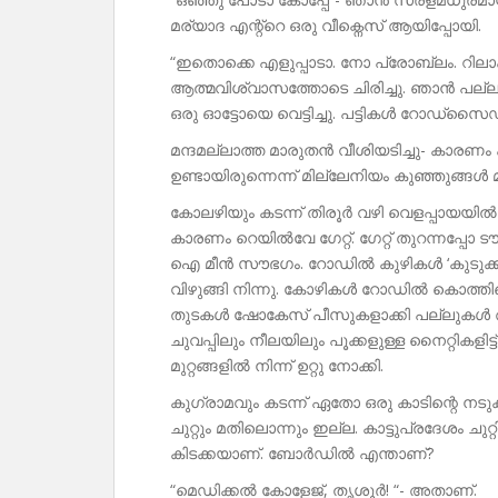
മര്യാദ എന്റ്റെ ഒരു വീക്നെസ് ആയിപ്പോയി.
“ഇതൊക്കെ എളുപ്പാടാ. നോ പ്രോബ്ലം. റി
ആത്മവിശ്വാസത്തോടെ ചിരിച്ചു. ഞാൻ പല്ലു 
ഒരു ഓട്ടോയെ വെട്ടിച്ചു. പട്ടികൾ റോഡ്‌സൈഡി
മന്ദമല്ലാത്ത മാരുതൻ വീശിയടിച്ചു- കാര
ഉണ്ടായിരുന്നെന്ന് മില്ലേനിയം കുഞ്ഞുങ്ങ
കോലഴിയും കടന്ന് തിരൂർ വഴി വെളപ്പായയിൽ എത
കാരണം റെയിൽവേ ഗേറ്റ്. ഗേറ്റ് തുറന്നപ്പ
ഐ മീൻ സൗഭഗം. റോഡിൽ കുഴികൾ ‘കുടുക്കും കു
വിഴുങ്ങി നിന്നു. കോഴികൾ റോഡിൽ കൊത്തിപ്
തുടകൾ ഷോകേസ് പീസുകളാക്കി പല്ലുകൾ അറുപ
ചുവപ്പിലും നീലയിലും പൂക്കളുള്ള നൈറ്റികളിട
മുറ്റങ്ങളിൽ നിന്ന് ഉറ്റു നോക്കി.
കുഗ്രാമവും കടന്ന് ഏതോ ഒരു കാടിന്റെ നട
ചുറ്റും മതിലൊന്നും ഇല്ല. കാട്ടുപ്രദേശം ചു
കിടക്കയാണ്. ബോർഡിൽ എന്താണ്?
“മെഡിക്കൽ കോളേജ്, തൃശൂർ! “- അതാണ്.