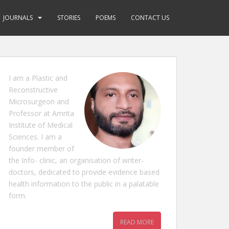
JOURNALS
STORIES
POEMS
CONTACT US
I am a Plastic and
Reconstructive
Microsurgeon and
Professor at Amrita
Institute of Medical
Sciences. I am a
founder member of
the Info- clinic, an organisation of writer-
doctors, dedicated to provide evidence based
health information to the public in a palatable
form.
READ MORE