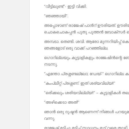
“വീട്ടിലുണ്ട്”- ഇട്ടി വിക്കി.
“ഞഞ്ഞായി”.
അപ്പോഴാണ് രാജേഷ് പാൻറ് ഊരിയത്. ഊരിയി
ചൊകചൊകപ്പൻ പുതു പുത്തൻ ബോക്സർ ടൈ
അമ്പടാ. തെണ്ടി. ശവി. ആരോ മുന്നറിയിപ്പ് കൊട
ഞങ്ങളോട് ഒരു വാക്ക് പറഞ്ഞില്ല.
ഗൊറില്ലയും കൂട്ടാളികളും രാജേഷിൻന്റെ ബോക്
നടന്നു.
“എന്തോ പ്രശ്നണ്ടല്ലോ; ഡേയ്-” ഗൊറില്ല കൂ
“കംപ്ലീറ്റ് പ്രശ്നണ്. ഇത് ശര്യവില്യ!!”
“ഒരിക്കലും ശരിയവില്ല്യ!!” – കൂട്ടാളികൾ തലയ
“അഴിക്കെടാ അത്!”
ഞാൻ ഒരു ദുഷ്ടൻ ആണെന്ന് നിങ്ങൾ പറയുമായിരി
വന്നു.
രാജേഷ് മടിച്ചു മടിച്ച് സാധനം മുട്ട് വരെ താഴ്ത്ത