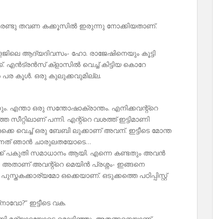
് രണ്ടു തവണ കക്കൂസിൽ ഇരുന്നു നോക്കിയതാണ്.
ിലെ ആദ്യദിവസം- ഹോ. രാജേഷിനെയും കൂട്ടി
. എൻട്രൻസ് ക്‌ളാസിൽ വെച്ച് കിട്ടിയ കൊറേ
 കൂൾ. ഒരു കുലുക്കവുമില്ല.
. എന്താ ഒരു സന്തോഷാക്രാന്തം. എനിക്കവന്റ്റെ
തെ സീറ്റിലാണ് പന്നി. എന്റ്റെ വശത്ത് ഇട്ടിമാണി
്കെ വെച്ച് ഒരു ബേബി ലുക്കാണ് അവന്. ഇട്ടീടെ മോന്ത
ക്കുന്നത് ഞാൻ ചാരുലതയോടെ…
ിക്ക് പകുതി സമാധാനം ആയി. എന്നെ കണ്ടതും അവൻ
. അതാണ് അവന്റ്റെ മെയിൻ പ്രശ്നം- ഇങ്ങനെ
ുസ്തകക്കാര്യമോ ഒക്കെയാണ്. ഒടുക്കത്തെ പഠിപ്പിസ്റ്റ്
‌നാവോ?” ഇട്ടീടെ വക.
ായി മര്യാദയോടെ മൊഴിഞ്ഞു. അതങ്ങനെയാണ്.