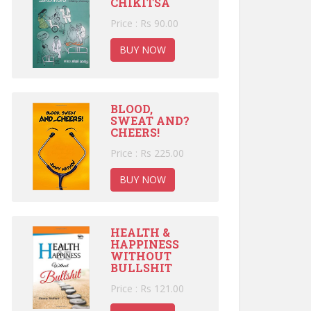
CHIKITSA
Price : Rs 90.00
BUY NOW
BLOOD,
SWEAT AND?
CHEERS!
Price : Rs 225.00
BUY NOW
HEALTH &
HAPPINESS
WITHOUT
BULLSHIT
Price : Rs 121.00