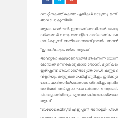
വയറ്റിനകത്ത് കൊറേ എലികൾ ഓടുന്നു. ഒന്ന
അവ പോകുന്നില്ല.
ആകെ ടെൻഷൻ. ഇന്നാണ് മെഡിക്കൽ കോളേജ
ഡ്രൈവർ വന്നു. അവന്റ്റെ കാറിലാണ് പോക്ക്
ഗഡികളുണ്ട്. അതിലൊന്നാണ് ഇവൻ. അവൻ പര
“ഇന്നല്ലേഷ്ഠാ, മ്മ്‌ടെ- ആഹാ”
അവന്റ്റെ കല്യാണരാത്രി ആണെന്ന് തോന്നും
മോന്തക്ക് ഒന്ന് കൊടുക്കാൻ തോന്നി. മുന്നിലത്
ഇരിപ്പുണ്ട്. അവനാണ് അടുത്ത ഗഡി. കണ്ണട ഒക
വിളറിയും കണ്ണുകൾ പേടിച്ച് തുറിച്ചും ഇരി
ഛേ….ചാരിതാർഥ്യത്തോടെ ശ്രദ്ധിച്ചു. എന
ടെൻഷൻ അടിച്ചു ചറപറാ വർത്താനം തുടങ്ങി
ചിലച്ചോണ്ടിരിക്കും. എന്തോ പഠിത്തക്കാര്യമോ പ
ആണ്.
“ബയോകെമിസ്ട്രി എളുപ്പണ്. അനാട്ടമി- പ്രശ്
“ഒഞ്ഞു പോടാ കോപ്പേ”- ഞാൻ സരളമധുരമ