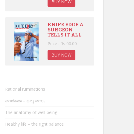
BUY NOW
KNIFE EDGE A
SURGEON
TELLS IT ALL
Price : Rs 00.00
BUY NOW
Rational ruminations
വെർതെ – ഒരു രസം
The anatomy of well-being
Healthy life – the right balance