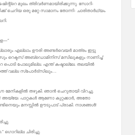
േഷിന്റ്റെ മുഖം ത്രിവർണമായിരിക്കുന്നു. സോറി-
ക് ചെറിയ ഒരു മറ്റേ സാമാനം തോന്നി- ചാരിതാർഥ്യം.
റി.
ളേ—“
 എല്ലാരും എല്ലാം ഊരി അണ്ടർവെയർ മാത്രം ഇട്ടു
ററൽസും റെക്ടസ് അബ്‌ഡൊമിനിസ് മസിലുകളും നാണിച്ച്
്റ്റെ പൊടി പോലുമില്ല. എന്ത് കഷ്ടാല്ലേ. തലയിൽ
്ത് വല്ല സ്പോർട്സിലും….
നഗ്ന മേനികളിൽ തഴുകി. ഞാൻ ചെറുതായി വിറച്ചു.
കൾ! അയ്യേ. പാറ്റകൾ ആണോ കുറ്റക്കാർ, അതോ
ണ്ടിനെയും മനസ്സിൽ ഊടുപാട്‌ പ്രാകി. നാശങ്ങൾ!
ച്ചു.
ക.” ഗൊറില്ല ചിരിച്ചു.