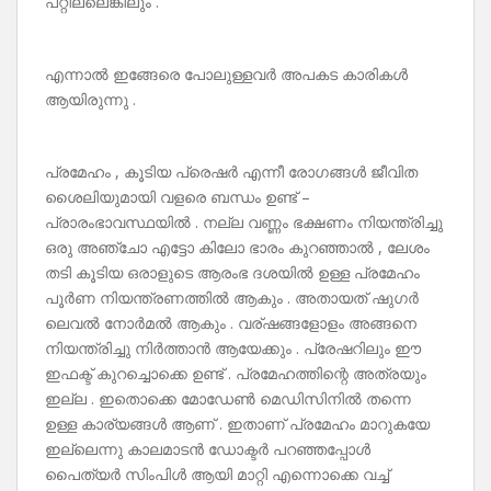
പറ്റില്ലെങ്കിലും .
എന്നാൽ ഇങ്ങേരെ പോലുള്ളവർ അപകട കാരികൾ
ആയിരുന്നു .
പ്രമേഹം , കൂടിയ പ്രെഷർ എന്നീ രോഗങ്ങൾ ജീവിത
ശൈലിയുമായി വളരെ ബന്ധം ഉണ്ട് –
പ്രാരംഭാവസ്ഥയിൽ . നല്ല വണ്ണം ഭക്ഷണം നിയന്ത്രിച്ചു
ഒരു അഞ്ചോ എട്ടോ കിലോ ഭാരം കുറഞ്ഞാൽ , ലേശം
തടി കൂടിയ ഒരാളുടെ ആരംഭ ദശയിൽ ഉള്ള പ്രമേഹം
പൂർണ നിയന്ത്രണത്തിൽ ആകും . അതായത് ഷുഗർ
ലെവൽ നോർമൽ ആകും . വര്ഷങ്ങളോളം അങ്ങനെ
നിയന്ത്രിച്ചു നിർത്താൻ ആയേക്കും . പ്രേഷറിലും ഈ
ഇഫക്ട് കുറച്ചൊക്കെ ഉണ്ട് . പ്രമേഹത്തിന്റെ അത്രയും
ഇല്ല . ഇതൊക്കെ മോഡേൺ മെഡിസിനിൽ തന്നെ
ഉള്ള കാര്യങ്ങൾ ആണ് . ഇതാണ് പ്രമേഹം മാറുകയേ
ഇല്ലെന്നു കാലമാടൻ ഡോക്ടർ പറഞ്ഞപ്പോൾ
പൈത്യർ സിംപിൾ ആയി മാറ്റി എന്നൊക്കെ വച്ച്