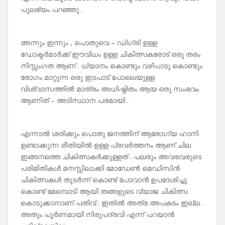
പുലഭ്യം പറഞ്ഞു .
അന്നും ഇന്നും , പൊതുവെ – ഡിഗ്രി ഉള്ള
ഡോക്ടർമാർക്ക് ഈവിധം ഉള്ള ചികിത്സകരോട് ഒരു തരം
നിസ്സംഗത ആണ് . ധ്യാനം കൊണ്ടും വഴിപാടു കൊണ്ടും
രോഗം മാറ്റുന്ന ഒരു ഇടപാട് പോലെയുള്ള
വിശ്വാസത്തിൽ മാത്രം അധിഷ്ഠിതം ആയ ഒരു സംഭവം
ആണിത് – അടിസ്ഥാന പരമായി .
എന്നാൽ ശരിക്കും പൊതു ജനത്തിന് ആരോഗ്യ ഹാനി
ഉണ്ടാക്കുന്ന രീതിയിൽ ഉള്ള പ്രവർത്തനം ആണ് ചില
ഇങ്ങനത്തെ ചികിത്സകർക്കുള്ളത് . പലരും അവരവരുടെ
പരിമിതികൾ മനസ്സിലാക്കി മോഡേൺ മെഡിസിൻ
ചികിത്സകൾ തുടർന്ന് കൊണ്ട് പോവാൻ ഉപദേശിച്ചു
കൊണ്ട് മേമ്പൊടി ആയി തങ്ങളുടെ വ്യാജ ചികിത്സ
കൊടുക്കാനാണ് പതിവ് . ഇതിൽ അത്ര അപകടം ഇല്ല .
അതും പൂർണമായി നിരുപദ്രവി എന്ന് പറയാൻ