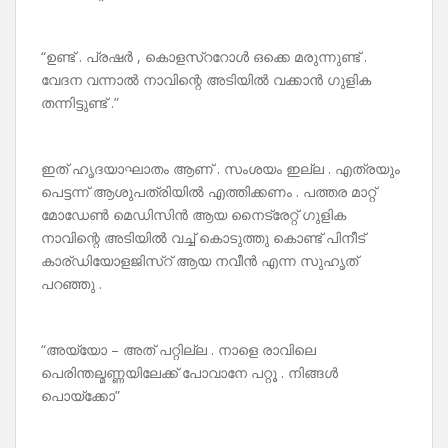
“ഉണ്ട് . പ്രഷർ , കൊളസ്ററോൾ ഒക്കെ മരുന്നുണ്ട് .
വേദന വന്നാൽ നാവിന്റെ അടിയിൽ വക്കാൻ ഗുളിക
തന്നിട്ടുണ്ട് .”
ഇത് ഹൃദയാഘാതം ആണ് . സംശയം ഇല്ല . എത്രയും
പെട്ടന്ന് ആശുപത്രിയിൽ എത്തിക്കണം . പത്തര മാറ്റ്
മോഡേൺ മെഡിസിൻ ആയ നൈട്രേറ്റ് ഗുളിക
നാവിന്റെ അടിയിൽ വച്ച് കൊടുത്തു കൊണ്ട് പിനീട്
കാര്ഡിയോളജിസ്റ് ആയ നവീൻ എന്ന സുഹൃത്
പറഞ്ഞു .
“അയ്യോ – അത് പറ്റില്ല . നാളെ രാവിലെ
പെരിന്തല്മണ്ണയിലേക്ക് പോവാനേ പറ്റൂ . നിങ്ങൾ
പൊയ്ക്കോ”