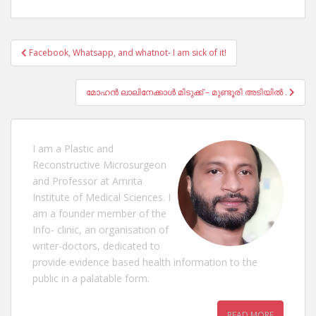
Post
Facebook, Whatsapp, and whatnot- I am sick of it!
navigation
മോഹൻ ലാലിനേക്കാൾ മിടുക്ക് – മുണ്ടൂരി അടിയിൽ .
I am a Plastic and
Reconstructive Microsurgeon
and Professor at Amrita
Institute of Medical Sciences. I
am a founder member of the
Info- clinic, an organisation of
writer-doctors, dedicated to
provide evidence based health information to the
public in a palatable form.
READ MORE