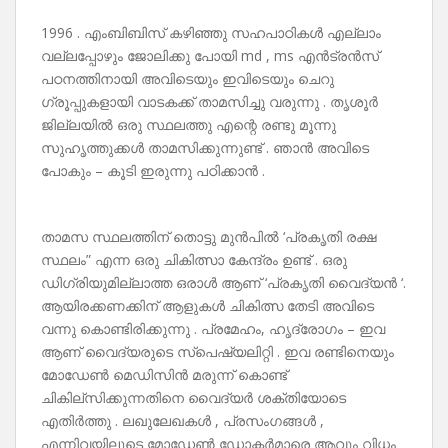
1996 . എംബിബിസ് കഴിഞ്ഞു സഹപാഠികൾ എല്ലാം
വല്ലപ്പോഴും ജോലിക്കു പോയി md , ms എൻട്രൻസ്
പഠനത്തിനായി അവിടെയും ഇവിടെയും ചെറു
ഗ്രൂപ്പുകളായി വാടകക്ക് താമസിച്ചു വരുന്നു . തൃശൂർ
ജില്ലയിൽ ഒരു സ്ഥലത്തു എന്റെ രണ്ടു മൂന്നു
സുഹൃത്തുക്കൾ താമസിക്കുന്നുണ്ട് . ഞാൻ അവിടെ
പോകും – കൂടി ഇരുന്നു പഠിക്കാൻ .
താമസ സ്ഥലത്തിന് തൊട്ടു മുൻപിൽ ‘പ്രകൃതി രക്ഷ
സ്ഥലം” എന്ന ഒരു ചികിത്സാ കേന്ദ്രം ഉണ്ട് . ഒരു
ഡിഗ്രിയുമില്ലാത്ത ഒരാൾ ആണ് ‘പ്രകൃതി വൈദ്യൻ ‘.
ആയിരക്കണക്കിന് ആളുകൾ ചികിത്സ തേടി അവിടെ
വന്നു കൊണ്ടിരിക്കുന്നു . പ്രമേഹം, ഹൃദ്രോഗം – ഇവ
ആണ് വൈദ്യരുടെ സ്പെഷ്യലിറ്റി . ഇവ രണ്ടിനെയും
മോഡേൺ മെഡിസിൻ മരുന്ന് കൊണ്ട്
ചികില്സിക്കുന്നതിനെ വൈദ്യർ ശക്തിയോടെ
എതിർത്തു . ലഖുലേഖകൾ , പ്രസംഗങ്ങൾ ,
എന്നിവയിലൂടെ മോഡേൺ ഡോക്ടർമാരെ ആവും വിധം