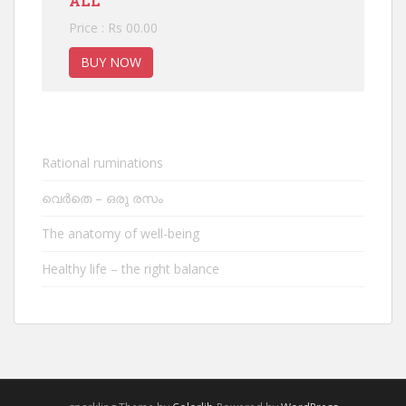
ALL
Price : Rs 00.00
BUY NOW
Rational ruminations
വെർതെ – ഒരു രസം
The anatomy of well-being
Healthy life – the right balance