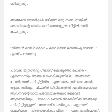
ഒഴിയുന്നു .
അങ്ങനെ രോഗികൾ ഒഴിഞ്ഞ ഒരു സന്ധ്യയിൽ
വൈദ്യന്റെ ഭാര്യ ഓടി ഞങ്ങളുടെ വീട്ടിൽ ഓടി
കയറുന്നു .
“നിങ്ങൾ ഒന്ന് വര്വോ – വൈദ്യന് നെഞ്ചു വേദന . ”
എന്ന് പറയുന്നു .
പാവക്ക ജൂസ് ഒരു ഗ്ളാസ് കൊടുത്താ പോരെ –
എന്നൊന്നും ഞങ്ങൾ ചോദിക്കുന്നില്ല . അങ്ങനെ
ചോദിക്കാൻ പഠിച്ചിട്ടില്ല . എന്ത് തരം സ്വഭാവക്കാർ
ആണെങ്കിലും , വ്യക്തി ജീവിതത്തിൽ എത്രയൊക്കെ
അവനവന്റേതായ പ്രത്യേകതകൾ ഉള്ളവർ
ആണെങ്കിലും , പ്രൊഫഷണൽ ട്രെയിനിങ് ഞങ്ങളെ
പഠിപ്പിച്ചിട്ടുള്ളത് – വേണ്ടത് ചെയ്യുക , പറ്റുന്നത്
ചെയ്യുക – ചിന്തയെല്ലാം പിന്നെ – എന്ന മന്ത്രമാണ് .