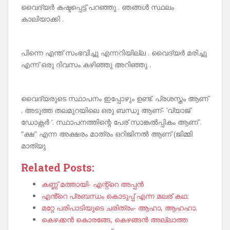
വൈദ്യർ കഷ്ടപ്പെട്ട് പറഞ്ഞു . ഞങ്ങൾ സ്ഥലം
കാലിയാക്കി .
പിന്നെ എന്ത് സംഭവിച്ചു എന്നറിയില്ല . വൈദ്യർ മരിച്ചു
എന്ന് ഒരു ദിവസം കഴിഞ്ഞു അറിഞ്ഞു .
വൈദ്യരുടെ സ്ഥാപനം ഇപ്പോഴും ഉണ്ട്. പ്രശസ്തം ആണ്
. അടുത്ത തലമുറയിലെ ഒരു ബന്ധു ആണ്- ‘വ്യാജ്
ഡോക്റ്റർ ‘. സ്ഥാപനത്തിന്റെ പേര് സാങ്കൽപ്പികം ആണ് .
“ക്ഷ” എന്ന അക്ഷരം മാത്രം ഒറിജിനൽ ആണ് (ജിമ്മി
മാത്യു
Related Posts:
കണ്ണ് മത്തായി- എന്റ്റെ അപ്പൻ
എൻ്റെ പ്രബന്ധം കൊടുപ്പ് എന്ന മലര് കഥ:
മറ്റേ പരിപാടിയുടെ ചരിത്രം- ആഹാ, ആഹഹാ.
കെഴക്കൻ കൊരങ്ങേ, കെഴങ്ങൻ അല്ലാത്ത