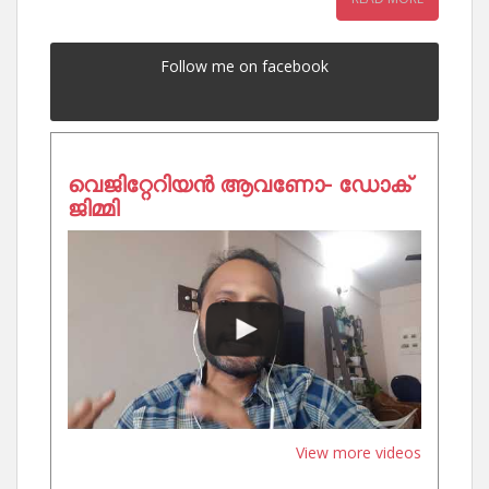
Follow me on facebook
വെജിറ്റേറിയൻ ആവണോ- ഡോക്
ജിമ്മി
View more videos