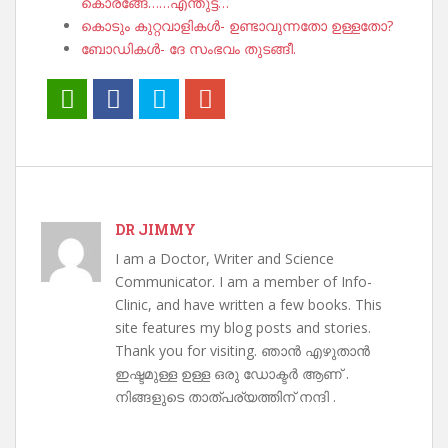
കൊരങ്ങേ……എന്തുട്ട്…
കൊടും കുറ്റവാളികൾ- ഉണ്ടാവുന്നതോ ഉള്ളതോ?
ബോഡികൾ- ദേ സംഭവം തുടങ്ങീ.
DR JIMMY
I am a Doctor, Writer and Science
Communicator. I am a member of Info-
Clinic, and have written a few books. This
site features my blog posts and stories.
Thank you for visiting. ഞാൻ എഴുതാൻ
ഇഷ്ടമുള്ള ഉള്ള ഒരു ഡോക്ടർ ആണ് .
നിങ്ങളുടെ താത്പര്യത്തിന് നന്ദി .