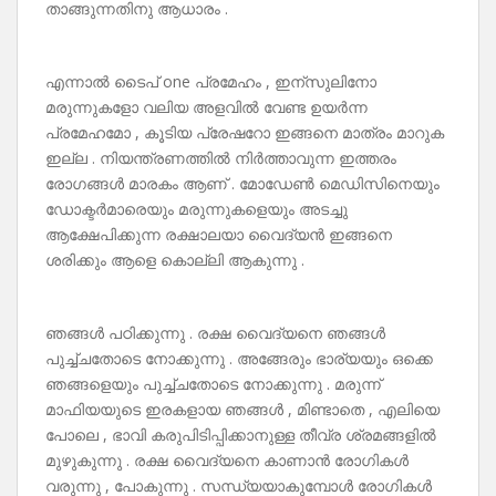
താങ്ങുന്നതിനു ആധാരം .
എന്നാൽ ടൈപ് one പ്രമേഹം , ഇന്സുലിനോ
മരുന്നുകളോ വലിയ അളവിൽ വേണ്ട ഉയർന്ന
പ്രമേഹമോ , കൂടിയ പ്രേഷറോ ഇങ്ങനെ മാത്രം മാറുക
ഇല്ല . നിയന്ത്രണത്തിൽ നിർത്താവുന്ന ഇത്തരം
രോഗങ്ങൾ മാരകം ആണ് . മോഡേൺ മെഡിസിനെയും
ഡോക്ടർമാരെയും മരുന്നുകളെയും അടച്ചു
ആക്ഷേപിക്കുന്ന രക്ഷാലയാ വൈദ്യൻ ഇങ്ങനെ
ശരിക്കും ആളെ കൊല്ലി ആകുന്നു .
ഞങ്ങൾ പഠിക്കുന്നു . രക്ഷ വൈദ്യനെ ഞങ്ങൾ
പുച്ച്ചതോടെ നോക്കുന്നു . അങ്ങേരും ഭാര്യയും ഒക്കെ
ഞങ്ങളെയും പുച്ച്ചതോടെ നോക്കുന്നു . മരുന്ന്
മാഫിയയുടെ ഇരകളായ ഞങ്ങൾ , മിണ്ടാതെ , എലിയെ
പോലെ , ഭാവി കരുപിടിപ്പിക്കാനുള്ള തീവ്ര ശ്രമങ്ങളിൽ
മുഴുകുന്നു . രക്ഷ വൈദ്യനെ കാണാൻ രോഗികൾ
വരുന്നു , പോകുന്നു . സന്ധ്യയാകുമ്പോൾ രോഗികൾ