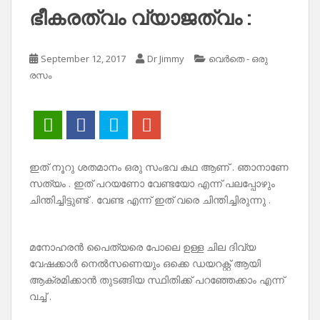
ഭീകരത്വം വ്യാജത്വം :
September 12, 2017
Dr Jimmy
വെർതെ - ഒരു
രസം
ഇത് നൂറു ശതമാനം ഒരു സംഭവ കഥ ആണ് . ഞാനാണേ
സത്യം . ഇത് പറയണോ വേണ്ടയോ എന്ന് പലപ്പോഴും
ചിന്തിച്ചിട്ടുണ്ട് . വേണ്ട എന്ന് ഇത് വരെ ചിന്തിച്ചിരുന്നു .
മനോഹരൻ പൈത്യരെ പോലെ ഉള്ള ചില ദിവ്യ
വേഷക്കാർ നെൽസണെയും ഒക്കെ ഡയറക്റ്റ് ആയി
ആക്രമിക്കാൻ തുടങ്ങിയ സ്ഥിതിക്ക് പറഞ്ഞേക്കാം എന്ന്
വച്ച് .