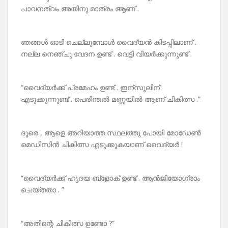
പാവനത്വം അതിനു മാത്രം ആണ് .
ഞങ്ങൾ ഓടി ചെല്ലുമ്പോൾ വൈദ്യൻ കിടപ്പിലാണ് .
നല്ല നെഞ്ചു വേദന ഉണ്ട് . വെട്ടി വിയർക്കുന്നുണ്ട് .
“വൈദ്യർക്ക് പ്രമേഹം ഉണ്ട് . ഇന്സുലിന്
എടുക്കുന്നുണ്ട് . പെരിന്തൽ മണ്ണയിൽ ആണ് ചികിത്സ .”
ദൂരെ , ആളെ അറിയാത്ത സ്ഥലത്തു പോയി മോഡേൺ
മെഡിസിൻ ചികിത്സ എടുക്കുകയാണ് വൈദ്യർ !
“വൈദ്യർക്ക് ഹൃദയ ബ്ളോക് ഉണ്ട് . ആൻജിയോഗ്രാം
ചെയ്തതാ . ”
“അതിന്റെ ചികിത്സ ഉണ്ടോ ?”