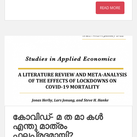
READ MORE
കോവിഡ്- മ ത മാ കൾ
എന്തു മാത്രം
ഫലപ്രദമായി?