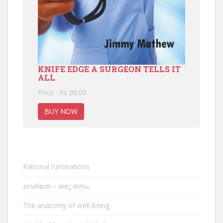
KNIFE EDGE A SURGEON TELLS IT
ALL
Price : Rs 00.00
BUY NOW
Rational ruminations
വെർതെ – ഒരു രസം
The anatomy of well-being