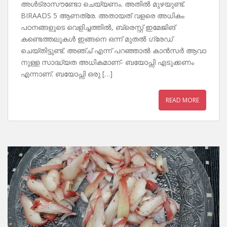
അൾട്രാസൗണ്ടോ ചെയ്യണം. അതിൽ മുഴയുണ്ട്.
BIRAADS 5 ആണത്രേ. അതായത് വളരെ അധികം
പഠനങ്ങളുടെ വെളിച്ചത്തിൽ, ബ്രെസ്റ്റ് ഇമേജിങ്
കണ്ടെത്തലുകൾ ഇങ്ങനെ ഒന്ന് മുതൽ ഗ്രേഡ്
ചെയ്തിട്ടുണ്ട്. അഞ്ച് എന്ന് പറഞ്ഞാൽ കാൻസർ ആവാ
നുള്ള സാദ്ധ്യത അധികമാണ്- ബയോപ്സി എടുക്കണം
എന്നാണ്. ബയോപ്സി ഒരു […]
READ MORE