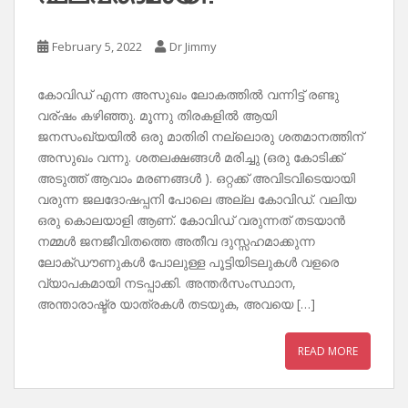
February 5, 2022
Dr Jimmy
കോവിഡ് എന്ന അസുഖം ലോകത്തിൽ വന്നിട്ട് രണ്ടു
വര്ഷം കഴിഞ്ഞു. മൂന്നു തിരകളിൽ ആയി
ജനസംഖ്യയിൽ ഒരു മാതിരി നല്ലൊരു ശതമാനത്തിന്
അസുഖം വന്നു. ശതലക്ഷങ്ങൾ മരിച്ചു (ഒരു കോടിക്ക്
അടുത്ത് ആവാം മരണങ്ങൾ ). ഒറ്റക്ക് അവിടവിടെയായി
വരുന്ന ജലദോഷപ്പനി പോലെ അല്ല കോവിഡ്. വലിയ
ഒരു കൊലയാളി ആണ്. കോവിഡ് വരുന്നത് തടയാൻ
നമ്മൾ ജനജീവിതത്തെ അതീവ ദുസ്സഹമാക്കുന്ന
ലോക്‌ഡൗണുകൾ പോലുള്ള പൂട്ടിയിടലുകൾ വളരെ
വ്യാപകമായി നടപ്പാക്കി. അന്തർസംസ്ഥാന,
അന്താരാഷ്ട്ര യാത്രകൾ തടയുക, അവയെ […]
READ MORE