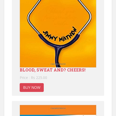
BLOOD, SWEAT AND? CHEERS!
Price : Rs 225.00
BUY NOW