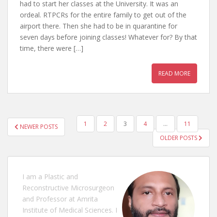
had to start her classes at the University. It was an
ordeal. RTPCRs for the entire family to get out of the
airport there. Then she had to be in quarantine for
seven days before joining classes! Whatever for? By that
time, there were […]
READ MORE
POSTS
1
2
3
4
…
11
NEWER POSTS
PAGINATION
OLDER POSTS
I am a Plastic and
Reconstructive Microsurgeon
and Professor at Amrita
Institute of Medical Sciences. I