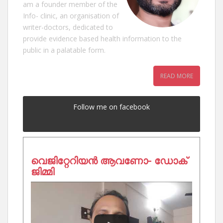
am a founder member of the
Info- clinic, an organisation of
writer-doctors, dedicated to
provide evidence based health information to the
public in a palatable form.
READ MORE
Follow me on facebook
വെജിറ്റേറിയൻ ആവണോ- ഡോക്
ജിമ്മി