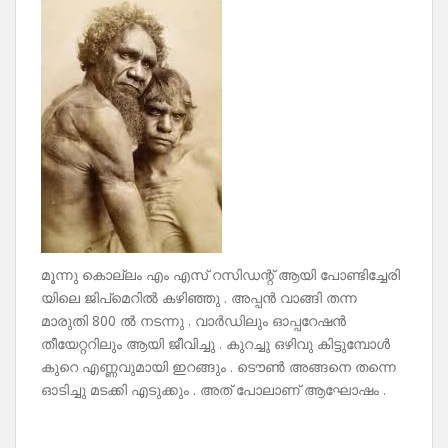
മൂന്നു കൊല്ലം എം എസ് റസിഡന്റ് ആയി പോണ്ടിച്ചേരി
യിലെ ജിപ്മെറിൽ കഴിഞ്ഞു . അപ്പൻ വാങ്ങി തന്ന
മാരുതി 800 ൽ നടന്നു . വാർഡിലും ഓപ്പറേഷൻ
തീയേറ്ററിലും ആയി ജീവിച്ചു . കുറച്ചു ഒഴിവു കിട്ടുമ്പോൾ
കുറെ എണ്ണവുമായി ഇറങ്ങും . ടൌൺ അങ്ങനെ തന്നെ
ഓടിച്ചു മടക്കി എടുക്കും . അത് പോലാണ് ആഘോഷം .