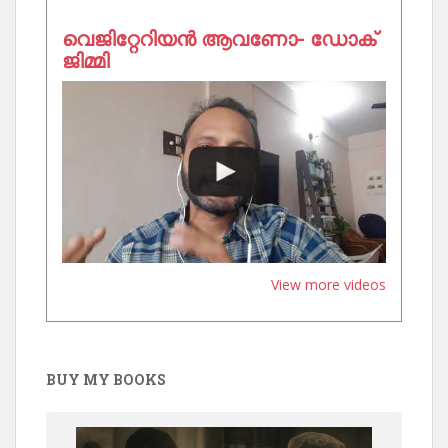
വെജിറ്റേറിയൻ ആവണോ- ഡോക്
ജിമ്മി
View more videos
BUY MY BOOKS