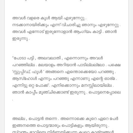
അവൾ വളരെ കൂൾ ആയി എഴുന്നേറ്റു .
നടക്കാനായിരിക്കും എന്ന് വിചാരിച്ചു ഞാനും എഴുന്നേറ്റു .
അവൾ എന്നോട് ഇരുന്നോളാൻ ആംഗ്യം കാട്ടി . ഞാൻ
ഇരുന്നു .
“പോടാ പട്ടി , അലവലാതി , എന്നൊന്നും അവൾ
പറഞ്ഞില്ല . മലയാളം അറിയാൻ പാടില്ലല്ലോ . പക്ഷെ
‘സ്റ്റുപ്പിഡ്, ഫൂൾ ‘ അങ്ങനെ എന്തൊക്കെയോ പറഞ്ഞു .
ആസ്‌ഹോൾ എന്നും പറഞ്ഞു എന്നാണു എന്റെ ഓര്മ .
എന്നിട്ടു ഒറ്റ പോക്ക് . എനിക്കൊന്നും മനസ്സിലായില്ല .
ഞാൻ കാപ്പീം മൂഞ്ചിക്കൊണ്ട് ഇരുന്നു . പൊട്ടനെപ്പോലെ
.
അല്ല , പൊട്ടൻ തന്നെ . അന്നൊക്കെ കുറെ ഏറെ പേർ
ഇങ്ങനത്തെ പൊട്ടന്മാരും പൊട്ടികളും ആയിരുന്നു .
സ്വന്തം ഭാവിയെ നിർണയിക്കുന്ന കുറെ കാര്യങ്ങൾ