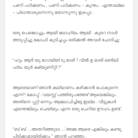
പണി പഠിക്കണം , പണി പഠിക്കണം – കുന്തം . എന്താല്ലേ
– പ്രാന്താരുന്നെന്നു തോന്നുന്നു ഇപ്പൊ .
ഒരു പെങ്കൊച്ചും ആയി ലോഹ്യം ആയി . കുറെ നാൾ
അടുപ്പിച്ചു കോഫി കുടിച്ചപ്പം ഒരിക്കൽ അവൾ ചോദിച്ചു:
“ഹൂം ആർ യു ഗോയിങ് ടു മാരി ? വിൽ ഉ മാരി ഒൺലി
ഫ്രം യുർ കമ്യൂണിറ്റി ?”
ആരെയാണ് ഞാൻ കല്യാണം കഴിക്കാൻ പോകുന്നെ
എന്ന് ! കോപ്പ് . വയസ്സ് പത്തിരുപത്തേഴ് ആയെങ്കിലും
അതിനെ പ്പറ്റി ഒന്നും ആലോചിച്ചിട്ടേ ഇല്ല . വീട്ടുകാർ
എന്തെങ്കിലും ചെയ്യും എന്ന ഒരു ചെറിയ ഊഹം ഉണ്ട് .
“ബ് ബ് ….അതറിഞ്ഞൂടാ ….’അമ്മ ആരെ എങ്കിലും കണ്ടു
പിടിക്കുമായിരിക്കും ” ഞാൻ പറഞ്ഞു .