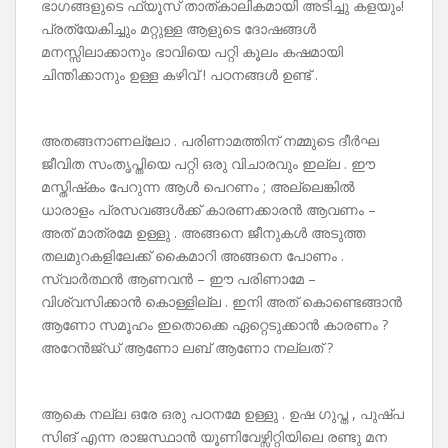
ഭാഗങ്ങളുടെ ഫ്യൂസ് താത്കാലികമായി അടിച്ചു കളയും!
പ്രത്യേകിച്ചും മറ്റുള്ള ആളുടെ ദോഷങ്ങൾ
മനസ്സിലാക്കാനും ഭാവിയെ പറ്റി കൂലം കഷമായി
ചിന്തിക്കാനും ഉള്ള കഴിവ് ! പഠനങ്ങൾ ഉണ്ട് .
അതങ്ങനാണല്ലോ . പരിണാമത്തിന് നമ്മുടെ ദീർഘ
ജീവിത സംതൃപ്തിയെ പറ്റി ഒരു വിചാരവും ഇല്ല . ഈ
മസ്തിഷ്‌കം പേറുന്ന ആൾ പെറണം ; അല്ലെങ്കിൽ
ധാരാളം പ്രസവങ്ങൾക്ക് കാരണക്കാരൻ ആവണം –
അത് മാത്രമേ ഉള്ളു . അങ്ങനെ ജീനുകൾ അടുത്ത
തലമുറകളിലേക്ക് കൈമാറി അങ്ങനെ പോണം .
സ്വാർത്ഥൻ ആണവൻ – ഈ പരിണാമേ –
വിശ്വസിക്കാൻ കൊള്ളില്ല . ഇനി അത് കൊണ്ടെങ്ങാൻ
ആണോ സമൂഹം ഇതൊക്കെ ഏറ്റെടുക്കാൻ കാരണം ?
അറേൻജ്‌ഡ്‌ ആണോ ലബ് ആണോ നല്ലത് ?
ആകെ നല്ല ഒരേ ഒരു പഠനമേ ഉള്ളു . ഉഷ ഗുപ്ത , പുഷ്പ
സിങ് എന്ന രാജസ്ഥാൻ യൂണിവേഴ്സിറ്റിയിലെ രണ്ടു മന