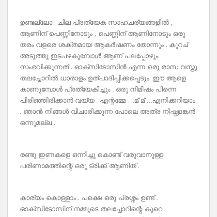
ഉണ്ടല്ലോ . ചില പ്രത്യേക സാഹചര്യങ്ങളിൽ ,
ആണിന് പെണ്ണിനോടും , പെണ്ണിന് ആണിനോടും ഒരു
തരം വളരെ ശക്തമായ ആകർഷണം തോന്നും . കുറച്
അടുത്തു ഇടപഴകുമ്പോൾ ആണ് പലപ്പോഴും
സംഭവിക്കുന്നത് . ഓക്‌സിടോസിൻ എന്ന ഒരു രാസ വസ്തു
തലച്ചോറിൽ ധാരാളം ഉത്പാദിപ്പിക്കപ്പെടും. ഈ ആളെ
കാണുമ്പോൾ പ്രത്യേകിച്ചും . ഒരു നിമിഷം പിന്നെ
പിരിഞ്ഞിരിക്കാൻ വയ്യ . എന്റമ്മേ ….മ് മ് …എനിക്കറിയാം
. ഞാൻ നിങ്ങൾ വിചാരിക്കുന്ന പോലെ അത്ര നിഷ്കളങ്കൻ
ഒന്നുമല്ല .
രണ്ടു ഇണകളെ ഒന്നിച്ചു കൊണ്ട് വരുവാനുള്ള
പരിണാമത്തിന്റെ ഒരു ട്രിക്ക് ആണിത് .
കാര്യം കൊള്ളാം . പക്ഷെ ഒരു പ്രശ്നം ഉണ്ട് .
ഓക്സിടോസിന് നമ്മുടെ തലച്ചോറിന്റെ കുറെ