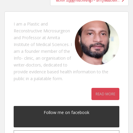
“ജാതി ചുള്ളൻമാരഷ്ടോ – മനുഷമ്മാരേ…”
I am a Plastic and
Reconstructive Microsurgeon
and Professor at Amrita
Institute of Medical Sciences. I
am a founder member of the
Info- clinic, an organisation of
writer-doctors, dedicated to
provide evidence based health information to the
public in a palatable form.
READ MORE
Follow me on facebook