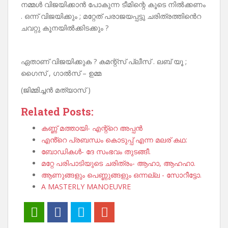
നമ്മൾ വിജയിക്കാൻ പോകുന്ന ടീമിന്റെ കൂടെ നിൽക്കണം
. ഒന്ന് വിജയിക്കും ; മറ്റേത് പരാജയപ്പട്ടു ചരിത്രത്തിൻെറ
ചവറ്റു കൂനയിൽക്കിടക്കും ?
ഏതാണ് വിജയിക്കുക ? കമന്റ്സ് പ്ലീസ് . ലബ് യൂ ;
ഗൈസ് , ഗാൽസ് – ഉമ്മ
(ജിമ്മിച്ചൻ മത്യാസ് )
Related Posts:
കണ്ണ് മത്തായി- എന്റ്റെ അപ്പൻ
എൻ്റെ പ്രബന്ധം കൊടുപ്പ് എന്ന മലര് കഥ:
ബോഡികൾ- ദേ സംഭവം തുടങ്ങീ.
മറ്റേ പരിപാടിയുടെ ചരിത്രം- ആഹാ, ആഹഹാ.
ആണുങ്ങളും പെണ്ണുങ്ങളും ഒന്നല്ല - സോറീട്ടോ.
A MASTERLY MANOEUVRE