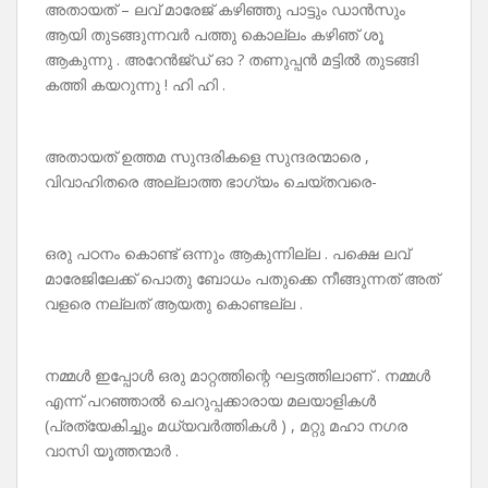
അതായത് – ലവ് മാരേജ് കഴിഞ്ഞു പാട്ടും ഡാൻസും
ആയി തുടങ്ങുന്നവർ പത്തു കൊല്ലം കഴിഞ് ശൂ
ആകുന്നു . അറേൻജ്‌ഡ്‌ ഓ ? തണുപ്പൻ മട്ടിൽ തുടങ്ങി
കത്തി കയറുന്നു ! ഹി ഹി .
അതായത് ഉത്തമ സുന്ദരികളെ സുന്ദരന്മാരെ ,
വിവാഹിതരെ അല്ലാത്ത ഭാഗ്യം ചെയ്തവരെ-
ഒരു പഠനം കൊണ്ട് ഒന്നും ആകുന്നില്ല . പക്ഷെ ലവ്
മാരേജിലേക്ക് പൊതു ബോധം പതുക്കെ നീങ്ങുന്നത് അത്
വളരെ നല്ലത് ആയതു കൊണ്ടല്ല .
നമ്മൾ ഇപ്പോൾ ഒരു മാറ്റത്തിന്റെ ഘട്ടത്തിലാണ് . നമ്മൾ
എന്ന് പറഞ്ഞാൽ ചെറുപ്പക്കാരായ മലയാളികൾ
(പ്രത്യേകിച്ചും മധ്യവർത്തികൾ ) , മറ്റു മഹാ നഗര
വാസി യൂത്തന്മാർ .