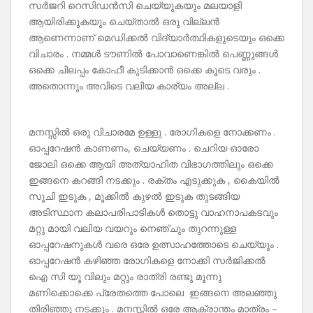
സർജറി റെസിഡൻസി ചെയ്യുകയും മലയാളി
ആയിരിക്കുകയും ചെയ്‌താൽ ഒരു വില്ലൻ
ആണെന്നാണ് മെഡിക്കൽ വിദ്യാർത്ഥികളുടെയും ഒക്കെ
വിചാരം . നമ്മൾ ടൗണിൽ പോവാണെങ്കിൽ പെണ്ണുങ്ങൾ
ഒക്കെ ചിലപ്പം കോഫീ കുടിക്കാൻ ഒക്കെ കൂടെ വരും .
അതൊന്നും അവിടെ വലിയ കാര്യം അല്ല .
മനസ്സിൽ ഒരു വിചാരമേ ഉള്ളു . രോഗികളെ നോക്കണം .
ഓപ്പറേഷൻ കാണണം, ചെയ്യണം . ചെറിയ ഓരോ
ജോലി ഒക്കെ ആയി അത്യാഹിത വിഭാഗത്തിലും ഒക്കെ
ഇങ്ങനെ കറങ്ങി നടക്കും . രക്തം എടുക്കുക , കൈയിൽ
സൂചി ഇടുക , മൂക്കിൽ കുഴൽ ഇടുക തുടങ്ങിയ
അടിസ്ഥാന കലാപരിപാടികൾ തൊട്ടു വാഹനാപകടവും
മറ്റു മായി വലിയ വയറും നെഞ്ചും തുറന്നുള്ള
ഓപ്പറേഷനുകൾ വരെ ഒരേ ഉത്സാഹത്തോടെ ചെയ്യും .
ഓപ്പറേഷൻ കഴിഞ്ഞ രോഗികളെ നോക്കി സർജിക്കൽ
ഐ സി യൂ വിലും മറ്റും രാത്രി രണ്ടു മൂന്നു
മണിക്കൊക്കെ പ്രേതത്തെ പോലെ ഇങ്ങനെ അലഞ്ഞു
തിരിഞ്ഞു നടക്കും . മനസ്സിൽ ഒരേ ആക്രാന്തം മാത്രം –