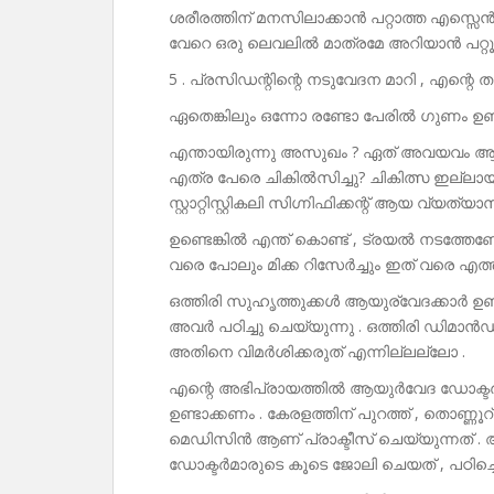
ശരീരത്തിന് മനസിലാക്കാൻ പറ്റാത്ത എസ്സെൻസ
വേറെ ഒരു ലെവലിൽ മാത്രമേ അറിയാൻ പറ്റൂ 
5 . പ്രസിഡന്റിന്റെ നടുവേദന മാറി , എന്റെ 
ഏതെങ്കിലും ഒന്നോ രണ്ടോ പേരിൽ ഗുണം ഉണ്
എന്തായിരുന്നു അസുഖം ? ഏത് അവയവം ആണ് 
എത്ര പേരെ ചികിൽസിച്ചു? ചികിത്സ ഇല്ലായ
സ്റ്റാറ്റിസ്റ്റികലി സിഗ്നിഫിക്കന്റ് ആയ വ്യത്യ
ഉണ്ടെങ്കിൽ എന്ത് കൊണ്ട് , ട്രയൽ നടത്തേണ
വരെ പോലും മിക്ക റിസേർച്ചും ഇത് വരെ എത്ത
ഒത്തിരി സുഹൃത്തുക്കൾ ആയുര്വേദക്കാർ ഉണ്ട്
അവർ പഠിച്ചു ചെയ്യുന്നു . ഒത്തിരി ഡിമാൻഡ് 
അതിനെ വിമർശിക്കരുത് എന്നില്ലല്ലോ .
എന്റെ അഭിപ്രായത്തിൽ ആയുർവേദ ഡോക്ടർ
ഉണ്ടാക്കണം . കേരളത്തിന് പുറത്ത് , തൊ
മെഡിസിൻ ആണ് പ്രാക്ടീസ് ചെയ്യുന്നത്
ഡോക്ടർമാരുടെ കൂടെ ജോലി ചെയത് , പഠിച്ചെ