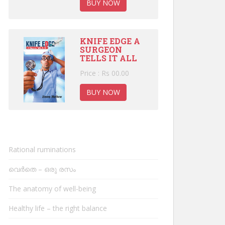
BUY NOW
KNIFE EDGE A
SURGEON
TELLS IT ALL
Price : Rs 00.00
BUY NOW
Rational ruminations
വെർതെ – ഒരു രസം
The anatomy of well-being
Healthy life – the right balance