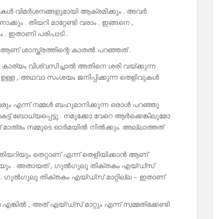
കൾ വിമർശനങ്ങളുമായി ആക്രമിക്കും . അവർ
കും . തിയറി മാറ്റേണ്ടി വരാം . ഇങ്ങനെ ,
ം . ഇതാണി പരിപാടി .
ആണ് ശാസ്ത്രത്തിന്റെ കാതൽ പറഞ്ഞത് .
ഒരു കാര്യം വിശ്വസിച്ചാൽ അതിനെ ശരി വയ്ക്കുന്ന
ള്ള , അഥവാ സംശയം ജനിപ്പിക്കുന്ന തെളിവുകൾ
വരും എന്ന് നമ്മൾ ബഹുമാനിക്കുന്ന ഒരാൾ പറഞ്ഞു
കേട്ട് ബോധ്യപ്പെട്ടു . നമുക്കോ വേറെ ആർക്കെങ്കിലുമോ
ടായത് മാത്രം നമ്മുടെ ഓർമയിൽ നിൽക്കും. അല്ലാത്തത്
തിയറിയും തെറ്റാണ് എന്ന് തെളിയിക്കാൻ ആണ്
 പറയും . അതായത് , ഗുൽഗുലു തിക്തകം എയ്ഡ്സ്
ക . ഗുൽഗുലു തിക്തകം എയ്ഡ്സ് മാറ്റില്ല – ഇതാണ്
 എങ്കിൽ , അത് എയ്ഡ്സ് മാറ്റും എന്ന് സമ്മതിക്കേണ്ടി