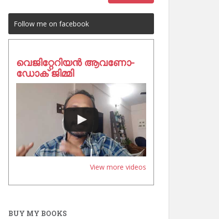
Follow me on facebook
വെജിറ്റേറിയൻ ആവണോ-
ഡോക് ജിമ്മി
View more videos
BUY MY BOOKS