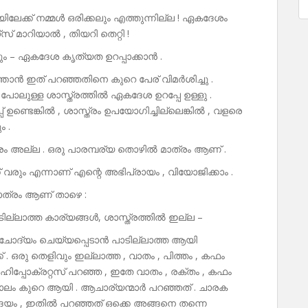
േക്ക് നമ്മൾ ഒരിക്കലും എത്തുന്നില്ല ! ഏകദേശം
സ് മാറിയാൽ , തിയറി തെറ്റി !
 വരും – ഏകദേശ കൃത്യത ഉറപ്പാക്കാൻ .
ാൻ ഇത് പറഞ്ഞതിനെ കുറെ പേര് വിമർശിച്ചു .
ുള്ള ശാസ്ത്രത്തിൽ ഏകദേശ ഉറപ്പേ ഉള്ളു .
ണ്ടെങ്കിൽ , ശാസ്ത്രം ഉപയോഗിച്ചില്ലെങ്കിൽ , വളരെ
ം .
രം അല്ല . ഒരു പാരമ്പര്യ തൊഴിൽ മാത്രം ആണ് .
് വരും എന്നാണ് എന്റെ അഭിപ്രായം , വിയോജിക്കാം .
ാത്രം ആണ് താഴെ :
ല്ലാത്ത കാര്യങ്ങൾ, ശാസ്ത്രത്തിൽ ഇല്ല –
 ചോദ്യം ചെയ്യപ്പെടാൻ പാടില്ലാത്ത ആയി
. ഒരു തെളിവും ഇല്ലാത്ത , വാതം , പിത്തം , കഫം
. ഹിപ്പോക്രറ്റസ് പറഞ്ഞ , ഇതേ വാതം , രക്തം , കഫം
ട് കാലം കുറെ ആയി . ആചാര്യന്മാർ പറഞ്ഞത് . ചാരക
യം , ഇതിൽ പറഞ്ഞത് ഒക്കെ അങ്ങനെ തന്നെ