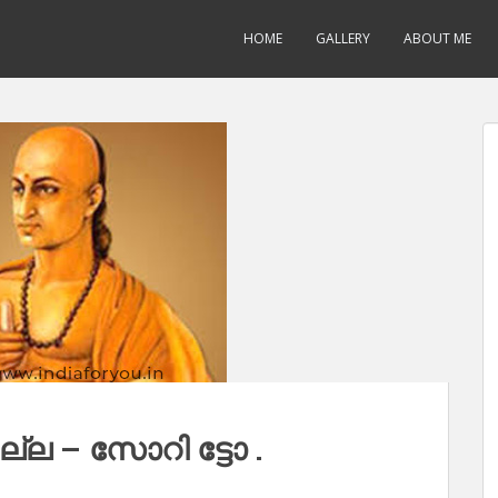
HOME
GALLERY
ABOUT ME
്ല – സോറി ട്ടോ .