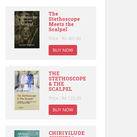
The
Stethoscope
Meets the
Scalpel
Price : Rs 401.00
BUY NOW
THE
STETHOSCOPE
& THE
SCALPEL
Price : Rs 125.00
BUY NOW
CHIRIYILUDE