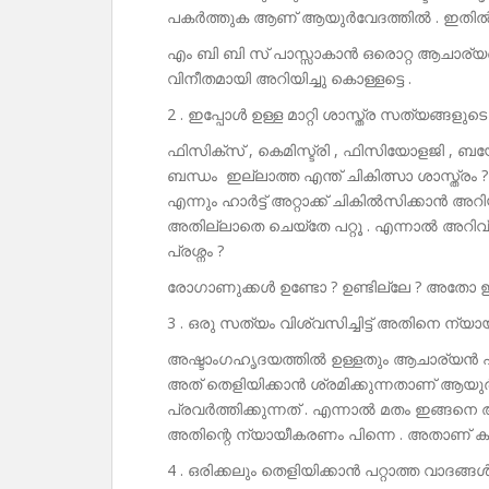
പകർത്തുക ആണ് ആയുർവേദത്തിൽ . ഇതിൽ സത
എം ബി ബി സ് പാസ്സാകാൻ ഒരൊറ്റ ആചാര്യന്റ
വിനീതമായി അറിയിച്ചു കൊള്ളട്ടെ .
2 . ഇപ്പോൾ ഉള്ള മാറ്റി ശാസ്ത്ര സത്യങ്ങളുട
ഫിസിക്സ് , കെമിസ്ട്രി , ഫിസിയോളജി , ബയോ 
ബന്ധം ഇല്ലാത്ത എന്ത് ചികിത്സാ ശാസ്ത്ര
എന്നും ഹാർട്ട് അറ്റാക്ക് ചികിൽസിക്കാൻ അറ
അതില്ലാതെ ചെയ്തേ പറ്റൂ . എന്നാൽ അറിവ
പ്രശ്നം ?
രോഗാണുക്കൾ ഉണ്ടോ ? ഉണ്ടില്ലേ ? അതോ
3 . ഒരു സത്യം വിശ്വസിച്ചിട്ട് അതിനെ ന്യായ
അഷ്ടാംഗഹൃദയത്തിൽ ഉള്ളതും ആചാര്യൻ പറഞ
അത് തെളിയിക്കാൻ ശ്രമിക്കുന്നതാണ് ആയ
പ്രവർത്തിക്കുന്നത് . എന്നാൽ മതം ഇങ്ങനെ 
അതിന്റെ ന്യായീകരണം പിന്നെ . അതാണ് കപട
4 . ഒരിക്കലും തെളിയിക്കാൻ പറ്റാത്ത വാദങ്ങൾ