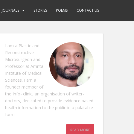
JOURNALS
STORIES
POEMS
CONTACT US
I am a Plastic and
Reconstructive
Microsurgeon and
Professor at Amrita
Institute of Medical
Sciences. I am a
founder member of
the Info- clinic, an organisation of writer-
doctors, dedicated to provide evidence based
health information to the public in a palatable
form.
READ MORE