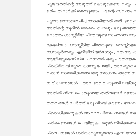
പൂജ്യത്തിന്റെ അടുത്ത് കൊടുക്കേണ്ടി വരും .
ഒൻപത് മാർക്ക് കൊടുക്കാം . എന്റെ സ്വന്തം
ചുമ്മാ ഒന്നാലോചിച്ച് നോക്കിയാൽ മതി . ഇപ്
അതിന്റെ നൂറിൽ ഒരംശം പോലും ഒരു അഞ്ഞൂറ്
മൊത്തം ശാസ്ത്രീയ ചിന്തയുടെ സംഭാവന ആണ
കേട്ടല്ലോ . ശാസ്ത്രീയ ചിന്തയുടെ . ശാസ്ത്
ഡോക്ടർമാരും എൻജിനിയർമാരും , മത ആചാര
ആയിക്കൂടെന്നില്ല . എന്നാൽ ഒരു പ്രത്യേക 
പ്രക്രിയയിലൂടെ കടന്നു പോയി , അവരുടെ മ
വരാൻ സമ്മതിക്കാത്ത ഒരു സാധനം ആണ് സയന്
നിരീക്ഷണങ്ങൾ – അവ രേഖപ്പെടുത്തി വയ്ക്കു
അതിൽ നിന്ന് പൊതുവായ തത്വങ്ങൾ ഉണ്ടാക്
തത്വങ്ങൾ ചേർത്ത് ഒരു വിശദീകരണം അഥവാ
പ്രെഡിക്ഷനുകൾ അഥവാ പ്രവചനങ്ങൾ നടത
പരീക്ഷണങ്ങൾ ചെയ്യുക . തുടർ നിരീക്ഷണ
പ്രവചനങ്ങൾ ശരിയാവുന്നുണ്ടോ എന്ന് നോക്