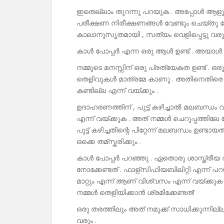
ഇതെല്ലാം തുറന്നു പറയുക . അപ്പോൾ ആളു
പരീക്ഷണ നിരീക്ഷണങ്ങൾ വേണ്ടും ചെയ്തു നോക്
കാലാനുസൃതമായി , സത്യം വെളിപ്പെട്ടു വരു
കാൾ പോപ്പർ എന്ന ഒരു ആൾ ഉണ്ട് . അയാൾ 
നമ്മുടെ മനസ്സിന് ഒരു പ്രത്യേകത ഉണ്ട് . 
തെളിവുകൾ മാത്രമേ കാണൂ . അതിനെതിരെ ഉ
കണ്ടില്ല എന്ന് വയ്ക്കും .
ഉദാഹരണത്തിന് , പുട്ട് കഴിച്ചാൽ മലബന്ധം 
എന്ന് വയ്ക്കുക . അത് നമ്മൾ ചെറുപ്പത്തിലേ 
പുട്ട് കഴിച്ചതിന്റെ പിറ്റേന്ന് മലബന്ധം ഉണ്
ഒക്കെ തമ്സ്കരിക്കും .
കാൾ പോപ്പർ പറഞ്ഞു . ഏതൊരു ശാസ്ത്രീയ 
നോക്കേണ്ടത് . ഫാള്സിഫിയബിലിറ്റി എന്ന്
മാറ്റും എന്ന് ആണ് വിശ്വസം എന്ന് വയ്ക്കു
നമ്മൾ തെളിയിക്കാൻ ശ്രമിക്കേണ്ടത്!
ഒരു തരത്തിലും അത് നമുക്ക് സാധിക്കുന്നില്ല
വരും .