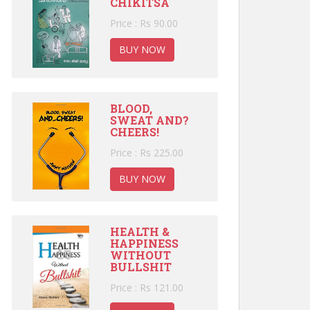
CHIKITSA
Price : Rs 90.00
BUY NOW
BLOOD,
SWEAT AND?
CHEERS!
Price : Rs 225.00
BUY NOW
HEALTH &
HAPPINESS
WITHOUT
BULLSHIT
Price : Rs 121.00