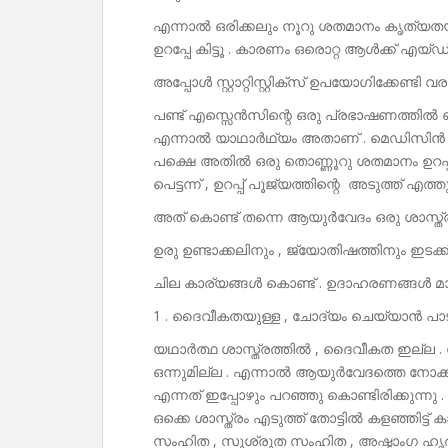
എന്നാൽ ഒരിക്കലും നൂറു ശതമാനം കൃത്യതയില
ഉറപ്പേ കിട്ടൂ . കാരണം ഒരൊറ്റ ആൾക്ക് എയ്ഡ്
അപ്പോൾ സ്റ്റാറ്റിസ്റ്റിക്സ് ഉപയോഗിക്കേണ്ടി
പണ്ട് എസ്സെൻസിന്റെ ഒരു പ്രഭാഷണത്തിൽ ഞ
എന്നാൽ യാഥാർഥ്യം അതാണ് . മെഡിസിൻ പോല
പക്ഷെ അതിൽ ഒരു തൊണ്ണൂറു ശതമാനം ഉറപ്പ് ഉ
പെട്ടന്ന് , ഉറപ്പ് പൂജ്യത്തിന്റെ അടുത്ത് എത്തു
അത് കൊണ്ട് തന്നെ ആയുർവേദം ഒരു ശാസ്ത്
ഉരു ഉണ്ടാക്കലിനും , ജ്യോതിഷത്തിനും ഇടക്ക
ചില കാര്യങ്ങൾ കൊണ്ട് . ഉദാഹരണങ്ങൾ മ
1 . ദൈവീകതയുള്ള , ചോദ്യം ചെയ്യാൻ പാടി
യഥാർത്ഥ ശാസ്ത്രത്തിൽ , ദൈവീകത ഇല്ല .
ഒന്നുമില്ല . എന്നാൽ ആയുർവേദത്തെ നോക്ക് 
എന്നത് ഇപ്പോഴും പറഞ്ഞു കൊണ്ടിരിക്കുന്നു 
ഒക്കെ ശാസ്ത്രം എടുത്ത് തോട്ടിൽ കളഞ്ഞിട്
സംഹിത , സുശ്രുത സംഹിത , അഷ്ടാംഗ ഹൃദ