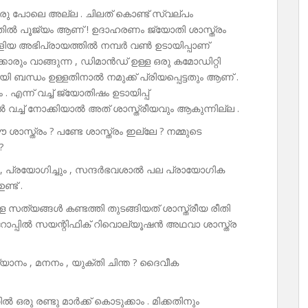
രു പോലെ അല്ല . ചിലത് കൊണ്ട് സ്വല്പം
തിൽ പൂജ്യം ആണ് ! ഉദാഹരണം ജ്യോതി ശാസ്ത്രം
 എളിയ അഭിപ്രായത്തിൽ നമ്പർ വൺ ഉടായിപ്പാണ്‌
ക്കാരും വാങ്ങുന്ന , ഡിമാൻഡ് ഉള്ള ഒരു കമോഡിറ്റി
ബന്ധം ഉള്ളതിനാൽ നമുക്ക് പ്രിയപ്പെട്ടതും ആണ് .
. എന്ന് വച്ച് ജ്യോതിഷം ഉടായിപ്പ്
ിൽ വച്ച് നോക്കിയാൽ അത് ശാസ്ത്രീയവും ആകുന്നില്ല .
ശാസ്ത്രം ? പണ്ടേ ശാസ്ത്രം ഇല്ലേ ? നമ്മുടെ
?
്ചും , പ്രയോഗിച്ചും , സന്ദർഭവശാൽ പല പ്രായോഗിക
്ട് .
 സത്യങ്ങൾ കണ്ടത്തി തുടങ്ങിയത് ശാസ്ത്രീയ രീതി
റോപ്പിൽ സയന്റിഫിക് റിവൊല്യൂഷൻ അഥവാ ശാസ്ത്ര
്യാനം , മനനം , യുക്തി ചിന്ത ? ദൈവീക
 ഒരു രണ്ടു മാർക്ക് കൊടുക്കാം . മിക്കതിനും