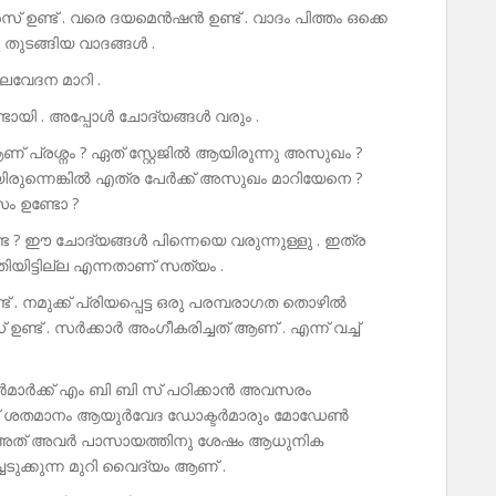
് ഉണ്ട് . വരെ ദയമെൻഷൻ ഉണ്ട് . വാദം പിത്തം ഒക്കെ
തുടങ്ങിയ വാദങ്ങൾ .
തലവേദന മാറി .
ടായി . അപ്പോൾ ചോദ്യങ്ങൾ വരും .
പ്രശ്നം ? ഏത് സ്റ്റേജിൽ ആയിരുന്നു അസുഖം ?
ിരുന്നെങ്കിൽ എത്ര പേർക്ക് അസുഖം മാറിയേനെ ?
ാസം ഉണ്ടോ ?
്ടേ ? ഈ ചോദ്യങ്ങൾ പിന്നെയെ വരുന്നുള്ളു . ഇത്ര
ിയിട്ടില്ല എന്നതാണ് സത്യം .
 . നമുക്ക് പ്രിയപ്പെട്ട ഒരു പരമ്പരാഗത തൊഴിൽ
ഉണ്ട് . സർക്കാർ അംഗീകരിച്ചത് ആണ് . എന്ന് വച്ച്
മാർക്ക് എം ബി ബി സ് പഠിക്കാൻ അവസരം
ണ്ണൂറ് ശതമാനം ആയുർവേദ ഡോക്ടർമാരും മോഡേൺ
 . അത് അവർ പാസായത്തിനു ശേഷം ആധുനിക
ടുക്കുന്ന മുറി വൈദ്യം ആണ് .