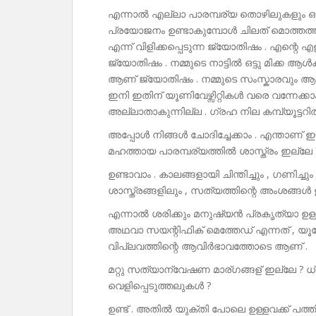
എന്നാൽ എല്ലാ പാരമ്പര്യ തൊഴിലുകളും ഒ
പ്രയോജനം ഉണ്ടാകുമ്പോൾ ചിലത് മൊത്തത്
എന്ന് വിളിക്കപ്പെടുന്ന ജ്യോതിഷം . എന്റെ
ജ്യോതിഷം . നമ്മുടെ നാട്ടിൽ ഒട്ടു മിക്ക ആൾ
ആണ് ജ്യോതിഷം . നമ്മുടെ സംസ്കാരവും ആയി 
ഇനി ഇതിന് യൂണിവേഴ്സിറ്റികൾ വരെ വന്നേക്കാം 
അല്ലാതാകുന്നില്ല . ഗ്രഹ നില കമ്പ്യൂട്ടറ
അപ്പോൾ നിങ്ങൾ ചോദിച്ചേക്കാം . എന്താണ് ഈ 
മഹത്തായ പാരമ്പര്യത്തിൽ ശാസ്ത്രം ഇല്ലേ 
ഉണ്ടാവാം . കാലങ്ങളായി ചിന്തിച്ചും , ഗണിച
ശാസ്ത്രങ്ങളിലും , സത്യത്തിന്റെ അംശങ്ങൾ ഉണ
എന്നാൽ ശരിക്കും മനുഷ്യൻ പ്രകൃത്യാ ഉള്ള
അഥവാ സയന്റിഫിക് മെത്തേഡ് എന്നത് , യൂ
വിപ്ലവത്തിന്റെ ആവിർഭാവത്തോടെ ആണ് .
മറ്റു സത്യാന്വേഷണ മാര്ഗങ്ങള് ഇല്ലേ ? ധ
വെളിപ്പെടുത്തലുകൾ ?
ഉണ്ട് . അതിൽ യുക്തി പോലെ ഉള്ളവക്ക് പത്തിൽ