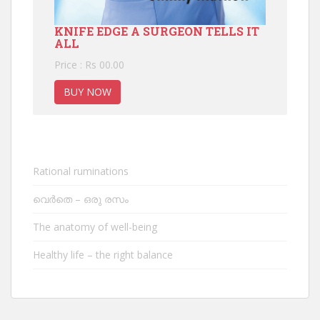
KNIFE EDGE A SURGEON TELLS IT
ALL
Price : Rs 00.00
BUY NOW
Rational ruminations
വെർതെ – ഒരു രസം
The anatomy of well-being
Healthy life – the right balance