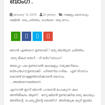
ബാംഗ് .
January 12, 2019
Dr Jimmy
നമ്മളും ദൈവവും
,
തമ്മിൽ - ഒരു ചരിത്രം
വെർതെ - ഒരു രസം
ഞാൻ എങ്ങനെ ഉണ്ടായി ? ഒരു അദ്ഭുത ചരിത്രം .
-ഒരു ഭീകര തെറി – ദി ബിഗ് ബാംഗ് .
അപ്പൊ പല ഉണ്ടാവൽ കഥകളും നമുക്കറിയാം .
ബ്രഹ്‌മാവ്‌ ഉണ്ടാക്കി . ഹിരണ്യ ഗർഭം . ഏഴ് ദിവസം
കൊണ്ട് വെള്ളത്താടിക്കാരൻ ദൈവം
….അങ്ങനെയങ്ങനെ .
എന്നാൽ ഇനി ഞാൻ പറയാൻ പോകുന്ന കഥ
അതിഭീകരം ആണ് . മനുഷ്യൻ ഉണ്ടാക്കിയ ഒരു കഥയും
അതിന്റെ ചെരുപ്പിന്റെ ലെയ്സ് അഴിക്കുക കൂടി ഇല്ല .