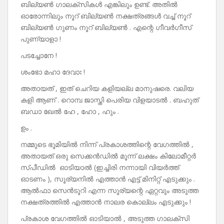
ബില്യൺ ഗാലക്സികൾ എങ്കിലും ഉണ്ട്. അതിൽ
ഓരോന്നിലും നൂറ് ബില്യൺ നക്ഷത്രങ്ങൾ വച്ച് നൂറ്
ബില്യൺ ഗുണം നൂറ് ബില്യൺ . എന്റെ ഗീവർഗീസ്
പുണ്യാളാ !
പടച്ചോനേ !
ശംഭോ മഹാ ദേവാഃ !
അതായത് , ഇത് ചെറിയ കളിയല്ല മാനുഷരെ. വലിയ
കളി ആണ് . റൊമ്പ ജാസ്തി പെരിയ വിളയാടൽ . ബഹുത്
ബഡാ ഖേൽ ഹേ , ഹോ , ഹും .
ഉം .
നമ്മുടെ ഭൂമിയിൽ നിന്ന് പ്രകാശത്തിന്റെ വേഗത്തിൽ ,
അതായത് ഒരു സെക്കൻഡിൽ മൂന്ന് ലക്ഷം കിലോമീറ്റർ
സ്പീഡിൽ ഓടിയാൽ (ഇച്ചിരി നന്നായി വിയർത്ത്
ഓടണം ), സൂര്യനിൽ എത്താൻ എട്ട് മിനിറ്റ് എടുക്കും .
ആൽഫാ സെൻടൂറി എന്ന സൂര്യന്റെ ഏറ്റവും അടുത്ത
നക്ഷത്രത്തിൽ എത്താൻ നാലര കൊല്ലം എടുക്കും !
പ്രകാശ വേഗത്തിൽ ഓടിയാൽ , അടുത്ത ഗാലക്‌സി