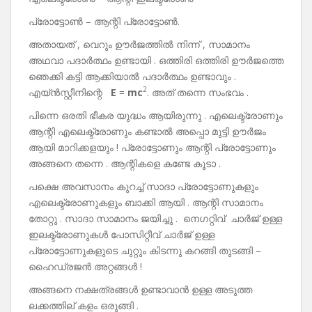
പ്രോട്ടോൺ – ആന്റി പ്രോട്ടോൺ.
അതായത് , വെറും ഊർജത്തിൽ നിന്ന് , സാമാനം
അഥവാ പദാർത്ഥം ഉണ്ടായി . ഒത്തിരി ഒത്തിരി ഊർജത്തെ
ഞെക്കി കട്ടി ആക്കിയാൽ പദാർത്ഥം ഉണ്ടാവും .
2
എയ്ൻസ്റ്റീനിന്റെ
E
=
mc
. അത് തന്നെ സംഭവം .
പിന്നെ ഒരതി ഭീകര യുദ്ധം ആയിരുന്നു . എലെക്ട്രോണും
ആന്റി എലെക്ട്രോണും കണ്ടാൽ അപ്പൊ മുട്ടി ഊർജം
ആയി മാറിക്കളയും ! പ്രോട്ടോണും ആന്റി പ്രോട്ടോണും
അങ്ങനെ തന്നെ . ആന്റികളെ കണ്ടേ കൂടാ .
പക്ഷെ അവസാനം കുറച്ച് സാദാ പ്രോട്ടോണുകളും
എലെക്ട്രോണുകളും ബാക്കി ആയി . ആന്റി സാമാനം
തോറ്റു . സാദാ സാമാനം ജയിച്ചു . നെഗറ്റിവ് ചാർജ് ഉള്ള
ഇലക്ട്രോണുകൾ പോസിറ്റീവ് ചാർജ് ഉള്ള
പ്രോട്ടോണുകളുടെ ചുറ്റും കിടന്നു കറങ്ങി തുടങ്ങി –
ഹൈഡ്രജൻ അറ്റങ്ങൾ !
അങ്ങനെ നക്ഷത്രങ്ങൾ ഉണ്ടാവാൻ ഉള്ള അടുത്ത
ലക്കത്തില് കളം ഒരുങ്ങി .