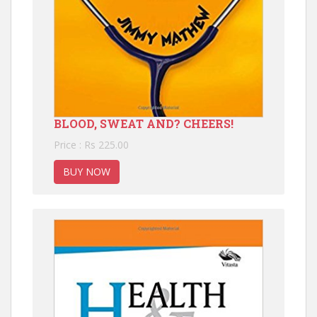
BLOOD, SWEAT AND? CHEERS!
Price : Rs 225.00
BUY NOW