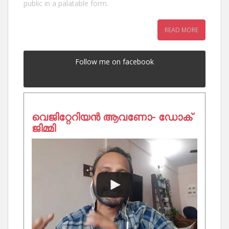
public in a palatable form.
READ MORE
Follow me on facebook
വെജിറ്റേറിയൻ ആവണോ- ഡോക്
ജിമ്മി