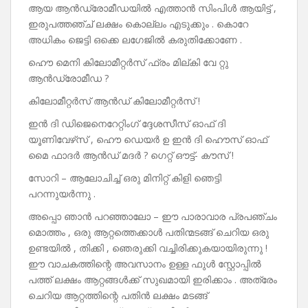
ആയ ആൻഡ്രോമീഡയിൽ എത്താൻ സിംപിൾ ആയിട്ട് ,
ഇരുപത്തഞ്ച് ലക്ഷം കൊല്ലം എടുക്കും . കൊറേ
അധികം ജെട്ടി ഒക്കെ ലഗേജിൽ കരുതിക്കോണേ .
ഹൌ മെനി കിലോമീറ്റർസ് ഫ്രം മില്കി വേ റ്റു
ആൻഡ്രോമീഡ ?
കിലോമീറ്റർസ് ആൻഡ് കിലോമീറ്റർസ് !
ഇൻ ദി ഡിജെനെറേറ്റിംഗ് ദ്ദേശസീസ് ഓഫ് ദി
യൂണിവേഴ്‌സ് , ഹൌ ഡെയർ ഉ ഇൻ ദി ഹൌസ് ഓഫ്
മൈ ഫാദർ ആൻഡ് മദർ ? ഗെറ്റ് ഔട്ട്‍- കൗസ് !
സോറി – ആലോചിച്ച് ഒരു മിനിറ്റ് കിളി ഞെട്ടി
പറന്നുയർന്നു .
അപ്പൊ ഞാൻ പറഞ്ഞാലോ – ഈ പാരാവാര പ്രപഞ്ചം
മൊത്തം , ഒരു ആറ്റത്തെക്കാൾ പതിന്മടങ്ങ് ചെറിയ ഒരു
ഉണ്ടയിൽ , തിക്കി , ഞെരുക്കി വച്ചിരിക്കുകയായിരുന്നു !
ഈ വാചകത്തിന്റെ അവസാനം ഉള്ള ഫുൾ സ്റ്റോപ്പിൽ
പത്ത് ലക്ഷം ആറ്റങ്ങൾക്ക് സുഖമായി ഇരിക്കാം . അത്രേം
ചെറിയ ആറ്റത്തിന്റെ പതിൻ ലക്ഷം മടങ്ങ്