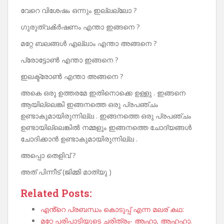
വേറെ വിശേഷം ഒന്നും ഇല്ലല്ലോ ?
ഗുരുത്വൿർഷണം എന്താ ഇങ്ങനെ ?
മറ്റേ ബലങ്ങൾ എല്ലാം എന്താ അങ്ങനെ ?
പ്രോട്ടോൺ എന്താ ഇങ്ങനെ ?
ഇലക്ട്രോൺ എന്താ അങ്ങനെ ?
അകെ ഒരു ഉത്തരമേ ഇതിനൊക്കെ ഉള്ളു . ഇങ്ങനെ
ആയില്ലെങ്കി ഇങ്ങനത്തെ ഒരു പ്രപഞ്ചം
ഉണ്ടാകുമായിരുന്നില്ല . ഇങ്ങനത്തെ ഒരു പ്രപഞ്ചം
ഉണ്ടായില്ലെങ്കിൽ നമ്മളും ഇങ്ങനത്തെ ചോദ്യങ്ങൾ
ചോദിക്കാൻ ഉണ്ടാകുമായിരുന്നില്ല .
അപ്പൊ തെളിവ് ?
അത് പിന്നീട് (ജിമ്മി മാത്യു )
Related Posts:
എൻ്റെ പ്രബന്ധം കൊടുപ്പ് എന്ന മലര് കഥ:
മറ്റേ പരിപാടിയുടെ ചരിത്രം- ആഹാ, ആഹഹാ.