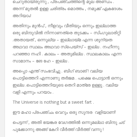
ചെറുതായിരുന്നു , പ്രപഞ്ചത്തിന്റെ മൂല അണ്ഡം .
അന്ന് മുതൽ ഉള്ള ചരിത്രം മൊത്തം , നമുക്ക് ഏകദേശം
അറിയാം!
അതിനും മുൻപ് , നീളവും വീതിയും ഒന്നും ഇല്ലാത്ത
ഒരു ബിന്ദുവിൽ നിന്നാണത്രെ തുടക്കം – സിംഗുലാരിറ്റി
.അതായത് , ഒന്നൂല്യ – ഇല്ലായ്മ എന്ന ശൂന്യത
അഥവാ സ്ഥലം അഥവാ സ്പെയ്സ് – ഇല്ല . നഹീന്നു
പറഞ്ഞാ നഹി . കാലം – അതുമില്ല . സ്ഥലകാലം എന്ന
സാമാനം – ങേ ഹേ – ഇല്ല .
അപ്പൊ എന്ത് സംഭവിച്ചു . ബിഗ് ബാങ് ! വലിയ
പൊട്ടിത്തെറി എന്നാണു തർജമ . പക്ഷെ പൊട്ടാൻ ഒന്നും
ഇല്ല .പൊട്ടിത്തെറിയുടെ തെറി മാത്രേ ഉള്ളു . വലിയ
വളി എന്നും പറയാം .
The Universe is nothing but a sweet fart .
ഈ മഹാ പ്രപഞ്ചം വെറും ഒരു സുന്ദര വളിയാണ്!
പെട്ടന്ന് , അതി ഭയങ്കര വേഗത്തിൽ ഒന്നുമല്ലാ ബിന്ദു ചട്‌
പുക്കോന്നു അങ്ങ് കേറി വീർത്ത് വീർത്ത് വന്നു !