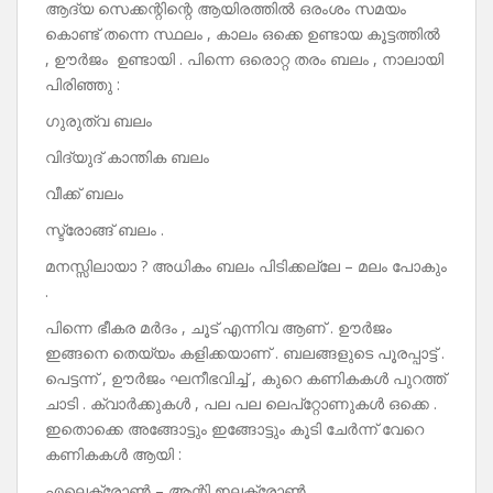
ആദ്യ സെക്കന്റിന്റെ ആയിരത്തിൽ ഒരംശം സമയം
കൊണ്ട് തന്നെ സ്ഥലം , കാലം ഒക്കെ ഉണ്ടായ കൂട്ടത്തിൽ
, ഊർജം ഉണ്ടായി . പിന്നെ ഒരൊറ്റ തരം ബലം , നാലായി
പിരിഞ്ഞു :
ഗുരുത്വ ബലം
വിദ്യുദ് കാന്തിക ബലം
വീക്ക് ബലം
സ്ട്രോങ്ങ് ബലം .
മനസ്സിലായാ ? അധികം ബലം പിടിക്കല്ലേ – മലം പോകും
.
പിന്നെ ഭീകര മർദം , ചൂട് എന്നിവ ആണ് . ഊർജം
ഇങ്ങനെ തെയ്യം കളിക്കയാണ് . ബലങ്ങളുടെ പൂരപ്പാട്ട് .
പെട്ടന്ന് , ഊർജം ഘനീഭവിച്ച് , കുറെ കണികകൾ പുറത്ത്
ചാടി . ക്വാർക്കുകൾ , പല പല ലെപ്റ്റോണുകൾ ഒക്കെ .
ഇതൊക്കെ അങ്ങോട്ടും ഇങ്ങോട്ടും കൂടി ചേർന്ന് വേറെ
കണികകൾ ആയി :
എലെക്ട്രോൺ – ആന്റി ഇലക്ട്രോൺ