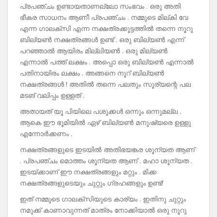
പ്രപഞ്ചം ഉണ്ടായതാണല്ലോ സംഭവം . ഒരു അതി
ഭീകര സാധനം ആണീ പ്രപഞ്ചം . നമ്മുടെ മില്കി വേ
എന്ന ഗാലക്‌സി എന്ന നക്ഷത്രക്കൂട്ടത്തിൽ തന്നെ നൂറു
ബില്യൺ നക്ഷത്രങ്ങൾ ഉണ്ട് . ഒരു ബില്യൺ എന്ന്
പറഞ്ഞാൽ ആയിരം മില്ലിയൺ . ഒരു മില്യൺ
എന്നാൽ പത്ത് ലക്ഷം . അപ്പൊ ഒരു ബില്യൺ എന്നാൽ
പതിനായിരം ലക്ഷം . അങ്ങനെ നൂറ് ബില്യൺ
നക്ഷത്രങ്ങൾ ! അതിൽ തന്നെ പലതും സൂര്യന്റെ പല
മടങ് വലിപ്പം ഉള്ളത് .
അതായത് യൂ പിയിലെ പശുക്കൾ ഒന്നും ഒന്നുമല്ല .
ആകെ ഈ ഭൂമിയിൽ ഏഴ് ബില്യൺ മനുഷ്യരെ ഉള്ളു
എന്നോർക്കണം .
നക്ഷത്രങ്ങളുടെ ഇടയിൽ അതിഭയങ്കര ശൂന്യത ആണ്
. പ്രപഞ്ചം മൊത്തം ശൂന്യത ആണ് . മഹാ ശൂന്യത .
ഇടയ്ക്കാണ് ഈ നക്ഷത്രങ്ങളും മറ്റും . മിക്ക
നക്ഷത്രങ്ങളുടെയും ചുറ്റും ഗ്രഹങ്ങളും ഉണ്ട്!
ഇത് നമ്മുടെ ഗാലക്സിയുടെ കാര്യം . ഇതിനു ചുറ്റും
നമുക്ക് കാണാവുന്നത് മാത്രം നോക്കിയാൽ ഒരു നൂറു