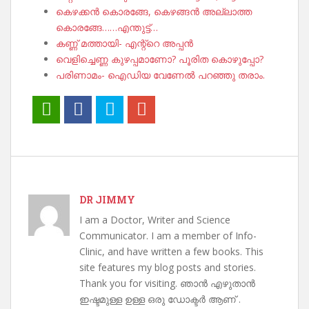
കെഴക്കൻ കൊരങ്ങേ, കെഴങ്ങൻ അല്ലാത്ത
കൊരങ്ങേ……എന്തുട്ട്…
കണ്ണ് മത്തായി- എന്റ്റെ അപ്പൻ
വെളിച്ചെണ്ണ കുഴപ്പമാണോ? പൂരിത കൊഴുപ്പോ?
പരിണാമം- ഐഡിയ വേണേൽ പറഞ്ഞു തരാം.
DR JIMMY
I am a Doctor, Writer and Science
Communicator. I am a member of Info-
Clinic, and have written a few books. This
site features my blog posts and stories.
Thank you for visiting. ഞാൻ എഴുതാൻ
ഇഷ്ടമുള്ള ഉള്ള ഒരു ഡോക്ടർ ആണ് .