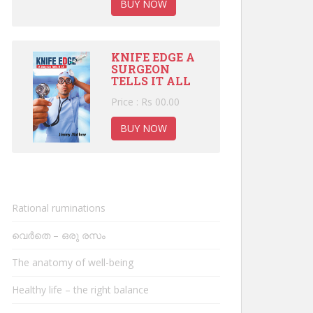
BUY NOW
KNIFE EDGE A
SURGEON
TELLS IT ALL
Price : Rs 00.00
BUY NOW
Rational ruminations
വെർതെ – ഒരു രസം
The anatomy of well-being
Healthy life – the right balance