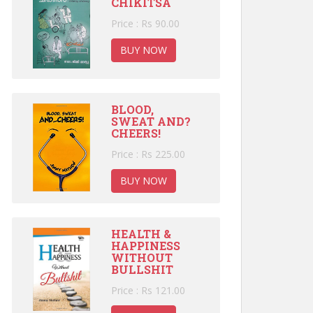
CHIKITSA
Price : Rs 90.00
BUY NOW
BLOOD,
SWEAT AND?
CHEERS!
Price : Rs 225.00
BUY NOW
HEALTH &
HAPPINESS
WITHOUT
BULLSHIT
Price : Rs 121.00