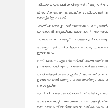
“പിതാവേ, ഈ പലിശ പ്രശ്നത്തിന് ഒരു പരിഹാര
പിതാവ് കുറെ മനക്കണക്ക് കൂട്ടി. തിയോളജി
മനസ്സിലിട്ടു കശക്കി.
“അത് ചാക്കോച്ചാ- വഴിയുണ്ടാക്കാം. മനുഷ്യർ
ഇറക്കേണ്ടി വരുമല്ലോ. പള്ളി പണി- അറിയാ
” അതൊക്കെ മ്മളേറ്റു” – ചാക്കോച്ചൻ പറഞ്ഞു.
അപ്പൊ പുതിയ പ്രഖ്യാപനം വന്നു. താഴെ 
ഈടാക്കാം:
ഒന്ന്- ഡാംനം എമെർജെൻസ്- അതായത് ഒരാൾക
ഉണ്ടാക്കാമായിരുന്നു- പക്ഷെ അത് കടം കൊ
രണ്ട്- ല്യൂക്രം സെസ്സൻസ്- ഒരാൾക്ക് വേറെ
ഉണ്ടാക്കാമായിരുന്നു. പക്ഷെ അതിനു പകരം ക
കൊഴപ്പല്യ.
മൂന്ന്- പീന കൺവെൻഷനലിസ്- തിരിച്ചു ക
അങ്ങനെ ലാറ്റിനിലൊക്കെ ലോ പോയിന്റ്സ് പ
മനുഷമ്മാർക്ക് അറിയാത്ത ഭാഷയിലൊക്കെ പ