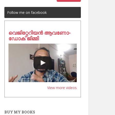
Follow me on facebook
വെജിറ്റേറിയൻ ആവണോ-
ഡോക് ജിമ്മി
View more videos
BUY MY BOOKS