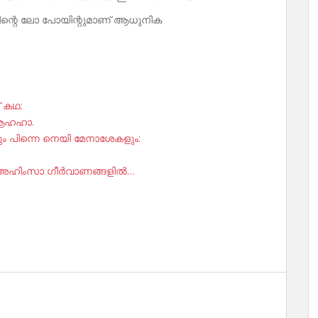
പിന്റെ ലോ പോയിന്റുമാണ് ആധുനിക
് കഥ:
 ആഹഹാ.
രും പിന്നെ നെയി മേനാശേകളും:
ം അഹിംസാ ഗീർവാണങ്ങളിൽ…