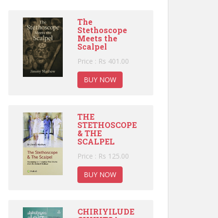
The
Stethoscope
Meets the
Scalpel
Price : Rs 401.00
BUY NOW
THE
STETHOSCOPE
& THE
SCALPEL
Price : Rs 125.00
BUY NOW
CHIRIYILUDE