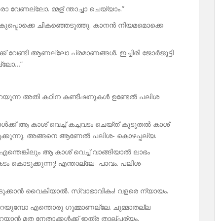
ാ വേണല്ലോ. മ്മള് ന്താച്ചാ ചെയ്യാം.”
 വകുപ്പൊക്കെ ചികഞ്ഞെടുത്തു. കാനൻ നിയമമൊക്കെ
ക്ക് വേണ്ടി ആണല്ലോ പ്രമാണങ്ങൾ. ഇച്ചിരി ജോർജൂട്ടി
ല്ലോ…”
പറയുന്ന അതി കഠിന കണ്ടീഷനുകൾ ഉണ്ടേൽ പലിശ
്ക് ആ കാശ് വെച്ച് കച്ചവടം ചെയ്ത് കൂടുതൽ കാശ്
ടുക്കുന്നു. അങ്ങനെ ആണേൽ പലിശ- കൊഴപ്പല്യ.
 എന്തെങ്കിലും ആ കാശ് വെച്ച് വാങ്ങിയാൽ ലാഭം
ടം കൊടുക്കുന്നു! എന്താല്ലേ- പാവം. പലിശ-
ൊടുക്കാൻ വൈകിയാൽ. സ്വാഭാവികം! വളരെ ന്യായം.
റയുമ്പോ എന്തൊരു ഗുമ്മാണല്ലേ. ചുമ്മാതല്ല
റയാൻ മത നേതാക്കൾക്ക് ഇത്ര താല്പര്യം.