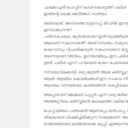
ചാക്കോച്ചൻ പോപ്പിന് കാശ് കൊടുത്ത് ‘പലിശ
ഇതിന്റെ ഒക്കെ അടിത്തറ! സത്യം!
അതായത്, അന്നത്തെ യൂറോപ്പ്, മിഡിൽ ഈസ്റ്
ഈടാക്കുന്നത് !
പതിവ് പോലെ, ജൂതന്മാരാണ് ഇത് തുടങ്ങിയ
ആരാണ് സഹോദരൻ? അത് സ്വന്തം സമുദായ
വേറൊന്നും വിചാരിക്കരുത്. സഹോദരനെ സ്
തന്നെയാണ് അർഥം. ഇസ്ലാമിലും ഈ പലിശക്
ഉണ്ട്. പലിശ എന്ന് പറയാതെ വേറെ പേരൊക്കെ 
സ്വാഭാവികമായി, ഒരു ജൂതൻ ആയ ക്രിസ്തുവ
ആയി. ആയിരം കൊല്ലങ്ങൾ ഈ സംഭവം നില ന
ആശയം വന്നതോടെ കാര്യങ്ങൾ വശപ്പിശകായി
അപ്പോഴാണ് ജേക്കബ് ഫുഗ്ഗർ എന്ന ഒരു ജർ
അഞ്ഞൂറിലെ ക്രിസ്ത്യൻ ലോകത്തെ വലിയ 
പോപ്പ് ലിയോ പത്താമൻ ആണപ്പോ മാർപാപ്പ. സെ
തികയാതെ വിഷമിച്ചിരിക്കുന്ന സമയമാണ്. അപ്പോ
ഭവ്യതയോടെ കയ്യൊക്കെ കൂപ്പി എത്തുന്നത്