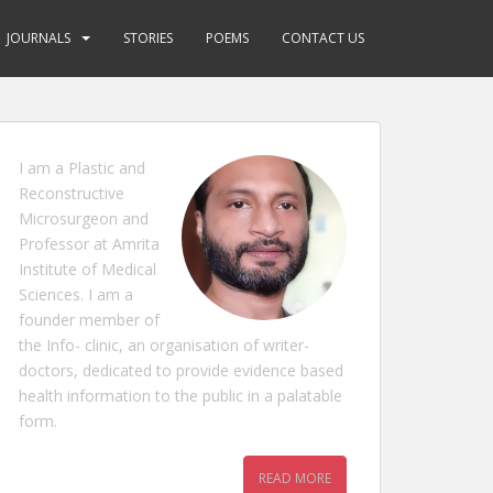
JOURNALS
STORIES
POEMS
CONTACT US
I am a Plastic and
Reconstructive
Microsurgeon and
Professor at Amrita
Institute of Medical
Sciences. I am a
founder member of
the Info- clinic, an organisation of writer-
doctors, dedicated to provide evidence based
health information to the public in a palatable
form.
READ MORE