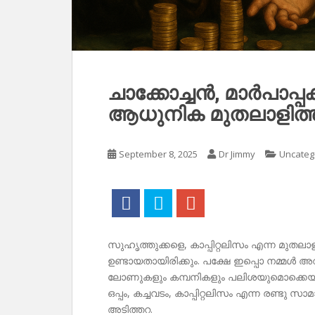
ചാക്കോച്ചൻ, മാർപാപ്പക
ആധുനിക മുതലാളിത്ത
September 8, 2025
Dr Jimmy
Uncateg
സുഹൃത്തുക്കളെ, കാപ്പിറ്റലിസം എന്ന മുതല
ഉണ്ടായതായിരിക്കും. പക്ഷേ ഇപ്പൊ നമ്മൾ അ
ലോണുകളും കമ്പനികളും പലിശയുമൊക്കെയായി 
ഒപ്പം, കച്ചവടം, കാപ്പിറ്റലിസം എന്ന രണ്ടു സ
അടിത്തറ.