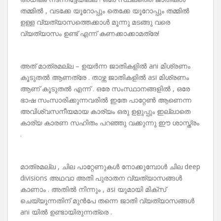
തമ്മിൽ , വടക്കേ യൂറോപ്പും തെക്കേ യൂറോപ്പും തമ്മിൽ
ഉള്ള വ്യത്യാസത്തെക്കാൾ മൂന്നു മടങ്ങു വരെ
വ്യത്യാസം ഉണ്ട് എന്ന് കണക്കാക്കാമത്രേ!
അത് മാത്രമല്ല – ഉയർന്ന ജാതികളിൽ ani മിശ്രണം
കൂടുതൽ ആണത്രേ . താഴ്ന്ന ജാതികളിൽ asi മിശ്രണം
ആണ് കൂടുതൽ എന്ന് . ഒരേ സംസ്ഥാനങ്ങളിൽ , ഒരേ
ഭാഷ സംസാരിക്കുന്നവരിൽ ഇതേ പാറ്റേൺ ആണെന്ന
അവിശ്വസനീയമായ കാര്യം ഒരു ഉളുപ്പും ഇല്ലാതെ
കാര്യ കാരണ സഹിതം പറഞ്ഞു വക്കുന്നു ഈ ശാസ്ത്രം
.
മാത്രമല്ല , ചില പാറ്റേണുകൾ നോക്കുമ്പോൾ ചില deep
divisions അഥവാ അതി പുരാതന വ്യത്യാസങ്ങൾ
കാണാം . അതിൽ നിന്നും , asi യുമായി മിക്സ്
ചെയ്യുന്നതിന് മുൻപേ തന്നെ ജാതി വ്യത്യാസങ്ങൾ
ani യിൽ ഉണ്ടായിരുന്നത്രെ .