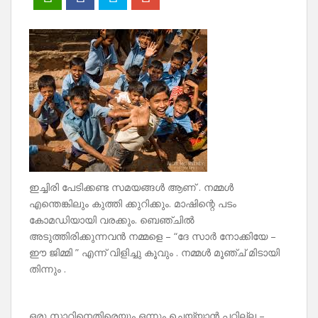
ഇച്ചിരി പേടിക്കണ്ട സമയങ്ങൾ ആണ് . നമ്മൾ
എന്തെങ്കിലും കുത്തി ക്കുറിക്കും. മാഷിന്റെ പടം
കോമഡിയായി വരക്കും. ബെഞ്ചിൽ
അടുത്തിരിക്കുന്നവൻ നമ്മളെ – “ദേ സാർ നോക്കിയേ –
ഈ ജിമ്മി ” എന്ന് വിളിച്ചു കൂവും . നമ്മൾ മൂഞ്ച് മിടായി
തിന്നും .
ഒരു സാറിനെതിരെയും ഒന്നും ചെയ്യാൻ പറ്റില്ല –