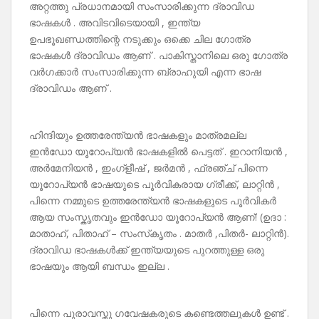
അറ്റത്തു പ്രധാനമായി സംസാരിക്കുന്ന ദ്രാവിഡ
ഭാഷകൾ . അവിടവിടെയായി , ഇന്ത്യ
ഉപഭൂഖണ്ഡത്തിന്റെ നടുക്കും ഒക്കെ ചില ഗോത്ര
ഭാഷകൾ ദ്രാവിഡം ആണ് . പാകിസ്താനിലെ ഒരു ഗോത്ര
വർഗക്കാർ സംസാരിക്കുന്ന ബ്രാഹുയി എന്ന ഭാഷ
ദ്രാവിഡം ആണ് .
ഹിന്ദിയും ഉത്തരേന്ത്യൻ ഭാഷകളും മാത്രമല്ല
ഇൻഡോ യൂറോപ്യൻ ഭാഷകളിൽ പെട്ടത് . ഇറാനിയൻ ,
അർമേനിയൻ , ഇംഗ്ളീഷ് , ജർമൻ , ഫ്രഞ്ച് പിന്നെ
യൂറോപ്യൻ ഭാഷയുടെ പൂർവികരായ ഗ്രീക്ക്, ലാറ്റിൻ ,
പിന്നെ നമ്മുടെ ഉത്തരേന്ത്യൻ ഭാഷകളുടെ പൂർവികർ
ആയ സംസ്കൃതവും ഇൻഡോ യൂറോപ്യൻ ആണ്! (ഉദാ :
മാതാഹ്, പിതാഹ് – സംസ്‌കൃതം . മാതർ ,പിതർ- ലാറ്റിൻ).
ദ്രാവിഡ ഭാഷകൾക്ക് ഇന്ത്യയുടെ പുറത്തുള്ള ഒരു
ഭാഷയും ആയി ബന്ധം ഇല്ല .
പിന്നെ പുരാവസ്തു ഗവേഷകരുടെ കണ്ടെത്തലുകൾ ഉണ്ട് .