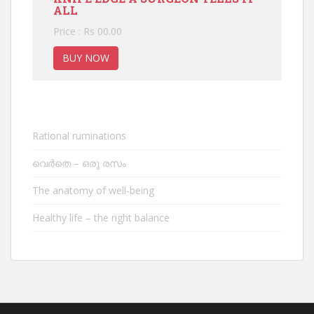
ALL
Price : Rs 00.00
BUY NOW
Rational ruminations
വെർതെ – ഒരു രസം
The anatomy of well-being
Healthy life – the right balance