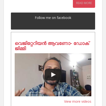
READ MORE
Follow me on facebook
വെജിറ്റേറിയൻ ആവണോ- ഡോക്
ജിമ്മി
View more videos