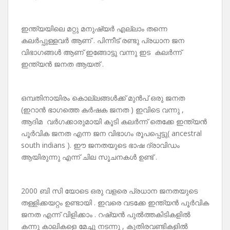
ഇന്ത്യയിലെ മറ്റു മനുഷ്യർ എല്ലാം തന്നെ
കലർപ്പുള്ളവർ ആണ് . പിന്നീട് രണ്ടു പ്രധാന ജന
വിഭാഗങ്ങൾ ആണ് ഇങ്ങോട്ടു വന്നു ഇട കലർന്ന്
ഇന്ത്യൻ ജനത ആയത് .
ഒമ്പതിനായിരം കൊല്ലങ്ങൾക്ക് മുൻപ് ഒരു ജനത
(ഇറാൻ ഭാഗത്തെ കർഷക ജനത ) ഇവിടെ വന്നു ,
ആദിമ വർഗക്കാരുമായി കൂടി കലർന്ന് തെക്കേ ഇന്ത്യൻ
പൂർവിക ജനത എന്ന ജന വിഭാഗം രൂപപ്പെട്ടു( ancestral
south indians ). ഈ ജനതയുടെ ഭാഷ ദ്രാവിഡം
ആയിരുന്നു എന്ന് ചില സൂചനകൾ ഉണ്ട് .
2000 ബി സി യോടെ ഒരു വളരെ പ്രധാന ജനതയുടെ
തള്ളിക്കയറ്റം ഉണ്ടായി . ഇവരെ വടക്കേ ഇന്ത്യൻ പൂർവിക
ജനത എന്ന് വിളിക്കാം . റഷ്യൻ പുൽത്തകിടികളിൽ
കന്നു കാലികളെ മേച്ചു നടന്നു , കുതിരവണ്ടികളിൽ