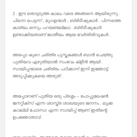
2 . ഈ തൊട്ടടുത്ത കാലം വരെ അങ്ങനെ ആയിരുന്നു .
പിന്നെ പെട്ടന്ന് , മുഗളന്മാർ , ബ്രിടീഷുകാർ . പിന്നത്തെ
കാര്യം ഒന്നും പറയണ്ടല്ലോ . ബ്രിടീഷുകാർ
ഉണ്ടാക്കിയതാണ് ജാതീയം ആയ വേർതിരിവുകൾ .
അപ്പൊ കുറെ ചരിത്ര പുസ്തകങ്ങൾ ബാൻ ചെയ്തു
പുതിയവ എഴുതിയാൽ സംഭവം ക്ളീൻ ആയി .
സായിപ്പന്മാരെ ചരിത്രം പഠിക്കാന് ഇനി ഇങ്ങോട്ട്
അടുപ്പിക്കുകയെ അരുത് .
അപ്പോഴാണ് പുതിയ ഒരു പ്രശ്നം – പോപ്പുലേഷൻ
ജനറ്റിക്സ് എന്ന ശാസ്ത്ര ശാഖയുടെ ജനനം . ലൂക്ക
കവല്ലി ഫോസാ എന്ന സായിപ്പ് ആണ് ഇതിന്റെ
ഉപജ്ഞാതാവ് .