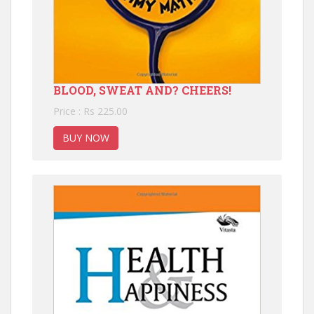
BLOOD, SWEAT AND? CHEERS!
Price : Rs 225.00
BUY NOW