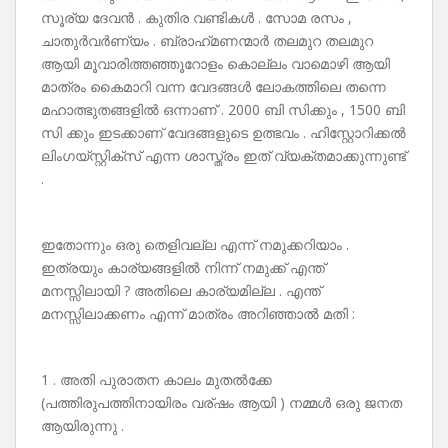
സൂര്യ ദേവൻ . കുതിര വണ്ടികൾ . സോമ രസം ,
ചാതുർവർണ്യം . ബ്രാഹ്‌മണന്മാർ തലമുറ തലമുറ
ആയി മൂവാരിത്തഞ്ഞൂറോളം കൊല്ലം വാമൊഴി ആയി
മാത്രം കൈമാറി വന്ന വേദങ്ങൾ ലോകത്തിലെ തന്നെ
മഹാത്ഭുതങ്ങളിൽ ഒന്നാണ് . 2000 ബി സിക്കും , 1500 ബി
സി ക്കും ഇടക്കാണ് വേദങ്ങളുടെ ഉത്ഭവം . ഹിസ്റ്റോറിക്കൽ
ലിംഗയ്സ്റ്റിക്സ് എന്ന ശാസ്ത്രം ഇത് വ്യക്തമാക്കുന്നുണ്ട്
.
ഇതോന്നും ഒരു തെളിവല്ല എന്ന് നമുക്കറിയാം .
ഇത്രയും കാര്യങ്ങളിൽ നിന്ന് നമുക്ക് എന്ത്
മനസ്സിലായി ? അതിലെ കാര്യമില്ല . എന്ത്
മനസ്സിലാക്കണം എന്ന് മാത്രം അറിഞ്ഞാൽ മതി :
1 . അതി പുരാതന കാലം മുതൽക്കേ
(പത്തിരുപത്തിനായിരം വര്ഷം ആയി ) നമ്മൾ ഒരു ജനത
ആയിരുന്നു .