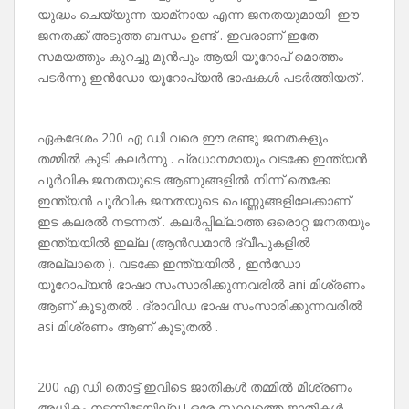
യുദ്ധം ചെയ്യുന്ന യാമ്‌നായ എന്ന ജനതയുമായി ഈ
ജനതക്ക് അടുത്ത ബന്ധം ഉണ്ട് . ഇവരാണ് ഇതേ
സമയത്തും കുറച്ചു മുൻപും ആയി യൂറോപ് മൊത്തം
പടർന്നു ഇൻഡോ യൂറോപ്യൻ ഭാഷകൾ പടർത്തിയത് .
ഏകദേശം 200 എ ഡി വരെ ഈ രണ്ടു ജനതകളും
തമ്മിൽ കൂടി കലർന്നു . പ്രധാനമായും വടക്കേ ഇന്ത്യൻ
പൂർവിക ജനതയുടെ ആണുങ്ങളിൽ നിന്ന് തെക്കേ
ഇന്ത്യൻ പൂർവിക ജനതയുടെ പെണ്ണുങ്ങളിലേക്കാണ്
ഇട കലരൽ നടന്നത് . കലർപ്പില്ലാത്ത ഒരൊറ്റ ജനതയും
ഇന്ത്യയിൽ ഇല്ല (ആൻഡമാൻ ദ്വീപുകളിൽ
അല്ലാതെ ). വടക്കേ ഇന്ത്യയിൽ , ഇൻഡോ
യൂറോപ്യൻ ഭാഷാ സംസാരിക്കുന്നവരിൽ ani മിശ്രണം
ആണ് കൂടുതൽ . ദ്രാവിഡ ഭാഷ സംസാരിക്കുന്നവരിൽ
asi മിശ്രണം ആണ് കൂടുതൽ .
200 എ ഡി തൊട്ട് ഇവിടെ ജാതികൾ തമ്മിൽ മിശ്രണം
അധികം നടന്നിട്ടേയില്ല ! ഒരേ സ്ഥലത്തെ ജാതികൾ