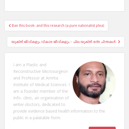
Post
Ban this book- and this research (a pure nationalist plea)
navigation
യുക്തി ജീവികളും വികാര ജീവികളും – ചില യുക്തി ഭദ്ര ചിന്തകൾ :
I am a Plastic and
Reconstructive Microsurgeon
and Professor at Amrita
Institute of Medical Sciences. I
am a founder member of the
Info- clinic, an organisation of
writer-doctors, dedicated to
provide evidence based health information to the
public in a palatable form.