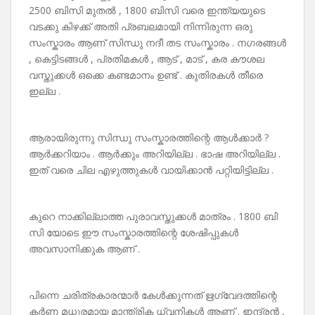
2500 ബിസി മുതൽ , 1800 ബിസി വരെ ഇന്ത്യയുടെ
വടക്കു കിഴക്ക് അതി പ്രബലമായി നിന്നിരുന്ന ഒരു
സംസ്കാരം ആണ് സിന്ധു നദീ തട സംസ്കാരം . നഗരങ്ങൾ
, കെട്ടിടങ്ങൾ , പ്രതിമകൾ , ആട് , മാട് , കര കൗശല
വസ്തുക്കൾ ഒക്കെ കണ്ടമാനം ഉണ്ട് . കുതിരകൾ തീരെ
ഇല്ല .
ആരായിരുന്നു സിന്ധു സംസ്കാരത്തിന്റെ ആൾക്കാർ ?
ആർക്കറിയാം . ആർക്കും അറിയില്ല . ഭാഷ അറിയില്ല .
ഇത് വരെ ചില എഴുത്തുകൾ വായിക്കാൻ പറ്റിയിട്ടില്ല .
കുറെ നാക്കില്ലാത്ത പുരാവസ്തുക്കൾ മാത്രം . 1800 ബി
സി യോടെ ഈ സംസ്കാരത്തിന്റെ ശേഷിപ്പുകൾ
അവസാനിക്കുക ആണ് .
പിന്നെ ചരിത്രകാരന്മാർ കേൾക്കുന്നത് ഋഗ്വേദത്തിന്റെ
കർണ മധുരമായ മാന്ത്രിക ധ്വനികൾ ആണ് . ഇന്ദ്രൻ ,