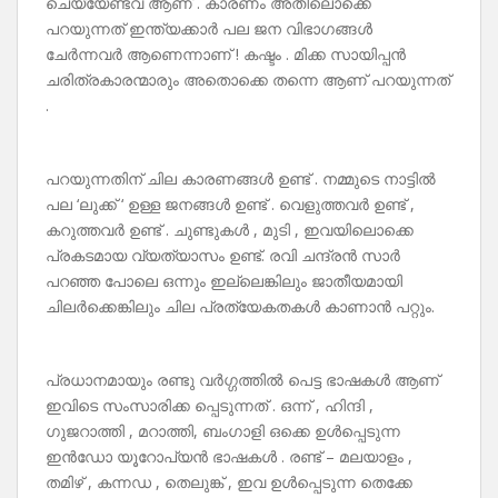
ചെയ്യേണ്ടവ ആണ് . കാരണം അതിലൊക്കെ
പറയുന്നത് ഇന്ത്യക്കാർ പല ജന വിഭാഗങ്ങൾ
ചേർന്നവർ ആണെന്നാണ് ! കഷ്ടം . മിക്ക സായിപ്പൻ
ചരിത്രകാരന്മാരും അതൊക്കെ തന്നെ ആണ് പറയുന്നത്
.
പറയുന്നതിന് ചില കാരണങ്ങൾ ഉണ്ട് . നമ്മുടെ നാട്ടിൽ
പല ‘ലുക്ക് ‘ ഉള്ള ജനങ്ങൾ ഉണ്ട് . വെളുത്തവർ ഉണ്ട് ,
കറുത്തവർ ഉണ്ട് . ചുണ്ടുകൾ , മുടി , ഇവയിലൊക്കെ
പ്രകടമായ വ്യത്യാസം ഉണ്ട്. രവി ചന്ദ്രൻ സാർ
പറഞ്ഞ പോലെ ഒന്നും ഇല്ലെങ്കിലും ജാതീയമായി
ചിലർക്കെങ്കിലും ചില പ്രത്യേകതകൾ കാണാൻ പറ്റും.
പ്രധാനമായും രണ്ടു വർഗ്ഗത്തിൽ പെട്ട ഭാഷകൾ ആണ്
ഇവിടെ സംസാരിക്ക പ്പെടുന്നത് . ഒന്ന് , ഹിന്ദി ,
ഗുജറാത്തി , മറാത്തി, ബംഗാളി ഒക്കെ ഉൾപ്പെടുന്ന
ഇൻഡോ യൂറോപ്യൻ ഭാഷകൾ . രണ്ട് – മലയാളം ,
തമിഴ് , കന്നഡ , തെലുങ്ക് , ഇവ ഉൾപ്പെടുന്ന തെക്കേ