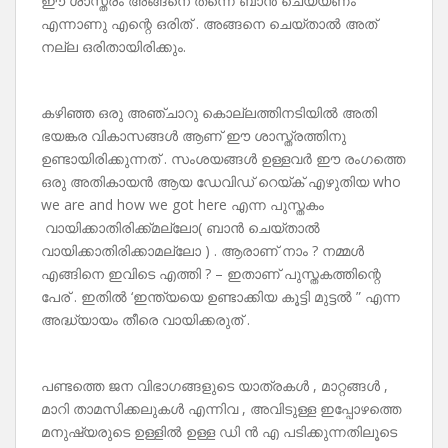
ഈ ശാസ്ത്രം അങ്ങനെ തന്നെ ബാൻ ചെയ്യണം
എന്നാണു എന്റെ ഒരിത് . അങ്ങനെ ചെയ്‌താൽ അത്
നല്ല ഒരിതായിരിക്കും.
കഴിഞ്ഞ ഒരു അഞ്ചാറു കൊല്ലത്തിനടിയിൽ അതി
ഭയങ്കര വികാസങ്ങൾ ആണ് ഈ ശാസ്ത്രത്തിനു
ഉണ്ടായിരിക്കുന്നത് . സംശയങ്ങൾ ഉള്ളവർ ഈ രംഗത്തെ
ഒരു അതികായൻ ആയ ഡേവിഡ് റെയ്ക് എഴുതിയ who
we are and how we got here എന്ന പുസ്തകം
വായിക്കാതിരിക്ക്മല്ലോ( ബാൻ ചെയ്താൽ
വായിക്കാതിരിക്കാമല്ലോ ) . ആരാണ് നാം ? നമ്മൾ
എങ്ങിനെ ഇവിടെ എത്തി ? – ഇതാണ് പുസ്തകത്തിന്റെ
പേര് . ഇതിൽ ‘ഇന്ത്യയെ ഉണ്ടാക്കിയ കൂട്ടി മുട്ടൽ ” എന്ന
അദ്ധ്യായം തീരെ വായിക്കരുത് .
പണ്ടത്തെ ജന വിഭാഗങ്ങളുടെ യാത്രകൾ , മാറ്റങ്ങൾ ,
മാറി താമസിക്കലുകൾ എന്നിവ , അവിടുള്ള ഇപ്പോഴത്തെ
മനുഷ്യരുടെ ഉള്ളിൽ ഉള്ള ഡി ൻ എ പടിക്കുന്നതിലൂടെ