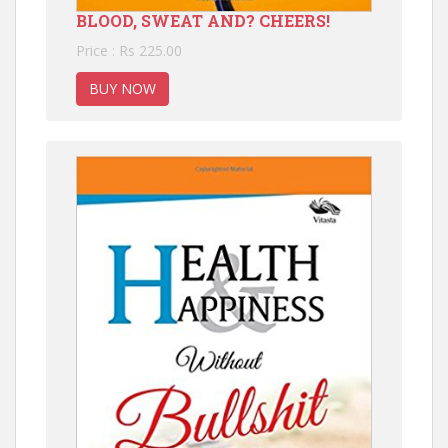
BLOOD, SWEAT AND? CHEERS!
Price : Rs 225.00
BUY NOW