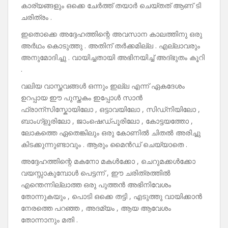
കാര്യങ്ങളും ഒക്കെ ചേർത്ത് തയാർ ചെയ്തത് ആണ് ടി
ചരിത്രം .
ഇതൊക്കെ അദ്ദേഹത്തിന്റെ അവസാന കാലത്തിനു ഒരു
അർഥം കൊടുത്തു . അതിന് തർക്കമില്ല . എല്ലാവരും
അനുമോദിച്ചു . വായിച്ചതായി അഭിനയിച്ച് അദ്‌ഭുതം കൂറി
.
വലിയ വാസ്തവങ്ങൾ ഒന്നും ഇല്ല എന്ന് ഏകദേശം
ഉറപ്പായ ഈ പുസ്തകം ഇപ്പോൾ സാൻ
ഫ്രാന്സിസ്കോയിലോ , ഒട്ടാവയിലോ , സിഡ്‌നിയിലോ ,
ബാംഗ്ളൂരിലോ , ജാംഷെഡ്പൂരിലോ , കോട്ടയത്തോ ,
ലോകത്തെ ഏതെങ്കിലും ഒരു കോണിൽ ചിതൽ അരിച്ചു
കിടക്കുന്നുണ്ടാവും . ആരും മൈൻഡ് ചെയ്യാതെ .
അദ്ദേഹത്തിന്റെ മകനോ മകൾക്കോ , ചെറുമക്കൾക്കോ
വയസ്സാകുമ്പോൾ പെട്ടന്ന് , ഈ ചരിത്രത്തിൽ
എന്തെന്നില്ലാത്ത ഒരു പുത്തൻ അഭിനിവേശം
തോന്നുകയും , പൊടി ഒക്കെ തട്ടി , എടുത്തു വായിക്കാൻ
നേരത്തെ പറഞ്ഞ , അദമ്യം , ആയ ആവേശം
തോന്നാനും മതി .