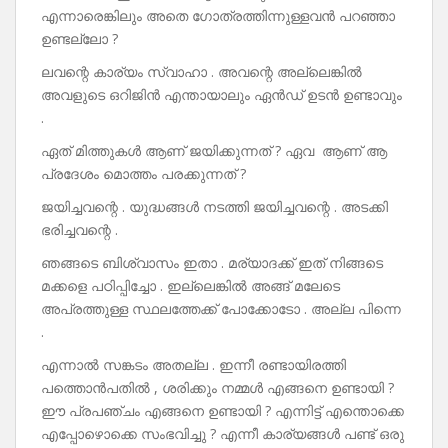
എന്നാരെങ്കിലും അതെ ഗോത്രത്തിന്നുള്ളവൻ പറഞ്ഞാ
ഉണ്ടല്ലോ ?
ലവന്റെ കാര്യം സ്വാഹാ . അവന്റെ അല്ലെങ്കിൽ
അവളുടെ ഒറിജിൻ എന്തായാലും ഏൻഡ് ഉടൻ ഉണ്ടാവും
.
ഏത് മിത്തുകൾ ആണ് ജയിക്കുന്നത് ? ഏവ ആണ് ആ
പ്രദേശം മൊത്തം പരക്കുന്നത് ?
ജയിച്ചവന്റെ . യുദ്ധങ്ങൾ നടത്തി ജയിച്ചവന്റെ . അടക്കി
ഭരിച്ചവന്റെ .
ഞങ്ങടെ ബിശ്വാസം ഇതാ . മര്യാദക്ക് ഇത് നിങ്ങടെ
മക്കളെ പഠിപ്പിച്ചോ . ഇല്ലെങ്കിൽ അങ്ങ് മലേടെ
അപ്രത്തുള്ള സ്ഥലത്തേക്ക് പോക്കോടോ . അല്ല പിന്നെ
.
എന്നാൽ സങ്കടം അതല്ല . ഇന്നീ രണ്ടായിരത്തി
പത്തൊൻപതിൽ , ശരിക്കും നമ്മൾ എങ്ങനെ ഉണ്ടായി ?
ഈ പ്രപഞ്ചം എങ്ങനെ ഉണ്ടായി ? എന്നിട്ട് എന്തൊക്കെ
എപ്പോഴൊക്കെ സംഭവിച്ചു ? എന്നീ കാര്യങ്ങൾ പണ്ട് ഒരു