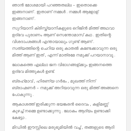
ഞാൻ മോശമായി പറഞ്ഞതല്ല – ഇതൊക്കെ
ഇങ്ങനാണ് . ഇതാണ് നമ്മൾ . നമ്മൾ ആളോള്
ഇങ്ങനാണ് .
സുറിയാനി ക്രിസ്ത്യാനികളുടെ ഒറിജിൻ മിത്ത് അഥവാ
ഉദ്ഭവ പുരാണം ആണ് സെന്തോമാസ് കഥ . ഇതിന്റെ
വിശദാംശങ്ങൾ എന്തായാലും ഗുണ്ട് ആണ് .
സത്യത്തിന്റെ ചെറിയ ഒരു കാതൽ കണ്ടേക്കാവുന്ന ഒരു
മിത്ത് ആണ് ഇത് , എന്ന് മാത്രമേ നമുക്ക് പറയാനാവൂ .
ലോകത്തെ എല്ലാ ജന വിഭാഗങ്ങള്ക്കും ഇങ്ങനത്തെ
ഉദ്ഭവ മിത്തുകൾ ഉണ്ട്.
ബ്രഹ്‌മാവ്‌ , ഹിരണ്യ ഗർഭം , മുഖത്ത് നിന്ന്
ബ്രാഹ്മണർ – നമുക്ക് അറിയാവുന്ന ഒരു മിത്ത് അങ്ങനെ
പോകുന്നു .
ആകാശത്ത് ഇരിക്കുന്ന ഭയങ്കരൻ ദൈവം , കളിമണ്ണ്
കുഴച്ച് നമ്മെ ഉണ്ടാക്കുന്നു . ലോകം ആദ്യം ഉണ്ടാക്കി
കേട്ടോ .
മിഡിൽ ഈസ്റ്റിലെ മരുഭൂമിയിൽ വച്ച് , തങ്ങളുടെ ആദി