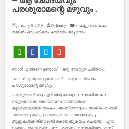
– ആ ചോദ്യവും
പരശുരാമന്റെ മഴുവും .
January 9, 2019
Dr Jimmy
നമ്മളും ദൈവവും
,
തമ്മിൽ - ഒരു ചരിത്രം
വെർതെ - ഒരു രസം
ഞാൻ എങ്ങനെ ഉണ്ടായി ? ഒരു അദ്‌ഭുത ചരിത്രം .
. ഞാൻ എങ്ങനെ ഉണ്ടായി ? – ആ ചോദ്യവും
പരശുരാമന്റെ മഴുവും .
പരശുരാമൻ മഴു എറിഞ്ഞു കേരളം ഉണ്ടാക്കിയ കഥ
നമുക്കൊക്കെ അറിയാവുന്നതാണല്ലോ .
കൂട്ടക്കൊലയ്ക്ക് ശേഷം , ആണ് അദ്ദേഹം അത് ചെയ്തത്
. അതോടു കൂടി, ഉണ്ടായ സ്ഥലത്തെ ഒരു കൂട്ടം
ആളുകൾക്ക് തീറെഴുതി കൊടുക്കുകയും ചെയ്തു . ഏത്
വിഭാഗം ആയിരിക്കും ഈ പുരാണം ഉണ്ടാക്കിയത് എന്ന്