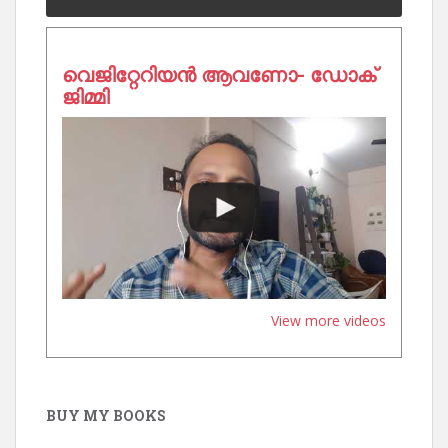
വെജിറ്റേറിയൻ ആവണോ- ഡോക്
ജിമ്മി
View more videos
BUY MY BOOKS