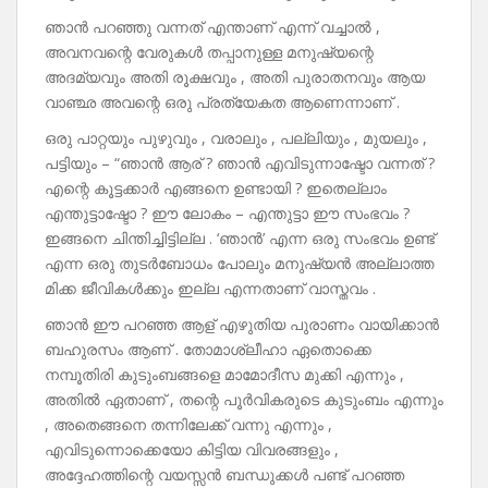
ഞാൻ പറഞ്ഞു വന്നത് എന്താണ് എന്ന് വച്ചാൽ ,
അവനവന്റെ വേരുകൾ തപ്പാനുള്ള മനുഷ്യന്റെ
അദമ്യവും അതി രൂക്ഷവും , അതി പുരാതനവും ആയ
വാഞ്ഛ അവന്റെ ഒരു പ്രത്യേകത ആണെന്നാണ് .
ഒരു പാറ്റയും പുഴുവും , വരാലും , പല്ലിയും , മുയലും ,
പട്ടിയും – “ഞാൻ ആര് ? ഞാൻ എവിടുന്നാഷ്ടോ വന്നത് ?
എന്റെ കൂട്ടക്കാർ എങ്ങനെ ഉണ്ടായി ? ഇതെല്ലാം
എന്തുട്ടാഷ്ടോ ? ഈ ലോകം – എന്തുട്ടാ ഈ സംഭവം ?
ഇങ്ങനെ ചിന്തിച്ചിട്ടില്ല . ‘ഞാൻ’ എന്ന ഒരു സംഭവം ഉണ്ട്
എന്ന ഒരു തുടർബോധം പോലും മനുഷ്യൻ അല്ലാത്ത
മിക്ക ജീവികൾക്കും ഇല്ല എന്നതാണ് വാസ്തവം .
ഞാൻ ഈ പറഞ്ഞ ആള് എഴുതിയ പുരാണം വായിക്കാൻ
ബഹുരസം ആണ് . തോമാശ്ലീഹാ ഏതൊക്കെ
നമ്പൂതിരി കുടുംബങ്ങളെ മാമോദീസ മുക്കി എന്നും ,
അതിൽ ഏതാണ് , തന്റെ പൂർവികരുടെ കുടുംബം എന്നും
, അതെങ്ങനെ തന്നിലേക്ക് വന്നു എന്നും ,
എവിടുന്നൊക്കെയോ കിട്ടിയ വിവരങ്ങളും ,
അദ്ദേഹത്തിന്റെ വയസ്സൻ ബന്ധുക്കൾ പണ്ട് പറഞ്ഞ