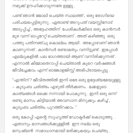
നമുക്ക് ഊഹിക്കാവുന്നതേ ഉള്ളു .
പണ്ട് ഞാൻ ജോലി ചെയ്ത സ്ഥലത്ത് , ഒരു രോഗിയെ
പരിചയപ്പെട്ടിരുന്നു . ഏതാണ്ട് അറുപത് വയസ്സിനോട്
അടുപ്പിച്ച് , അദ്ദേഹത്തിന് പേശികൾക്കിടെ ഒരു കാൻസർ
മുഴ വന്ന്‌ ഓപ്പറേറ്റ് ചെയ്തതാണ് . അത് കഴിഞ്ഞു ഒരു
പത്തു പതിനഞ്ചു കൊല്ലം ആയി . അപ്പോഴാണ് ഞാൻ
കാണുന്നത് . കാൻസർ രണ്ടാമതും വന്നിട്ടുണ്ട് . ഇപ്പോൾ
എല്ലുകളിൽ പല ഭാഗത്തായി ആണ് വന്നിരിക്കുന്നത് .
എന്നാൽ കീമോതെറാപ്പി ചെയ്‌താൽ കുറെ വർഷങ്ങൾ
ജീവിച്ചേക്കാം എന്ന് ഓങ്കോളജിസ്റ്റ് അഭിപ്രായപ്പെട്ടു .
“എന്തിന് ? ജീവിതത്തിൽ ഇനി ഒരേ ഒരു ഉദ്ദേശ്യമേയുള്ളു
– കുടുംബ ചരിത്രം എഴുതി തീർക്കണം . മക്കളുടെ
കാര്യങ്ങൾ ഒക്കെ നന്നായി പോകുന്നു . ഇനി ഒരു ഒന്ന്
രണ്ടു മാസം കിട്ടിയാൽ അവസാന മിനുക്കും കഴിച്ച് ,
കുടുംബ ചരിത്രം പുറത്തിറക്കാം .”
ഒരു കോപ്പി എന്റെ സുഹൃത്ത് ഡോക്ടർക്ക് കൊടുത്തു .
ഏതാനും മാസങ്ങൾക്കുള്ളിൽ ഈ നല്ല ഒരു
മനുഷ്യൻ സമാധാനമായി മരിക്കുകയും ചെയ്തു .