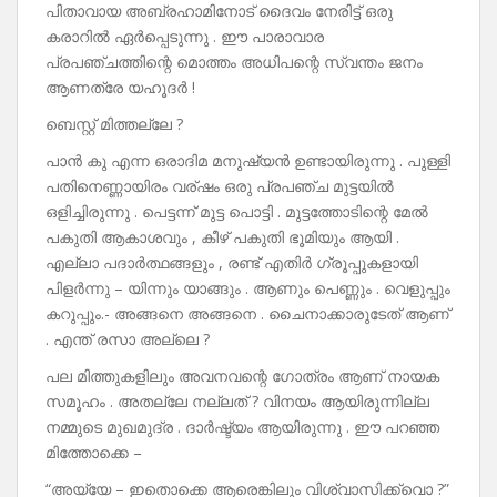
പിതാവായ അബ്രഹാമിനോട് ദൈവം നേരിട്ട് ഒരു
കരാറിൽ ഏർപ്പെടുന്നു . ഈ പാരാവാര
പ്രപഞ്ചത്തിന്റെ മൊത്തം അധിപന്റെ സ്വന്തം ജനം
ആണത്രേ യഹൂദർ !
ബെസ്റ്റ് മിത്തല്ലേ ?
പാൻ കു എന്ന ഒരാദിമ മനുഷ്യൻ ഉണ്ടായിരുന്നു . പുള്ളി
പതിനെണ്ണായിരം വര്ഷം ഒരു പ്രപഞ്ച മുട്ടയിൽ
ഒളിച്ചിരുന്നു . പെട്ടന്ന് മുട്ട പൊട്ടി . മുട്ടത്തോടിന്റെ മേൽ
പകുതി ആകാശവും , കീഴ് പകുതി ഭൂമിയും ആയി .
എല്ലാ പദാർത്ഥങ്ങളും , രണ്ട് എതിർ ഗ്രൂപ്പുകളായി
പിളർന്നു – യിന്നും യാങ്ങും . ആണും പെണ്ണും . വെളുപ്പും
കറുപ്പും.- അങ്ങനെ അങ്ങനെ . ചൈനാക്കാരുടേത് ആണ്
. എന്ത് രസാ അല്ലെ ?
പല മിത്തുകളിലും അവനവന്റെ ഗോത്രം ആണ് നായക
സമൂഹം . അതല്ലേ നല്ലത് ? വിനയം ആയിരുന്നില്ല
നമ്മുടെ മുഖമുദ്ര . ദാർഷ്ട്യം ആയിരുന്നു . ഈ പറഞ്ഞ
മിത്തോക്കെ –
“അയ്യേ – ഇതൊക്കെ ആരെങ്കിലും വിശ്വാസിക്ക്വൊ ?”