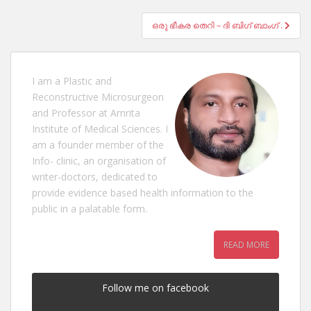
navigation
ഒരു ഭീകര തെറി – ദി ബിഗ് ബാംഗ് .
I am a Plastic and
Reconstructive Microsurgeon
and Professor at Amrita
Institute of Medical Sciences. I
am a founder member of the
Info- clinic, an organisation of
writer-doctors, dedicated to
provide evidence based health information to the
public in a palatable form.
READ MORE
Follow me on facebook