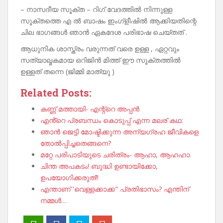
– നാസദീയ സൂക്ത – റിഗ് വേദത്തിൽ നിന്നുള്ള
സൂക്തത്തെ എ ൽ ബാഷം ഇംഗ്ളീഷിൽ ആക്കിയതിന്റെ
ചില ഭാഗങ്ങൾ ഞാൻ ഏകദേശ പരിഭാഷ ചെയ്തത് .
ആധുനിക ശാസ്ത്രം വരുന്നത് വരെ ഉള്ള , ഏറ്റവും
സത്യാല്മകമായ ഒറിജിൻ മിത്ത് ഈ സൂക്തത്തിൽ
ഉള്ളത് തന്നെ (ജിമ്മി മാത്യു )
Related Posts:
കണ്ണ് മത്തായി- എന്റ്റെ അപ്പൻ
എൻ്റെ പ്രബന്ധം കൊടുപ്പ് എന്ന മലര് കഥ:
ഞാൻ ജെട്ടി മോഷ്ടിക്കുന്ന അന്യഗ്രഹ ജീവികളെ
തോൽപ്പിച്ചതെങ്ങനെ?
മറ്റേ പരിപാടിയുടെ ചരിത്രം- ആഹാ, ആഹഹാ.
ചിന്ത അപകടം! ബുദ്ധി ഉണ്ടായിക്കോ,
ഉപയോഗിക്കരുത്!!
എന്താണ് 'വെള്ളക്കാക്ക" പ്രതിഭാസം? എന്തിന്
നമ്മൾ…