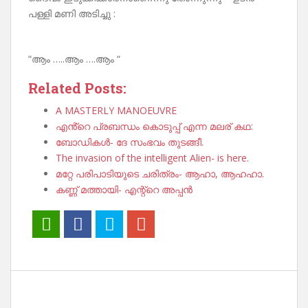
പള്ളി മണി അടിച്ചു :
“ആം …..ആം ….ആം “
Related Posts:
A MASTERLY MANOEUVRE
എൻ്റെ പ്രബന്ധം കൊടുപ്പ് എന്ന മലര് കഥ:
ബോഡികൾ- ദേ സംഭവം തുടങ്ങീ.
The invasion of the intelligent Alien- is here.
മറ്റേ പരിപാടിയുടെ ചരിത്രം- ആഹാ, ആഹഹാ.
കണ്ണ് മത്തായി- എന്റ്റെ അപ്പൻ