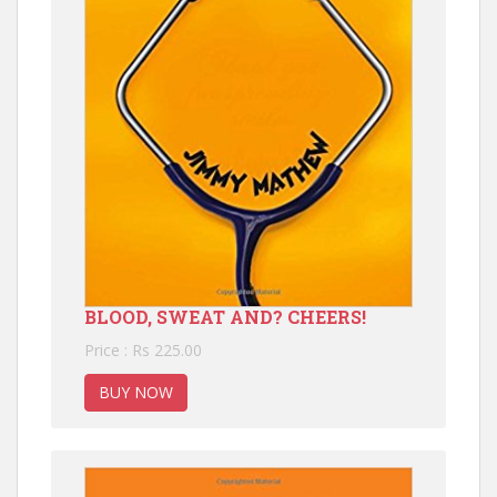
BLOOD, SWEAT AND? CHEERS!
Price : Rs 225.00
BUY NOW