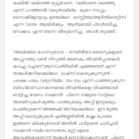
കാലിൽ വല്ലാത്ത മുട്ടുവേദന . വല്ലാതെ വലഞ്ഞു
എന്ന് പറഞ്ഞാൽ വലുതാകില്ല . കുറെ നടപ്പും
സൈക്കിളോട്ടവും ഉണ്ടല്ലോ . ഓസ്റ്റിയോആർത്രൈറ്റിസ്‌
എന്ന ‘വാതം’ ആയിരിക്കും . ആദ്യമായി പ്രാർത്ഥിച്ചു
നോക്കാം എന്ന് തന്നെ തീരുമാനിച്ചു . ഞാൻ തുടങ്ങി :
“അല്ലയോ മഹാനുഭാവാ – റെയിൽവേ ലൈനുകളുടെ
അപ്പുറത്തു വണ്ടി നിറുത്തി അനേകം തീവണ്ടിപ്പാതകൾ
കവച്ചു വച്ചാണ് ആസ്പത്രിയിൽ എത്തേണ്ടത് എന്ന്
താങ്കൾക്കറിയാമല്ലോ . ടാക്‌സ് കൊടുക്കുന്നുണ്ട് –
പക്ഷെ പാലം വരുന്നില്ല . ടടം ടടം എന്ന് പാഞ്ഞടുക്കുന്ന
ബ്രഹ്‌മാണ്ഡസമാനമായ തീവണ്ടികളെ വിദക്തമായി
വെട്ടിച്ചു വേണം നടക്കാൻ . പിന്നെ നമ്മുടെ നാട്ടിലെ
ട്രെയിനുകൾ മൂത്രം പാത്തുകയും അപ്പി ഇടുകയും
ചെയ്യുമെന്ന് അങ്ങേക്ക് അറിയാമല്ലോ . ഈ മൂത്ര
അപ്പി ലൊടുക്കുകൾ എരിശ്ശേരിയിൽ കഷ്ണം പോലെ
ഇങ്ങനെ കിടക്കുമ്പോൾ അതിൽ ചവിട്ടാതെ ചാടിച്ചാടി
നടക്കാൻ നല്ല ഒന്നാന്തരം മുട്ട് വളരെ
ആവശ്യമാണെന്ന് താങ്കൾ മനസ്സിലാക്കുന്നുണ്ട് . പിന്നെ