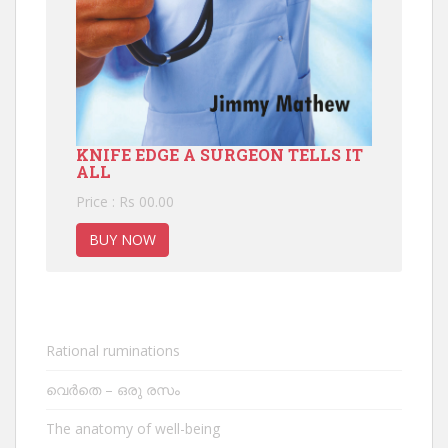
KNIFE EDGE A SURGEON TELLS IT
ALL
Price : Rs 00.00
BUY NOW
Rational ruminations
വെർതെ – ഒരു രസം
The anatomy of well-being