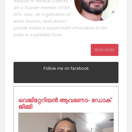
Institute of Medical Sciences. I
am a founder member of the
Info- clinic, an organisation of
writer-doctors, dedicated to
provide evidence based health information to the
public in a palatable form.
READ MORE
Follow me on facebook
വെജിറ്റേറിയൻ ആവണോ- ഡോക്
ജിമ്മി