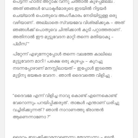
പെട്ടന്ന് ഹാർട് അറ്റാക് വന്നു ചത്താൽ കുഴപ്പമില്ല .
അത് ഞങ്ങൾ ഡോക്ടർമാരുടെ ഇടയിൽ റിട്ടയർ
ചെയ്യാൻ പൊതുവെ അംഗീകാരം നേടിയിട്ടുള്ള ഒരു
വഴിയാണ് . അല്ലാതെ സ്വയമേവ വിശ്രമിക്കുക – അത്
ഞങ്ങൾക്ക് പൊതുവെ ചിന്തിക്കാൻ കൂടി പറ്റാത്തതാണ് .
അതിനാൽ ഈ മുട്ടുവേദന മാറ്റി തന്നെ മതിയാകൂ –
പ്ലീസ് “
പിറ്റേന്ന് എഴുന്നേറ്റപ്പോൾ തന്നെ വലത്തേ കാലിലെ
മുട്ടുവേദന മാറി ! പക്ഷെ ഒരു കുഴപ്പം – കുറച്ചു
നടന്നപ്പോഴാണ് മനസ്സിലായത് – ഇപ്പോൾ ഇടത്തെ
മുട്ടിനു ഭയങ്കര വേദന . ഞാൻ ദൈവത്തെ വിളിച്ചു .
“ദൈവമേ എന്ന് വിളിച്ച നാവു കൊണ്ട് എന്നെകൊണ്ട്
വേറൊന്നും പറയിപ്പിക്കരുത് . താങ്കൾ എന്താണ് ധരിച്ചു
വച്ചിരിക്കുന്നത് ? ഞാൻ നാറാണത്തു ഭ്രാന്തൻ
ആണെന്നാണോ ?”
ദൈവം ഇടുക്കിക്കാരനാണെന്നു തോന്നുന്നു – ഉടൻ