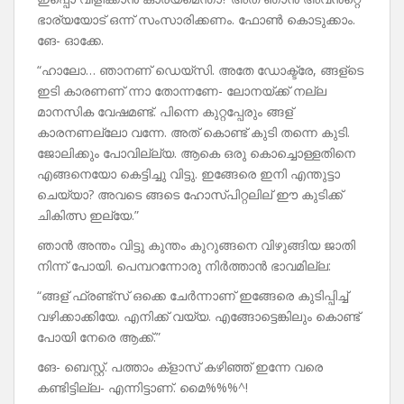
ഭാര്യയോട് ഒന്ന് സംസാരിക്കണം. ഫോൺ കൊടുക്കാം.
ങേ- ഓക്കേ.
“ഹാലോ… ഞാനണ് ഡെയ്‌സി. അതേ ഡോക്ട്രേ, ങ്ങള്ടെ
ഇടി കാരണണ് ന്നാ തോന്നണേ- ലോനയ്ക്ക് നല്ല
മാനസിക വേഷമണ്ട്‌. പിന്നെ കുറ്റപ്പേരും ങ്ങള്
കാരനണല്ലോ വന്നേ. അത് കൊണ്ട് കുടി തന്നെ കുടി.
ജോലിക്കും പോവില്ല്യ. ആകെ ഒരു കൊച്ചൊള്ളതിനെ
എങ്ങനെയോ കെട്ടിച്ചു വിട്ടു. ഇങ്ങേരെ ഇനി എന്തുട്ടാ
ചെയ്യാ? അവടെ ങ്ങടെ ഹോസ്പിറ്റലില് ഈ കുടിക്ക്
ചികിത്സ ഇല്യേ.”
ഞാൻ അന്തം വിട്ടു കുന്തം കുറുങ്ങനെ വിഴുങ്ങിയ ജാതി
നിന്ന് പോയി. പെമ്പറന്നോരു നിർത്താൻ ഭാവമില്ല:
“ങ്ങള് ഫ്രണ്ട്സ് ഒക്കെ ചേർന്നാണ് ഇങ്ങേരെ കുടിപ്പിച്ച്
വഴിക്കാക്കിയേ. എനിക്ക് വയ്യ. എങ്ങോട്ടെങ്കിലും കൊണ്ട്
പോയി നേരെ ആക്ക്.”
ങേ- ബെസ്റ്റ്. പത്താം ക്‌ളാസ് കഴിഞ്ഞ് ഇന്നേ വരെ
കണ്ടിട്ടില്ല- എന്നിട്ടാണ്. മൈ%%%^!