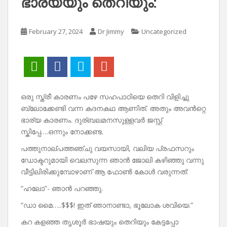
ഭാര്യയും തെറിയും:
February 27, 2024
Dr Jimmy
Uncategorized
ഒരു സ്ത്രീ കാരണം പഴേ സഹപാഠിയെ തെറി വിളിച്ചു
ബ്ലോക്കേണ്ടി വന്ന കദനകഥ ആണിത്. അതും അവൻറ്റെ
ഭാര്യ കാരണം. ദുര്ബലമനസുള്ളവർ ജസ്റ്റ്
സ്കിപ്പേ….ഒന്നും നോക്കണ്ട.
പത്തുനാല്പത്തഞ്ചു വയസായി, വലിയ പ്രഫസറും
ഡോക്ടറുമായി വെലസുന്ന ഞാൻ ജോലി കഴിഞ്ഞു വന്നു
വീട്ടിലിരിക്കുമ്പോഴാണ് ആ ഫോൺ കോൾ വരുന്നത്:
“ഹലോ”- ഞാൻ പറഞ്ഞു.
“ഡാ മൈ…..$$$! ഇത് ഞാനാണ്ടാ, ഭൂലോക ശവിയെ.”
കറ കളഞ്ഞ തൃശൂർ ഭാഷയും തെറിയും കേട്ടപ്പോ