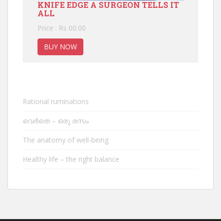
KNIFE EDGE A SURGEON TELLS IT
ALL
Price : Rs 00.00
BUY NOW
Rational ruminations
വെർതെ – ഒരു രസം
The anatomy of well-being
Healthy life – the right balance