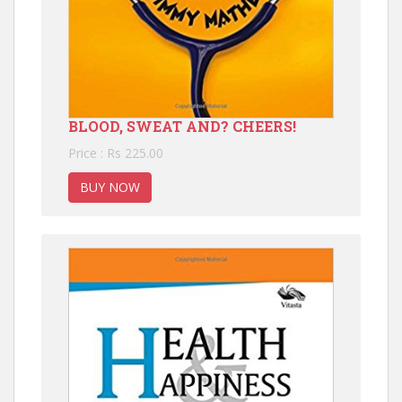
BLOOD, SWEAT AND? CHEERS!
Price : Rs 225.00
BUY NOW