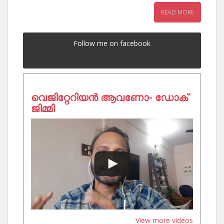
READ MORE
Follow me on facebook
വെജിറ്റേറിയൻ ആവണോ- ഡോക്
ജിമ്മി
View more videos