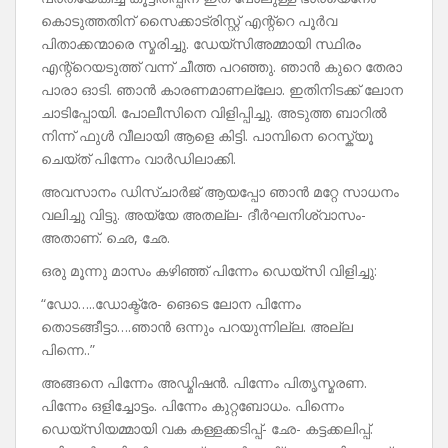
കൊടുത്തതിന് സൈക്കാട്രിസ്റ്റ് എന്റ്റെ പൂർവ
പിതാക്കന്മാരെ സ്മരിച്ചു. ഡേയ്സിഅമ്മായി സ്ഥിരം
എന്റ്റെയടുത്ത് വന്ന് ചീത്ത പറഞ്ഞു. ഞാൻ കുറെ തേരാ
പാരാ ഓടി. ഞാൻ കാരണമാണല്ലോ. ഇതിനിടക്ക് ലോന
ചാടിപ്പോയി. പോലീസിനെ വിളിപ്പിച്ചു. അടുത്ത ബാറിൽ
നിന്ന് ഫുൾ വീലായി ആളെ കിട്ടി. പാമ്പിനെ റെസ്ക്യൂ
ചെയ്ത് പിന്നേം വാർഡിലാക്കി.
അവസാനം ഡിസ്ചാർജ് ആയപ്പോ ഞാൻ മറ്റേ സാധനം
വലിച്ചു വിട്ടു. അയ്യേ അതല്ല- ദീർഘനിശ്വാസം-
അതാണ്. ഛെ, ഛേ.
ഒരു മൂന്നു മാസം കഴിഞ്ഞ് പിന്നേം ഡെയ്‌സി വിളിച്ചു:
“ഡോ…..ഡോക്ട്രേ- ങെടെ ലോന പിന്നേം
തൊടങ്ങീട്ടാ….ഞാൻ ഒന്നും പറയുന്നില്ല. അല്ല
പിന്നെ..”
അങ്ങനെ പിന്നേം അഡ്മിഷൻ. പിന്നേം പിതൃസ്മരണ.
പിന്നേം ഒളിച്ചോട്ടം. പിന്നേം കുറ്റബോധം. പിന്നെം
ഡെയ്‌സിയമ്മായി വക കള്ളക്കടിപ്പ്- ഛേ- കട്ടക്കലിപ്പ്‌.