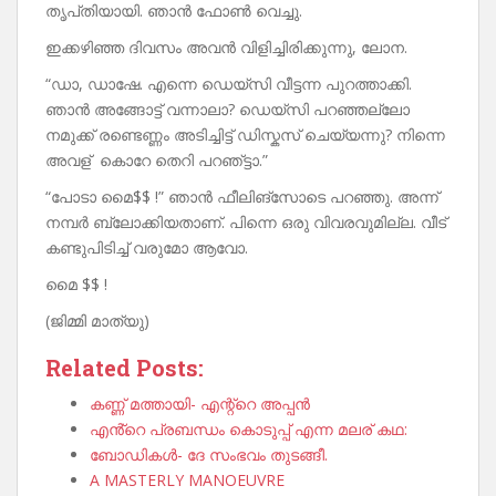
തൃപ്‌തിയായി. ഞാൻ ഫോൺ വെച്ചു.
ഇക്കഴിഞ്ഞ ദിവസം അവൻ വിളിച്ചിരിക്കുന്നു, ലോന.
“ഡാ, ഡാഷേ. എന്നെ ഡെയ്‌സി വീട്ടന്ന പുറത്താക്കി.
ഞാൻ അങ്ങോട്ട് വന്നാലാ? ഡെയ്‌സി പറഞ്ഞല്ലോ
നമുക്ക് രണ്ടെണ്ണം അടിച്ചിട്ട് ഡിസ്കസ് ചെയ്യന്നു? നിന്നെ
അവള് കൊറേ തെറി പറഞ്‍ട്ടാ.”
“പോടാ മൈ$$ !” ഞാൻ ഫീലിങ്‌സോടെ പറഞ്ഞു. അന്ന്
നമ്പർ ബ്ലോക്കിയതാണ്. പിന്നെ ഒരു വിവരവുമില്ല. വീട്
കണ്ടുപിടിച്ച് വരുമോ ആവോ.
മൈ $$ !
(ജിമ്മി മാത്യു)
Related Posts:
കണ്ണ് മത്തായി- എന്റ്റെ അപ്പൻ
എൻ്റെ പ്രബന്ധം കൊടുപ്പ് എന്ന മലര് കഥ:
ബോഡികൾ- ദേ സംഭവം തുടങ്ങീ.
A MASTERLY MANOEUVRE