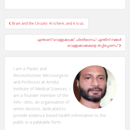
Post
Brain and the Circuits- AI is here, and it is us.
navigation
എന്താണ് ‘വെള്ളക്കാക്ക” പ്രതിഭാസം? എന്തിന് നമ്മൾ
വെള്ളക്കാക്കകളെ തപ്പിപ്പോണം?
I am a Plastic and
Reconstructive Microsurgeon
and Professor at Amrita
Institute of Medical Sciences. I
am a founder member of the
Info- clinic, an organisation of
writer-doctors, dedicated to
provide evidence based health information to the
public in a palatable form.