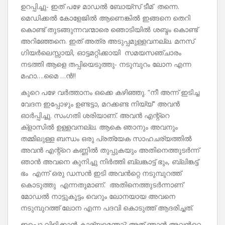
ഉറപ്പിച്ചു- ഇത് പഴേ മാഡൽ ബോയ്സ് ടീമ് തന്നെ.
മെഡിക്കൽ കോളേജിൽ ആണെങ്കിൽ ഇങ്ങനെ തെറി
കൊണ്ട് തുടങ്ങുന്നവന്മാരെ ഞൊടിയിൽ ശബ്ദം കൊണ്ട്
അറിഞ്ഞേനെ. ഇത് അത്ര അടുപ്പമുള്ളവനല്ല. മനസ്
ഗിയർലെസ്സായി, ഓട്ടമറ്റിക്കായി സമയസഞ്ചാരം
നടത്തി ആളെ തപ്പിയെടുത്തു- നടുമ്പുറം ലോന എന്ന
മഹാ….മൈ …ൻ!!
കുറെ പഴേ വർത്താനം ഒക്കെ കഴിഞ്ഞു. “നീ അന്ന് ഇടിച്ച
വേദന ഇപ്പോഴും ഉണ്ടട്ടാ, മറക്കണ്ട നിയ്യ്” അവൻ
ഓർപ്പിച്ചു. സംഗതി ശരിയാണ്. അവൻ എന്റ്റെ
ക്‌ളാസിൽ ഉള്ളവനല്ല. ആകെ ഞാനും അവനും
തമ്മിലുള്ള ബന്ധം ഒരു പ്രത്യേക സാഹചര്യത്തിൽ
അവൻ എന്റ്റെ കണ്ണിൽ തുപ്പുകയും അതിനെത്തുടർന്ന്
ഞാൻ അവനെ കുനിച്ചു നിർത്തി ബ്ലങ്കാട്ട് ഭും, ബ്ലിങ്കട്ട്
ഭം എന്ന് ഒരു ഡസൻ ഇടി അവൻറ്റെ നടുമ്പുറത്ത്
കൊടുത്തു എന്നതുമാണ്. അതിനെത്തുടർന്നാണ്
മോഡൽ നാട്ടുകൂട്ടം വെറും ലോനയായ അവനെ
നടുമ്പുറത്ത് ലോന എന്ന പദവി കൊടുത്ത് ആദരിച്ചത്.
ഇപ്പൊ വിളിക്കാൻ കാര്യമെന്താ? അത് ഞാൻ അവൻറ്റെ