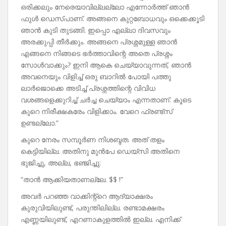
ഒരിക്കലും നേരെയാവില്ലല്ലോ എന്നോർത്ത് ഞാൻ
ഫുൾ ഡെസ്പാണ്. അങ്ങനെ കുറ്റബോധവും ഒക്കെക്കൂടി
ഞാൻ കുടി തുടങ്ങി. ഇപ്പൊ എല്ലാ ദിവസവും
അരക്കുപ്പി തീർക്കും. അങ്ങനെ പ്രശ്നമുള്ള ഞാൻ
എങ്ങനെ നിങ്ങടെ ഭർത്താവിന്റെ അതെ പ്രശ്നം
സോൾവാക്കും? ഇനി ആകെ ചെയ്യാവുന്നത്, ഞാൻ
അവനെയും വിളിച്ച് ഒരു ബാറിൽ പോയി പത്തു
ലാർജൊക്കെ അടിച്ച് പ്രശ്നത്തിന്റെ വിവിധ
വശങ്ങളെക്കുറിച്ച് ചർച്ച ചെയ്യാം എന്നതാണ്. കൂടെ
കുറെ നിരീക്ഷകരേം വിളിക്കാം. വേറെ ഫ്രണ്ട്സ്
ഉണ്ടല്ലോ.”
കുറെ നേരം സമ്പൂർണ നിശബ്ദത. അത് തളം
കെട്ടിയില്ല. അതിനു മുൻപേ ഡെയ്‌സി അതിനെ
ഭുജിച്ചു, അല്ല, ഭഞ്ജിച്ചു:
“താൻ ആക്കിയതാണല്ലേ. $$ !”
അവർ പറഞ്ഞ വാക്കിന്റ്റെ ആദ്യാക്ഷരം
കുരുവിയിലുണ്ട്, പരുന്തിലില്ല. രണ്ടാമക്ഷരം
എണ്ണയിലുണ്ട്, എറണാകുളത്തിൽ ഇല്ല. എനിക്ക്