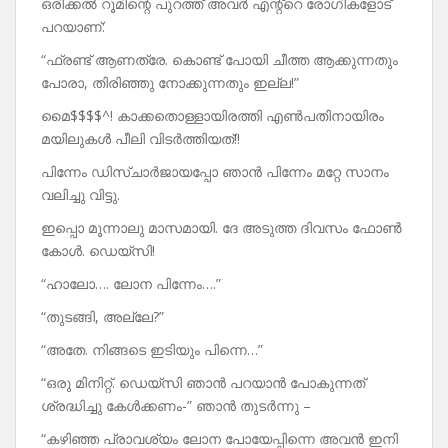
ഒരിക്കൽ റൂമിന്റെ പുറത്ത് അവർ എന്റ്റെ രോഗികളോട്
പറയാണ്:
“ഫ്രണ്ട് ആണത്രേ. കൊണ്ട് പോയി ചീത്ത ആക്കുന്നതും
പോരാ, തിരിഞ്ഞു നോക്കുന്നതും ഇല്ല!”
മൈ$$$$^! കാക്കതൊള്ളായിരത്തി എൺപതിനായിരം
മയിലുകൾ പീലി വിടർത്തിയത്!!
പിന്നേം ഡിസ്ചാർജായപ്പോ ഞാൻ പിന്നേം മറ്റേ സാനം
വലിച്ചു വിട്ടു.
ഇപ്പൊ മൂന്നാലു മാസമായി. ദേ അടുത്ത ദിവസം ഫോൺ
കോൾ. ഡെയ്‌സി!
“ഹാലോ…. ലോന പിന്നേം….”
“തുടങ്ങി, അല്ലേ?”
“അതേ. നിങ്ങടെ ഇടിയും പിന്നെ…”
“ഒരു മിനിറ്റ്. ഡെയ്‌സി ഞാൻ പറയാൻ പോകുന്നത്
ശ്രദ്ധിച്ചു കേൾക്കണം-” ഞാൻ തുടർന്നു –
“കഴിഞ്ഞ പ്രാവശ്യം ലോന പോയേപ്പിന്നെ അവൻ ഇനി