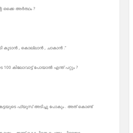
െ ഒക്കെ അർത്ഥം ?
അടി കൂടാൻ , കൊല്ലാൻ , ചാകാൻ .”
100 കിലോവാട്ട് പോയാൽ എന്ത് പറ്റും ?
്ടയുടെ ഫ്യൂസ് അടിച്ചു പോകും . അത് കൊണ്ട്
ട വരും . ഇന്ന് കൊച്ചിനെ പെണ്ണുംപിള്ളയാ