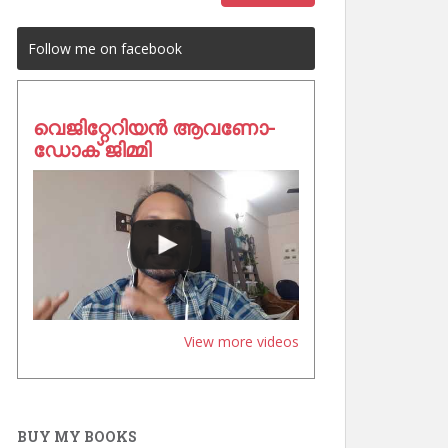
Follow me on facebook
വെജിറ്റേറിയൻ ആവണോ-
ഡോക് ജിമ്മി
View more videos
BUY MY BOOKS