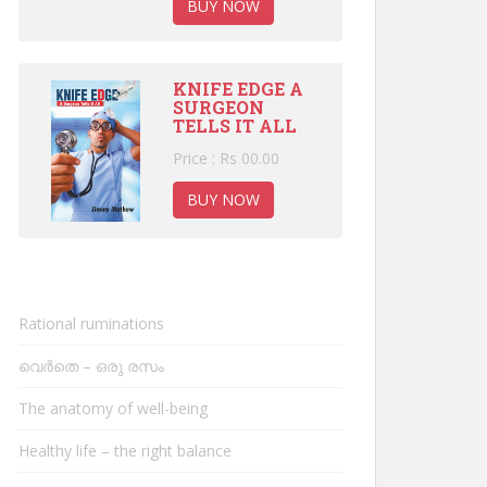
BUY NOW
KNIFE EDGE A
SURGEON
TELLS IT ALL
Price : Rs 00.00
BUY NOW
Rational ruminations
വെർതെ – ഒരു രസം
The anatomy of well-being
Healthy life – the right balance