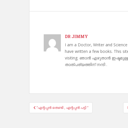
DR JIMMY
I am a Doctor, Writer and Science
have written a few books. This si
visiting. ഞാൻ എഴുതാൻ ഇഷ്ടമുള്
താത്പര്യത്തിന് നന്ദി .
Post
“എന്റപ്പൻ തെണ്ടി , എന്റപ്പൻ പട്ടി “
navigation