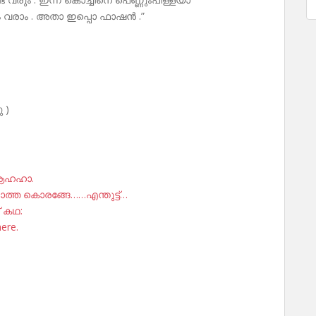
ചും വരാം . അതാ ഇപ്പൊ ഫാഷൻ .”
 )
 ആഹഹാ.
ത്ത കൊരങ്ങേ……എന്തുട്ട്…
് കഥ:
here.