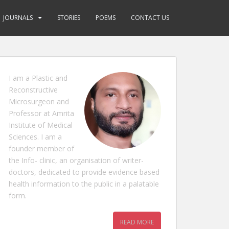
JOURNALS
STORIES
POEMS
CONTACT US
I am a Plastic and
Reconstructive
Microsurgeon and
Professor at Amrita
Institute of Medical
Sciences. I am a
founder member of
the Info- clinic, an organisation of writer-
doctors, dedicated to provide evidence based
health information to the public in a palatable
form.
READ MORE