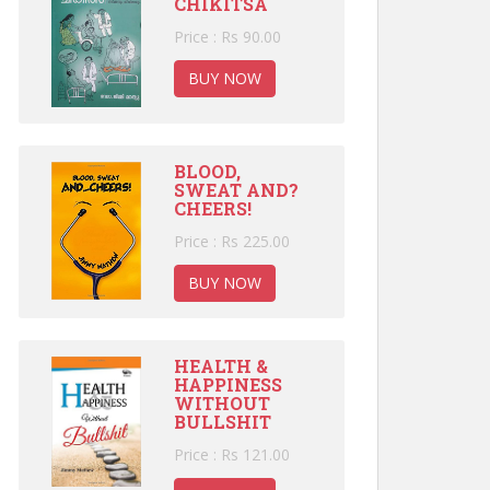
CHIKITSA
Price : Rs 90.00
BUY NOW
BLOOD,
SWEAT AND?
CHEERS!
Price : Rs 225.00
BUY NOW
HEALTH &
HAPPINESS
WITHOUT
BULLSHIT
Price : Rs 121.00