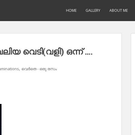
HOME
GALLERY
ABOUT ME
ിയ വെടി(വളി) ഒന്ന് ….
,
uminations
വെർതെ - ഒരു രസം