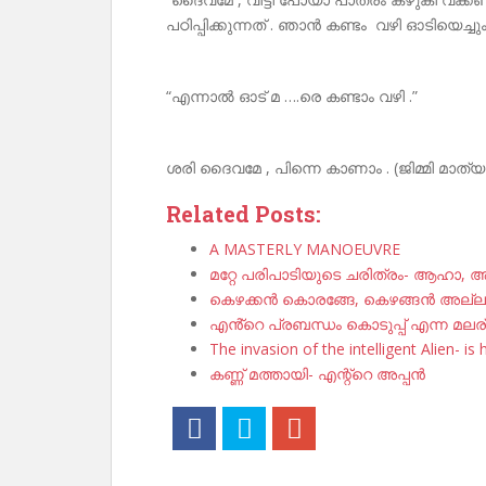
പഠിപ്പിക്കുന്നത് . ഞാൻ കണ്ടം വഴി ഓടിയെച്
“എന്നാൽ ഓട് മ ….രെ കണ്ടാം വഴി .”
ശരി ദൈവമേ , പിന്നെ കാണാം . (ജിമ്മി മാത്യു
Related Posts:
A MASTERLY MANOEUVRE
മറ്റേ പരിപാടിയുടെ ചരിത്രം- ആഹാ,
കെഴക്കൻ കൊരങ്ങേ, കെഴങ്ങൻ അല്ലാ
എൻ്റെ പ്രബന്ധം കൊടുപ്പ് എന്ന മലര
The invasion of the intelligent Alien- is 
കണ്ണ് മത്തായി- എന്റ്റെ അപ്പൻ