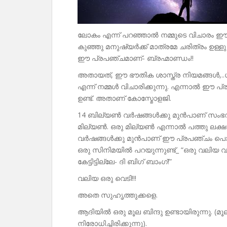
ലോകം എന്ന് പറഞ്ഞാൽ നമ്മുടെ വിചാരം
കുഞ്ഞു മനുഷ്യർക്ക് മാത്രമേ ചരിത്രം ഉള്ളു എ
ഈ പ്രപഞ്ചമാണ്- ബ്രഹ്മാണ്ഡം!!
അതായത്, ഈ ഭൗതിക ശാസ്ത്ര നിയമങ്ങൾ,.
എന്ന് നമ്മൾ വിചാരിക്കുന്നു. എന്നാൽ ഈ പ
ഉണ്ട്. അതാണ് കോസ്മോളജി.
14 ബില്യൺ വർഷങ്ങൾക്കു മുൻപാണ് സംഭവം
മില്യൺ. ഒരു മില്യൺ എന്നാൽ പത്തു ലക്ഷ
വർഷങ്ങൾക്കു മുൻപാണ് ഈ പ്രപഞ്ചം പൊട്ടി
ഒരു സിനിമയിൽ പറയുന്നുണ്ട്_ “ഒരു വലിയ വ
കേട്ടിട്ടില്ലേ- ദി ബിഗ് ബാംഗ്!”
വലിയ ഒരു വെടി!!!
അതെ സുഹൃത്തുക്കളെ.
ആദിയിൽ ഒരു മൂല ബിന്ദു ഉണ്ടായിരുന്നു. (മൂ
നിരോധിച്ചിരിക്കുന്നു).