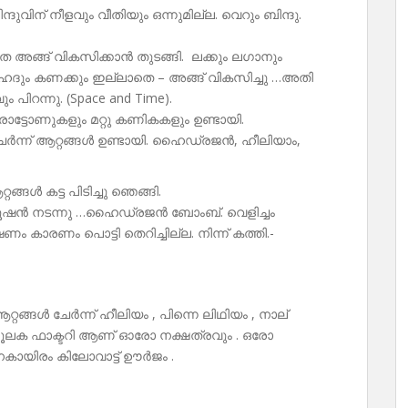
ദുവിന് നീളവും വീതിയും ഒന്നുമില്ല. വെറും ബിന്ദു.
െ അങ്ങ് വികസിക്കാൻ തുടങ്ങി. ലക്കും ലഗാനും
 ഹദും കണക്കും ഇല്ലാതെ – അങ്ങ് വികസിച്ചു …അതി
ിറന്നു. (Space and Time).
്രോട്ടോണുകളും മറ്റു കണികകളും ഉണ്ടായി.
േർന്ന് ആറ്റങ്ങൾ ഉണ്ടായി. ഹൈഡ്രജൻ, ഹീലിയാം,
ൾ കട്ട പിടിച്ചു ഞെങ്ങി.
്യൂഷൻ നടന്നു …ഹൈഡ്രജൻ ബോംബ്. വെളിച്ചം
ം കാരണം പൊട്ടി തെറിച്ചില്ല. നിന്ന് കത്തി.-
ങൾ ചേർന്ന് ഹീലിയം , പിന്നെ ലിഥിയം , നാല്
ൂലക ഫാക്ടറി ആണ് ഓരോ നക്ഷത്രവും . ഒരോ
േകായിരം കിലോവാട്ട് ഊർജം .