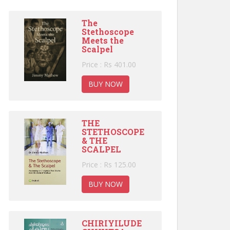
The
Stethoscope
Meets the
Scalpel
Price : Rs 401.00
BUY NOW
THE
STETHOSCOPE
& THE
SCALPEL
Price : Rs 125.00
BUY NOW
CHIRIYILUDE