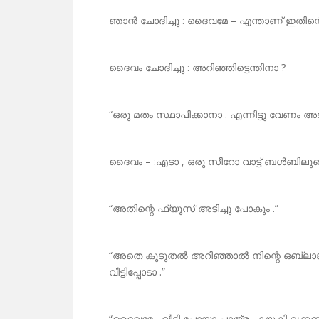
ഞാൻ ചോദിച്ചു : ദൈവമേ – എന്താണ് ഇതിന്റ
ദൈവം ചോദിച്ചു : അറിഞ്ഞിട്ടെന്തിനാ ?
“ഒരു മതം സ്ഥാപിക്കാനാ . എന്നിട്ടു വേണം 
ദൈവം – :എടാ , ഒരു സീറോ വാട്ട് ബൾബിലുടെ 
“അതിന്റെ ഫ്യൂസ് അടിച്ചു പോകും .”
“അതെ കൂടുതൽ അറിഞ്ഞാൽ നിന്റെ ഒബ്ലാങ്കട
വീട്ടിപ്പോടാ .”
“ദൈവമേ , വീട്ടി പോയാ പാത്രം കഴുകി വക്കണ്