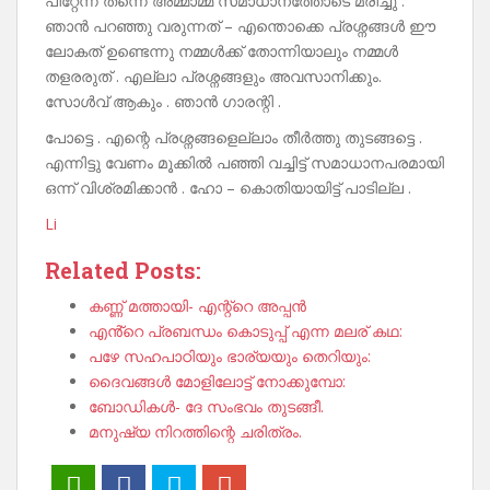
പിറ്റേന്ന് തന്നെ അമ്മാമ്മ സമാധാനത്തോടെ മരിച്ചു .
ഞാൻ പറഞ്ഞു വരുന്നത് – എന്തൊക്കെ പ്രശ്നങ്ങൾ ഈ
ലോകത് ഉണ്ടെന്നു നമ്മൾക്ക് തോന്നിയാലും നമ്മൾ
തളരരുത് . എല്ലാ പ്രശ്നങ്ങളും അവസാനിക്കും.
സോൾവ് ആകും . ഞാൻ ഗാരന്റി .
പോട്ടെ . എന്റെ പ്രശ്നങ്ങളെല്ലാം തീർത്തു തുടങ്ങട്ടെ .
എന്നിട്ടു വേണം മൂക്കിൽ പഞ്ഞി വച്ചിട്ട് സമാധാനപരമായി
ഒന്ന് വിശ്രമിക്കാൻ . ഹോ – കൊതിയായിട്ട് പാടില്ല .
Li
Related Posts:
കണ്ണ് മത്തായി- എന്റ്റെ അപ്പൻ
എൻ്റെ പ്രബന്ധം കൊടുപ്പ് എന്ന മലര് കഥ:
പഴേ സഹപാഠിയും ഭാര്യയും തെറിയും:
ദൈവങ്ങൾ മോളിലോട്ട് നോക്കുമ്പോ:
ബോഡികൾ- ദേ സംഭവം തുടങ്ങീ.
മനുഷ്യ നിറത്തിന്റെ ചരിത്രം.