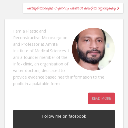
ഷര്‍ട്ടൂരിയാലുള്ള ഗുണവും പടങ്ങള്‍ കയറ്റിയ സ്കാനുകളും
I am a Plastic and
Reconstructive Microsurgeon
and Professor at Amrita
Institute of Medical Sciences. I
am a founder member of the
Info- clinic, an organisation of
writer-doctors, dedicated to
provide evidence based health information to the
public in a palatable form.
READ MORE
Follow me on facebook