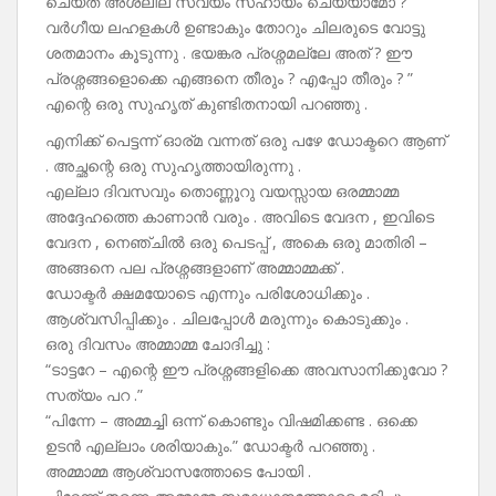
ചെയ്ത് അശ്ലീല സ്വയം സഹായം ചെയ്യാമോ ?
വർഗീയ ലഹളകൾ ഉണ്ടാകും തോറും ചിലരുടെ വോട്ടു
ശതമാനം കൂടുന്നു . ഭയങ്കര പ്രശ്നമല്ലേ അത് ? ഈ
പ്രശ്നങ്ങളൊക്കെ എങ്ങനെ തീരും ? എപ്പോ തീരും ? ”
എന്റെ ഒരു സുഹൃത് കുണ്ടിതനായി പറഞ്ഞു .
എനിക്ക് പെട്ടന്ന് ഓര്മ വന്നത് ഒരു പഴേ ഡോക്ടറെ ആണ്
. അച്ഛന്റെ ഒരു സുഹൃത്തായിരുന്നു .
എല്ലാ ദിവസവും തൊണ്ണൂറു വയസ്സായ ഒരമ്മാമ്മ
അദ്ദേഹത്തെ കാണാൻ വരും . അവിടെ വേദന , ഇവിടെ
വേദന , നെഞ്ചിൽ ഒരു പെടപ്പ് , അകെ ഒരു മാതിരി –
അങ്ങനെ പല പ്രശ്നങ്ങളാണ് അമ്മാമ്മക്ക് .
ഡോക്ടർ ക്ഷമയോടെ എന്നും പരിശോധിക്കും .
ആശ്വസിപ്പിക്കും . ചിലപ്പോൾ മരുന്നും കൊടുക്കും .
ഒരു ദിവസം അമ്മാമ്മ ചോദിച്ചു :
“ടാട്ടറേ – എന്റെ ഈ പ്രശ്നങ്ങളിക്കെ അവസാനിക്കുവോ ?
സത്യം പറ .”
“പിന്നേ – അമ്മച്ചി ഒന്ന് കൊണ്ടും വിഷമിക്കണ്ട . ഒക്കെ
ഉടൻ എല്ലാം ശരിയാകും.” ഡോക്ടർ പറഞ്ഞു .
അമ്മാമ്മ ആശ്വാസത്തോടെ പോയി .