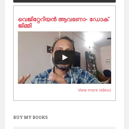
വെജിറ്റേറിയൻ ആവണോ- ഡോക്
ജിമ്മി
View more videos
BUY MY BOOKS