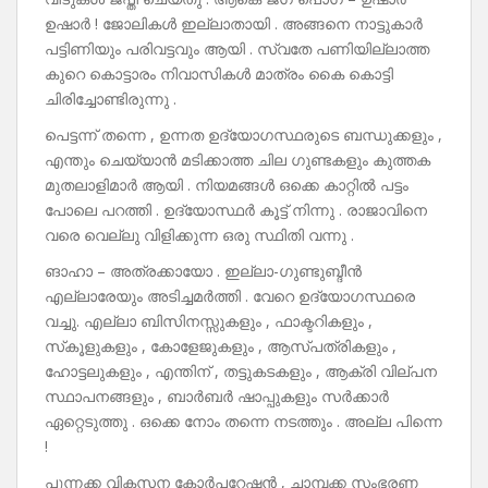
ഉഷാർ ! ജോലികൾ ഇല്ലാതായി . അങ്ങനെ നാട്ടുകാർ
പട്ടിണിയും പരിവട്ടവും ആയി . സ്വതേ പണിയില്ലാത്ത
കുറെ കൊട്ടാരം നിവാസികൾ മാത്രം കൈ കൊട്ടി
ചിരിച്ചോണ്ടിരുന്നു .
പെട്ടന്ന് തന്നെ , ഉന്നത ഉദ്യോഗസ്ഥരുടെ ബന്ധുക്കളും ,
എന്തും ചെയ്യാൻ മടിക്കാത്ത ചില ഗുണ്ടകളും കുത്തക
മുതലാളിമാർ ആയി . നിയമങ്ങൾ ഒക്കെ കാറ്റിൽ പട്ടം
പോലെ പറത്തി . ഉദ്യോസ്ഥർ കൂട്ട് നിന്നു . രാജാവിനെ
വരെ വെല്ലു വിളിക്കുന്ന ഒരു സ്ഥിതി വന്നു .
ങാഹാ – അത്രക്കായോ . ഇല്ലാ-ഗുണ്ടുബ്ദീൻ
എല്ലാരേയും അടിച്ചമർത്തി . വേറെ ഉദ്യോഗസ്ഥരെ
വച്ചു. എല്ലാ ബിസിനസ്സുകളും , ഫാക്ടറികളും ,
സ്‌കൂളുകളും , കോളേജുകളും , ആസ്പത്രികളും ,
ഹോട്ടലുകളും , എന്തിന് , തട്ടുകടകളും , ആക്രി വില്പന
സ്ഥാപനങ്ങളും , ബാർബർ ഷാപ്പുകളും സർക്കാർ
ഏറ്റെടുത്തു . ഒക്കെ നോം തന്നെ നടത്തും . അല്ല പിന്നെ
!
പുന്നക്ക വികസന കോർപറേഷൻ , ചാമ്പക്ക സംഭരണ