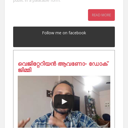
public in a palatable form.
READ MORE
Follow me on facebook
വെജിറ്റേറിയൻ ആവണോ- ഡോക്
ജിമ്മി