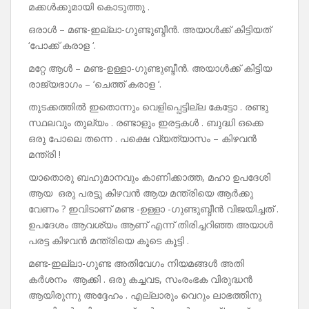
മക്കൾക്കുമായി കൊടുത്തു .
ഒരാൾ – മണ്ട-ഇല്ലാ-ഗുണ്ടുബ്ദീൻ. അയാൾക്ക് കിട്ടിയത്
‘പോക്ക് കരാള ‘.
മറ്റേ ആൾ – മണ്ട-ഉള്ളാ-ഗുണ്ടുബ്ദീൻ. അയാൾക്ക് കിട്ടിയ
രാജ്യഭാഗം – ‘ചെത്ത് കരാള ‘.
തുടക്കത്തിൽ ഇതൊന്നും വെളിപ്പെട്ടില്ല കേട്ടോ . രണ്ടു
സ്ഥലവും തുല്യം . രണ്ടാളും ഇരട്ടകൾ . ബുദ്ധി ഒക്കെ
ഒരു പോലെ തന്നെ . പക്ഷെ വ്യത്യാസം – കിഴവൻ
മന്ത്രി !
യാതൊരു ബഹുമാനവും കാണിക്കാത്ത, മഹാ ഉപദേശി
ആയ ഒരു പരട്ടു കിഴവൻ ആയ മന്ത്രിയെ ആർക്കു
വേണം ? ഇവിടാണ് മണ്ട -ഉള്ളാ -ഗുണ്ടുബ്ദീൻ വിജയിച്ചത് .
ഉപദേശം ആവശ്യം ആണ് എന്ന് തിരിച്ചറിഞ്ഞ അയാൾ
പരട്ട കിഴവൻ മന്ത്രിയെ കൂടെ കൂട്ടി .
മണ്ട-ഇല്ലാ-ഗുണ്ട അതിവേഗം നിയമങ്ങൾ അതി
കർശനം ആക്കി . ഒരു കച്ചവട, സംരംഭക വിരുദ്ധൻ
ആയിരുന്നു അദ്ദേഹം . എല്ലാരും വെറും ലാഭത്തിനു