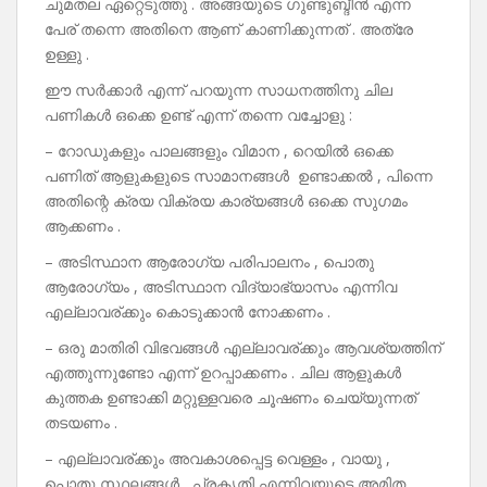
ചുമതല ഏറ്റെടുത്തു . അങ്ങയുടെ ഗുണ്ടുബ്ദീൻ എന്ന
പേര് തന്നെ അതിനെ ആണ് കാണിക്കുന്നത് . അത്രേ
ഉള്ളു .
ഈ സർക്കാർ എന്ന് പറയുന്ന സാധനത്തിനു ചില
പണികൾ ഒക്കെ ഉണ്ട് എന്ന് തന്നെ വച്ചോളു :
– റോഡുകളും പാലങ്ങളും വിമാന , റെയിൽ ഒക്കെ
പണിത് ആളുകളുടെ സാമാനങ്ങൾ ഉണ്ടാക്കൽ , പിന്നെ
അതിന്റെ ക്രയ വിക്രയ കാര്യങ്ങൾ ഒക്കെ സുഗമം
ആക്കണം .
– അടിസ്ഥാന ആരോഗ്യ പരിപാലനം , പൊതു
ആരോഗ്യം , അടിസ്ഥാന വിദ്യാഭ്യാസം എന്നിവ
എല്ലാവര്ക്കും കൊടുക്കാൻ നോക്കണം .
– ഒരു മാതിരി വിഭവങ്ങൾ എല്ലാവര്ക്കും ആവശ്യത്തിന്
എത്തുന്നുണ്ടോ എന്ന് ഉറപ്പാക്കണം . ചില ആളുകൾ
കുത്തക ഉണ്ടാക്കി മറ്റുള്ളവരെ ചൂഷണം ചെയ്യുന്നത്
തടയണം .
– എല്ലാവര്ക്കും അവകാശപ്പെട്ട വെള്ളം , വായു ,
പൊതു സ്ഥലങ്ങൾ , പ്രകൃതി എന്നിവയുടെ അമിത