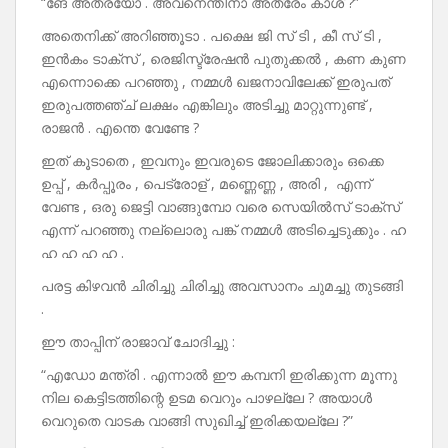
“ങേ അത്രയോ . അവനെന്തിനാ അത്രേം കാശ് ?”
അതെനിക്ക് അറിഞ്ഞൂടാ . പക്ഷെ ജി സ് ടി , കീ സ് ടി ,
ഇൻകം ടാക്സ് , രെജിസ്ട്രേഷൻ പുതുക്കൽ , കണ കുണ
എന്നൊക്കെ പറഞ്ഞു , നമ്മൾ ഖജനാവിലേക്ക് ഇരുപത്
ഇരുപത്തഞ്ച് ലക്ഷം എങ്കിലും അടിച്ചു മാറ്റുന്നുണ്ട് ,
രാജൻ . എന്തെ വേണ്ടേ ?
ഇത് കൂടാതെ , ഇവനും ഇവരുടെ ജോലിക്കാരും ഒക്കെ
ഉപ്പ് , കർപ്പൂരം , പെട്രോള് , മണ്ണെണ്ണ , അരി , എന്ന്
വേണ്ട , ഒരു ജെട്ടി വാങ്ങുമ്പോ വരെ സെയിൽസ് ടാക്സ്
എന്ന് പറഞ്ഞു നല്ലൊരു പങ്ക് നമ്മൾ അടിച്ചെടുക്കും . ഹ
ഹ ഹ ഹ ഹ .
പരട്ട കിഴവൻ ചിരിച്ചു ചിരിച്ചു അവസാനം ചുമച്ചു തുടങ്ങി
.
ഈ താപ്പിന് രാജാവ് ചോദിച്ചു :
“എഡോ മന്ത്രി . എന്നാൽ ഈ കമ്പനി ഇരിക്കുന്ന മൂന്നു
നില കെട്ടിടത്തിന്റെ ഉടമ വെറും പാഴല്ലേ ? അയാൾ
വെറുതെ വാടക വാങ്ങി സുഖിച്ച് ഇരിക്കയല്ലേ ?”