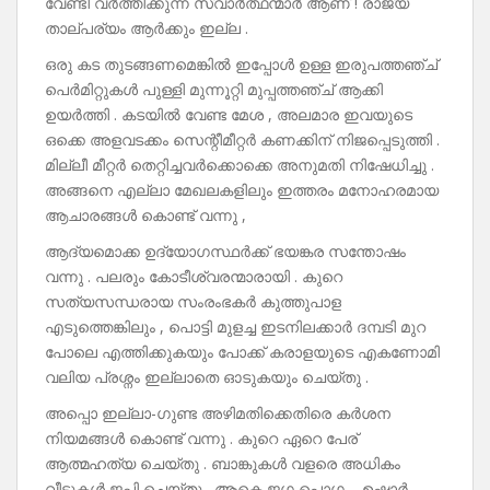
വേണ്ടി വർത്തിക്കുന്ന സ്വാർത്ഥന്മാർ ആണ് ! രാജ്യ
താല്പര്യം ആർക്കും ഇല്ല .
ഒരു കട തുടങ്ങണമെങ്കിൽ ഇപ്പോൾ ഉള്ള ഇരുപത്തഞ്ച്
പെർമിറ്റുകൾ പുള്ളി മുന്നൂറ്റി മുപ്പത്തഞ്ച് ആക്കി
ഉയർത്തി . കടയിൽ വേണ്ട മേശ , അലമാര ഇവയുടെ
ഒക്കെ അളവടക്കം സെന്റീമീറ്റർ കണക്കിന് നിജപ്പെടുത്തി .
മില്ലീ മീറ്റർ തെറ്റിച്ചവർക്കൊക്കെ അനുമതി നിഷേധിച്ചു .
അങ്ങനെ എല്ലാ മേഖലകളിലും ഇത്തരം മനോഹരമായ
ആചാരങ്ങൾ കൊണ്ട് വന്നു ,
ആദ്യമൊക്ക ഉദ്യോഗസ്ഥർക്ക് ഭയങ്കര സന്തോഷം
വന്നു . പലരും കോടീശ്വരന്മാരായി . കുറെ
സത്യസന്ധരായ സംരംഭകർ കുത്തുപാള
എടുത്തെങ്കിലും , പൊട്ടി മുളച്ച ഇടനിലക്കാർ ദമ്പടി മുറ
പോലെ എത്തിക്കുകയും പോക്ക് കരാളയുടെ എകണോമി
വലിയ പ്രശ്നം ഇല്ലാതെ ഓടുകയും ചെയ്തു .
അപ്പൊ ഇല്ലാ-ഗുണ്ട അഴിമതിക്കെതിരെ കർശന
നിയമങ്ങൾ കൊണ്ട് വന്നു . കുറെ ഏറെ പേര്
ആത്മഹത്യ ചെയ്തു . ബാങ്കുകൾ വളരെ അധികം
വീടുകൾ ജപ്തി ചെയ്തു . ആകെ ജഗ പൊഗ – ഉഷാർ