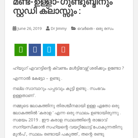
മണ്ട-ഉള്ളാ-ഗുണ്ടുബ്ദീനും
സ്റ്റഡി ക്ലാസ്സും :
June 26, 2019
Dr Jimmy
വെർതെ - ഒരു രസം
ഹ്യൂഗ് എവറട്ടിന്റെ ക്വണ്ടം മൾട്ടിവേഴ്സ് ശരിക്കും ഉണ്ടോ ?
എന്നാൽ കേട്ടോ – ഉണ്ടു .
നല്ല സാമ്പാറും പപ്പടവും കൂട്ടി ഉണ്ടു . സംഭവം
ഉള്ളതാണ് .
നമ്മുടെ ലോകത്തിനു തിരശ്ചീനമായി ഉള്ള ഏതോ ഒരു
ലോകത്തിൽ ‘കരാള ‘ എന്ന ഒരു സ്ഥലം ഉണ്ടായിരുന്നു .
സമയം 2019 . ഈ കരാള സ്ഥലത്തിന്റെ രാജാവ്
സന്യസിക്കാൻ സഹ്യന്റെ വയറ്റിലോട്ട് പോകുന്നതിനു
മുൻപ് , സ്ഥലം രണ്ടായി പകുത്ത് , തന്റെ രണ്ടു