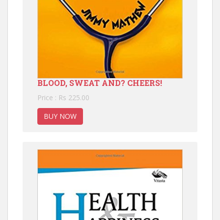
BLOOD, SWEAT AND? CHEERS!
Price : Rs 225.00
BUY NOW