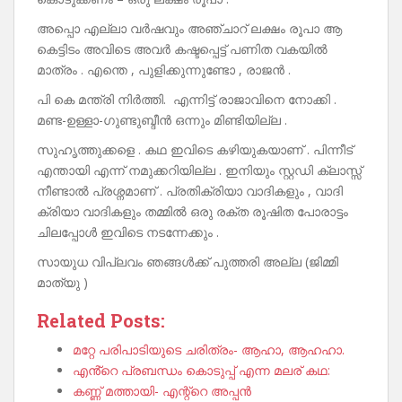
അപ്പൊ എല്ലാ വർഷവും അഞ്ചാറ് ലക്ഷം രൂപാ ആ
കെട്ടിടം അവിടെ അവർ കഷ്ടപ്പെട്ട് പണിത വകയിൽ
മാത്രം . എന്തെ , പുളിക്കുന്നുണ്ടോ , രാജൻ .
പി കെ മന്ത്രി നിർത്തി. എന്നിട്ട് രാജാവിനെ നോക്കി .
മണ്ട-ഉള്ളാ-ഗുണ്ടുബ്ദീൻ ഒന്നും മിണ്ടിയില്ല .
സുഹൃത്തുക്കളെ . കഥ ഇവിടെ കഴിയുകയാണ് . പിന്നീട്
എന്തായി എന്ന് നമുക്കറിയില്ല . ഇനിയും സ്റ്റഡി ക്ലാസ്സ്
നീണ്ടാൽ പ്രശ്നമാണ് . പ്രതിക്രിയാ വാദികളും , വാദി
ക്രിയാ വാദികളും തമ്മിൽ ഒരു രക്ത രൂഷിത പോരാട്ടം
ചിലപ്പോൾ ഇവിടെ നടന്നേക്കും .
സായുധ വിപ്ലവം ഞങ്ങൾക്ക് പുത്തരി അല്ല (ജിമ്മി
മാത്യു )
Related Posts:
മറ്റേ പരിപാടിയുടെ ചരിത്രം- ആഹാ, ആഹഹാ.
എൻ്റെ പ്രബന്ധം കൊടുപ്പ് എന്ന മലര് കഥ:
കണ്ണ് മത്തായി- എന്റ്റെ അപ്പൻ