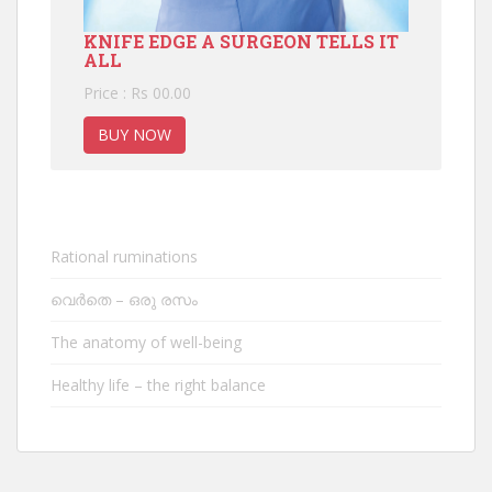
KNIFE EDGE A SURGEON TELLS IT
ALL
Price : Rs 00.00
BUY NOW
Rational ruminations
വെർതെ – ഒരു രസം
The anatomy of well-being
Healthy life – the right balance