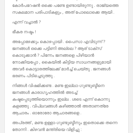
കോർപറേഷൻ ഒക്കെ പണ്ടേ ഉണ്ടായിരുന്നു . രാജ്യത്തെ
സകലമാന പരിപാടികളും , അത് പോലൊക്കെ ആയി .
എന്ന് വച്ചാൽ ?
ഭീകര നഷ്ടം !
അപ്പോഴേക്കും കൊഴപ്പായി . പൈസാ എവിടുന്ന് ?
ജനങ്ങൾ ഒക്കെ പട്ടിണി അല്ലെ ? ആര് ടാക്സ്
കൊടുക്കാൻ ? പിന്നേം ജനങ്ങളെ പിഴിയാൻ
നോക്കിയപ്പോ , കൈയിൽ കിട്ടിയ സാധനങ്ങളുമായി
അവർ കൊട്ടാരത്തിലേക്ക് മാർച്ച് ചെയ്തു . ജനങ്ങൾ
ഭരണം പിടിച്ചെടുത്തു .
നിങ്ങൾ വിഷമിക്കണ്ട . മണ്ട-ഇല്ലാ-ഗുണ്ടുബ്ദീനെ
ജനങ്ങൾ കാരാഗൃഹത്തിൽ അടച്ച്
കഷ്ടപ്പെടുത്തിയൊന്നും ഇല്ല . ശടെ എന്ന് കൊന്നു
കളഞ്ഞു . വിപ്ലവങ്ങൾ കഴിഞ്ഞാൽ അതാണത്രേ
ആചാരം . ഓരോരോ ആചാരങ്ങളെ .
അപ്രത്ത് , മണ്ട-ഉള്ളാ-ഗുണ്ടുബ്ദീനും ഇതൊക്കെ തന്നെ
തോന്നി . കിഴവൻ മന്ത്രിയെ വിളിച്ചു :