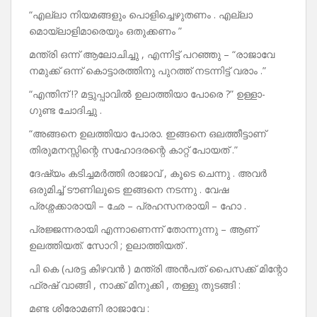
“എല്ലാ നിയമങ്ങളും പൊളിച്ചെഴുതണം . എല്ലാ
മൊയ്‌ലാളിമാരെയും ഒതുക്കണം ”
മന്ത്രി ഒന്ന് ആലോചിച്ചു , എന്നിട്ട് പറഞ്ഞു – “രാജാവേ
നമുക്ക് ഒന്ന് കൊട്ടാരത്തിനു പുറത്ത് നടന്നിട്ട് വരാം .”
“എന്തിന് !? മട്ടുപ്പാവിൽ ഉലാത്തിയാ പോരെ ?” ഉള്ളാ-
ഗുണ്ട ചോദിച്ചു .
“അങ്ങനെ ഉലത്തിയാ പോരാ. ഇങ്ങനെ ഒലത്തീട്ടാണ്
തിരുമനസ്സിന്റെ സഹോദരന്റെ കാറ്റ് പോയത് .”
ദേഷ്യം കടിച്ചമർത്തി രാജാവ് , കൂടെ ചെന്നു . അവർ
ഒരുമിച്ച് ടൗണിലൂടെ ഇങ്ങനെ നടന്നു . വേഷ
പ്രശ്നക്കാരായി – ഛേ – പ്രഹസനരായി – ഹോ .
പ്രജ്ജന്നരായി എന്നാണെന്ന് തോന്നുന്നു – ആണ്
ഉലത്തിയത്. സോറി ; ഉലാത്തിയത് .
പി കെ (പരട്ട കിഴവൻ ) മന്ത്രി അൻപത് പൈസക്ക് മിന്റോ
ഫ്രഷ് വാങ്ങി , നാക്ക് മിനുക്കി , തള്ളു തുടങ്ങി :
മണ്ട ശിരോമണി രാജാവേ :