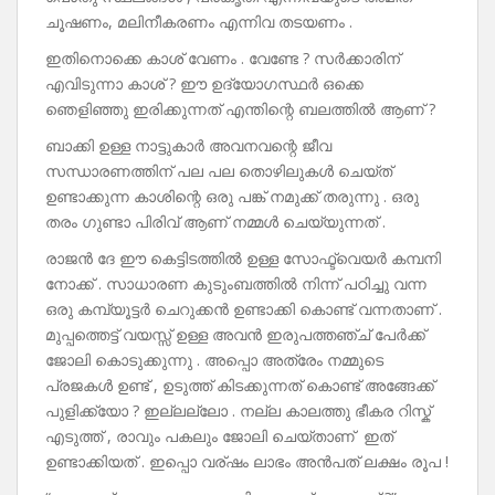
ചൂഷണം, മലിനീകരണം എന്നിവ തടയണം .
ഇതിനൊക്കെ കാശ് വേണം . വേണ്ടേ ? സർക്കാരിന്
എവിടുന്നാ കാശ് ? ഈ ഉദ്യോഗസ്ഥർ ഒക്കെ
ഞെളിഞ്ഞു ഇരിക്കുന്നത് എന്തിന്റെ ബലത്തിൽ ആണ് ?
ബാക്കി ഉള്ള നാട്ടുകാർ അവനവന്റെ ജീവ
സന്ധാരണത്തിന് പല പല തൊഴിലുകൾ ചെയ്ത്
ഉണ്ടാക്കുന്ന കാശിന്റെ ഒരു പങ്ക് നമുക്ക് തരുന്നു . ഒരു
തരം ഗുണ്ടാ പിരിവ് ആണ് നമ്മൾ ചെയ്യുന്നത് .
രാജൻ ദേ ഈ കെട്ടിടത്തിൽ ഉള്ള സോഫ്ട്‍വെയർ കമ്പനി
നോക്ക് . സാധാരണ കുടുംബത്തിൽ നിന്ന് പഠിച്ചു വന്ന
ഒരു കമ്പ്യൂട്ടർ ചെറുക്കൻ ഉണ്ടാക്കി കൊണ്ട് വന്നതാണ് .
മുപ്പത്തെട്ട് വയസ്സ് ഉള്ള അവൻ ഇരുപത്തഞ്ച് പേർക്ക്
ജോലി കൊടുക്കുന്നു . അപ്പൊ അത്രേം നമ്മുടെ
പ്രജകൾ ഉണ്ട് , ഉടുത്ത് കിടക്കുന്നത് കൊണ്ട് അങ്ങേക്ക്
പുളിക്ക്യോ ? ഇല്ലല്ലോ . നല്ല കാലത്തു ഭീകര റിസ്ക്
എടുത്ത് , രാവും പകലും ജോലി ചെയ്താണ് ഇത്
ഉണ്ടാക്കിയത് . ഇപ്പൊ വര്ഷം ലാഭം അൻപത് ലക്ഷം രൂപ !