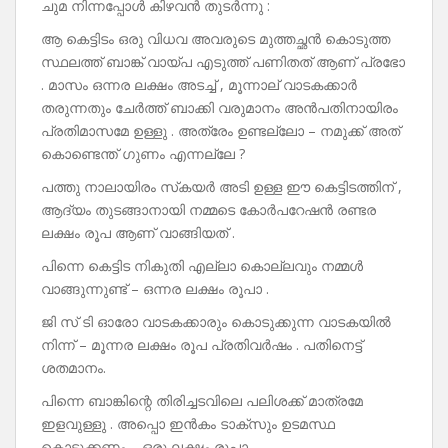
ചുമ നിന്നപ്പോൾ കിഴവൻ തുടർന്നു :
ആ കെട്ടിടം ഒരു വിധവ അവരുടെ മുത്തച്ഛൻ കൊടുത്ത
സ്ഥലത്ത് ബാങ്ക് വായ്പ എടുത്ത് പണിതത് ആണ് പ്രഭോ
. മാസം ഒന്നര ലക്ഷം അടച്ച് , മൂന്നാല് വാടകക്കാർ
തരുന്നതും ചേർത്ത് ബാക്കി വരുമാനം അൻപതിനായിരം
പ്രതിമാസമേ ഉള്ളു . അത്രേം ഉണ്ടല്ലോ – നമുക്ക് അത്
കൊണ്ടെന്ത് ഗുണം എന്നല്ലേ ?
പത്തു നാലായിരം സ്‌കയർ അടി ഉള്ള ഈ കെട്ടിടത്തിന് ,
ആദ്യം തുടങ്ങാനായി നമ്മടെ കോർപറേഷൻ രണ്ടര
ലക്ഷം രൂപ ആണ് വാങ്ങിയത് .
പിന്നെ കെട്ടിട നികുതി എല്ലാ കൊല്ലവും നമ്മൾ
വാങ്ങുന്നുണ്ട് – ഒന്നര ലക്ഷം രൂപാ .
ജി സ് ടി ഓരോ വാടകക്കാരും കൊടുക്കുന്ന വാടകയിൽ
നിന്ന് – മൂന്നര ലക്ഷം രൂപ പ്രതിവർഷം . പതിനെട്ട്
ശതമാനം.
പിന്നെ ബാങ്കിന്റെ തിരിച്ചടവിലെ പലിശക്ക് മാത്രമേ
ഇളവുള്ളു . അപ്പൊ ഇൻകം ടാക്‌സും ഉടമസ്ഥ
കൊടുക്കണം – ഒരു ലക്ഷം രൂപാ .