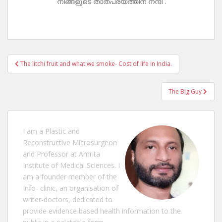
നിങ്ങളുടെ താത്പര്യത്തിന് നന്ദി .
Post
The litchi fruit and what we smoke- Cost of life in India.
navigation
The Big Guy
I am a Plastic and
Reconstructive Microsurgeon
and Professor at Amrita
Institute of Medical Sciences. I
am a founder member of the
Info- clinic, an organisation of
writer-doctors, dedicated to
provide evidence based health information to the