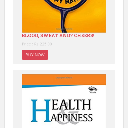
BLOOD, SWEAT AND? CHEERS!
Price : Rs 225.00
BUY NOW