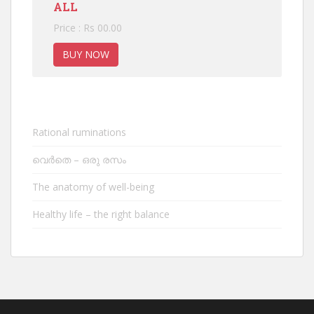
ALL
Price : Rs 00.00
BUY NOW
Rational ruminations
വെർതെ – ഒരു രസം
The anatomy of well-being
Healthy life – the right balance