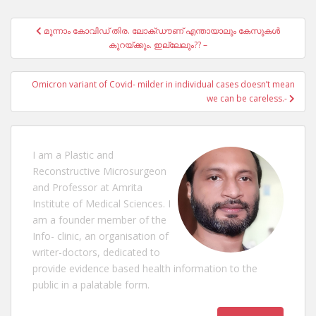
Post
മൂന്നാം കോവിഡ് തിര. ലോക്ഡൗണ് എന്തായാലും കേസുകൾ
navigation
കുറയ്ക്കും. ഇല്ലേലും?? –
Omicron variant of Covid- milder in individual cases doesn’t mean
we can be careless.-
I am a Plastic and
Reconstructive Microsurgeon
and Professor at Amrita
Institute of Medical Sciences. I
am a founder member of the
Info- clinic, an organisation of
writer-doctors, dedicated to
provide evidence based health information to the
public in a palatable form.