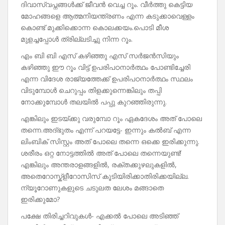
ദിവാസ്വപ്നങ്ങൾക്ക് ജീവൻ വെച്ച റൂം. വീർത്തു കെട്ടിയ
മോഹങ്ങളെ ആത്മനിയന്ത്രണം എന്ന കടുക്കാവെള്ളം
കൊണ്ട് മുക്കിക്കൊന്ന കൊലക്കയം.പൊടി മീശ
മുളച്ചപ്പോൾ ത്രില്ലടിച്ചു നിന്ന റൂം.
എം ബി ബി എസ് കഴിഞ്ഞു എസ് സർജൻസിയും
കഴിഞ്ഞു ഈ റൂം വിട്ട് ഉപരിപഠനാർത്ഥം പോണ്ടിച്ചേരി
എന്ന വിദേശ രാജ്യത്തേക്ക് ഉപരിപഠനാർത്ഥം സ്ഥലം
വിടുമ്പോൾ ചെറുപ്പം തിളക്കുന്നെങ്കിലും തപ്പി
നോക്കുമ്പോൾ തലയിൽ പപ്പു കുറഞ്ഞിരുന്നു.
എങ്കിലും ഇടയ്ക്കു വരുമ്പോ റൂം ഏകദേശം അത് പോലെ
തന്നെ.അദ്‌ഭുതം എന്ന് പറയട്ടേ- ഇന്നും കൽബ് എന്ന
ലിംബിക് സിസ്റ്റം അത് പോലെ തന്നെ ഒക്കെ ഇരിക്കുന്നു.
ശരീരം ഒറ്റ നോട്ടത്തിൽ അത് പോലെ തന്നെയുണ്ട്!
എങ്കിലും അന്തരാളങ്ങളിൽ, രക്തക്കുഴലുകളിൽ,
അതെറോസ്ക്ളീറോസിസ് കൂടിയിരിക്കാതിരിക്കയില്ല.
ന്യൂറോണുകളുടെ ചടുലത ലേശം മങ്ങാതെ
ഇരിക്കുമോ?
പക്ഷേ തിരിച്ചറിവുകൾ- എക്കൽ പോലെ അടിഞ്ഞ്