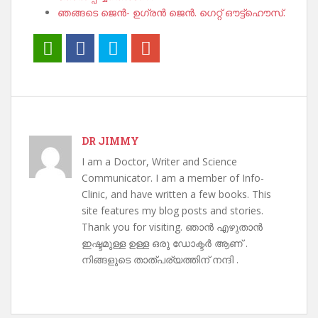
ഞങ്ങടെ ജെൻ- ഉഗ്രൻ ജെൻ. ഗെറ്റ് ഔട്ട്ഹൌസ്.
DR JIMMY
I am a Doctor, Writer and Science
Communicator. I am a member of Info-
Clinic, and have written a few books. This
site features my blog posts and stories.
Thank you for visiting. ഞാൻ എഴുതാൻ
ഇഷ്ടമുള്ള ഉള്ള ഒരു ഡോക്ടർ ആണ് .
നിങ്ങളുടെ താത്പര്യത്തിന് നന്ദി .