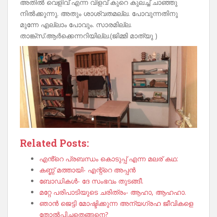
അതിൽ വെളിവ് എന്ന വിളവ് കുറെ കുലച്ച് ചാഞ്ഞു
നിൽക്കുന്നു. അതും ശാശ്വതമല്ല. പോവുന്നതിനു
മുന്നേ എല്ലാം പോവും. സാരമില്ല.
താങ്ക്സ്.ആർക്കെന്നറിയില്ല.(ജിമ്മി മാത്യു )
Related Posts:
എൻ്റെ പ്രബന്ധം കൊടുപ്പ് എന്ന മലര് കഥ:
കണ്ണ് മത്തായി- എന്റ്റെ അപ്പൻ
ബോഡികൾ- ദേ സംഭവം തുടങ്ങീ.
മറ്റേ പരിപാടിയുടെ ചരിത്രം- ആഹാ, ആഹഹാ.
ഞാൻ ജെട്ടി മോഷ്ടിക്കുന്ന അന്യഗ്രഹ ജീവികളെ
തോൽപ്പിച്ചതെങ്ങനെ?