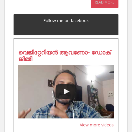
READ MORE
Follow me on facebook
വെജിറ്റേറിയൻ ആവണോ- ഡോക്
ജിമ്മി
View more videos