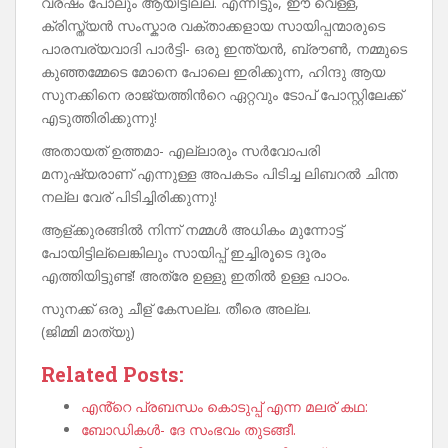
വര്ഷം പോലും ആയിട്ടില്ല. എന്നിട്ടും, ഈ വെള്ള,
ക്രിസ്ത്യൻ സംസ്കാര വക്താക്കളായ സായിപ്പന്മാരുടെ
പാരമ്പര്യവാദി പാർട്ടി- ഒരു ഇന്ത്യൻ, ബ്രൗൺ, നമ്മുടെ
കുഞ്ഞമ്മേടെ മോനെ പോലെ ഇരിക്കുന്ന, ഹിന്ദു ആയ
സുനക്കിനെ രാജ്യത്തിൻറെ ഏറ്റവും ടോപ് പോസ്റ്റിലേക്ക്
എടുത്തിരിക്കുന്നു!
അതായത് ഉത്തമാ- എല്ലാരും സർവോപരി
മനുഷ്യരാണ് എന്നുള്ള അപകടം പിടിച്ച ലിബറൽ ചിന്ത
നല്ല വേര് പിടിച്ചിരിക്കുന്നു!
ആള്ക്കുരങ്ങിൽ നിന്ന് നമ്മൾ അധികം മുന്നോട്ട്
പോയിട്ടില്ലെങ്കിലും സായിപ്പ് ഇച്ചിരൂടെ ദൂരം
എത്തിയിട്ടുണ്ട്! അത്രേ ഉള്ളു ഇതിൽ ഉള്ള പാഠം.
സുനക്ക് ഒരു ചീള് കേസല്ല. തീരെ അല്ല.
(ജിമ്മി മാത്യു)
Related Posts:
എൻ്റെ പ്രബന്ധം കൊടുപ്പ് എന്ന മലര് കഥ:
ബോഡികൾ- ദേ സംഭവം തുടങ്ങീ.