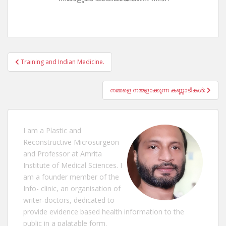
Post
Training and Indian Medicine.
navigation
നമ്മളെ നമ്മളാക്കുന്ന കണ്ണാടികൾ:
I am a Plastic and
Reconstructive Microsurgeon
and Professor at Amrita
Institute of Medical Sciences. I
am a founder member of the
Info- clinic, an organisation of
writer-doctors, dedicated to
provide evidence based health information to the
public in a palatable form.