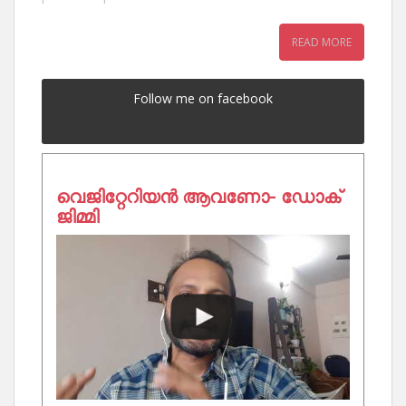
READ MORE
Follow me on facebook
വെജിറ്റേറിയൻ ആവണോ- ഡോക്
ജിമ്മി