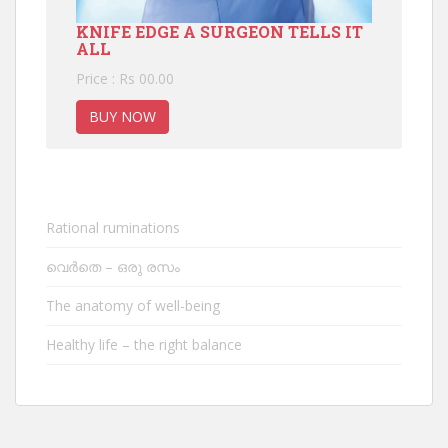
KNIFE EDGE A SURGEON TELLS IT
ALL
Price : Rs 00.00
BUY NOW
Rational ruminations
വെർതെ – ഒരു രസം
The anatomy of well-being
Healthy life – the right balance