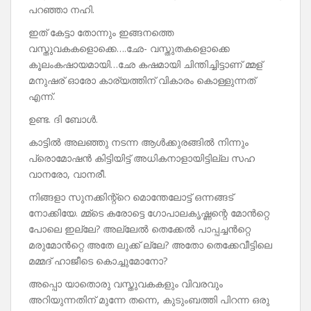
പറഞ്ഞാ നഹി.
ഇത് കേട്ടാ തോന്നും ഇങ്ങനത്തെ
വസ്തുവകകളൊക്കെ….ഛേ- വസ്തുതകളൊക്കെ
കൂലംകഷായമായി…ഛേ കഷമായി ചിന്തിച്ചിട്ടാണ് മ്മള്
മനുഷര് ഓരോ കാര്യത്തിന് വികാരം കൊള്ളുന്നത്
എന്ന്.
ഉണ്ട. ദി ബോൾ.
കാട്ടിൽ അലഞ്ഞു നടന്ന ആൾക്കുരങ്ങിൽ നിന്നും
പ്രൊമോഷൻ കിട്ടിയിട്ട് അധികനാളായിട്ടില്ല സഹ
വാനരോ, വാനരീ.
നിങ്ങളാ സുനക്കിന്റ്റെ മൊന്തേലോട്ട് ഒന്നങ്ങട്
നോക്കിയേ. മ്മ്‌ടെ കരോട്ടെ ഗോപാലകൃഷ്ണന്റെ മോൻറ്റെ
പോലെ ഇല്ലേ? അല്ലേൽ തെക്കേൽ പാപ്പച്ചൻറ്റെ
മരുമോൻറ്റെ അതേ ലുക്ക് ല്ലേ? അതോ തെക്കേവീട്ടിലെ
മമ്മദ് ഹാജീടെ കൊച്ചുമോനോ?
അപ്പൊ യാതൊരു വസ്തുവകകളും വിവരവും
അറിയുന്നതിന് മുന്നേ തന്നെ, കുടുംബത്തി പിറന്ന ഒരു