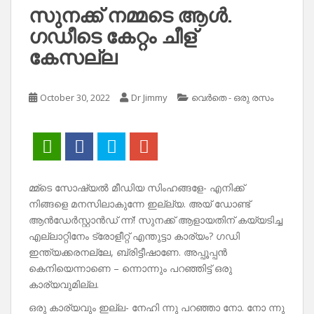
സുനക്ക് നമ്മടെ ആൾ.
ഗഡീടെ കേറ്റം ചീള്
കേസല്ല
October 30, 2022
Dr Jimmy
വെർതെ - ഒരു രസം
മ്മ്‌ടെ സോഷ്യൽ മീഡിയ സിംഹങ്ങളേ- എനിക്ക്
നിങ്ങളെ മനസിലാകുന്നേ ഇല്ല്യ. അയ് ഡോണ്ട്
ആൻഡേർസ്റ്റാൻഡ് ന്ന്! സുനക്ക് ആളായതിന് കയ്യടിച്ച
എല്ലാറ്റിനേം ട്രോളീറ്റ് എന്തുട്ടാ കാര്യം? ഗഡി
ഇന്ത്യക്കരനല്ലേ, ബ്രിട്ടീഷാണേ. അപ്പൂപ്പൻ
കെനിയെന്നാണെ – ന്നൊന്നും പറഞ്ഞിട്ട് ഒരു
കാര്യവുമില്ല.
ഒരു കാര്യവും ഇല്ല- നേഹി ന്നു പറഞ്ഞാ നോ. നോ ന്നു