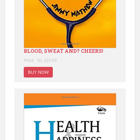
BLOOD, SWEAT AND? CHEERS!
Price : Rs 225.00
BUY NOW