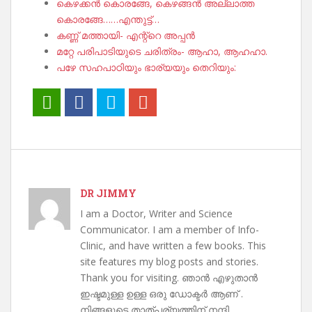
കെഴക്കൻ കൊരങ്ങേ, കെഴങ്ങൻ അല്ലാത്ത
കൊരങ്ങേ……എന്തുട്ട്…
കണ്ണ് മത്തായി- എന്റ്റെ അപ്പൻ
മറ്റേ പരിപാടിയുടെ ചരിത്രം- ആഹാ, ആഹഹാ.
പഴേ സഹപാഠിയും ഭാര്യയും തെറിയും:
DR JIMMY
I am a Doctor, Writer and Science
Communicator. I am a member of Info-
Clinic, and have written a few books. This
site features my blog posts and stories.
Thank you for visiting. ഞാൻ എഴുതാൻ
ഇഷ്ടമുള്ള ഉള്ള ഒരു ഡോക്ടർ ആണ് .
നിങ്ങളുടെ താത്പര്യത്തിന് നന്ദി .