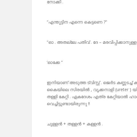
നോക്കി .
“എന്തൂട്ടിന എന്നെ കെട്ടണെ ?”
“ഓ . അതല്ലേ പതിവ് . ദേ – മരവിപ്പിക്കാനുള്ള ക
‘ഓക്കേ ”
ഇനിയാണ് അടുത്ത ട്വിസ്റ്റ് . ജെർട കണ്ണടച്ച്
കൈയിലെ സിരയിൽ , വൃക്കനാളി (ureter ) യിൽ 
തള്ളി കേറ്റി . ഏകദേശം എത്ര കേറ്റിയാൽ ഹാ
വെച്ചിട്ടുണ്ടായിരുന്നു !!
ചുള്ളൻ + തള്ളൻ + കള്ളൻ .