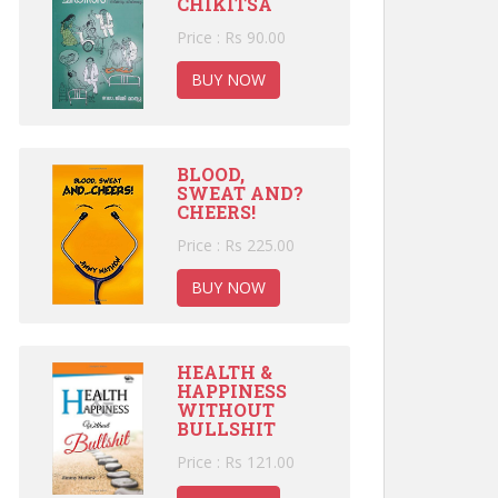
CHIKITSA
Price : Rs 90.00
BUY NOW
BLOOD,
SWEAT AND?
CHEERS!
Price : Rs 225.00
BUY NOW
HEALTH &
HAPPINESS
WITHOUT
BULLSHIT
Price : Rs 121.00