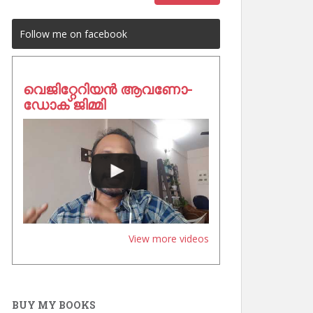
Follow me on facebook
വെജിറ്റേറിയൻ ആവണോ-
ഡോക് ജിമ്മി
View more videos
BUY MY BOOKS