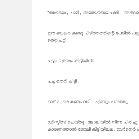
“അയ്യേ , ചമ്മി , അയ്യയ്യേ ചമ്മി – അങ്ങനെ
ഈ ഭയങ്കര കണ്ടു പിടിത്തത്തിന്റെ പേരിൽ പട്ട
തെറ്റ് പറ്റി .
പട്ടും വളയും കിട്ടിയില്ല .
പച്ച തെറി കിട്ടി .
ഓട് മ ..രെ കണ്ടം വഴി – എന്നും പറഞ്ഞു .
ഡിസ്മിസ് ചെയ്തു . ജോലിയിൽ നിന്ന് പിരിച്ച
കാരണത്താൽ ജോലി കിട്ടിയില്ല . വേർനെർ പ