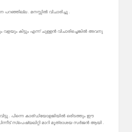
 പറഞ്ഞില്ല . മനസ്സിൽ വിചാരിച്ചു .
ും വളയും കിട്ടും എന്ന് ചുള്ളൻ വിചാരിച്ചെങ്കിൽ അവനു
ു വിട്ടു . പിന്നെ കാര്ഡിയോളജിയിൽ ഒരിടത്തും ഈ
ിന്നീട് സ്പെഷ്യലിറ്റി മാറി മൂത്രാശയ സർജൻ ആയി .