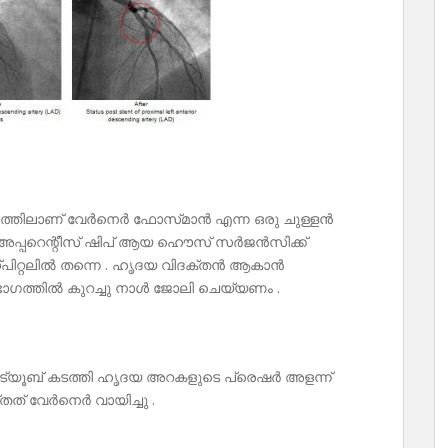
്തിലാണ് വേർനെർ ഫോസ്‌മാൻ എന്ന ഒരു ചുള്ളൻ
 അപ്പറെന്റീസ് ഷിപ് ആയ ഹൌസ് സർജൻസിക്ക്
്പിറ്റലിൽ തന്നെ . ഹൃദയ വിദക്തൻ ആകാൻ
ാഗത്തിൽ കുറച്ചു നാൾ ജോലി ചെയ്യണം .
 ട്യൂബ് കടത്തി ഹൃദയ അറകളുടെ പ്രെഷർ അളന്ന്
ത് വേർനെർ വായിച്ചു .