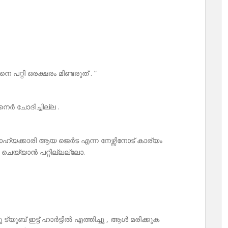
പറ്റി ഒരക്ഷരം മിണ്ടരുത് . ”
െർ ചോദിച്ചില്ല .
ോഹ്യക്കാരി ആയ ജെർട എന്ന നേഴ്സിനോട് കാര്യം
ം ചെയ്യാൻ പറ്റില്ലല്ലോ.
ബ് ഇട്ട് ഹാർട്ടിൽ എത്തിച്ചു , ആൾ മരിക്കുക