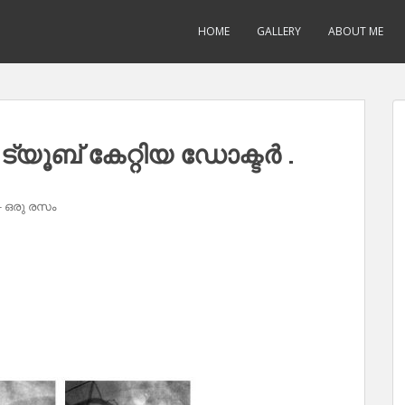
HOME
GALLERY
ABOUT ME
്യൂബ് കേറ്റിയ ഡോക്ടർ .
 ഒരു രസം