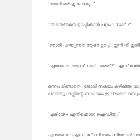
“രോഗി മരിച്ചു പോകും ”
“അതെങ്ങനെ ഉറപ്പിക്കാൻ പറ്റും ? സാർ ?”
“ഞാൻ പറയുന്നത് ആണ് ഉറപ്പ് . ഇനി നീ ഇതിനെ 
“ഏതക്ഷരം ആണ് സാർ , അത് ?”- എന്ന് വേർന
ഒന്നും മിണ്ടാതെ , ജോലി സമയം കഴിഞ്ഞു ല
പറഞ്ഞു . നഴ്സിന്റെ സഹായം ഇല്ലാതെ ഒന്നു
“എടിയേ – എനിക്കൊരു ഐഡിയ .”
എന്താണാ ഐഡിയ ? സ്വന്തം സിരയിൽ ഒരു ട്യൂ