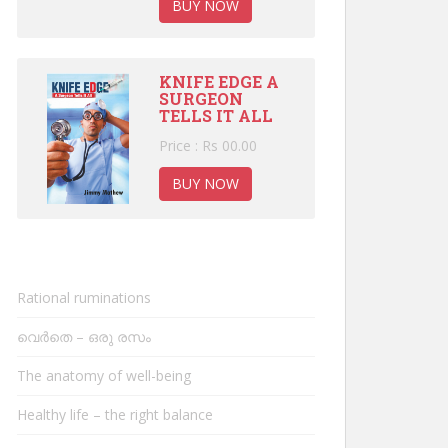
BUY NOW
KNIFE EDGE A
SURGEON
TELLS IT ALL
Price : Rs 00.00
BUY NOW
Rational ruminations
വെർതെ – ഒരു രസം
The anatomy of well-being
Healthy life – the right balance