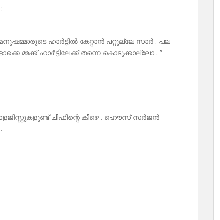
:
ുഷമ്മാരുടെ ഹാർട്ടിൽ കേറ്റാൻ പറ്റൂല്ലേ സാർ . പല
കെ മ്മക്ക് ഹാർട്ടിലേക്ക് തന്നെ കൊടുക്കാല്ലോ . ”
ജിസ്റ്റുകളുണ്ട് ചീഫിന്റെ കീഴെ . ഹൌസ് സർജൻ
.