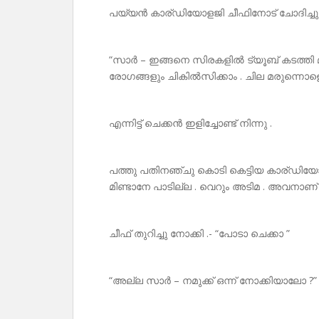
പയ്യൻ കാര്ഡിയോളജി ചീഫിനോട് ചോദിച്ചു 
“സാർ – ഇങ്ങനെ സിരകളിൽ ട്യൂബ് കടത്തി മന
രോഗങ്ങളും ചികിൽസിക്കാം . ചില മരുന്നൊളൊക്
എന്നിട്ട് ചെക്കൻ ഇളിച്ചോണ്ട് നിന്നു .
പത്തു പതിനഞ്ചു കൊടി കെട്ടിയ കാര്ഡിയോള
മിണ്ടാനേ പാടില്ല . വെറും അടിമ . അവനാണ് 
ചീഫ് തുറിച്ചു നോക്കി .- “പോടാ ചെക്കാ ”
“അല്ല സാർ – നമുക്ക് ഒന്ന് നോക്കിയാലോ ?”