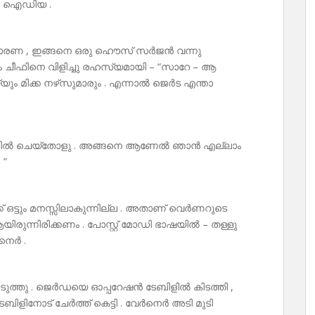
ണാ ഐഡിയ .
. സാധാരണ , ഇങ്ങനെ ഒരു ഹൌസ് സർജൻ വന്നു
ം ചീഫിനെ വിളിച്ചു രഹസ്യമായി – “സാറേ – ആ
യ്യും മിക്ക നഴ്‌സുമാരും . എന്നാൽ ജെർട എന്താ
 ഹാർട്ടിൽ ചെയ്തോളു . അങ്ങനെ ആണേൽ ഞാൻ എല്ലാം
 ”
് ഒട്ടും മനസ്സിലാകുന്നില്ല . അതാണ് വെർണറുടെ
യിരുന്നിരിക്കണം . പോസ്റ്റ് മോഡി ഭാഷയിൽ – തള്ളു
നെർ .
ത്തു . ജെർഡയെ ഓപ്പറേഷൻ ടേബിളിൽ കിടത്തി ,
ിളിനോട് ചേർത്ത് കെട്ടി . വേർനെർ അടി മുടി