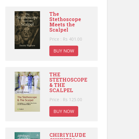
The
Stethoscope
Meets the
Scalpel
Price : Rs 401.00
BUY NOW
THE
STETHOSCOPE
& THE
SCALPEL
Price : Rs 125.00
BUY NOW
CHIRIYILUDE