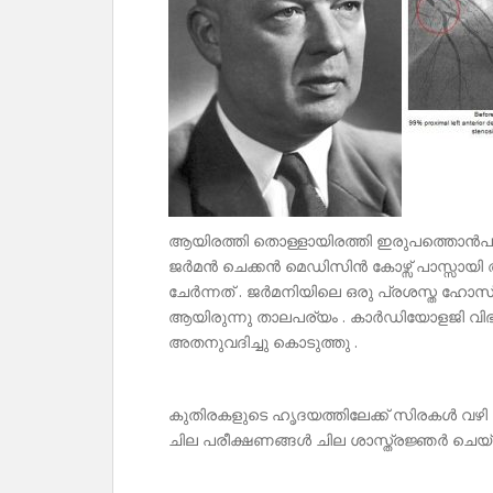
ആയിരത്തി തൊള്ളായിരത്തി ഇരുപത്തൊൻപത
ജർമൻ ചെക്കൻ മെഡിസിൻ കോഴ്സ് പാസ്സായി
ചേർന്നത് . ജർമനിയിലെ ഒരു പ്രശസ്ത ഹോസ
ആയിരുന്നു താലപര്യം . കാർഡിയോളജി വിഭ
അതനുവദിച്ചു കൊടുത്തു .
കുതിരകളുടെ ഹൃദയത്തിലേക്ക് സിരകൾ വഴി
ചില പരീക്ഷണങ്ങൾ ചില ശാസ്ത്രജ്ഞർ ചെയ്ത