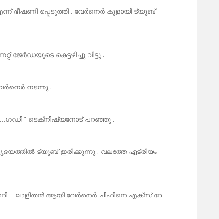
ന്ന് ഭീഷണി പ്പെടുത്തി . വേർനെർ കൂളായി ട്യൂബ്
റ് ജേർഡയുടെ കെട്ടഴിച്ചു വിട്ടു .
വേർനെർ നടന്നു .
…ഗഡീ ” ടെക്‌നീഷ്യനോട്‌ പറഞ്ഞു .
യത്തിൽ ട്യൂബ് ഇരിക്കുന്നു . വലത്തേ ഏട്രിയം
സോറി – ലാളിതൻ ആയി വേർനെർ ചീഫിനെ എക്സ് റേ