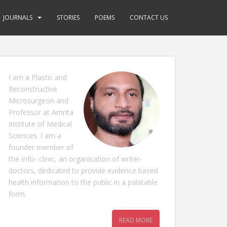
JOURNALS
STORIES
POEMS
CONTACT US
I am a Plastic and
Reconstructive
Microsurgeon and
Professor at Amrita
Institute of Medical
Sciences. I am a
founder member of
the Info- clinic, an organisation of writer-
doctors, dedicated to provide evidence based
health information to the public in a palatable
form.
READ MORE