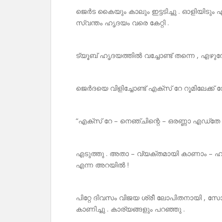
ജെർട കൈയും കാലും ഇട്ടടിച്ചു . ഓളിയിടും എ
സ്വന്തം ഹൃദയം വരെ കേറ്റി .
ട്യൂബ് ഹൃദയത്തിൽ വച്ചോണ്ട് തന്നെ , എഴുന്നേറ്
ജെർദയെ വിളിച്ചോണ്ട് എക്സ് റേ റൂമിലേക്ക് 
“എക്സ് റേ – നെഞ്ചിന്റെ – ഒരണ്ണാ എഡ്തേ 
എടുത്തു . അതാ – വ്യക്തമായി കാണാം – ഹൃദ
എന്ന അറയിൽ !
പിറ്റേ ദിവസം വിജയ ശ്രീ ലോപിതനായി , 
കാണിച്ചു . കാര്യങ്ങളും പറഞ്ഞു .