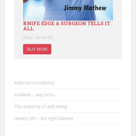
KNIFE EDGE A SURGEON TELLS IT
ALL
Price : Rs 00.00
BUY NOW
Rational ruminations
വെർതെ – ഒരു രസം
The anatomy of well-being
Healthy life – the right balance