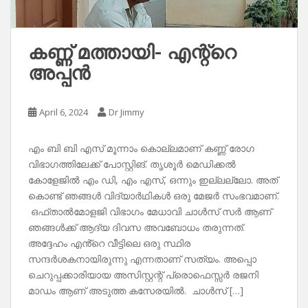
കണ്ണ് മത്തായി- എന്റ്റെ
അപ്പൻ
April 6, 2024
Dr Jimmy
എം ബി ബി എസ് മൂന്നാം കൊല്ലമാണ് കണ്ണ് രോഗ
വിഭാഗത്തിലേക്ക് പോസ്റ്റിങ്. തൃശൂർ മെഡിക്കൽ
കോളേജിൽ എം ഡി, എം എസ്, ഒന്നും ഇല്ലല്ലോ. അത്
കൊണ്ട് ഞങ്ങൾ വിദ്യാർഥികൾ ഒരു മേജർ സംഭവമാണ്.
ഒഫ്താൽമോളജി വിഭാഗം മേധാവി ചാൾസ് സർ ആണ്
ഞങ്ങൾക്ക് ആദ്യ ദിവസ അവബോധം തരുന്നത്.
അദ്ദേഹം എൻ്റെ വീട്ടിലെ ഒരു സ്ഥിര
സന്ദർശകനായിരുന്നു എന്നതാണ് സത്യം. അപ്പൊ
ചെറുപ്പക്കാരിയായ അസിസ്റ്റന്റ് പ്രൊഫെസ്സർ രജനി
മാഡം ആണ് അടുത്ത കസേരയിൽ. ചാൾസ് […]