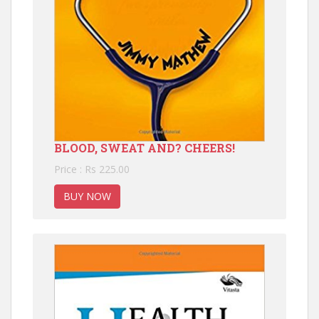
BLOOD, SWEAT AND? CHEERS!
Price : Rs 225.00
BUY NOW