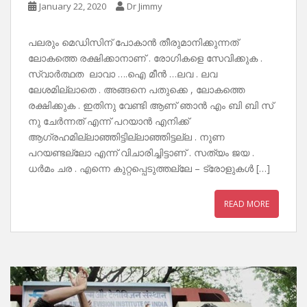
January 22, 2020
Dr Jimmy
പലരും മെഡിസിന് പോകാൻ തീരുമാനിക്കുന്നത്
ലോകത്തെ രക്ഷിക്കാനാണ് . രോഗികളെ സേവിക്കുക .
സ്വാർത്ഥത ലാവാ ….ഐ മീൻ …ലവ . ലവ
ലേശമില്ലാതെ . അങ്ങനെ പതുക്കെ , ലോകത്തെ
രക്ഷിക്കുക . ഇതിനു വേണ്ടി ആണ് ഞാൻ എം ബി ബി സ്
നു ചേർന്നത് എന്ന് പറയാൻ എനിക്ക്
ആഗ്രഹമില്ലാഞ്ഞിട്ടില്ലാഞ്ഞിട്ടല്ല . നുണ
പറയണ്ടല്ലോ എന്ന് വിചാരിച്ചിട്ടാണ് . സത്യം ജയ .
ധർമം ചര . എന്നെ കുറ്റപ്പെടുത്തല്ലേ – ട്രോളുകൾ […]
READ MORE