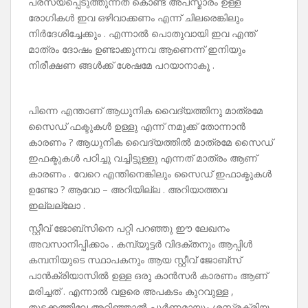
പരസ്യപ്പെടുത്തുന്നത് കൊണ്ട് അപസ്മാരം ഉള്ള
രോഗികൾ ഇവ ഒഴിവാക്കണം എന്ന് ചിലരെങ്കിലും
നിർദേശിച്ചേക്കും . എന്നാൽ പൊതുവായി ഇവ എന്ത്
മാത്രം ദോഷം ഉണ്ടാക്കുന്നവ ആണെന്ന് ഇനിയും
നിരീക്ഷണ ങ്ങൾക്ക് ശേഷമേ പറയാനാകൂ .
പിന്നെ എന്താണ് ആധുനിക വൈദ്യത്തിനു മാത്രമേ
സൈഡ് ഫക്ടുകൾ ഉള്ളു എന്ന് നമുക്ക് തോന്നാൻ
കാരണം ? ആധുനിക വൈദ്യത്തിൽ മാത്രമേ സൈഡ്
ഇഫക്ടുകൾ പഠിച്ചു വച്ചിട്ടുള്ളു എന്നത് മാത്രം ആണ്
കാരണം . വേറെ എന്തിനെങ്കിലും സൈഡ് ഇഫാക്ടുകൾ
ഉണ്ടോ ? ആവോ – അറിയില്ല . അറിയാത്തവ
ഇല്ലല്ലോ .
സ്റ്റീവ് ജോബ്‌സിനെ പറ്റി പറഞ്ഞു ഈ ലേഖനം
അവസാനിപ്പിക്കാം . കമ്പ്യൂട്ടർ വിദക്തനും ആപ്പിൾ
കമ്പനിയുടെ സ്ഥാപകനും ആയ സ്റ്റീവ് ജോബ്സ്
പാൻക്രിയാസിൽ ഉള്ള ഒരു കാൻസർ കാരണം ആണ്
മരിച്ചത് . എന്നാൽ വളരെ അപകടം കുറവുള്ള ,
തുടക്കത്തിലേ അറിഞ്ഞാൽ പൂർണമായും ശസ്ത്രക്രിയ