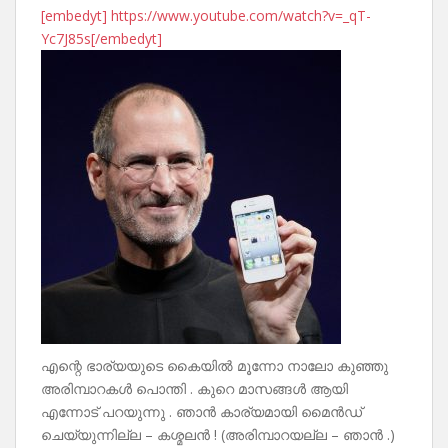
[embedyt] https://www.youtube.com/watch?v=_qT-
Yc7J85s[/embedyt]
എന്റെ ഭാര്യയുടെ കൈയിൽ മൂന്നോ നാലോ കുഞ്ഞു
അരിമ്പാറകൾ പൊന്തി . കുറെ മാസങ്ങൾ ആയി
എന്നോട് പറയുന്നു . ഞാൻ കാര്യമായി മൈൻഡ്
ചെയ്യുന്നില്ല – കശ്മലൻ ! (അരിമ്പാറയല്ല – ഞാൻ .)