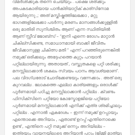
വിമർശിക്കുക തന്നെ ചെയ്യും . പക്ഷെ ശരിക്കും
അപകടകാരിയായ പാൻക്രിയാറ്റിക് കാര്സിനോമ
ആയിരുന്നു ,; അത് മസ്തിഷ്കത്തിലേക്കോ , മറ്റു
ഭാഗങ്ങളിലേക്കോ പടർന്നു മരണം മാസങ്ങൾക്കുള്ളിൽ
ഒരു മാതിരി സുനിശ്ചിതം ആണ് എന്ന സ്ഥിതിയിൽ
ആണ് സ്റ്റീവ് ജോബ്സ് – “ഇനി എന്നെ രോഗം മാറ്റാൻ
ചികില്സിക്കണ്ട, സമാധാനമായി ബാക്കി ജീവിതം
ജീവിക്കാനുള്ള ചികിത്സ മതി ” എന്ന് പറഞ്ഞിരുന്നെങ്കിൽ
നമുക്ക് ഒരിക്കലും അദ്ദേഹത്തെ കുറ്റം പറയാൻ
പറ്റില്ലായിരുന്നു. അതായത് , വസ്തുതകളെ പറ്റി ശരിക്കു
മനസ്സിലാക്കാൻ ശകലം സ്വയം പഠനം ആവശ്യമാണ് .
പല വിദഗ്ധരോട് ചോദിക്കേണ്ടയും വന്നേക്കാം . അത് ഒരു
കുറവല്ല . ലോകത്തെ എല്ലാ കാര്യങ്ങളും ഒരാൾക്ക്
പൂർണമായി പഠിച്ചു മനസ്സിലാക്കാൻ പറ്റില്ല . ക്വണ്ടം
ഫിസിക്സിനെ പറ്റിയോ കോസ്മോളജിയെ പറ്റിയോ
പൂർണമായി മനസ്സിലാക്കാൻ എനിക്ക് എത്ര ശ്രമിച്ചാലും
പറ്റില്ല . എന്നാൽ ഏകദേശം – ഇന്ന് നമുക്ക് ഉറപ്പായും
എന്തൊക്കെ അറിയാം , ഏതാണ്ട് ഉറപ്പ് എന്തിനൊക്കെ
ഉണ്ട് , എന്തിനെ പറ്റി നമുക്ക് ഒന്നും അറിയില്ല –
ഇത്രയും വായനയിലൂടെ അറിയാൻ പറ്റും (ജിമ്മി മാത്യു