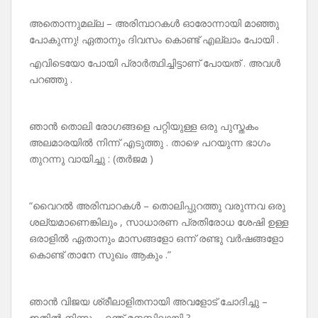
അതൊന്നുമല്ല – അരിമ്പാറകൾ ഓരോന്നായി മാഞ്ഞു
പോകുന്നു! ഏതാനും ദിവസം കൊണ്ട് എല്ലാം പോയി .
എവിടെയോ പോയി പ്രാർത്ഥിച്ചിട്ടാണ് പോയത് . അവൾ
പറഞ്ഞു .
ഞാൻ തൊലി രോഗങ്ങളെ പറ്റിയുള്ള ഒരു പുസ്തകം
അലമാരയിൽ നിന്ന് എടുത്തു . താഴെ പറയുന്ന ഭാഗം
തുറന്നു വായിച്ചു : (തർജമ )
“വൈറൽ അരിമ്പാറകൾ – തൊലിപ്പുറത്തു വരുന്നവ ഒരു
ശല്യമാണെങ്കിലും , സാധാരണ പ്രതിരോധ ശേഷി ഉള്ള
ഒരാളിൽ ഏതാനും മാസങ്ങളോ ഒന്ന് രണ്ടു വർഷങ്ങളോ
കൊണ്ട് താനേ സുഖം ആകും .”
ഞാൻ വിജയ ശ്രീലാളിതനായി അവളോട് ചോദിച്ചു –
ഇതിൽ നിന്നും എന്ത് മനസ്സിലായി ?