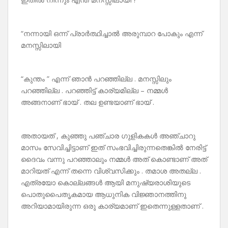
“നന്നായി ഒന്ന് പ്രാർത്ഥിച്ചാൽ അരുമ്പാറ പോകും എന്ന്
മനസ്സിലായി
“കുന്തം ” എന്ന് ഞാൻ പറഞ്ഞില്ല . മനസ്സിലും
പറഞ്ഞില്ല . പറഞ്ഞിട്ട് കാര്യമില്ല – നമ്മൾ
അങ്ങനാണ് ഭായ് . തല ഉണ്ടയാണ്‌ ഭായ് .
അതായത് , കുഞ്ഞു പഞ്ചാര ഗുളികകൾ അഞ്ചാറു
മാസം സേവിച്ചിട്ടാണ് ഇത് സംഭവിച്ചിരുന്നതെങ്കിൽ നേരിട്ട്
ദൈവം വന്നു പറഞ്ഞാലും നമ്മൾ അത് കൊണ്ടാണ് അത്
മാറിയത് എന്ന് തന്നെ വിശ്വസിക്കും . തമാശ അതല്ല .
എത്രയോ കൊല്ലങ്ങൾ ആയി മനുഷ്യരാശിയുടെ
പൊതുപൈതൃകമായ ആധുനിക വിജ്ഞാനത്തിനു
അറിയാമായിരുന്ന ഒരു കാര്യമാണ് ഇതെന്നുള്ളതാണ് .