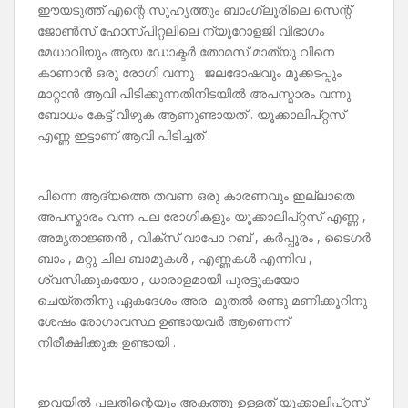
ഈയടുത്ത് എന്റെ സുഹൃത്തും ബാംഗ്ലൂരിലെ സെന്റ്
ജോൺസ് ഹോസ്പിറ്റലിലെ ന്യൂറോളജി വിഭാഗം
മേധാവിയും ആയ ഡോക്ടർ തോമസ് മാത്യു വിനെ
കാണാൻ ഒരു രോഗി വന്നു . ജലദോഷവും മൂക്കടപ്പും
മാറ്റാൻ ആവി പിടിക്കുന്നതിനിടയിൽ അപസ്മാരം വന്നു
ബോധം കേട്ട് വീഴുക ആണുണ്ടായത് . യൂക്കാലിപ്റ്റസ്
എണ്ണ ഇട്ടാണ് ആവി പിടിച്ചത് .
പിന്നെ ആദ്യത്തെ തവണ ഒരു കാരണവും ഇല്ലാതെ
അപസ്മാരം വന്ന പല രോഗികളും യൂക്കാലിപ്‌റ്റസ്‌ എണ്ണ ,
അമൃതാജ്ഞൻ , വിക്സ് വാപോ റബ് , കർപ്പൂരം , ടൈഗർ
ബാം , മറ്റു ചില ബാമുകൾ , എണ്ണകൾ എന്നിവ ,
ശ്വസിക്കുകയോ , ധാരാളമായി പുരട്ടുകയോ
ചെയ്തതിനു ഏകദേശം അര മുതൽ രണ്ടു മണിക്കൂറിനു
ശേഷം രോഗാവസ്ഥ ഉണ്ടായവർ ആണെന്ന്
നിരീക്ഷിക്കുക ഉണ്ടായി .
ഇവയിൽ പലതിന്റെയും അകത്തു ഉള്ളത് യൂക്കാലിപ്റ്റസ്