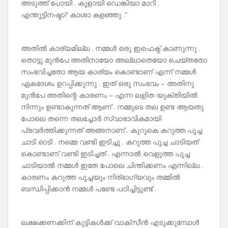
അടുത്ത് പോയി . കൂളായി ഡെങ്കിയാ മാറി .
എന്തൂട്ടിനഷ്ടാ? കാശാ കളഞ്ഞു .”
അതിൽ കാര്യമില്ല . നമ്മൾ ഒരു ഇഫെക്ട് കാണുന്നു .
തൊട്ടു മുൻപേ അതിനായോ അല്ലാതെയോ ചെയ്തതോ
സംഭവിച്ചതോ ആയ കാര്യം കൊണ്ടാണ് എന്ന് നമ്മൾ
ഏകദേശം ഉറപ്പിക്കുന്നു . ഇത് ഒരു സംഭവം – അതിനു
മുൻപേ അതിന്റെ കാരണം – എന്ന ലളിത യുക്തിയിൽ
നിന്നും ഉണ്ടാകുന്നത് ആണ് . നമ്മുടെ തല ഉണ്ട ആയതു
പോലെ തന്നെ തലച്ചോർ സ്വാഭാവികമായി
പ്രവർത്തിക്കുന്നത് അങ്ങനാണ് . കുറുകെ കറുത്ത പൂച്ച
ചാടി ഓടി . നമ്മെ വണ്ടി ഇടിച്ചു . കറുത്ത പൂച്ച ചാടിയത്
കൊണ്ടാണ് വണ്ടി ഇടിച്ചത് . എന്നാൽ വെളുത്ത പൂച്ച
ചാടിയാൽ നമ്മൾ ഇതേ പോലെ ചിന്തിക്കണം എന്നില്ല .
കാരണം കറുത്ത പൂച്ചയും നിര്ഭാഗ്യവും തമ്മിൽ
ബന്ധിപ്പിക്കാൻ നമ്മൾ പണ്ടേ പഠിച്ചിട്ടുണ്ട് .
ലക്ഷക്കണക്കിന് കുട്ടികൾക്ക് വാക്സീൻ എടുക്കുമ്പോൾ