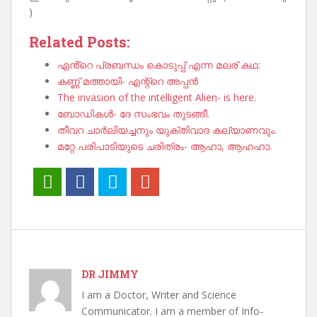
)
Related Posts:
എൻ്റെ പ്രബന്ധം കൊടുപ്പ് എന്ന മലര് കഥ:
കണ്ണ് മത്തായി- എന്റ്റെ അപ്പൻ
The invasion of the intelligent Alien- is here.
ബോഡികൾ- ദേ സംഭവം തുടങ്ങീ.
തീവറ ചാർലിയച്ചനും യുക്തിവാദ കല്യാണവും.
മറ്റേ പരിപാടിയുടെ ചരിത്രം- ആഹാ, ആഹഹാ.
DR JIMMY
I am a Doctor, Writer and Science
Communicator. I am a member of Info-