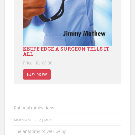
KNIFE EDGE A SURGEON TELLS IT
ALL
Price : Rs 00.00
BUY NOW
Rational ruminations
വെർതെ – ഒരു രസം
The anatomy of well-being