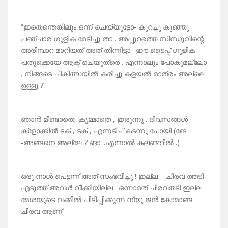
“ഇതെന്തെങ്കിലും ഒന്ന് ചെയ്യൂട്ടോ- കുറച്ചു കുഞ്ഞു
പഞ്ചാര ഗുളിക മേടിച്ചു താ . അപ്പുറത്തെ സിന്ധുവിന്റെ
അരിമ്പാറ മാറിയത് അത് തിന്നിട്ടാ . ഈ ടൈപ്പ് ഗുളിക
പതുക്കെയേ ആക്ട് ചെയൂത്രെ . എന്നാലും പോകുമല്ലോ
. നിങ്ങടെ ചികിത്സയിൽ കരിച്ചു കളയൽ മാത്രം അല്ലെ
ഉള്ളു ?”
ഞാൻ മിണ്ടാതെ, കൃമ്മാതെ , ഇരുന്നു . ദിവസങ്ങൾ
ക്ളോക്കിൽ ടക് , ടക് , എന്നടിച് കടന്നു പോയി (ങേ
-അങ്ങനെ അല്ലേ ? ങാ ..എന്നാൽ കലണ്ടറിൽ .)
ഒരു നാൾ പെട്ടന്ന് അത് സംഭവിച്ചു ! ഇല്ല – ചിരവ ത്തടി
എടുത്ത് അവൾ വീക്കിയില്ല . ഒന്നാമത് ചിരവതടി ഇല്ല .
മേശയുടെ വക്കിൽ പിടിപ്പിക്കുന്ന ന്യൂ ജൻ കോമാങ്ങ
ചിരവ ആണ് .