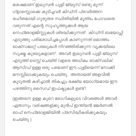
ശേഷമാണ് ഇലുമ്പൻ പുളി ജ്യൂസ് രണ്ടു മൂന്ന്
ഗ്ളാസ്സൊക്കെ കുടിച്ചവർ കിഡ്നി പ്രവർത്തന
രഹിതമായി ഗുരുതര സ്ഥിതിയിൽ മൂത്രം പോവാതെ
വരുന്നത് എന്റെ സുഹൃത്തുക്കൾ ആയ
നെഫ്രോളജിസ്റ്റുകൾ ശ്രദ്ധിക്കുന്നത് . കിഡ്നി ബയോപ്സി
എടുത്തു പരിശോധിച്ചപ്പോൾ കാണുന്നത് മൊത്തം
ഓക്സലേറ്റ് പരലുകൾ നിറഞ്ഞിരിക്കുന്ന വൃക്കയിലെ
സൂക്ഷ്മ കുഴലുകളാണ് . അവർ ഇലുമ്പൻ പുളി ജ്യൂസ്
എടുത്ത് ടെസ്റ്റ് ചെയ്ത് വളരെ അധികം ഓക്സലിക്
ആസിഡ് ഉള്ള ഒരു പഴമാണ് ഈ പുളിയെന്ന് നോക്കി
മനസ്സിലാക്കുകയും ചെയ്തു . അതായത് അളവിൽ
കൂടുതൽ കഴിച്ചാൽ തികച്ചും ഭക്ഷ്യ യോഗ്യമായ ഈ
പഴത്തിനു സൈഡ് ഇഫക്ടുകൾ ഉണ്ട് !
(ഇങ്ങനെ ഉള്ള കുറെ രോഗികളുടെ വിവരങ്ങൾ അവർ
ഏതാനും വര്ഷങ്ങള്ക്കു മുൻപ് ഇന്ത്യൻ ജേർണൽ
ഓഫ് നെഫ്രോളജിയിൽ പ്രസിദ്ധീകരിക്കുകയും
ചെയ്തു )