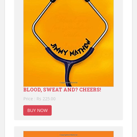
BLOOD, SWEAT AND? CHEERS!
Price : Rs 225.00
BUY NOW