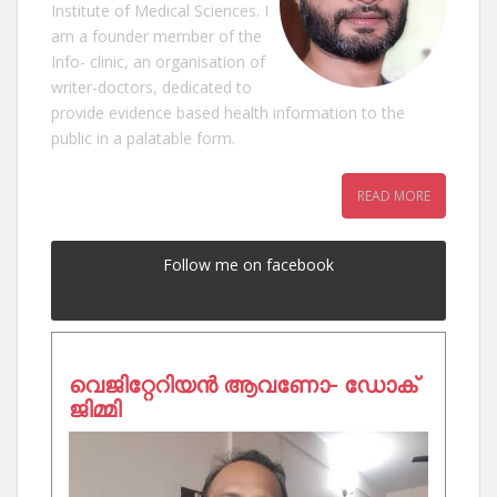
Institute of Medical Sciences. I
am a founder member of the
Info- clinic, an organisation of
writer-doctors, dedicated to
provide evidence based health information to the
public in a palatable form.
READ MORE
Follow me on facebook
വെജിറ്റേറിയൻ ആവണോ- ഡോക്
ജിമ്മി