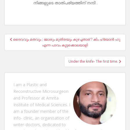
നിങ്ങളുടെ താത്പര്യത്തിന് നന്ദി .
Post
ദൈവവും മതവും : മോരും മുതിരയും കുഴച്ചതാര് ? കിം ഹ്യോൻ ഹു
navigation
എന്ന പാവം കൂട്ടക്കൊലയാളി
Under the knife- The first time.
I am a Plastic and
Reconstructive Microsurgeon
and Professor at Amrita
Institute of Medical Sciences. I
am a founder member of the
Info- clinic, an organisation of
writer-doctors, dedicated to