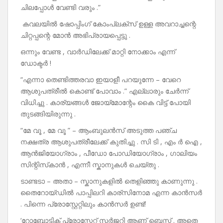
ചിലപ്പോൾ വേണ്ടി വരും .”
കവലയിൽ ഷോപ്പിംഗ് കോംപ്ലക്സ് ഉള്ള അവറാച്ചന്റെ
ചിറ്റപ്പന്റെ മോൻ അഭിപ്രായപ്പെട്ടു .
ഒന്നും വേണ്ട , വാർഡിലേക്ക് മാറ്റി നോക്കാം എന്ന്
ഡോക്ടർ !
“എന്നാ തെണ്ടിത്തരവാ ഇയാളീ പറയുന്നേ – വേറെ
ആശുപത്രീൽ കൊണ്ട് പോവാം .” എല്ലാരും ചേർന്ന്
വിധിച്ചു . കാര്യങ്ങൾ ജോയ്മോന്റേം കൈ വിട്ട് പോയി
തുടങ്ങിയിരുന്നു .
“മേ വൂ , മേ വൂ ” – ആംബുലൻസ് അടുത്ത പഞ്ച
നക്ഷത്ര ആശുപത്രീലേക്ക് കുതിച്ചു . സി ടി , എം ർ ഐ ,
ആൻജിയോഗ്രാം , പീഡോ പോഡിയോഗ്രാം , ഗാലിയം
സിന്റിസ്‌കാൻ , എന്നീ സ്കാനുകൾ ചെയ്തു .
ടാണ്ടടാ – അതാ – സ്കാനുകളിൽ തെളിഞ്ഞു കാണുന്നു .
തൈറോയ്‌ഡിൽ പാപ്പിലറി കാര്സിനോമ എന്ന കാൻസർ
. പിന്നെ പ്രോസ്റ്റേറ്റിലും കാൻസർ ഉണ്ട്!
‘റോബോട്ടിക് പ്രോസ്റ്റേറ്റ് സർജറി ആണ് ബെസ്റ്റ് . അതെ