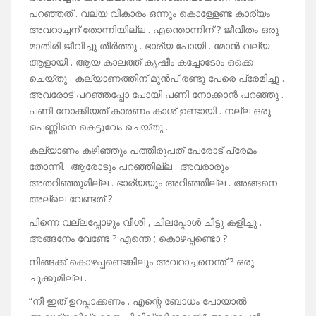
പറഞ്ഞത് . വല്യ വികാരം ഒന്നും കൊള്ളേണ്ട കാര്യം
അവറാച്ചന് തോന്നിയില്ല . എന്തൊന്നിന് ? ജീവിതം ഒരു
മാതിരി ജീവിച്ചു തീർത്തു . ഭാര്യ പോയി . മോൻ വല്യ
ആളായി . ആയ കാലത്ത് കൃഷീം കച്ചോടോം ഒക്കെ
ചെയ്തു . കല്യാണത്തിന് മുൻപ് രണ്ടു പേരെ പ്രേമിച്ചു .
അവരോട് പറഞ്ഞപ്പോ പോയി പണി നോക്കാൻ പറഞ്ഞു .
പണി നോക്കിയത് കാരണം കാശ് ഉണ്ടായി . നല്ല ഒരു
പെണ്ണിനെ കെട്ടുവേം ചെയ്തു .
കല്യാണം കഴിഞ്ഞും പത്തിരുപത് പേരോട് പ്രേമം
തോന്നി. ആരോടും പറഞ്ഞില്ല . അവരാരും
അതറിഞ്ഞുമില്ല . ഭാര്യയും അറിഞ്ഞില്ല . അങ്ങനെ
അല്ലെ വേണ്ടത് ?
പിന്നെ വല്ലപ്പോഴും വീശി , ചിലപ്പോൾ ചീട്ടു കളിച്ചു .
അങ്ങനേം വേണ്ടേ ? എന്തെ ; കൊഴപ്പണ്ടൊ ?
നിങ്ങക്ക് കൊഴപ്പണ്ടെങ്കിലും അവറാച്ചനെന്ത് ? ഒരു
ചുക്കുമില്ല .
“നീ ഇത് ഉറപ്പാക്കണം . എന്റെ ബോധം പോയാൽ