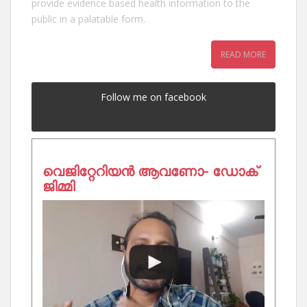
provide evidence based health information to the
public in a palatable form.
READ MORE
Follow me on facebook
വെജിറ്റേറിയൻ ആവണോ- ഡോക്
ജിമ്മി