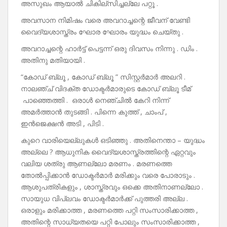
അസുഖം ആയാൽ ചികില്സിച്ചല്ലേ പറ്റൂ .
അവസാന നിമിഷം വരെ അവറാച്ചന്റെ ജീവന് വേണ്ടി
വൈദ്യശാസ്ത്രം ഘോര ഘോരം യുദ്ധം ചെയ്തു .
അവറാച്ചന്റെ ഹാർട്ട് പെട്ടന്ന് ഒരു ദിവസം നിന്നു . ഡിം .
അതിനു മതിയായി .
“കോഡ് ബ്ലൂ , കോഡ് ബ്ലൂ ” സിസ്റ്റർമാർ അലറി .
നാലഞ്ച് വിദക്ത ഡോക്ടർമാരുടെ കോഡ് ബ്ലൂ ടീമ്
പാഞ്ഞെത്തി . ഒരാൾ നെഞ്ചിൽ കേറി നിന്ന്
അമർത്താൻ തുടങ്ങി . പിന്നെ കുത്ത് , ചാംപ് ,
ഇൻജെക്ഷൻ അടി , പിടി .
കുറെ വാരിയെല്ലുകൾ ഒടിഞ്ഞു . അതിനെന്താ – യുദ്ധം
അല്ലെ ? ആധുനിക വൈദ്യശാസ്ത്രത്തിന്റെ ഏറ്റവും
വലിയ ശത്രു ആണല്ലോ മരണം . മരണത്തെ
തോൽപ്പിക്കാൻ ഡോക്ടർമാർ മരിക്കും വരെ പോരാടും .
ആശുപത്രികളും , ശാസ്ത്രവും ഒക്കെ അതിനാണല്ലോ .
സായുധ വിപ്ലവം ഡോക്ടർമാർക്ക് പുത്തരി അല്ല .
ഒരാളും മരിക്കാത്ത , മരണത്തെ പറ്റി സംസാരിക്കാത്ത ,
അതിന്റെ സാധ്യതയെ പറ്റി പോലും സംസാരിക്കാത്ത ,