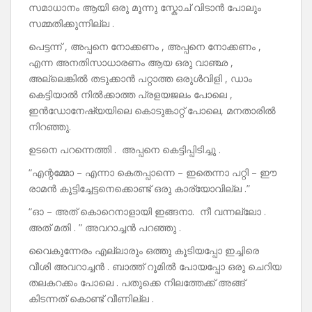
സമാധാനം ആയി ഒരു മൂന്നു സ്കോച് വിടാൻ പോലും
സമ്മതിക്കുന്നില്ല .
പെട്ടന്ന് , അപ്പനെ നോക്കണം , അപ്പനെ നോക്കണം ,
എന്ന അനതിസാധാരണം ആയ ഒരു വാഞ്ഛ ,
അല്ലെങ്കിൽ തടുക്കാൻ പറ്റാത്ത ഒരുൾവിളി , ഡാം
കെട്ടിയാൽ നിൽക്കാത്ത പ്രളയജലം പോലെ ,
ഇൻഡോനേഷ്യയിലെ കൊടുങ്കാറ്റ് പോലെ, മനതാരിൽ
നിറഞ്ഞു.
ഉടനെ പറന്നെത്തി . അപ്പനെ കെട്ടിപ്പിടിച്ചു .
“എന്റമ്മോ – എന്നാ കെതപ്പാന്നെ – ഇതെന്നാ പറ്റി – ഈ
രാമൻ കുട്ടിച്ചേട്ടനെക്കൊണ്ട് ഒരു കാര്യോവില്ല .”
“ഓ – അത് കൊറെനാളായി ഇങ്ങനാ. നീ വന്നല്ലോ .
അത് മതി . ” അവറാച്ചൻ പറഞ്ഞു .
വൈകുന്നേരം എല്ലാരും ഒത്തു കൂടിയപ്പോ ഇച്ചിരെ
വീശി അവറാച്ചൻ . ബാത്ത് റൂമിൽ പോയപ്പോ ഒരു ചെറിയ
തലകറക്കം പോലെ . പതുക്കെ നിലത്തേക്ക് അങ്ങ്
കിടന്നത് കൊണ്ട് വീണില്ല .