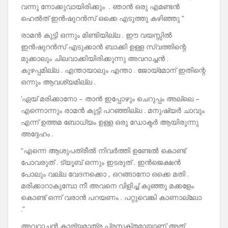
വന്നു നോക്കുവായിരിക്കും . ഞാൻ ഒരു എമണ്ടൻ
ഹെൽത് ഇൻഷുറൻസ് ഒക്കെ എടുത്തു കഴിഞ്ഞു “
രാമൻ കുട്ടി ഒന്നും മിണ്ടിയില്ല . ഈ വയസ്സിൽ
ഇൻഷുറൻസ് എടുക്കാൻ ബാക്കി ഉള്ള സ്വത്തിന്റെ
മുക്കാലും ചിലവാക്കിയിരിക്കുന്നു അവറാച്ചൻ .
കുഴപ്പമില്ല . എന്തായാലും എന്താ . ജോയ്മോന് ഇതിന്റെ
ഒന്നും ആവശ്യമില്ല .
‘ഏയ് മരിക്കാനോ – താൻ ഇപ്പോഴും ചെറുപ്പം അല്ലെ –
എന്നൊന്നും രാമൻ കുട്ടി പറഞ്ഞില്ല . മനുഷ്യർ ചാവും
എന്ന് ഉത്തമ ബോധ്യം ഉള്ള ഒരു ഡോക്ടർ ആയിരുന്നു
അദ്ദേഹം .
“എന്നെ ആശുപത്രീൽ നിവർത്തി ഉണ്ടേൽ കൊണ്ട്
പോവരുത് . ട്യൂബ് ഒന്നും ഇടരുത് . ഇൻജെക്ഷൻ
പോലും വല്ല വേദനക്കൊ , ഒറങ്ങാനോ ഒക്കെ മതി .
മരിക്കാറാകുമ്പോ നീ അവനെ വിളിച്ച് കുഞ്ഞു മക്കളേം
കൊണ്ട് ഒന്ന് വരാൻ പറയണം . പറ്റുവെങ്കി കാണാല്ലോ
.”
അവറാച്ചൻ കാര്യമാത്ര പ്രസക്തമായാണ് അത്