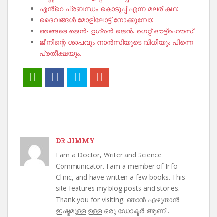
എൻ്റെ പ്രബന്ധം കൊടുപ്പ് എന്ന മലര് കഥ:
ദൈവങ്ങൾ മോളിലോട്ട് നോക്കുമ്പോ:
ഞങ്ങടെ ജെൻ- ഉഗ്രൻ ജെൻ. ഗെറ്റ് ഔട്ട്ഹൌസ്.
ജീനിന്റെ ശാപവും നാൻസിയുടെ വിധിയും പിന്നെ
പ്രതീക്ഷയും.
DR JIMMY
I am a Doctor, Writer and Science
Communicator. I am a member of Info-
Clinic, and have written a few books. This
site features my blog posts and stories.
Thank you for visiting. ഞാൻ എഴുതാൻ
ഇഷ്ടമുള്ള ഉള്ള ഒരു ഡോക്ടർ ആണ് .