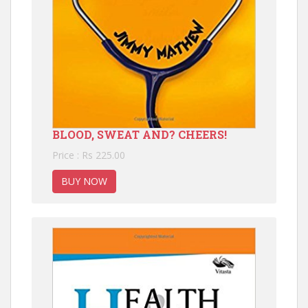
BLOOD, SWEAT AND? CHEERS!
Price : Rs 225.00
BUY NOW