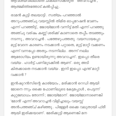
ആവശ്യവില്ലാതെ ചികില്സിക്കരുത് ” അവറാച്ചൻ ,
ആത്മമിത്രത്തോട് കൽപ്പിച്ചു .
രാമൻ കുട്ടി തലയാട്ടി . സത്യം പറഞ്ഞാൽ
അറുപത്തഞ്ചു വയസ്സിൽ തിമിര ഓപ്പറേഷൻ വേണം
എന്ന് പറഞ്ഞിട്ട് , ജോയ്മോൻ വന്നിട്ട് മതി എന്ന് പറഞ്ഞു
അഞ്ചു വര്ഷം കണ്ണ് ശരിക്ക് കാണാതെ തപ്പീം തടഞ്ഞും
നടന്നു , അവറാച്ചൻ . പത്തേഴുപത്തതു വയസായപ്പോ
മുട്ട് വേദന കാരണം നടക്കാൻ പറ്റാതെ, മുട്ട് മാറ്റി വക്കണം
എന്ന്‌ വന്നപ്പോ അതും നടന്നില്ല . അന്ന് നല്ല
ആരോഗ്യം ഉണ്ടായിരുന്നു അവറാച്ചന് . ഇപ്പൊ തീരെ
വയ്യ . ഹാർട്ട് പണിമുടക്കിൽ ആണ് . ഒരു അടി
കിതക്കാതെ നടക്കാൻ വയ്യ . ഇനി ഇപ്പൊ എന്ത് മാറ്റി
വക്കാൻ ?
ഇൻഷുറൻസിന്റെ കാര്യോം , മരിക്കാൻ റെഡി ആയി
മോനെ ന്നും ഒക്കെ ഫോണിലൂടെ കേട്ടപ്പോൾ , പെട്ടന്ന്
കുറ്റബോധം തോന്നി ; ജോയ്മോന് . ജോയ്മോനാണെങ്കി
‘മോൻ’ എന്ന് അവറാച്ചൻ വിളിച്ചാലും വയസ്സ്
അൻപത്തഞ്ച് കഴിഞ്ഞു . പിള്ളേർ ഒക്കെ വലുതായി ഫ്രീ
ആയി ഇരിക്കയാണ് . മേരിക്കുട്ടി ആണെങ്കി മന