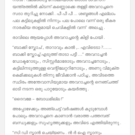
യന്ത്രത്തിൽ കിടന്ന് കണ്ണൊക്കെ തള്ളി അവറാച്ചനെ
സദാ തുറിച്ചു നോക്കി . പീ പീ പീ … ശബ്ദങ്ങൾ എല്ലാം
പല കട്ടിലുകളിൽ നിന്നും പല പോലെ വന്ന് ഒരു ഭീകര
നാരകീയ താളമായി ചെവികളിൽ വന്ന് അലച്ചു .
രാവിലെ ആയപ്പോൾ അവറാച്ചന്റെ കിളി പോയി .
“ബാക്കി സ്കോച് , താറാവും കാൽ ,.. എവിടെടാ ?……..
ബാക്കി സ്കോച്ച് എടുത്ത് താടാ പട്ടീ ….” അവറാച്ചൻ
ഡോക്ടറോടും , സിസ്റ്റർമാരോടും അവറാച്ചനോടും ,
കട്ടിലിനടുത്തുള്ള വെന്റിലേറ്ററിനോടും , അണു വിമുക്ത
കെമിക്കലുകൾ തിന്നു ജീവിക്കാൻ പഠിച്ച , അവിടത്തെ
സ്ഥിരം അന്തേവാസിയുമായ അവറാച്ചന്റെ നെഞ്ചത്ത്
ഓടി നടന്ന ഒരു പാറ്റയോടും കയർത്തു .
“ദൈവമേ – ബോധമില്ല !”
അപ്പോഴേക്കും അഞ്ചെട്ട് വർഷങ്ങൾ കൂടുമ്പോൾ
പോലും അവറാച്ചനെ കാണാൻ വരാത്ത പത്തമ്പത്
ബന്ധുക്കളും സുഹൃത്തുക്കളും അവിടെ എത്തിയിരുന്നു .
“സി ഡി സ്കാൻ ചെയ്യണം . ൻ ർ ഐ സ്കാനും