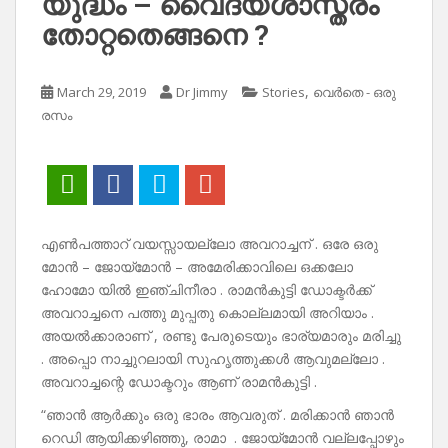
യുദ്ധം – വൈദ്യശാസ്ത്രം
തോറ്റതെങ്ങനെ ?
,
March 29, 2019
Dr Jimmy
Stories
വെർതെ - ഒരു
രസം
എൺപത്താറ് വയസ്സായല്ലോ അവറാച്ചന് . ഒരേ ഒരു
മോൻ – ജോയ്മോൻ – അമേരിക്കാവിലെ ഒക്കലോ
ഹോമോ യിൽ ഇഞ്ചിനീരാ . രാമൻകുട്ടി ഡോക്ടർക്ക്
അവറാച്ചനെ പത്തു മുപ്പതു കൊല്ലമായി അറിയാം .
അയൽക്കാരാണ് , രണ്ടു പേരുടെയും ഭാര്യമാരും മരിച്ചു
. അപ്പൊ നാച്ചുറലായി സുഹൃത്തുക്കൾ ആവുമല്ലോ .
അവറാച്ചന്റെ ഡോക്ടറും ആണ് രാമൻകുട്ടി .
“ഞാൻ ആർക്കും ഒരു ഭാരം ആവരുത് . മരിക്കാൻ ഞാൻ
റെഡി ആയിക്കഴിഞ്ഞു, രാമാ . ജോയ്മോൻ വല്ലപ്പോഴും