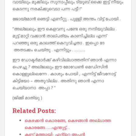
വായിലും മൂക്കിലും സുനാപ്പീലും ട്യൂബ് ഒക്കെ ഇട്ട് നീയും
കെടന്നു നരകിക്കുവെടാ പന്ന പട്ടീ !”
ജോയ്മോൻ ഞെട്ടി എണീറ്റു . പുള്ളി അന്തം വിട്ട് പോയി .
“അല്ലേലും ഈ കെളവനു പണ്ടേ ഒരു നന്ദിയുവില്ല .
മുട്ട് മാറ്റി വക്കാൻ താല്പര്യം കാണിച്ചില്ല എന്ന്
പറഞ്ഞു ഒരു കാലത്ത് കെറുവിച്ചതാ . ഇപ്പൊ ദേ
അതടക്കം ചെയ്തു . എന്നിട്ടും . ……….
ഈ ഡോക്ടർമാർക്ക് കഴിവില്ലാത്തതിന് ഞാൻ എന്നാ
പെഴച്ചു ? അല്ലേലും ഈ മോഡേൺ മെഡിസിൻ
കൊള്ളുല്ലെന്നേ . കാശും പോയി , എന്നിട്ട് ജീവനോട്ട്
കിട്ടിയോ – അതൂവില്ല . അതിനു ഞാൻ എന്നാ
ചെയ്യാനാ അപ്പാ ? “
(ജിമ്മി മാത്യു )
Related Posts:
കെഴക്കൻ കൊരങ്ങേ, കെഴങ്ങൻ അല്ലാത്ത
കൊരങ്ങേ……എന്തുട്ട്…
കണ്ണ് മത്തായി- എന്റ്റെ അപ്പൻ