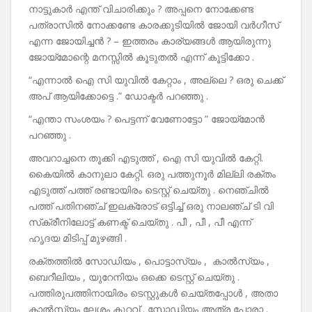
നാട്ടുകാർ എന്ത് വിചാരിക്കും ? അപ്പനെ നോക്കേണ്ട
പത്രാസിൽ നോക്കണ്ടേ കാരക്കുടിയിൽ ജോയി വർഗീസ്
എന്ന ജോയിച്ചൻ ? – ഇത്തരം കാര്യങ്ങൾ ആയിരുന്നു
ജോയ്മോന്റെ മനസ്സിൽ കൂടുതൽ എന്ന് കൂട്ടിക്കോ .
“എന്നാൽ ഐ സി യുവിൽ കേറ്റാം , അല്ലെ ? ഒരു ചെക്ക്
അപ് ആയിക്കോട്ടെ .” ഡോക്ടർ പറഞ്ഞു .
“എന്താ സംശയം ? പെട്ടന്ന് വേണോട്ടോ ” ജോയ്മോൻ
പറഞ്ഞു .
അവറാച്ചനെ തൂക്കി എടുത്ത് , ഐ സി യുവിൽ കേറ്റി.
കൈയിൽ കാനുലാ കേറ്റി. ഒരു പത്തുനൂർ മില്ലി രക്തം
എടുത്ത് പത്ത് രണ്ടായിരം ടെസ്റ്റ് ചെയ്തു . നെഞ്ചിൽ
പത്ത് പതിനഞ്ച് ഇലക്രോട് ഒട്ടിച്ച് ഒരു നാലഞ്ച് ടി വി
സ്‌ക്രീനിലോട്ട് കണക്ട് ചെയ്തു . പീ , പീ , പീ എന്ന്
ഹൃദയ മിടിപ്പ് മുഴങ്ങി .
രക്തത്തിൽ സോഡിയം , പൊട്ടാസ്യം , കാൽസ്യം ,
ബെറീലിയം , യുറേനിയം ഒക്കെ ടെസ്റ്റ് ചെയ്തു .
പത്തിരുപത്തിനായിരം ടെസ്റ്റുകൾ ചെയ്തപ്പോൾ , അതാ
കാൽസ്യം ലേശം കുറവ് . സോഡിയം അത്ര പോരാ .