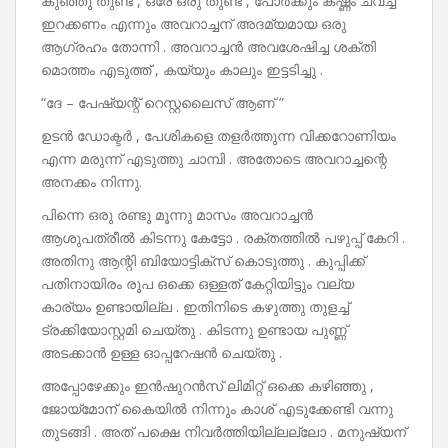
കുഞ്ഞു തുണ്ട് , ഒരേ ഒരു തുണ്ട് , പോർക്കും കഷ്ണം ചവച്ച്
ഇറക്കണം എന്നും അവറാച്ചന് അദമ്യമായ ഒരു
ആഗ്രഹം തോന്നി . അവറാച്ചൻ അവശേഷിച്ച ശക്തി
മൊത്തം എടുത്ത് , കയ്യും കാലും ഇട്ടടിച്ചു .
“ദേ – പേഷ്യന്റ് റെസ്റ്റലൈസ്‌ ആണ് ”
ഉടൻ ഡോക്ടർ , പേശികളെ തളർത്തുന്ന വിക്കറോണിയം
എന്ന മരുന്ന് എടുത്തു ചാമ്പി . അതോടെ അവറാച്ചന്റെ
അനക്കം നിന്നു.
പിന്നെ ഒരു രണ്ടു മൂന്നു മാസം അവറാച്ചൻ
ആശുപത്രീൽ കിടന്നു കേട്ടോ . രക്തത്തിൽ പഴുപ്പ് കേറി .
അതിനു ആന്റി ബിയോട്ടിക്സ് കൊടുത്തു . കുപ്പിക്ക്
പതിനായിരം രൂപ ഒക്കെ ഒള്ളത് കേറ്റിയിട്ടും വല്യ
കാര്യം ഉണ്ടായില്ല . ഇതിനിടെ കഴുത്തു തുളച്ച്
ട്രക്കിയോസ്റ്റമി ചെയ്തു . കിടന്നു ഉണ്ടായ പുണ്ണ്
അടക്കാൻ ഉള്ള ഓപ്പറേഷൻ ചെയ്തു .
അപ്പോഴേക്കും ഇൻഷുറൻസ് ലിമിറ്റ് ഒക്കെ കഴിഞ്ഞു ,
ജോയ്മോന് കൈയിൽ നിന്നും കാശ് എടുക്കേണ്ടി വന്നു
തുടങ്ങി . അത് പക്ഷെ നിവർത്തിയില്ലല്ലോ . മനുഷ്യന്