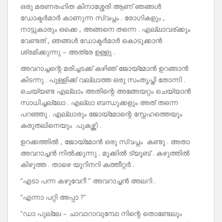
ഒരു മരണരഹിത കിനാശ്ശേരി ആണ് ഞങ്ങൾ
ഡോക്ടർമാർ കാണുന്ന സ്വപ്നം . രോഗികളും ,
നാട്ടുകാരും ഒക്കെ , അങ്ങനെ തന്നെ . എല്ലാവര്ക്കും
വേണ്ടത് , ഞങ്ങൾ ഡോക്ടർമാർ കൊടുക്കാൻ
ശ്രമിക്കുന്നു – അത്രേ ഉള്ളു .
അവറാച്ചന്റെ മരിച്ചടക്ക് കഴിഞ് ജോയ്മോൻ ഉറങ്ങാൻ
കിടന്നു . പുള്ളിക്ക് വല്ലാത്ത ഒരു സംതൃപ്തി തോന്നി .
ചെയ്യണ്ട എല്ലാം അതിന്റെ അങ്ങേയറ്റം ചെയ്യാൻ
സാധിച്ചല്ലോ . എല്ലാ ബന്ധുക്കളും അത് തന്നെ
പറഞ്ഞു . എല്ലാരും ജോയ്മോന്റെ സ്നേഹത്തെയും
കരുതലിനെയും പുകഴ്ത്തി .
ഉറക്കത്തിൽ , ജോയ്മോൻ ഒരു സ്വപ്നം കണ്ടു . അതാ
അവറാച്ചൻ നിൽക്കുന്നു . മൂക്കിൽ ട്യൂബ് . കഴുത്തിൽ
കിഴുത്ത . താഴെ യൂറിനറി കത്തീറ്റർ .
“എടാ പന്ന കഴുവേറീ ” അവറാച്ചൻ അലറി .
“എന്നാ പറ്റി അപ്പാ ?”
“ഡാ പുല്ലേ – ചാവാറാവുമ്പോ നിന്റെ തൊണ്ടേലും