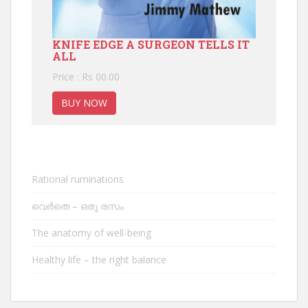
KNIFE EDGE A SURGEON TELLS IT
ALL
Price : Rs 00.00
BUY NOW
Rational ruminations
വെർതെ – ഒരു രസം
The anatomy of well-being
Healthy life – the right balance