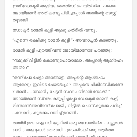
ഇത് ഡോക്ടർ ആദ്യം മൈൻഡ് ചെയ്തില്ല . പക്ഷെ
ജോയ്മോൻ അത് കണ്ടു പിടിച്ചപ്പോൾ അതിന്റെ ടെസ്റ്റ്
തുടങ്ങി .
ഡോക്ടർ രാമൻ കുട്ടി ആശുപത്രീൽ വന്നു .
“എന്നെ രക്ഷിക്കൂ രാമൻ കുട്ടീ “- അവറാച്ചൻ കരഞ്ഞു .
രാമൻ കുട്ടി പുറത്ത് വന്ന് ജോയ്മോനോട് പറഞ്ഞു :
“നമുക്ക് വീട്ടിൽ കൊണ്ടുപോയാലോ . അപ്പന്റെ ആഗ്രഹം
അതാ ?”
“ഒന്ന് പോ ചേട്ടാ അങ്ങോട്ട് . അപ്പന്റെ ആഗ്രഹം
ആരേലും ഇവിടെ ചോയ്ച്ചോ ? അപ്പനെ ചികില്സിക്കണ്ടേ
? താൻ …..സോറി , ചേട്ടൻ സ്ഥലം വിടാൻ നോക്ക് .”
ജോയ്മോൻ സ്വരം കടുപ്പിച്ചപ്പോ ഡോക്ടർ രാമൻ കുട്ടി
മിണ്ടാണ്ട് അവിടന്ന് പോയി , വീട്ടിൽ ചെന്ന് കൂർക്ക പറിച്ച്
…സോറി , കൂർക്കം വലിച്ച് ഉറങ്ങി .
രാത്രി ഈ ഐ സീ യുവിൽ ഒരു രസോമില്ല . നഴ്സുമാർ
ഓടി , ആളുകൾ ഞരങ്ങി . ഇടക്കിടക്ക് ഒരു ആർത്ത
നാദം . വലത്തോട്ട് നോക്കിയാൽ ഒരാൾ ശ്വസന