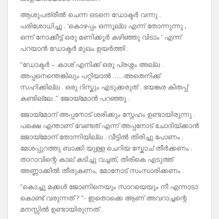
ആശുപത്രീൽ ചെന്ന ഒടനെ ഡോക്ടർ വന്നു .
പരിശോധിച്ചു . ‘കൊഴപ്പം ഒന്നൂല്ല എന്ന് തോന്നുന്നു ,
ഒന്ന് നോക്കീട്ട് ഒരു മണിക്കൂർ കഴിഞ്ഞു വിടാം ‘ എന്ന്
പറയാൻ ഡോക്ടർ മുഖം ഉയർത്തി .
“ഡോക്ടർ – കാശ് എനിക്ക് ഒരു പ്രശ്നം അല്ല .
അപ്പനെന്തെങ്കിലും പറ്റിയാൽ ……അതെനിക്ക്
സഹിക്കില്ല . ഒരു റിസ്കും എടുക്കരുത് . ഭയങ്കര കിതപ്പ്
കണ്ടില്ലേ .” ജോയ്മോൻ പറഞ്ഞു .
ജോയ്മോന് അപ്പനോട് ശരിക്കും സ്നേഹം ഉണ്ടായിരുന്നു .
പക്ഷെ എന്താണ് വേണ്ടത് എന്ന് അപ്പനോട് ചോദിയ്ക്കാൻ
ജോയ്മോന് തോന്നിയില്ല . വീട്ടിൽ തിരിച്ചു പോണം .
മേശപ്പുറത്തു ബാക്കി യുള്ള ചെറിയ സ്കോച് തീർക്കണം .
താറാവിന്റെ കാല് കടിച്ചു വച്ചത്, തിരികെ എടുത്ത്
അണ്ണാക്കിൽ തീരുകണം, മോനോട് സംസാരിക്കണം .
“കൊച്ചു മക്കൾ ജോണിനെയും സാറയെയും നീ എന്നാടാ
കൊണ്ട് വരുന്നത് ? “- ഇതൊക്കെ ആണ് അവറാച്ചന്റെ
മനസ്സിൽ ഉണ്ടായിരുന്നത് .