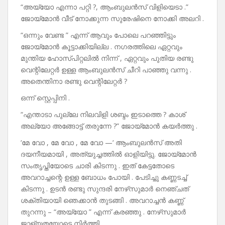
“അയ്യോ എന്നാ പറ്റി ?, ആംബുലൻസ് വിളിയെടാ .”
ജോയ്മോൻ വീട് നോക്കുന്ന സുരേഷിനെ നോക്കി അലറി .
“ഒന്നും വേണ്ട ” എന്ന് ആവും പോലെ പറഞ്ഞിട്ടും
ജോയ്മോൻ കൂട്ടാക്കിയില്ല . നഗരത്തിലെ ഏറ്റവും
മുന്തിയ ഹോസ്പിറ്റലിൽ നിന്ന് , ഏറ്റവും പുതിയ രണ്ടു
വെന്റിലേറ്റർ ഉള്ള ആംബുലൻസ് ചീറി പാഞ്ഞു വന്നു .
അതെന്തിനാ രണ്ടു വെന്റിലേറ്റർ ?
ഒന്ന് സ്റ്റെപ്പിനി .
“എന്താടാ പുല്ലേ നിലവിളി ശബ്ദം ഇടാത്തെ ? കാശ്
അല്യോ അങ്ങോട്ട് തരുന്നേ ?” ജോയ്മോൻ കയർത്തു .
‘മേ വോ , മേ വോ , മേ വോ —‘ ആംബുലൻസ് അതി
ദയനീയമായി , അത്യുച്ചത്തിൽ ഓളിയിട്ടു. ജോയ്മോൻ
സംതൃപ്തിയോടെ ചാരി കിടന്നു . ഇത് കേട്ടതോടെ
അവറാച്ചന്റെ ഉള്ള ബോധം പോയി . പേടിച്ചു കണ്ണടച്ച്
കിടന്നു . ഉടൻ രണ്ടു സുന്ദരി നേഴ്‌സുമാർ നെഞ്ചത്
ശക്തിയായി ഞെക്കാൻ തുടങ്ങി . അവറാച്ചൻ കണ്ണ്
തുറന്നു – “അയ്യോ ” എന്ന് കരഞ്ഞു . നേഴ്‌സുമാർ
ജാള്യതയോടെ നിർത്തി .