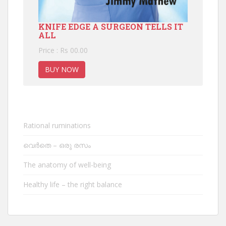
KNIFE EDGE A SURGEON TELLS IT
ALL
Price : Rs 00.00
BUY NOW
Rational ruminations
വെർതെ – ഒരു രസം
The anatomy of well-being
Healthy life – the right balance