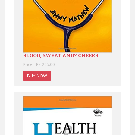
BLOOD, SWEAT AND? CHEERS!
Price : Rs 225.00
BUY NOW