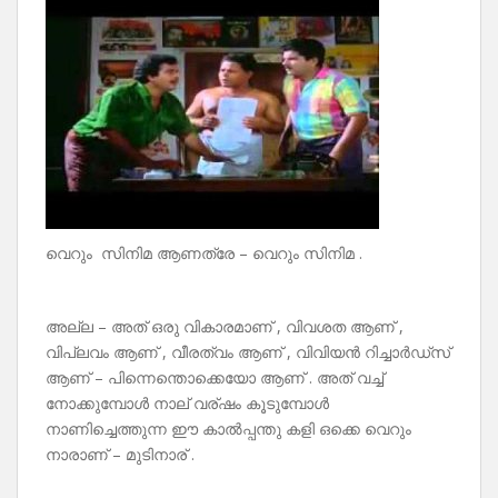
വെറും സിനിമ ആണത്രേ – വെറും സിനിമ .
അല്ല – അത് ഒരു വികാരമാണ് , വിവശത ആണ് ,
വിപ്ലവം ആണ് , വീരത്വം ആണ് , വിവിയൻ റിച്ചാർഡ്‌സ്
ആണ് – പിന്നെന്തൊക്കെയോ ആണ് . അത് വച്ച്
നോക്കുമ്പോൾ നാല് വര്ഷം കൂടുമ്പോൾ
നാണിച്ചെത്തുന്ന ഈ കാൽപ്പന്തു കളി ഒക്കെ വെറും
നാരാണ് – മുടിനാര് .