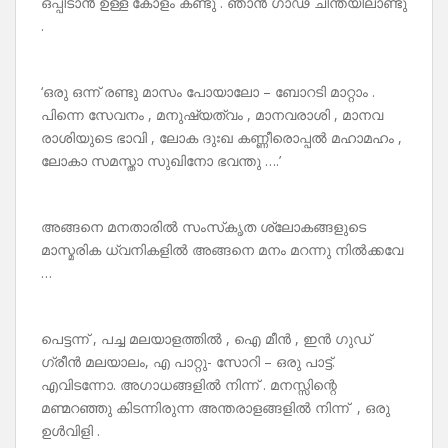
ഒപ്പിടാൻ ഉള്ള കോളം കണ്ടു . ഞാൻ ഗാഢ ചിന്തയിലാണ്ടു
.
‘ഒരു ഒന്ന് രണ്ടു മാസം പോയാലോ – ബോറടി മാറ്റാം .
പിന്നെ സേവനം , മനുഷ്യത്വം , മാനവരാശി , മാനവ
രാശിയുടെ ഭാവി , ലോക ദുഃഖ കണ്ണീരൊപ്പൽ മഹാമഹം ,
ലോകാ സമസ്താ സുഖിനോ ഭവന്തു ….’
അങ്ങനെ മനതാരിൽ സംസ്‌കൃത ശ്ലോകങ്ങളുടെ
മാസ്മരിക ധ്വനികളിൽ അങ്ങനെ മനം മറന്നു നിൽക്കവേ
…
പെട്ടന്ന് , പച്ച മലയാളത്തിൽ , ഐ മീൻ , ഇൻ ഗുഡ്
ഗ്രീൻ മലയാലം, എ പാറ്റു- സോറി – ഒരു പാട്ട്.
എവിടന്നോ. അഗാധങ്ങളിൽ നിന്ന് . മനസ്സിന്റെ
മണ്മറഞ്ഞു കിടന്നിരുന്ന അന്തരാളങ്ങളിൽ നിന്ന് , ഒരു
ഉൾവിളി .