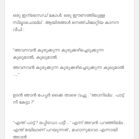
ഒരു ഇന്സൈഡ് കോൾ. ഒരു ഈണത്തിലുള്ള
സില്മാചൊല്ല് . ആയിരങ്ങൾ നെഞ്ചിലേറ്റിയ കാനന
വീചി :
“അവനവൻ കുരുക്കുന്ന കുരുക്കഴിച്ചെടുക്കുന്ന
കുലുമാൽ, കുലുമാൽ.
അവനവൻ കുരുക്കുന്ന കുരുക്കഴിച്ചെടുക്കുന്ന കുലുമാൽ
…..”
ഉടൻ ഞാൻ പേപ്പർ ഒക്കെ താഴെ വച്ചു . “ഞാനില്ല . പാട്ട്
നീ കേട്ടാ ?”
“എന്ത് പാട്ട് ? ഒപ്പിടഡാ പട്ടീ …’ എന്ന് അവൻ പറഞ്ഞില്ല .
എന്ത് മയിലാണ് പറയുന്നത് , മഹാനുഭാവാ എന്നായി
അവൻ .