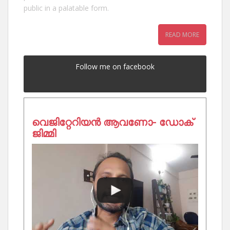
public in a palatable form.
READ MORE
Follow me on facebook
വെജിറ്റേറിയൻ ആവണോ- ഡോക്
ജിമ്മി