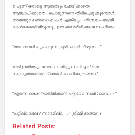
പെട്ടന്ന് ഒരാളെ ആരോടും ചോദിക്കാതെ,
ആലോചിക്കാതെ , പൊടുന്നനെ തിരിച്ചെടുക്കുമ്പോൾ ,
അമ്മയുടെ ഭാരവാഹികൾ എങ്കിലും , നിശ്ചയം ആയി
കേൾക്കേണ്ടിയിരുന്നു , ഈ അശരീരി ആയ സംഗീതം :
“അവനവൻ കുഴിക്കുന്ന കുഴികളിൽ വീഴുന്ന …”
ഇത് ഇത്രയും നേരം വായിച്ചു സഹിച്ച പ്രിയ
സുഹൃത്തുക്കളോട് ഞാൻ ചോദിക്കുകയാണ് :
“എന്നെ കൊല്ലാതിരിക്കാൻ പറ്റുവോ സാർ ; മാഡം ? ”
“പറ്റില്ലല്ലേ ? സാരമില്ല ….” (ജിമ്മി മാത്യു )
Related Posts: