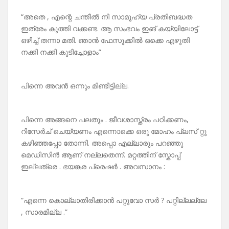
“അതെ , എന്റെ ചന്തീൽ നീ സാമൂഹ്യ പ്രതിബദ്ധത
ഇത്രേം കുത്തി വക്കണ്ട. ആ സംഭവം ഇങ് കയ്യിലോട്ട്
ഒഴിച്ച് തന്നാ മതി. ഞാൻ ഫേസൂക്കിൽ ഒക്കെ എഴുതി
നക്കി നക്കി കുടിച്ചോളാം”
പിന്നെ അവൻ ഒന്നും മിണ്ടീട്ടില്ല.
പിന്നെ അങ്ങനെ പലതും . ജീവശാസ്ത്രം പഠിക്കണം,
റിസേർച് ചെയ്യണം എന്നൊക്കെ ഒരു മോഹം പ്ലസ് റ്റു
കഴിഞ്ഞപ്പോ തോന്നി. അപ്പൊ എല്ലാരും പറഞ്ഞു
മെഡിസിൻ ആണ് നല്ലതെന്ന്. മറ്റത്തിന് സ്കോപ്പ്
ഇല്ലത്രെ . ഭയങ്കര പ്രെഷർ . അവസാനം :
“എന്നെ കൊല്ലാതിരിക്കാൻ പറ്റുവോ സർ ? പറ്റില്ലല്ലേ
, സാരമില്ല .”