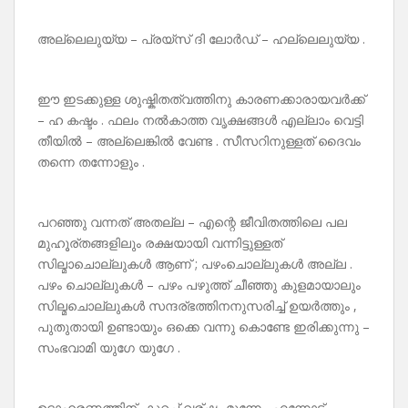
അല്ലെലുയ്യ – പ്രയ്‌സ് ദി ലോർഡ് – ഹല്ലെലുയ്യ .
ഈ ഇടക്കുള്ള ശുഷ്കിതത്വത്തിനു കാരണക്കാരായവർക്ക്
– ഹ കഷ്ടം . ഫലം നൽകാത്ത വൃക്ഷങ്ങൾ എല്ലാം വെട്ടി
തീയിൽ – അല്ലെങ്കിൽ വേണ്ട . സീസറിനുള്ളത് ദൈവം
തന്നെ തന്നോളും .
പറഞ്ഞു വന്നത് അതല്ല – എന്റെ ജീവിതത്തിലെ പല
മുഹൂര്തങ്ങളിലും രക്ഷയായി വന്നിട്ടുള്ളത്
സില്മാചൊല്ലുകൾ ആണ് ; പഴംചൊല്ലുകൾ അല്ല .
പഴം ചൊല്ലുകൾ – പഴം പഴുത്ത് ചീഞ്ഞു കുളമായാലും
സില്മചൊല്ലുകൾ സന്ദര്ഭത്തിനനുസരിച്ച് ഉയർത്തും ,
പുതുതായി ഉണ്ടായും ഒക്കെ വന്നു കൊണ്ടേ ഇരിക്കുന്നു –
സംഭവാമി യുഗേ യുഗേ .
ഉദാഹരണത്തിന്, കുറച്ച് വര്ഷം മുന്നേ , എന്നോട്