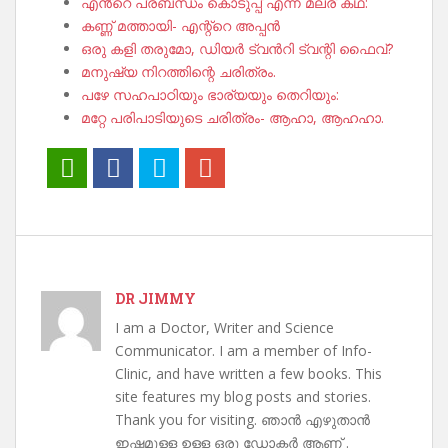
എൻ്റെ പ്രബന്ധം കൊടുപ്പ് എന്ന മലര് കഥ:
കണ്ണ് മത്തായി- എന്റ്റെ അപ്പൻ
ഒരു കളി തരുമോ, ഡിയർ ട്വൻറി ട്വന്റി ഫൈവ്?
മനുഷ്യ നിറത്തിന്റെ ചരിത്രം.
പഴേ സഹപാഠിയും ഭാര്യയും തെറിയും:
മറ്റേ പരിപാടിയുടെ ചരിത്രം- ആഹാ, ആഹഹാ.
DR JIMMY
I am a Doctor, Writer and Science
Communicator. I am a member of Info-
Clinic, and have written a few books. This
site features my blog posts and stories.
Thank you for visiting. ഞാൻ എഴുതാൻ
ഇഷ്ടമുള്ള ഉള്ള ഒരു ഡോക്ടർ ആണ് .