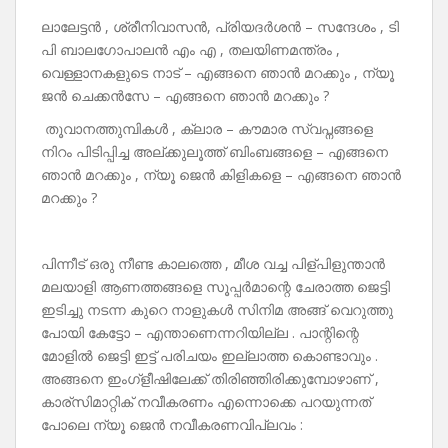
ലാലേട്ടൻ , ശ്രീനിവാസൻ, പ്രിയദർശൻ – സന്ദേശം , ടി
പി ബാലഗോപാലൻ എം എ , തലയിണമന്ത്രം ,
വെള്ളാനകളുടെ നാട് – എങ്ങനെ ഞാൻ മറക്കും , ന്യൂ
ജൻ ചെക്കൻസേ – എങ്ങനെ ഞാൻ മറക്കും ?
തൂവാനത്തുമ്പികൾ , ക്ലാര – കൗമാര സ്വപ്നങ്ങളെ
നിറം പിടിപ്പിച്ച അല്ക്കുലൂത്ത് ബിംബങ്ങളെ – എങ്ങനെ
ഞാൻ മറക്കും , ന്യൂ ജെൻ കിളികളെ – എങ്ങനെ ഞാൻ
മറക്കും ?
പിന്നീട് ഒരു നീണ്ട കാലത്തെ , മീശ വച്ച പിള്പിളുന്താൻ
മലയാളി ആണത്തങ്ങളെ സൂപ്പർമാന്റെ ചേരാത്ത ജെട്ടി
ഇടിച്ചു നടന്ന കുറെ നാളുകൾ സിനിമ അങ്ങ് വെറുത്തു
പോയി കേട്ടോ – എന്താണെന്നറിയില്ല . പാന്റിന്റെ
മോളിൽ ജെട്ടി ഇട്ട് പരിചയം ഇല്ലാത്ത കൊണ്ടാവും .
അങ്ങനെ ഇംഗ്ളീഷിലേക്ക് തിരിഞ്ഞിരിക്കുമ്പോഴാണ് ,
കാര്സിമാറ്റിക് നവീകരണം എന്നൊക്കെ പറയുന്നത്
പോലെ ന്യൂ ജെൻ നവീകരണവിപ്ലവം :