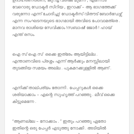
വേറൊരു ഡോക്ടർ സിറിയ , ഇറാക്ക് – ആ ഭാഗത്തേക്ക്
വരുന്നോ എന്ന് ചോദിച്ചു! ഡോക്ടർസ് വിതൗട് ബോർഡേഴ്സ്
എന്ന സംഘടനയുടെ ഭാഗമായി അവിടെ പോവാമത്രെ .
മാനവ രാശിയെ സേവിക്കാം !സബാഷ്! ജോർ ! ഹായ്
എന്ത് രസം.
ഐ സ് ഐ സ് ഒക്കെ ഇത്രേം ആയിട്ടില്ല .
എന്താണവിടെ പ്രശ്നം എന്ന് ആർക്കും മനസ്സിലായി
തുടങ്ങിയ സമയം അല്ല . പുകമറക്കുള്ളിൽ ആണ് .
എനിക്ക് താല്പര്യം തോന്നി . പേപ്പറുകൾ ഒക്കെ
ശരിയാക്കാം – എന്റെ സുഹൃത്ത് പറഞ്ഞു . ലീവ് ഒക്കെ
കിട്ടുമെന്നേ .
“ആണല്ലേ – നോക്കാം . ” ഇതും പറഞ്ഞു ഏതോ
ഇതിന്റെ ഒരു പേപ്പർ എടുത്തു നോക്കി . അടിയിൽ