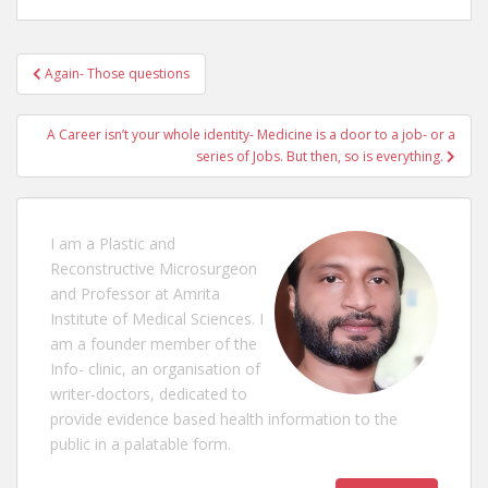
Post
Again- Those questions
navigation
A Career isn’t your whole identity- Medicine is a door to a job- or a
series of Jobs. But then, so is everything.
I am a Plastic and
Reconstructive Microsurgeon
and Professor at Amrita
Institute of Medical Sciences. I
am a founder member of the
Info- clinic, an organisation of
writer-doctors, dedicated to
provide evidence based health information to the
public in a palatable form.