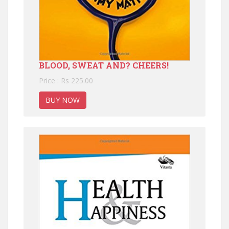
BLOOD, SWEAT AND? CHEERS!
Price : Rs 225.00
BUY NOW