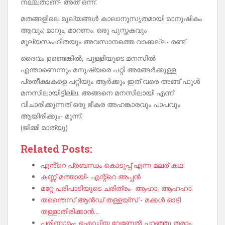
നല്ലതാണ്- അത് ഒന്ന്.
മതങ്ങളിലെ മൂല്യങ്ങൾ കാലാനുസൃതമായി മാനുഷികം
ആവും; മാറും; മാറണം. ഒരു പുസ്തകവും
മൂല്യസംഹിതയും അവസാനത്തെ വാക്കല്ല- രണ്ട്.
ദൈവം ഉണ്ടെങ്കിൽ, പുള്ളിയുടെ മനസിൽ
എന്താണെന്നും മനുഷ്യരെ പറ്റി അങ്ങേർക്കുള്ള
പ്രതീക്ഷകളെ പറ്റിയും ആർക്കും ഇത് വരെ അങ്ങ് ഫുൾ
മനസിലായിട്ടില്ല. അങ്ങനെ മനസിലായി എന്ന്
വിചാരിക്കുന്നത് ഒരു ഭീകര അഹങ്കാരവും പാപവും
ആയിരിക്കും- മൂന്ന്.
(ജിമ്മി മാത്യു)
Related Posts:
എൻ്റെ പ്രബന്ധം കൊടുപ്പ് എന്ന മലര് കഥ:
കണ്ണ് മത്തായി- എന്റ്റെ അപ്പൻ
മറ്റേ പരിപാടിയുടെ ചരിത്രം- ആഹാ, ആഹഹാ.
തന്തൈസ് ആൻഡ് തള്ളയ്‌സ് - മക്കൾ ഓടി
തള്ളാതിരിക്കാൻ…
പരിണാമം- ഐഡിയ വേണേൽ പറഞ്ഞു തരാം.