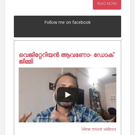
READ MORE
Follow me on facebook
വെജിറ്റേറിയൻ ആവണോ- ഡോക്
ജിമ്മി
View more videos