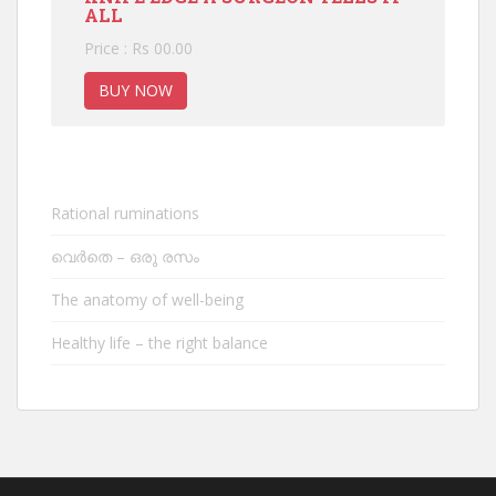
ALL
Price : Rs 00.00
BUY NOW
Rational ruminations
വെർതെ – ഒരു രസം
The anatomy of well-being
Healthy life – the right balance