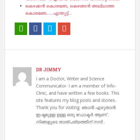
കെഴക്കൻ കൊരങ്ങേ, കെഴങ്ങൻ അല്ലാത്ത
കൊരങ്ങേ……എന്തുട്ട്…
DR JIMMY
I am a Doctor, Writer and Science
Communicator. I am a member of Info-
Clinic, and have written a few books. This
site features my blog posts and stories.
Thank you for visiting. ഞാൻ എഴുതാൻ
ഇഷ്ടമുള്ള ഉള്ള ഒരു ഡോക്ടർ ആണ് .
നിങ്ങളുടെ താത്പര്യത്തിന് നന്ദി .