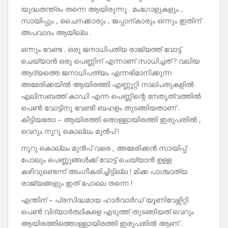
യുദ്ധതന്ത്രം തന്നെ ആയിരുന്നു . മംഗോളുകളും ,
സായിപ്പും , ചൈനക്കാരും , ജപ്പാന്കാരും ഒന്നും ഇതിന്
അപവാദം ആയില്ല .
ഒന്നും വേണ്ട . ഒരു ജനാധിപത്യ രാജ്യത്ത് വോട്ട്
ചെയ്യാൻ ഒരു പെണ്ണിന് എന്നാണ് സാധിച്ചത് ? വലിയ
ആദ്യത്തെ ജനാധിപത്യം എന്നഭിമാനിക്കുന്ന
അമേരിക്കയിൽ ആയിരത്തി എണ്ണൂറ്റി നാല്പതുകളിൽ
എലിസബത്ത് കാഡി എന്ന പെണ്ണിന്റെ നേതൃത്വത്തിൽ
പെൺ വോട്ടിനു വേണ്ടി ബഹളം തുടങ്ങിയതാണ് .
കിട്ടിയതോ – ആയിരത്തി തൊള്ളായിരത്തി ഇരുപതിൽ ,
വെറും നൂറു കൊല്ലം മുൻപ് !
നൂറു കൊല്ലം മുൻപ് വരെ , അമേരിക്കൻ സായിപ്പ്
പോലും പെണ്ണുങ്ങൾക്ക് വോട്ട് ചെയ്യാൻ ഉള്ള
കഴിവുണ്ടെന്ന് അംഗീകരിച്ചിട്ടില്ല ! മിക്ക പാശ്ചാത്യ
രാജ്യങ്ങളും ഇത് പോലെ തന്നെ !
എന്തിന് – പ്രസിദ്ധമായ ഹാർവാർഡ് യൂണിവേഴ്സിറ്റി
പെൺ വിദ്യാർത്ഥികളെ എടുത്ത് തുടങ്ങിയത് വെറും
ആയിരത്തിത്തൊള്ളായിരത്തി ഇരുപതിൽ ആണ് .