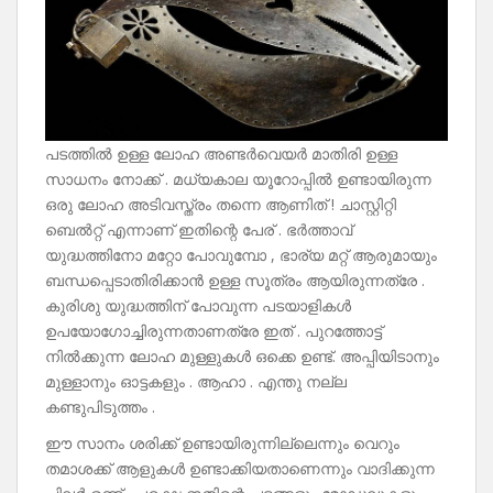
പടത്തിൽ ഉള്ള ലോഹ അണ്ടർവെയർ മാതിരി ഉള്ള
സാധനം നോക്ക് . മധ്യകാല യൂറോപ്പിൽ ഉണ്ടായിരുന്ന
ഒരു ലോഹ അടിവസ്ത്രം തന്നെ ആണിത് ! ചാസ്റ്റിറ്റി
ബെൽറ്റ് എന്നാണ് ഇതിന്റെ പേര് . ഭർത്താവ്
യുദ്ധത്തിനോ മറ്റോ പോവുമ്പോ , ഭാര്യ മറ്റ് ആരുമായും
ബന്ധപ്പെടാതിരിക്കാൻ ഉള്ള സൂത്രം ആയിരുന്നത്രേ .
കുരിശു യുദ്ധത്തിന് പോവുന്ന പടയാളികൾ
ഉപയോഗോച്ചിരുന്നതാണത്രേ ഇത് . പുറത്തോട്ട്
നിൽക്കുന്ന ലോഹ മുള്ളുകൾ ഒക്കെ ഉണ്ട്. അപ്പിയിടാനും
മുള്ളാനും ഓട്ടകളും . ആഹാ . എന്തു നല്ല
കണ്ടുപിടുത്തം .
ഈ സാനം ശരിക്ക് ഉണ്ടായിരുന്നില്ലെന്നും വെറും
തമാശക്ക് ആളുകൾ ഉണ്ടാക്കിയതാണെന്നും വാദിക്കുന്ന