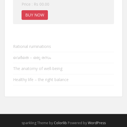
Price : Rs 00.00
BUY NOW
Rational ruminations
വെർതെ – ഒരു രസം
The anatomy of well-being
Healthy life – the right balance
sparkling Theme by
Colorlib
Powered by
WordPress