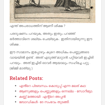
എന്ത് അപരാധത്തിന് ആണീ ശിക്ഷ ?
പരദൂഷണം പറയുക, അതും ഇതും പറഞ്ഞ്
ഭർത്താവിനെ ശല്യം ചെയ്യുക . ഇതിനായിരുന്നു ഈ
ശിക്ഷ .
ഈ സാമാനം ഇപ്പോഴും കുറെ അധികം പെണ്ണുങ്ങടെ
വായയിൽ ഉണ്ട് . അത് എടുത്ത് മാറ്റാൻ പറ്റിയവർ ഇച്ചിരി
പറയും . അത് ഇച്ചിരി ഓവർ ആയാലും സഹിച്ചേ പറ്റൂ .
(ജിമ്മി മാത്യു )
Related Posts:
എൻ്റെ പ്രബന്ധം കൊടുപ്പ് എന്ന മലര് കഥ:
ആണുങ്ങളും പെണ്ണുങ്ങളും ഒന്നല്ല - സോറീട്ടോ.
കണ്ണ് മത്തായി- എന്റ്റെ അപ്പൻ
ബോഡികൾ- ദേ സംഭവം തുടങ്ങീ.