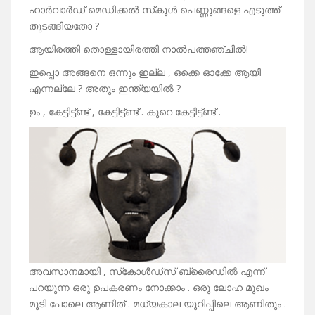
ഹാർവാർഡ് മെഡിക്കൽ സ്‌കൂൾ പെണ്ണുങ്ങളെ എടുത്ത്
തുടങ്ങിയതോ ?
ആയിരത്തി തൊള്ളായിരത്തി നാൽപത്തഞ്ചിൽ!
ഇപ്പൊ അങ്ങനെ ഒന്നും ഇല്ല , ഒക്കെ ഓക്കേ ആയി
എന്നല്ലേ ? അതും ഇന്ത്യയിൽ ?
ഉം , കേട്ടിട്ട്ണ്ട് , കേട്ടിട്ട്ണ്ട് . കുറെ കേട്ടിട്ട്ണ്ട് .
അവസാനമായി , സ്‌കോൾഡ്സ് ബ്രൈഡിൽ എന്ന്
പറയുന്ന ഒരു ഉപകരണം നോക്കാം . ഒരു ലോഹ മുഖം
മൂടി പോലെ ആണിത് . മധ്യകാല യൂറിപ്പിലെ ആണിതും .