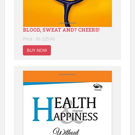
BLOOD, SWEAT AND? CHEERS!
Price : Rs 225.00
BUY NOW