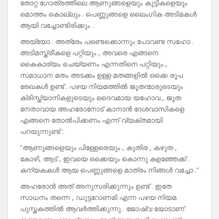
തോറ്റ ഗോത്രത്തിലെ ആണുങ്ങളെയും കുട്ടികളെയും
മൊത്തം കൊല്ലും . പെണ്ണുങ്ങളെ ലൈംഗിക അടിമകൾ
ആയി വച്ചോണ്ടിരിക്കും .
അയ്യോ . അത്രേം പണ്ടെക്കൊന്നും പോവണ്ട സഹോ .
അടിമസ്ത്രീകളെ പറ്റിയും , അവരെ എങ്ങനെ
കൈകാര്യം ചെയ്യണം എന്നതിനെ പറ്റിയും ,
സമാധാന മതം അടക്കം ഉള്ള മതങ്ങളിൽ ഒക്കെ രൂപ
രേഖകൾ ഉണ്ട് . പഴയ നിയമത്തിൽ ജൂതന്മാരുടെയും
ക്രിസ്ത്യാനികളുടെയും ദൈവമായ യഹോവ , ജൂത
നേതാവായ അഹരോനോട് കാനാൻ ദേശവാസികളെ
എങ്ങനെ തോൽപിക്കണം എന്ന് വ്യക്തമായി
പറയുന്നുണ്ട് :
“ആണുങ്ങളെയും പിള്ളേരെയും , കുതിര , കഴുത ,
കോഴി, ആട് , ഇവയെ ഒക്കെയും കൊന്നു കളഞ്ഞേക്ക് .
കന്യകകൾ ആയ പെണ്ണുങ്ങളെ മാത്രം നിങ്ങൾ വച്ചോ .”
അഹരോൻ അത് അനുസരിക്കുന്നും ഉണ്ട് . ഇതേ
സാധനം തന്നെ , ഡുട്ടറോണമി എന്ന പഴയ നിയമ
പുസ്തകത്തിൽ ആവർത്തിക്കുന്നു . ജോഷ്വ യോടാണ്