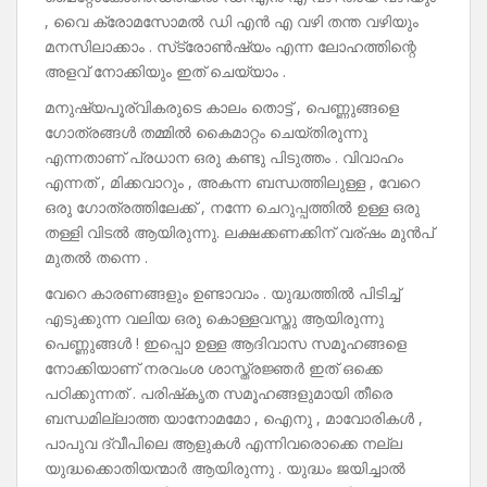
, വൈ ക്രോമസോമൽ ഡി എൻ എ വഴി തന്ത വഴിയും
മനസിലാക്കാം . സ്‌ട്രോൺഷ്യം എന്ന ലോഹത്തിന്റെ
അളവ് നോക്കിയും ഇത് ചെയ്യാം .
മനുഷ്യപൂര്വികരുടെ കാലം തൊട്ട് , പെണ്ണുങ്ങളെ
ഗോത്രങ്ങൾ തമ്മിൽ കൈമാറ്റം ചെയ്തിരുന്നു
എന്നതാണ് പ്രധാന ഒരു കണ്ടു പിടുത്തം . വിവാഹം
എന്നത് , മിക്കവാറും , അകന്ന ബന്ധത്തിലുള്ള , വേറെ
ഒരു ഗോത്രത്തിലേക്ക് , നന്നേ ചെറുപ്പത്തിൽ ഉള്ള ഒരു
തള്ളി വിടൽ ആയിരുന്നു. ലക്ഷക്കണക്കിന് വര്ഷം മുൻപ്
മുതൽ തന്നെ .
വേറെ കാരണങ്ങളും ഉണ്ടാവാം . യുദ്ധത്തിൽ പിടിച്ച്
എടുക്കുന്ന വലിയ ഒരു കൊള്ളവസ്തു ആയിരുന്നു
പെണ്ണുങ്ങൾ ! ഇപ്പൊ ഉള്ള ആദിവാസ സമൂഹങ്ങളെ
നോക്കിയാണ് നരവംശ ശാസ്ത്രജ്ഞർ ഇത് ഒക്കെ
പഠിക്കുന്നത് . പരിഷ്‌കൃത സമൂഹങ്ങളുമായി തീരെ
ബന്ധമില്ലാത്ത യാനോമമോ , ഐനു , മാവോരികൾ ,
പാപുവ ദ്വീപിലെ ആളുകൾ എന്നിവരൊക്കെ നല്ല
യുദ്ധക്കൊതിയന്മാർ ആയിരുന്നു . യുദ്ധം ജയിച്ചാൽ