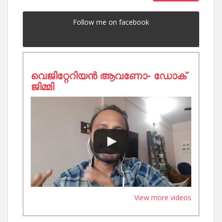
Follow me on facebook
വെജിറ്റേറിയൻ ആവണോ- ഡോക്
ജിമ്മി
View more videos