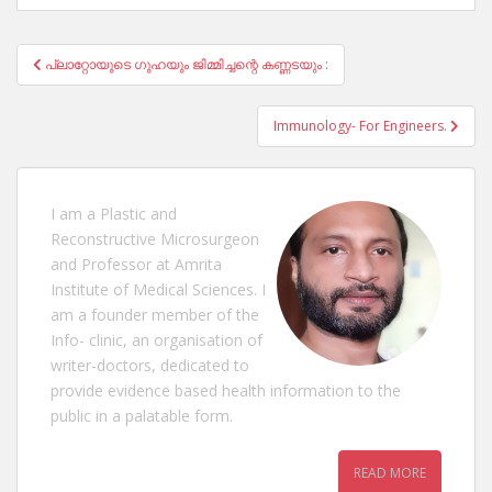
Post
പ്ലാറ്റോയുടെ ഗുഹയും ജിമ്മിച്ചന്റെ കണ്ണടയും :
navigation
Immunology- For Engineers.
I am a Plastic and
Reconstructive Microsurgeon
and Professor at Amrita
Institute of Medical Sciences. I
am a founder member of the
Info- clinic, an organisation of
writer-doctors, dedicated to
provide evidence based health information to the
public in a palatable form.
READ MORE