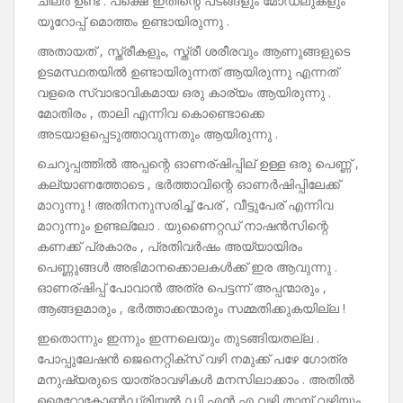
ചിലർ ഉണ്ട് . പക്ഷെ ഇതിന്റെ പടങ്ങളും മോഡലുകളും
യൂറോപ്പ് മൊത്തം ഉണ്ടായിരുന്നു .
അതായത് , സ്ത്രീകളും, സ്ത്രീ ശരീരവും ആണുങ്ങളുടെ
ഉടമസ്ഥതയിൽ ഉണ്ടായിരുന്നത് ആയിരുന്നു എന്നത്
വളരെ സ്വാഭാവികമായ ഒരു കാര്യം ആയിരുന്നു .
മോതിരം , താലി എന്നിവ കൊണ്ടൊക്കെ
അടയാളപ്പെടുത്താവുന്നതും ആയിരുന്നു .
ചെറുപ്പത്തിൽ അപ്പന്റെ ഓണര്ഷിപ്പില് ഉള്ള ഒരു പെണ്ണ് ,
കല്യാണത്തോടെ , ഭർത്താവിന്റെ ഓണർഷിപ്പിലേക്ക്
മാറുന്നു ! അതിനനുസരിച്ച് പേര് , വീട്ടുപേര് എന്നിവ
മാറുന്നും ഉണ്ടല്ലോ . യുണൈറ്റഡ് നാഷൻസിന്റെ
കണക്ക് പ്രകാരം , പ്രതിവർഷം അയ്യായിരം
പെണ്ണുങ്ങൾ അഭിമാനക്കൊലകൾക്ക് ഇര ആവുന്നു .
ഓണര്ഷിപ്പ് പോവാൻ അത്ര പെട്ടന്ന് അപ്പന്മാരും ,
ആങ്ങളമാരും , ഭർത്താക്കന്മാരും സമ്മതിക്കുകയില്ല !
ഇതൊന്നും ഇന്നും ഇന്നലെയും തുടങ്ങിയതല്ല .
പോപ്പുലേഷൻ ജെനെറ്റിക്സ് വഴി നമുക്ക് പഴേ ഗോത്ര
മനുഷ്യരുടെ യാത്രാവഴികൾ മനസിലാക്കാം . അതിൽ
മൈറ്റോകോൺഡ്രിയൽ ഡി എൻ എ വഴി തായ് വഴിയും