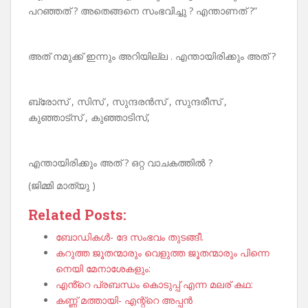
പറഞ്ഞത് ? അതെങ്ങനെ സംഭവിച്ചു ? എന്താണത് ?”
അത് നമുക്ക് ഇന്നും അറിയില്ല . എന്തായിരിക്കും അത് ?
ബ്രോസ് , സിസ് , സുന്ദരൻസ് , സുന്ദരീസ് ,
കുഞ്ഞാട്‌സ് , കുഞ്ഞാടിസ്,
എന്തായിരിക്കും അത് ? ഒറ്റ വാചകത്തിൽ ?
(ജിമ്മി മാത്യു )
Related Posts:
ബോഡികൾ- ദേ സംഭവം തുടങ്ങീ.
കറുത്ത ജൂതന്മാരും വെളുത്ത ജൂതന്മാരും പിന്നെ
നെയി മേനാശേകളും:
എൻ്റെ പ്രബന്ധം കൊടുപ്പ് എന്ന മലര് കഥ:
കണ്ണ് മത്തായി- എന്റ്റെ അപ്പൻ