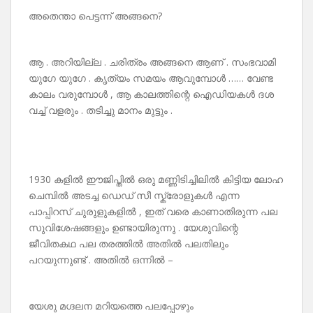
അതെന്താ പെട്ടന്ന് അങ്ങനെ?
ആ . അറിയില്ല . ചരിത്രം അങ്ങനെ ആണ് . സംഭവാമി
യുഗേ യുഗേ . കൃത്യം സമയം ആവുമ്പോൾ …… വേണ്ട
കാലം വരുമ്പോൾ , ആ കാലത്തിന്റെ ഐഡിയകൾ ദശ
വച്ച് വളരും . തടിച്ചു മാനം മുട്ടും .
1930 കളിൽ ഈജിപ്തിൽ ഒരു മണ്ണിടിച്ചിലിൽ കിട്ടിയ ലോഹ
ചെമ്പിൽ അടച്ച ഡെഡ് സീ സ്ക്രോളുകൾ എന്ന
പാപ്പിറസ് ചുരുളുകളിൽ , ഇത് വരെ കാണാതിരുന്ന പല
സുവിശേഷങ്ങളും ഉണ്ടായിരുന്നു . യേശുവിന്റെ
ജീവിതകഥ പല തരത്തിൽ അതിൽ പലതിലും
പറയുന്നുണ്ട് . അതിൽ ഒന്നിൽ –
യേശു മഗ്ദലന മറിയത്തെ പലപ്പോഴും