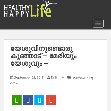
S
k
i
p
TOGGLE
t
o
m
a
യേശുവിനുണ്ടൊരു
i
കുഞ്ഞാട് – മേരിയും
n
c
യേശുവും –
o
n
t
September 22, 2018
Dr Jimmy
വെർതെ - ഒരു
e
രസം
n
t