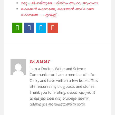
മറ്റേ പരിപാടിയുടെ ചരിത്രം- ആഹാ, ആഹഹാ.
കെഴക്കൻ കൊരങ്ങേ, കെഴങ്ങൻ അല്ലാത്ത
കൊരങ്ങേ……എന്തുട്ട്…
DR JIMMY
I am a Doctor, Writer and Science
Communicator. I am a member of Info-
Clinic, and have written a few books. This
site features my blog posts and stories.
Thank you for visiting. ഞാൻ എഴുതാൻ
ഇഷ്ടമുള്ള ഉള്ള ഒരു ഡോക്ടർ ആണ് .
നിങ്ങളുടെ താത്പര്യത്തിന് നന്ദി .