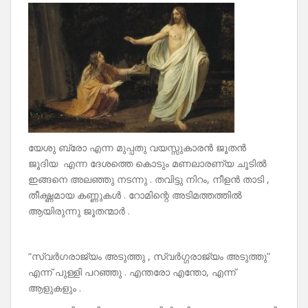
യേശു ബ്രോ എന്ന മുപ്പതു വയസ്സുകാരൻ ജൂതൻ
ജൂദിയ എന്ന ദേശത്തെ കൊടും മണലാരണ്യ ചൂടിൽ
ഇങ്ങനെ അലഞ്ഞു നടന്നു . തവിട്ടു നിറം, നീളൻ താടി ,
തീക്ഷ്ണമായ കണ്ണുകൾ . റോമിന്റെ അടിമത്തത്തിൽ
ആയിരുന്നു ജൂതന്മാർ .
“സ്വർഗരാജ്യം അടുത്തു , സ്വർഗ്ഗരാജ്യം അടുത്തു”
എന്ന് പുള്ളി പറഞ്ഞു . എന്തരോ എന്തോ, എന്ന്
ആളുകളും .