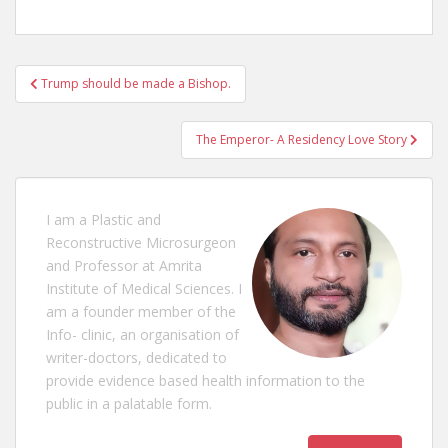
Post
Trump should be made a Bishop.
navigation
The Emperor- A Residency Love Story
I am a Plastic and
Reconstructive Microsurgeon
and Professor at Amrita
Institute of Medical Sciences. I
am a founder member of the
Info- clinic, an organisation of
writer-doctors, dedicated to
provide evidence based health information to the
public in a palatable form.