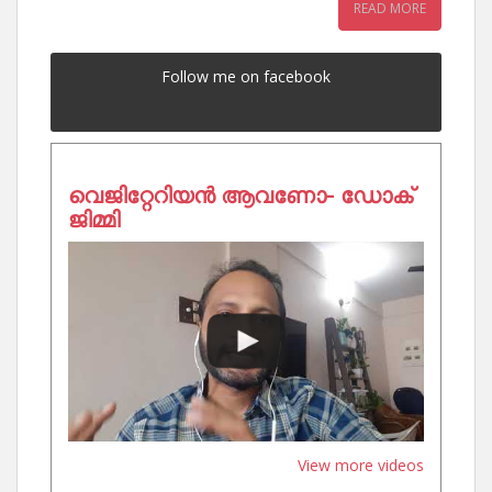
READ MORE
Follow me on facebook
വെജിറ്റേറിയൻ ആവണോ- ഡോക്
ജിമ്മി
View more videos