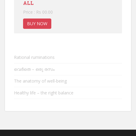
ALL
Price : Rs 00.00
BUY NOW
Rational ruminations
വെർതെ – ഒരു രസം
The anatomy of well-being
Healthy life – the right balance