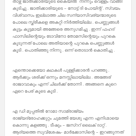
താഴ്ന്ന ജാതിക്കാരിയുടെ കൈയിൽ നിന്നും വെള്ളം വാങ്ങി
കുടിച്ചു . ജാതിക്കാരിയുടെ – നോട്ട് ദി പോയിന്റ് . സ്വയം
വിശ്വാസം ഇല്ലാത്ത ചില സന്യാസിവര്യന്മാരുടെ
പോലെ സ്ത്രീകളെ അകറ്റി നിർത്തിയില്ല . പെണ്ണുങ്ങൾ
കൂട്ടം കൂട്ടമായി അങ്ങേരെ അനുഗമിച്ചു . ഇന്ന് ഫഹദ്
ഫാസിലിന്റെയും ടോവിനോ തോമസിന്റെയും പുറകെ
കൂടുന്നത് പോലെ അതിയാന്റെ പുറകെ പെണ്ണുങ്ങൾ
കൂടി . പൊതിഞ്ഞു നിന്നു . ഒന്ന് തൊടാൻ കൊതിച്ചു .
എന്തൊക്കെയോ കഥകൾ പുള്ളിക്കാരൻ പറഞ്ഞു .
ആർക്കും ശരിക്ക് ഒന്നും മനസ്സിലായില്ല . അങ്ങേര്
രാജാവാകും എന്ന് ചിലർക്ക് തോന്നി . അങ്ങനെ കുറെ
ഏറെ പേര് കൂടെ കൂടി .
എ ഡി മുപ്പതിൽ റോമാ സാമ്രാജ്യം
രാജ്യദ്രോഹക്കുറ്റം ചുമത്തി യേശു എന്ന എനിഗ്മായെ
കൊന്നു കളഞ്ഞു . ടീഷും – ജസ്ററ് ലൈക് ദാറ്റ് .
ആദ്യത്തെ സുവിശേഷം- മാർക്കോസിന്റെ – ഇറങ്ങുന്നത്