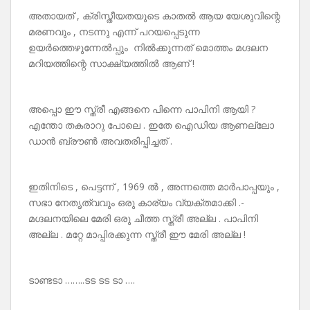
അതായത് , ക്രിസ്തീയതയുടെ കാതൽ ആയ യേശുവിന്റെ
മരണവും , നടന്നു എന്ന് പറയപ്പെടുന്ന
ഉയർത്തെഴുന്നേൽപ്പും നിൽക്കുന്നത് മൊത്തം മഗ്ദലന
മറിയത്തിന്റെ സാക്ഷ്യത്തിൽ ആണ് !
അപ്പൊ ഈ സ്ത്രീ എങ്ങനെ പിന്നെ പാപിനി ആയി ?
എന്തോ തകരാറു പോലെ . ഇതേ ഐഡിയ ആണല്ലോ
ഡാൻ ബ്രൗൺ അവതരിപ്പിച്ചത് .
ഇതിനിടെ , പെട്ടന്ന് , 1969 ൽ , അന്നത്തെ മാർപാപ്പയും ,
സഭാ നേതൃത്വവും ഒരു കാര്യം വ്യക്തമാക്കി .-
മഗ്ദലനയിലെ മേരി ഒരു ചീത്ത സ്ത്രീ അല്ല . പാപിനി
അല്ല . മറ്റേ മാപ്പിരക്കുന്ന സ്ത്രീ ഈ മേരി അല്ല !
ടാണ്ടടാ ……..ടട ടട ടാ ….