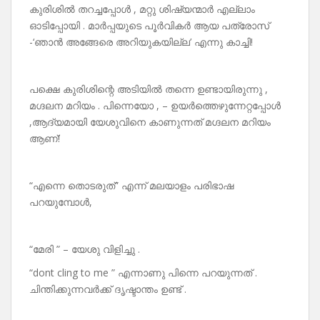
കുരിശിൽ തറച്ചപ്പോൾ , മറ്റു ശിഷ്യന്മാർ എല്ലാം
ഓടിപ്പോയി . മാർപ്പയുടെ പൂർവികർ ആയ പത്രോസ്
-‘ഞാൻ അങ്ങേരെ അറിയുകയില്ല’ എന്നു കാച്ചി!
പക്ഷെ കുരിശിന്റെ അടിയിൽ തന്നെ ഉണ്ടായിരുന്നു ,
മഗ്ദലന മറിയം . പിന്നെയോ , – ഉയർത്തെഴുന്നേറ്റപ്പോൾ
,ആദ്യമായി യേശുവിനെ കാണുന്നത് മഗ്ദലന മറിയം
ആണ്!
“എന്നെ തൊടരുത്” എന്ന് മലയാളം പരിഭാഷ
പറയുമ്പോൾ,
“മേരി ” – യേശു വിളിച്ചു .
“dont cling to me ” എന്നാണു പിന്നെ പറയുന്നത് .
ചിന്തിക്കുന്നവർക്ക് ദൃഷ്ടാന്തം ഉണ്ട് .