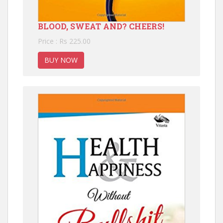
BLOOD, SWEAT AND? CHEERS!
Price : Rs 225.00
BUY NOW