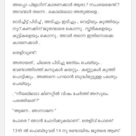
അപ്പൊ പ്ളേഗിന് കാരണക്കാർ ആരാ ? സംശയമെന്ത് ?
അവന്മാർ തന്നെ . കൊല്ലെടാ അതുങ്ങളെ .
ഓടിച്ചിട്ട് പിടിച്ച് , അടിച്ചും ഇടിച്ചും , വെട്ടിയും കുത്തിയും
നൂറ് കണക്കിന് ജൂതന്മാരെ കൊന്നു . സ്ത്രീകളെയും
കുട്ടികളെയും കൊന്നു . അവർ തന്നെ ഇതിനൊക്കെ
കാരണക്കാർ .
തെളിവുണ്ട് !
അതായത് , ചിലരെ പിടിച്ചു ഭേദ്യം ചെയ്യും .
വേണ്ടാത്തിടത്ത് കമ്പുകൾ കയറ്റും . കണ്ണുകൾ കുത്തി
പൊട്ടിക്കും . അങ്ങനെ പറയാൻ ബുദ്ധിമുട്ടുള്ള പലതും
ചെയ്യും
. “നീയല്ലേടാ കിണറ്റിൽ വിഷം ചേർത്ത് അസുഖം
പരത്തിയത് ?”
“ആണേ . ഞാനാണേ “
പോരെ ? ഞാൻ ചോദിക്കുകയാണ് . തെളിവ് പോരെ?
1349 ൽ ഫെബ്രുവരി 14 നു രണ്ടായിരം ജൂതരെ ആണ്