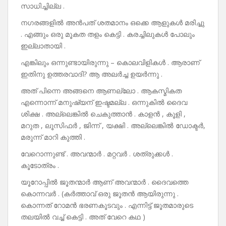
സാധിച്ചില്ല .
നഗരങ്ങളിൽ അൻപത് ശതമാനം ഒക്കെ ആളുകൾ മരിച്ചു
. എങ്ങും ഒരു മൂകത തളം കെട്ടി . കരച്ചിലുകൾ പോലും
ഇല്ലാതായി .
എങ്കിലും ഒന്നുണ്ടായിരുന്നു – കൊലവിളികൾ . ആരാണ്
ഇതിനു ഉത്തരവാദി? ആ അലർച്ച ഉയർന്നു .
അത് പിന്നെ അങ്ങനെ ആണല്ലോ . ആകസ്മികത
എന്നൊന്ന് മനുഷ്യന് ഇഷ്ടമല്ല . ഒന്നുകിൽ ദൈവ
ശിക്ഷ . അല്ലെങ്കിൽ ചെകുത്താൻ . കാളൻ , കൂളി ,
മറുത , ലൂസിഫർ , ജിന്ന് , യക്ഷി . അല്ലെങ്കിൽ ഡോക്ടർ,
മരുന്ന് മാറി കുത്തി .
വേറൊന്നുണ്ട് . അവന്മാർ . മറ്റവർ . ശത്രുക്കൾ .
കൂടോത്രം .
യൂറോപ്പിൽ ജൂതന്മാർ ആണ് അവന്മാർ . ദൈവത്തെ
കൊന്നവർ . (കർത്താവ് ഒരു ജൂതൻ ആയിരുന്നു .
കൊന്നത് റോമൻ ഭരണകൂടവും . എന്നിട്ട് ജൂതമാരുടെ
തലയിൽ വച്ച് കെട്ടി . അത് വേറെ കഥ )