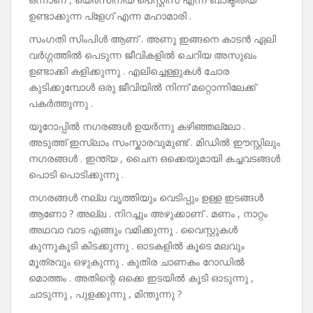
ഉണ്ടാക്കുന്ന പ്ളേഗ് എന്ന മഹാമാരി .
സംഗതി സിംപിൾ ആണ് . അണു ഇങ്ങനെ കാടൻ ഏലി
വർഗ്ഗത്തിൽ പെടുന്ന ജീവികളിൽ ചെറിയ അസുഖം
ഉണ്ടാക്കി കളിക്കുന്നു . എലിച്ചെള്ളുകൾ ചോര
കുടിക്കുമ്പോൾ ഒരു ജീവിയിൽ നിന്ന് മറ്റൊന്നിലേക്ക്
പകർത്തുന്നു .
യൂറോപ്പിൽ നഗരങ്ങൾ ഉയർന്നു കഴിഞ്ഞല്ലോ .
അടുത്ത് ഇസ്ലാം സംസ്കാരവുമുണ്ട് . മിഡിൽ ഈസ്റ്റിലും
നഗരങ്ങൾ . ഇന്ത്യ , ചൈന ഒക്കെയുമായി കച്ചവടങ്ങൾ
പൊടി പൊടിക്കുന്നു .
നഗരങ്ങൾ നല്ല വൃത്തിയും വെടിപ്പും ഉള്ള ഇടങ്ങൾ
ആണോ ? അല്ല . നിറച്ചും അഴുക്കാണ് . മണം , നാറ്റം
അഥവാ വാട എങ്ങും വമിക്കുന്നു . വൈസ്റ്റുകൾ
കുന്നുകൂടി കിടക്കുന്നു . ഓടകളിൽ കൂടെ മലവും
മൂത്രവും ഒഴുകുന്നു . കുതിര ചാണകം റോഡിൽ
മൊത്തം . അതിന്റെ ഒക്കെ ഇടയിൽ കൂടി ഓടുന്നു ,
ചാടുന്നു , പുളക്കുന്നു , മിന്തുന്നു ?