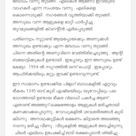
ബോധം വന്നു തുടങ്ങി . എലികൾ ആണോ ഇവയുടെ
വാഹകർ എന്ന സംശയം വന്നു . എലികളെ
കൊന്നൊടുക്കി . നഗരങ്ങൾ വൃത്തിയാക്കി തുടങ്ങി .
അസുഖം വന്ന ആളുകളെ മാറ്റി പാർപ്പിച്ചു .
തുറമുഖങ്ങളിൽ ക്വറന്റീൻ ഏർപ്പെടുത്തി .
പതിനെട്ടാം നൂറ്റാണ്ട് ആയപ്പോഴേക്കും അണുക്കൾ
അസുഖം ഉണ്ടാക്കും എന്ന ബോധം വന്നു തുടങ്ങി .
പിന്നെ അതിന്റെ അണുവിനെ വേര്തിരിച്ചെടുത്തു . ആന്റി
ബയോട്ടിക്കുകൾ ഉണ്ടായി . ഇപ്പോഴും ഈ അസുഖം ഉണ്ട്
കേട്ടോ . 1994 ൽ സൂറത്തിൽ ഒന്ന് പൊട്ടി . ഇപ്പോഴും
ആഫ്രിക്കയിലും മറ്റും ഇടക്ക് ഉണ്ടാവുന്നുണ്ട്.
ഈ സാമാനം ഉണ്ടാക്കിയ പ്ളേഗ് ബാധകളിൽ ഏറ്റവും
ഭീകരം 1345 ഓട് കൂടി ഏഷ്യയിലും യൂറോപ്പിലും പല
ഭാഗത്തായി ഉണ്ടായ ഭീകര വ്യാധി പകർച്ച ആണ് .
ഏതാണ്ട് അഞ്ഞൂറ് ലക്ഷത്തോളം ആളുകൾ മരിച്ചതായി
കണക്കാക്കപ്പെടുന്നു . റോഡുകളിൽ ശവശരീരങ്ങൾ കൂടി
കിടന്നു . അനാഥക്കുട്ടികൾ ഭക്ഷണം കിട്ടാതെ അലഞ്ഞു
നടന്നു മരിച്ചു വീണു . വീടുകളിൽ ആളുകൾ അടച്ചിരുന്നു
. ചിലർ എല്ലാം ഉപേക്ഷിച്ച് ഓടി രക്ഷപ്പെടാൻ ശ്രമിച്ചു .