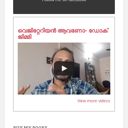
വെജിറ്റേറിയൻ ആവണോ- ഡോക്
ജിമ്മി
View more videos
BUY MY BOOKS