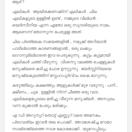
ആര് ?
എലികൾ . ആയിരക്കണക്കിന് എലികൾ . ചില
എലികളുടെ ഉള്ളിൽ ഉണ്ട് , നമ്മുടെ വില്ലൻ .
യെർസീനിയ എന്ന ഏതോ ഒരു സുന്ദരിയുടെ നാമം
ആണെന്ന് തോന്നുന്ന പേരുള്ള അത് .
ചില പ്രത്യേക സമയങ്ങളിൽ , നമുക്ക് അറിയാൻ
പാടില്ലാത്ത കാരണങ്ങളാൽ , ഒരു ലക്കും
ലഗാനുമില്ലാതെ ഇവ പെരുകുന്നു . കൂട്ടം കൂട്ടമായി
എലികൾ ചത്ത് വീഴുന്നു . വിശന്നു വലഞ്ഞ ചെള്ളുകൾ
മനുഷ്യരെ കടിച്ചു ചോര ഊറ്റുന്നു . യേർസ്സ്‌നിയയെ
മനുഷ്യകുലത്തിന് സ്നേഹപൂർവ്വം കൈ മാറുന്നു .
കഴുത്തിലും കക്ഷത്തും ആളുകൾക്ക് മുഴ വരുന്നു . പനി ,
ക്ഷീണം , ചുമ . ഉള്ളിൽ നിന്ന് ചീഞ്ഞ ഒരു വാട .
എലികളെപ്പോലെ മരിച്ചു വീഴുന്ന മനുഷ്യർ . അസുഖം
വന്ന മുക്കാൽ പേരും മരിക്കും .
എ ഡി അറുനൂറ് തൊട്ട് എണ്ണൂറ് വരെ അനേകം
പ്രാവശ്യം ഇവൻ തല പൊക്കി . അവശേഷിച്ച റോമാ
സാമ്രാജ്യത്തെ നാശ കോശമാക്കി . യൂറോപ്പിലും