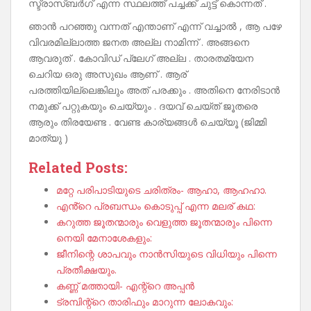
സ്ട്രാസ്ബർഗ് എന്ന സ്ഥലത്ത് പച്ചക്ക് ചുട്ട് കൊന്നത് .
ഞാൻ പറഞ്ഞു വന്നത് എന്താണ് എന്ന് വച്ചാൽ , ആ പഴേ
വിവരമില്ലാത്ത ജനത അല്ല നാമിന്ന് . അങ്ങനെ
ആവരുത് . കോവിഡ് പ്ലേഗ് അല്ല . താരതമ്യേന
ചെറിയ ഒരു അസുഖം ആണ് . ആര്
പരത്തിയില്ലെങ്കിലും അത് പരക്കും . അതിനെ നേരിടാൻ
നമുക്ക് പറ്റുകയും ചെയ്യും . ദയവ് ചെയ്ത് ജൂതരെ
ആരും തിരയേണ്ട . വേണ്ട കാര്യങ്ങൾ ചെയ്യൂ (ജിമ്മി
മാത്യു )
Related Posts:
മറ്റേ പരിപാടിയുടെ ചരിത്രം- ആഹാ, ആഹഹാ.
എൻ്റെ പ്രബന്ധം കൊടുപ്പ് എന്ന മലര് കഥ:
കറുത്ത ജൂതന്മാരും വെളുത്ത ജൂതന്മാരും പിന്നെ
നെയി മേനാശേകളും:
ജീനിന്റെ ശാപവും നാൻസിയുടെ വിധിയും പിന്നെ
പ്രതീക്ഷയും.
കണ്ണ് മത്തായി- എന്റ്റെ അപ്പൻ
ട്രമ്പിന്റ്റെ താരിഫും മാറുന്ന ലോകവും: