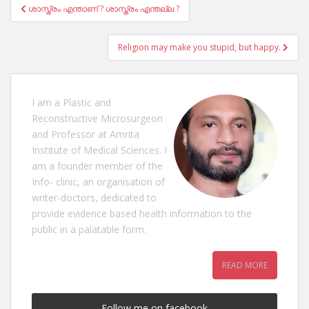
Post
ശാസ്ത്രം എന്താണ് ? ശാസ്ത്രം എന്തല്ല ?
navigation
Religion may make you stupid, but happy.
I am a Plastic and
Reconstructive Microsurgeon
and Professor at Amrita
Institute of Medical Sciences. I
am a founder member of the
Info- clinic, an organisation of
writer-doctors, dedicated to
provide evidence based health information to the
public in a palatable form.
READ MORE
Follow me on facebook