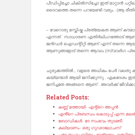
പീഡിപ്പിച്ചോ ചികിൽസിച്ചോ ഇത് മാറ്റാൻ പറ്
ദൈവത്തെ തന്നെ പറയേണ്ടി വരും . (ആ രീതിയിൽ
– വേറൊരു മസ്തിഷ്ക പ്രത്യേകത ആണ് 
എന്നത് . സാധാരണ എതിർലിംഗത്തോട് ആണ്
ജൻഡർ ഐഡന്റിറ്റി ആണ് എന്ന് തന്നെ ആയി
ആണുങ്ങളോട് തന്നെ ആവാം (സ്വവർഗ പ്ര
ചുരുക്കത്തിൽ , വളരെ അധികം പേർ വലതു 
കയ്യന്മാർ ആയി ജനിക്കുന്നു . ഏകദേശം
ജനിച്ചതേ അങ്ങനെ ആണ് . അവർക്ക് ജീവിക്കാൻ
Related Posts:
കണ്ണ് മത്തായി- എന്റ്റെ അപ്പൻ
എൻ്റെ പ്രബന്ധം കൊടുപ്പ് എന്ന മലര
ബോഡികൾ- ദേ സംഭവം തുടങ്ങീ.
കല്യാണം- ഒരു ഗൂഢാലോചന?
പഴേ സഹപാഠിയും ഭാര്യയും തെറിയും