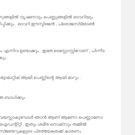
ണുങ്ങളിൽ വൃഷണവും പെണ്ണുങ്ങളിൽ ഓവറിയും
ാദിപ്പിക്കും . ഓവറി ഈസ്ട്രജൻ , പ്രൊജസ്‌ട്രോൺ
്നിവ ഉണ്ടാക്കും . ഇതേ ടെസ്റ്റോസ്റ്റിറോണ് , പിന്നീട
ും .
ട്ടോമാറ്റിക് ആയി പെണ്ണിന്റെ ആയി മാറും .
തെ ബാധിക്കും .
 രണ്ടു വയസ്സാകുമ്പോൾ ഞാൻ ആണ് ആണോ പെണ്ണാണോ
ഡന്റിറ്റി . ഇതും ശരീര സെക്‌സും തമ്മിൽ
്‌ജണ്ടറുകളുടെ പ്രത്യേകതക്ക് കാരണം .