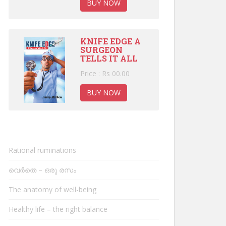
BUY NOW
KNIFE EDGE A
SURGEON
TELLS IT ALL
Price : Rs 00.00
BUY NOW
Rational ruminations
വെർതെ – ഒരു രസം
The anatomy of well-being
Healthy life – the right balance