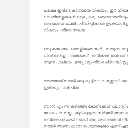
പക്ഷെ ഇവിടെ കാതലായ വിഷയം , ഈ നിയ
വ്യത്യസ്തതകൾ ഉള്ള , ഒരു ശതമാനത്തിനു
ഒരു സൈഡാക്കി , പീഡിപ്പിക്കാൻ ഉപയോഗിച്
വിഷയം . തീരെ അല്ല .
ഒരു കാലത്ത് , ശാസ്ത്രജ്ഞന്മാർ , നമ്മുടെ മസ
വിശ്വസിച്ചു . അതായത് , ജനിക്കുമ്പോൾ ഒന്
ആണ് എല്ലാം . ഇപ്പോഴും തീവ്ര ലിബറലിസ്റ്
അതായത് നമ്മൾ ഒരു കുട്ടിയെ പെണ്ണായി വള
ഇരിക്കും ! സിംപിൾ .
ഞാൻ എം സ് കഴിഞ്ഞു കോഴിക്കോട് പ്ലാസ്റ്
ലോക പ്രശസ്ത , കുട്ടികളുടെ സർജൻ ആയ കാർ
ജനിതകപരമായി നമ്മൾ ഒരു കോശത്തിൽ നിന്ന
നമ്മൾ ആണാകുമോ പെണ്ണാകുമോ എന്ന് ഏതാണ്ട് 