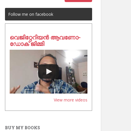
Follow me on facebook
വെജിറ്റേറിയൻ ആവണോ-
ഡോക് ജിമ്മി
View more videos
BUY MY BOOKS