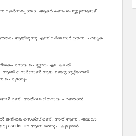
ന്നെ വളർന്നപ്പോഴോ , ആകർഷണം പെണ്ണുങ്ങളോട്
ണ്ടത്തരം ആയിരുന്നു എന്ന് വർമ്മ സർ ഊന്നി പറയുക
. ജനിതകപരമായി പെണ്ണായ എലികളിൽ
്ഞും ആൺ ഹോർമോൺ ആയ ടെസ്റ്റോസ്റ്റിറോൺ
 പെരുമാറും .
ങ്ങൾ ഉണ്ട് . അതീവ ലളിതമായി പറഞ്ഞാൽ :
നിൽ ജനിതക സെക്സ് ഉണ്ട് . അത് ആണ് , അഥവാ
ഒരു continuum ആണ് താനും . കൂടുതൽ