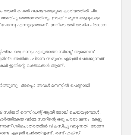
മം ആൺ പെൺ വകഭേദങ്ങളുടെ കാര്യത്തിൽ ചില
ം അഞ്ചു ശതമാനത്തിനും ഇടക്ക് വരുന്ന ആളുകളെ
ച് പോന്നു എന്നുള്ളതാണ് . ഇവിടെ രതി അല്ല പ്രധാന
്തിഷ്‌കം ഒരു ഒന്നും എഴുതാത്ത സ്ലേറ്റ് ആണെന്ന്
നുമില്ല അതിൽ . പിന്നെ സമൂഹം എഴുതി ചേർക്കുന്നത്
റുകൾ ഇതിന്റെ വക്താക്കൾ ആണ് .
ർത്തുന്നു . അപ്പൊ അവൾ മനസ്സിൽ പെണ്ണായി
റിക് സർജറി റെസിഡന്റ് ആയി ജോലി ചെയ്യുമ്പോൾ ,
ത്തികേയ വർമ്മ സാറിന്റെ ഒരു പ്രഭാഷണം കേട്ടു.
ാണ് ഗർഭപാത്രത്തിൽ വികസിച്ചു വരുന്നത് . അന്നേ
എഴുതി ചേർത്തിട്ടുണ്ട് . രണ്ട് എക്സ്