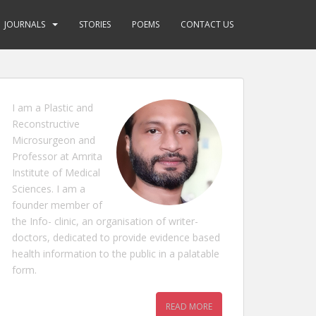
JOURNALS
STORIES
POEMS
CONTACT US
I am a Plastic and
Reconstructive
Microsurgeon and
Professor at Amrita
Institute of Medical
Sciences. I am a
founder member of
the Info- clinic, an organisation of writer-
doctors, dedicated to provide evidence based
health information to the public in a palatable
form.
READ MORE