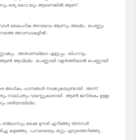
്‌സും ഒരു വൈ യും ആണെങ്കിൽ ആണ് .
മ്പോൾ ലൈംഗിക അവയവം ആണും അല്ല , പെണ്ണും
്ങനത്തെ അവസ്ഥകളിൽ :
ണ്ണാക്കും . അതാണല്ലോ എളുപ്പം . ലിംഗവും
ആൺ ആവില്ല . പെണ്ണായി വളർത്തിയാൽ പെണ്ണായി
െ അധികം പഠനങ്ങൾ നടക്കുകയുണ്ടായി . അന്ന്
്പതും നാല്പതും വയസ്സുകാരായി . ആൺ ജനിതകം ഉള്ള
്കും ശരിയായില്ല .
ും ബ്ലോസും ഒക്കെ ഊരി എറിഞ്ഞു ട്രൗസർ
ണ്ടിച്ചു കളഞ്ഞു . പാവയെയും മറ്റും എടുത്തെറിഞ്ഞു .