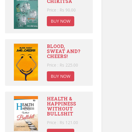
CHIKITSA
Price : Rs 90.00
BUY NOW
BLOOD,
SWEAT AND?
CHEERS!
Price : Rs 225.00
BUY NOW
HEALTH &
HAPPINESS
WITHOUT
BULLSHIT
Price : Rs 121.00