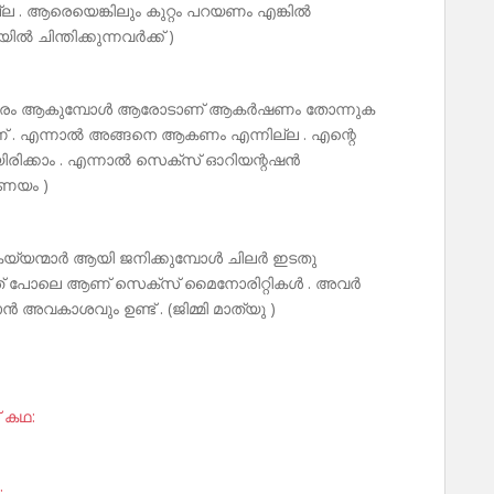
റില്ല . ആരെയെങ്കിലും കുറ്റം പറയണം എങ്കിൽ
 ചിന്തിക്കുന്നവർക്ക് )
കൗമാരം ആകുമ്പോൾ ആരോടാണ് ആകർഷണം തോന്നുക
 . എന്നാൽ അങ്ങനെ ആകണം എന്നില്ല . എന്റെ
രിക്കാം . എന്നാൽ സെക്സ് ഓറിയന്റഷൻ
ണയം )
കയ്യന്മാർ ആയി ജനിക്കുമ്പോൾ ചിലർ ഇടതു
 ഇത് പോലെ ആണ് സെക്സ് മൈനോരിറ്റികൾ . അവർ
 അവകാശവും ഉണ്ട് . (ജിമ്മി മാത്യു )
് കഥ:
: