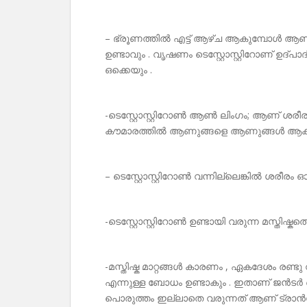
– ഭ്രൂണത്തിൽ എട്ട് ആഴ്ച ആകുമ്പോൾ ആ
ഉണ്ടാവും . വൃഷണം ടെസ്റ്റോസ്റ്റിറോണ് ഉദ്പ
ഒക്കെയും .
-ടെസ്റ്റോസ്റ്റിറോൺ ആൺ ലിംഗം; ആണ് ശരീരം എന
കൗമാരത്തിൽ ആണുങ്ങളെ ആണുങ്ങൾ ആക്ക
– ടെസ്റ്റോസ്റ്റിറോൺ വന്നില്ലെങ്കിൽ ശരീരം ഓ
-ടെസ്റ്റോസ്റ്റിറോൺ ഉണ്ടായി വരുന്ന മസ്തിഷ്കത്
-മസ്തിഷ്ക മാറ്റങ്ങൾ കാരണം , ഏകദേശം
എന്നുള്ള ബോധം ഉണ്ടാകും . ഇതാണ് ജൻടർ ഐ
പൊരുത്തം ഇല്ലാതെ വരുന്നത് ആണ് ട്രാൻസ