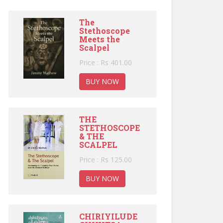
The
Stethoscope
Meets the
Scalpel
Price : Rs 401.00
BUY NOW
THE
STETHOSCOPE
& THE
SCALPEL
Price : Rs 125.00
BUY NOW
CHIRIYILUDE