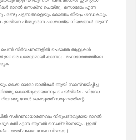
 ചിലർ ഓറൽ സെക്സ് ചെയ്തു . സൊദോം എന്ന
 രണ്ടു പട്ടണങ്ങളെയും മൊത്തം തീയും ഗന്ധകവും
ഹോവ . ഇതിനെ പിന്തുടർന്ന പാശ്ചാത്യ നിയമങ്ങൾ ആണ്
ൺ -പെൺ നിർവചനങ്ങളിൽ പെടാത്ത ആളുകൾ
ങ്ങളിൽ ഇവരെ ധാരാളമായി കാണാം . മഹാഭാരതത്തിലെ
കുക .
ളെയും ഒക്കെ ഓരോ ജാതികൾ ആയി സമന്വയിപ്പിച്ച
റിഞ്ഞു കൊല്ലുകയൊന്നും ചെയ്തില്ല . ഹിജഡ
ം ചെറിയ ഒരു റോൾ കൊടുത്ത് സമൂഹത്തിന്റെ
സെക്സിൽ സർവസാധാരണവും നിരുപദ്രവുമായ ഓറൽ
ു. ഗുദ രതി എന്ന ആനൽ സെക്സിനെയും . (ഇത്
ല്ല . അത് പക്ഷെ വേറെ വിഷയം )